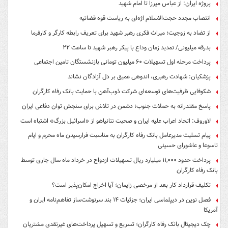
پروژه ایران: از عباس میرزا تا امام شهید
انتصاب مجدد حجت‌الاسلام اژه‌ای به ریاست قوه‌ قضائیه
از تضاد به زوجیت؛ میراث فکری رهبر شهید برای تعریف رابطه کارگر و کارفرما
بدرقه میلیونی/ تمدید زمان وداع با پیکر رهبر شهید تا ساعت ۲۲
پرداخت مرحله اول تسهیلات ۶۰ میلیون تومانی بازنشستگان تامین اجتماعی
پزشکیان: شهادت رهبری، اندوهی عمیق بر دل آزادگان نشاند
شکوفایی ظرفیت‌های توسعه‌ای شرکت ذوب‌آهن با حمایت‌ بانک رفاه کارگران
پاسخ مقتدرانه به حملات جنوب؛ دشمن در تلاش برای سنجش توان دفاعی ایران
لاوروف: اتحاد اعراب علیه ایران و صحبت نتانیاهو از «اسرائیل بزرگ» اشتباه است
پیام تسلیت مدیرعامل بانک رفاه کارگران به مناسبت فرارسیدن ماه محرم و ایام
تاسوعا و عاشورای حسینی
پرداخت حدود ۱۱,۰۰۰ میلیارد ریال تسهیلات ازدواج در خرداد ماه سال جاری توسط
بانک رفاه کارگران
تکلیف قرارداد کار بعد از مرخصی زایمان؛ آیا اخراج امکان‌پذیر است؟
فصل نوین در دیپلماسی ایران؛ جزئیات ۱۴ بند سرنوشت‌ساز تفاهم‌نامه ایران و
آمریکا
چک دیجیتال بانک رفاه کارگران؛ تسریع و تسهیل پرداخت‌های غیرنقدی مشتریان