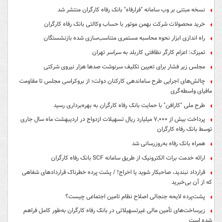
نسخه مبتنی بر وب سامانه "فرارفاه" بانک رفاه کارگران منتشر شد
خرید محصولات شرکت بهمن موتور با حساب وکالتی بانک رفاه کارگران
راه اندازی ابزار نحوه محاسبه مستمری متناسب‌سازی شده بازنشستگان
تمیزک: اعزام کارگر نظافتی کاربلد به سراسر تهران
مجلس زیر فشار برای تعیین تکلیف سرنوشت صدها هزار نیروی شرکتی
چالش‌های اجرایی طرح ساماندهی کارکنان دولت؛ از بروکراسی مجلس تا مقاومت
مافیای واسطه‌گری
طرح ملی "کارافن" با حمایت بانک رفاه کارگران به بهره‌برداری رسید
پرداخت بیش از ۷,۰۰۰ میلیارد ریال تسهیلات ازدواج در اردیبهشت ماه سال جاری
توسط بانک رفاه کارگران
همراه بانک رفاه به‌روزرسانی شد
ارائه خدمت برات الکترونیک از طریق سامانه SCF بانک رفاه کارگران
قرارداد نبندید، صاحبکار شوید یا اخراج! / پشت پرده خطرناک قراردادهای شفاهی
که از آن بی‌خبرید
پشت‌پرده لایحه جنجالی اصلاح نظام تامین اجتماعی چیست؟
زیرساخت‌های تأمین مالی غیرتسهیلاتی در بانک رفاه کارگران به‌طور کامل فراهم
شده است