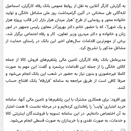
به گزارش کارگر آنلاین به نقل از روابط عمومی بانک رفاه کارگران، اسماعیل
للـه‌گانی طی سخنانی در آئین گرامیداشت روز ملی مشاغل خانگی و تولید
خانواده محور و رونمایی از طرح "هزار میدان هزار بازار (در قالب پروژه هزار
و یک شهر)"، که با حضور خانم دکتر بهروزآذر معاون رئیس جمهور در امور
زنان و خانواده و دکتر میدری وزیر تعاون، کار و رفاه اجتماعی برگزار شد،
برخی از مهم‌ترین اقدامات سال‌های اخیر این بانک در راستای حمایت از
مشاغل مذکور را تشریح کرد.
مدیرعامل بانک رفاه کارگران تامین مالی پلتفرم‌های فروش کالا از جمله
کالای خانگی را از جمله این اقدامات برشمرد و گفت: این مهم به صورت
کاملا غیرحضوری و بدون نیاز به حضور در شعب این بانک انجام می‌شود و
صرفا کافی است از طریق مراجعه به سامانه "فرارفاه" بانک افتتاح حساب
کنند.
وی افزود: برای همکاری مشترک با این پلتفرم‌ها و تامین مالی آنها، سامانه
خرید اعتباری "وایب" را راه‌اندازی کرده‌ایم و در مرحله نخست 6 همت اعتبار
به آن اختصاص داده‌ایم. در این سامانه تسویه با فروشندگان اینترنتی کالا
و خدمات، به صورت نقدی و با خریداران به صورت قسطی انجام می‌شود.