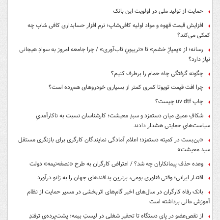
حمایت از تولید ملی در اولویت این بانک
افزایش قیمت قهوه و مواد اولیه کافی‌شاپ؛ نرم افزار حسابداری کافی شاپ چه
کمکی می‌کند؟
رسانه؛ از «پمپاژِ خشم» تا «تریبونِ تاب‌آوری» / چرا جامعه امروز به سوادِ هیجانی
نیاز دارد؟
چگونه گرفتگی چاه حمام را برطرف کنیم؟
چرا افت قیمت تویوتا کمری کمتر از بسیاری خودروهای هم‌رده است؟
چاپ uv dtf چیست؟
شکافِ عمیق میان دستمزد و سبدِ معیشت؛ کارشناسان نسبت به ناکارآمدیِ
سیاست‌هایِ حمایتی هشدار دادند
«بن‌بست در کمیته دستمزد؛ اعلام آمادگی نمایندگان کارگری برای بازنگری مستقل
سبد معیشت»
وعده حذف پیمانکاران چه شد؟ / اعتراض کارگران به طرح «نصفه‌نیمه» دولت
اقتدار ایرانی؛ وقتی فناوری بومی، برترین پدافندهای جهان را به زانو درآورد
بانک رفاه کارگران در سال‌های اخیر گام‌های اثربخشی در مسیر حمایت از نظام
آموزش عالی برداشته است
از نقص‌عضو در پایِ دستگاه تا تحقیرِ شغلی در لیستِ بیمه؛ پشت‌پرده‌یِ ترفندِ