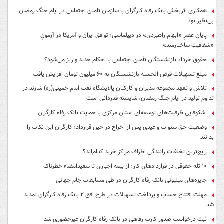
همکاری اثربخش بانک رفاه کارگران با سازمان تامین اجتماعی در ایام جنگ رمضان
بی‌نظیر بود
پایان عصرِ «ابهام راهبردی» در دیپلماسی؛ توافق ایران و آمریکا در آزمونِ
«شفافیتِ ساختارمند»
حقوق خرداد بازنشستگان تأمین اجتماعی با احکام جدید واریز می‌شود؟
مبلغ تسهیلات قرض الحسنه بازنشستگان به ۶۰ میلیون تومان افزایش یافت
تلاش و تعهد مجموعه مدیران و کارکنان پالایشگاه نفت امام خمینی(ره) شازند در
تداوم تولید در ایام جنگ رمضان، شایسته قدردانی است
شکوفایی ظرفیت‌های توسعه‌ای استان مرکزی با حمایت بانک رفاه کارگران
وضعیت حق سنوات و عیدی پس از اخراج در حین قرارداد؛ کارگران این نکات را
بدانند
رایج‌ترین تخلفات رانندگی اطراف مراکز خرید کدام‌اند؟
۱۰ تله حقوقی در قراردادهای کار؛ از بیمه اجباری تا سفیدامضاء خطرناک
جایزه‌های میلیونی بانک رفاه کارگران در طی مسابقات جام جهانی
مهلت افتتاح حساب و پرداخت تسهیلات در طرح افق ۲ بانک رفاه کارگران تمدید
شد
ثبت درخواست صدور کارت رفاهی در بانک رفاه کارگران غیرحضوری شد