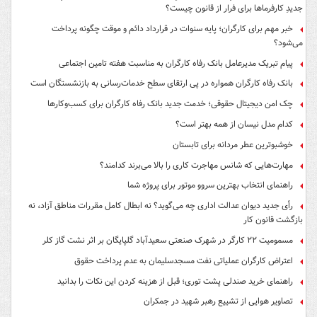
جدیدِ کارفرماها برای فرار از قانون چیست؟
خبر مهم برای کارگران؛ پایه سنوات در قرارداد دائم و موقت چگونه پرداخت
می‌شود؟
پیام تبریک مدیرعامل بانک رفاه کارگران به مناسبت هفته تامین اجتماعی
بانک رفاه کارگران همواره در پی ارتقای سطح خدمات‌رسانی به بازنشستگان است
چک امن دیجیتال حقوقی؛ خدمت جدید بانک رفاه کارگران برای کسب‌وکارها
کدام مدل نیسان از همه بهتر است؟
خوشبوترین عطر مردانه برای تابستان
مهارت‌هایی که شانس مهاجرت کاری را بالا می‌برند کدامند؟
راهنمای انتخاب بهترین سروو موتور برای پروژه شما
رأی جدید دیوان عدالت اداری چه می‌گوید؟ نه ابطال کامل مقررات مناطق آزاد، نه
بازگشت قانون کار
مسمومیت ۲۲ کارگر در شهرک صنعتی سعیدآباد گلپایگان بر اثر نشت گاز کلر
اعتراض کارگران عملیاتی نفت مسجدسلیمان به عدم پرداخت حقوق
راهنمای خرید صندلی پشت توری؛ قبل از هزینه کردن این نکات را بدانید
تصاویر هوایی از تشییع رهبر شهید در جمکران