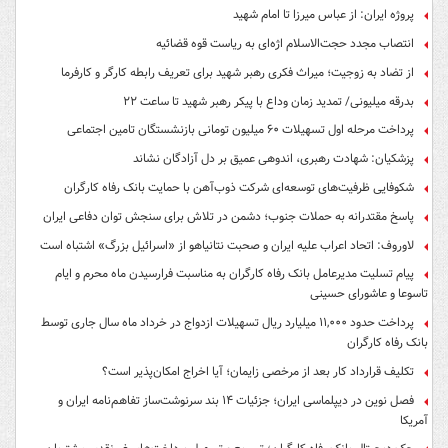
پروژه ایران: از عباس میرزا تا امام شهید
انتصاب مجدد حجت‌الاسلام اژه‌ای به ریاست قوه‌ قضائیه
از تضاد به زوجیت؛ میراث فکری رهبر شهید برای تعریف رابطه کارگر و کارفرما
بدرقه میلیونی/ تمدید زمان وداع با پیکر رهبر شهید تا ساعت ۲۲
پرداخت مرحله اول تسهیلات ۶۰ میلیون تومانی بازنشستگان تامین اجتماعی
پزشکیان: شهادت رهبری، اندوهی عمیق بر دل آزادگان نشاند
شکوفایی ظرفیت‌های توسعه‌ای شرکت ذوب‌آهن با حمایت‌ بانک رفاه کارگران
پاسخ مقتدرانه به حملات جنوب؛ دشمن در تلاش برای سنجش توان دفاعی ایران
لاوروف: اتحاد اعراب علیه ایران و صحبت نتانیاهو از «اسرائیل بزرگ» اشتباه است
پیام تسلیت مدیرعامل بانک رفاه کارگران به مناسبت فرارسیدن ماه محرم و ایام
تاسوعا و عاشورای حسینی
پرداخت حدود ۱۱,۰۰۰ میلیارد ریال تسهیلات ازدواج در خرداد ماه سال جاری توسط
بانک رفاه کارگران
تکلیف قرارداد کار بعد از مرخصی زایمان؛ آیا اخراج امکان‌پذیر است؟
فصل نوین در دیپلماسی ایران؛ جزئیات ۱۴ بند سرنوشت‌ساز تفاهم‌نامه ایران و
آمریکا