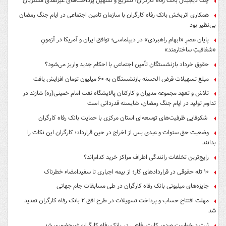
چک دیجیتال بانک رفاه کارگران؛ تسریع و تسهیل پرداخت‌های غیرنقدی مشتریان
همکاری اثربخش بانک رفاه کارگران با سازمان تامین اجتماعی در ایام جنگ رمضان
بی‌نظیر بود
پایان عصرِ «ابهام راهبردی» در دیپلماسی؛ توافق ایران و آمریکا در آزمونِ
«شفافیتِ ساختارمند»
حقوق خرداد بازنشستگان تأمین اجتماعی با احکام جدید واریز می‌شود؟
مبلغ تسهیلات قرض الحسنه بازنشستگان به ۶۰ میلیون تومان افزایش یافت
تلاش و تعهد مجموعه مدیران و کارکنان پالایشگاه نفت امام خمینی(ره) شازند در
تداوم تولید در ایام جنگ رمضان، شایسته قدردانی است
شکوفایی ظرفیت‌های توسعه‌ای استان مرکزی با حمایت بانک رفاه کارگران
وضعیت حق سنوات و عیدی پس از اخراج در حین قرارداد؛ کارگران این نکات را
بدانند
رایج‌ترین تخلفات رانندگی اطراف مراکز خرید کدام‌اند؟
۱۰ تله حقوقی در قراردادهای کار؛ از بیمه اجباری تا سفیدامضاء خطرناک
جایزه‌های میلیونی بانک رفاه کارگران در طی مسابقات جام جهانی
مهلت افتتاح حساب و پرداخت تسهیلات در طرح افق ۲ بانک رفاه کارگران تمدید
شد
ثبت درخواست صدور کارت رفاهی در بانک رفاه کارگران غیرحضوری شد