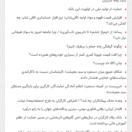
بانک رفاه کارگران
حمایت از تولید ملی در اولویت این بانک
افزایش قیمت قهوه و مواد اولیه کافی‌شاپ؛ نرم افزار حسابداری کافی شاپ چه
کمکی می‌کند؟
رسانه؛ از «پمپاژِ خشم» تا «تریبونِ تاب‌آوری» / چرا جامعه امروز به سوادِ هیجانی
نیاز دارد؟
چگونه گرفتگی چاه حمام را برطرف کنیم؟
چرا افت قیمت تویوتا کمری کمتر از بسیاری خودروهای هم‌رده است؟
چاپ uv dtf چیست؟
شکافِ عمیق میان دستمزد و سبدِ معیشت؛ کارشناسان نسبت به ناکارآمدیِ
سیاست‌هایِ حمایتی هشدار دادند
«بن‌بست در کمیته دستمزد؛ اعلام آمادگی نمایندگان کارگری برای بازنگری مستقل
سبد معیشت»
وعده حذف پیمانکاران چه شد؟ / اعتراض کارگران به طرح «نصفه‌نیمه» دولت
اقتدار ایرانی؛ وقتی فناوری بومی، برترین پدافندهای جهان را به زانو درآورد
بانک رفاه کارگران در سال‌های اخیر گام‌های اثربخشی در مسیر حمایت از نظام
آموزش عالی برداشته است
از نقص‌عضو در پایِ دستگاه تا تحقیرِ شغلی در لیستِ بیمه؛ پشت‌پرده‌یِ ترفندِ