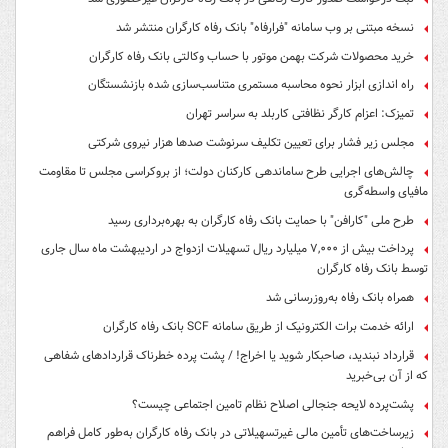
نسخه مبتنی بر وب سامانه "فرارفاه" بانک رفاه کارگران منتشر شد
خرید محصولات شرکت بهمن موتور با حساب وکالتی بانک رفاه کارگران
راه اندازی ابزار نحوه محاسبه مستمری متناسب‌سازی شده بازنشستگان
تمیزک: اعزام کارگر نظافتی کاربلد به سراسر تهران
مجلس زیر فشار برای تعیین تکلیف سرنوشت صدها هزار نیروی شرکتی
چالش‌های اجرایی طرح ساماندهی کارکنان دولت؛ از بروکراسی مجلس تا مقاومت
مافیای واسطه‌گری
طرح ملی "کارافن" با حمایت بانک رفاه کارگران به بهره‌برداری رسید
پرداخت بیش از ۷,۰۰۰ میلیارد ریال تسهیلات ازدواج در اردیبهشت ماه سال جاری
توسط بانک رفاه کارگران
همراه بانک رفاه به‌روزرسانی شد
ارائه خدمت برات الکترونیک از طریق سامانه SCF بانک رفاه کارگران
قرارداد نبندید، صاحبکار شوید یا اخراج! / پشت پرده خطرناک قراردادهای شفاهی
که از آن بی‌خبرید
پشت‌پرده لایحه جنجالی اصلاح نظام تامین اجتماعی چیست؟
زیرساخت‌های تأمین مالی غیرتسهیلاتی در بانک رفاه کارگران به‌طور کامل فراهم