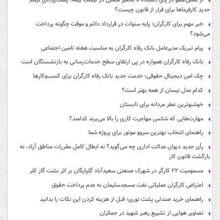
جدیدِ کارفرماها برای فرار از قانون چیست؟
خبر مهم برای کارگران؛ پایه سنوات در قرارداد دائم و موقت چگونه پرداخت
می‌شود؟
پیام تبریک مدیرعامل بانک رفاه کارگران به مناسبت هفته تامین اجتماعی
بانک رفاه کارگران همواره در پی ارتقای سطح خدمات‌رسانی به بازنشستگان است
چک امن دیجیتال حقوقی؛ خدمت جدید بانک رفاه کارگران برای کسب‌وکارها
کدام مدل نیسان از همه بهتر است؟
خوشبوترین عطر مردانه برای تابستان
مهارت‌هایی که شانس مهاجرت کاری را بالا می‌برند کدامند؟
راهنمای انتخاب بهترین سروو موتور برای پروژه شما
رأی جدید دیوان عدالت اداری چه می‌گوید؟ نه ابطال کامل مقررات مناطق آزاد، نه
بازگشت قانون کار
مسمومیت ۲۲ کارگر در شهرک صنعتی سعیدآباد گلپایگان بر اثر نشت گاز کلر
اعتراض کارگران عملیاتی نفت مسجدسلیمان به عدم پرداخت حقوق
راهنمای خرید صندلی پشت توری؛ قبل از هزینه کردن این نکات را بدانید
تصاویر هوایی از تشییع رهبر شهید در جمکران