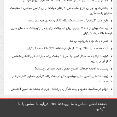
مجلس زیر فشار برای تعیین تکلیف سرنوشت صدها هزار نیروی شرکتی
چالش‌های اجرایی طرح ساماندهی کارکنان دولت؛ از بروکراسی مجلس تا مقاومت
مافیای واسطه‌گری
طرح ملی "کارافن" با حمایت بانک رفاه کارگران به بهره‌برداری رسید
پرداخت بیش از ۷,۰۰۰ میلیارد ریال تسهیلات ازدواج در اردیبهشت ماه سال جاری
توسط بانک رفاه کارگران
همراه بانک رفاه به‌روزرسانی شد
ارائه خدمت برات الکترونیک از طریق سامانه SCF بانک رفاه کارگران
قرارداد نبندید، صاحبکار شوید یا اخراج! / پشت پرده خطرناک قراردادهای شفاهی
که از آن بی‌خبرید
پشت‌پرده لایحه جنجالی اصلاح نظام تامین اجتماعی چیست؟
زیرساخت‌های تأمین مالی غیرتسهیلاتی در بانک رفاه کارگران به‌طور کامل فراهم
شده است
ابهام در محاسبه حقوق و بیمه کارگران پاره‌وقت؛ جزئیات بخشنامه تأمین اجتماعی
صفحه اصلی
تماس با ما
پیوندها
rss
درباره ما
تماس با ما
آرشیو