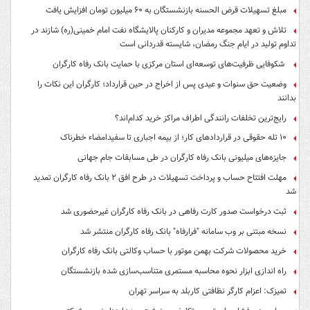
مبلغ تسهیلات قرض الحسنه بازنشستگان به ۶۰ میلیون تومان افزایش یافت
تلاش و تعهد مجموعه مدیران و کارکنان پالایشگاه نفت امام خمینی(ره) شازند در
تداوم تولید در ایام جنگ رمضان، شایسته قدردانی است
شکوفایی ظرفیت‌های توسعه‌ای استان مرکزی با حمایت بانک رفاه کارگران
وضعیت حق سنوات و عیدی پس از اخراج در حین قرارداد؛ کارگران این نکات را
بدانند
رایج‌ترین تخلفات رانندگی اطراف مراکز خرید کدام‌اند؟
۱۰ تله حقوقی در قراردادهای کار؛ از بیمه اجباری تا سفیدامضاء خطرناک
جایزه‌های میلیونی بانک رفاه کارگران در طی مسابقات جام جهانی
مهلت افتتاح حساب و پرداخت تسهیلات در طرح افق ۲ بانک رفاه کارگران تمدید
شد
ثبت درخواست صدور کارت رفاهی در بانک رفاه کارگران غیرحضوری شد
نسخه مبتنی بر وب سامانه "فرارفاه" بانک رفاه کارگران منتشر شد
خرید محصولات شرکت بهمن موتور با حساب وکالتی بانک رفاه کارگران
راه اندازی ابزار نحوه محاسبه مستمری متناسب‌سازی شده بازنشستگان
تمیزک: اعزام کارگر نظافتی کاربلد به سراسر تهران