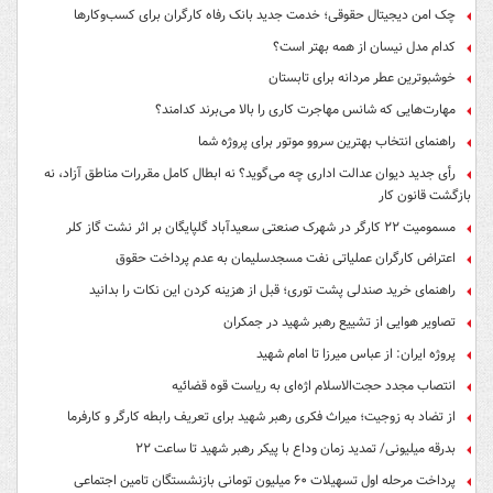
چک امن دیجیتال حقوقی؛ خدمت جدید بانک رفاه کارگران برای کسب‌وکارها
کدام مدل نیسان از همه بهتر است؟
خوشبوترین عطر مردانه برای تابستان
مهارت‌هایی که شانس مهاجرت کاری را بالا می‌برند کدامند؟
راهنمای انتخاب بهترین سروو موتور برای پروژه شما
رأی جدید دیوان عدالت اداری چه می‌گوید؟ نه ابطال کامل مقررات مناطق آزاد، نه
بازگشت قانون کار
مسمومیت ۲۲ کارگر در شهرک صنعتی سعیدآباد گلپایگان بر اثر نشت گاز کلر
اعتراض کارگران عملیاتی نفت مسجدسلیمان به عدم پرداخت حقوق
راهنمای خرید صندلی پشت توری؛ قبل از هزینه کردن این نکات را بدانید
تصاویر هوایی از تشییع رهبر شهید در جمکران
پروژه ایران: از عباس میرزا تا امام شهید
انتصاب مجدد حجت‌الاسلام اژه‌ای به ریاست قوه‌ قضائیه
از تضاد به زوجیت؛ میراث فکری رهبر شهید برای تعریف رابطه کارگر و کارفرما
بدرقه میلیونی/ تمدید زمان وداع با پیکر رهبر شهید تا ساعت ۲۲
پرداخت مرحله اول تسهیلات ۶۰ میلیون تومانی بازنشستگان تامین اجتماعی