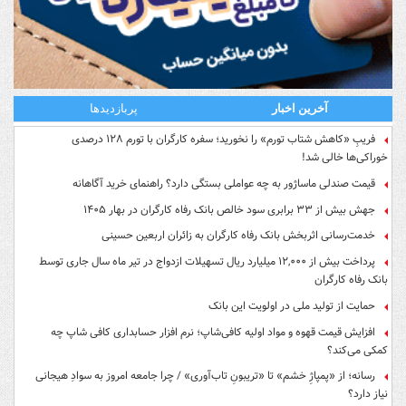
آخرین اخبار
پربازدیدها
فریبِ «کاهش شتاب تورم» را نخورید؛ سفره کارگران با تورم ۱۲۸ درصدی
خوراکی‌ها خالی شد!
قیمت صندلی ماساژور به چه عواملی بستگی دارد؟ راهنمای خرید آگاهانه
جهش بیش از ۳۳ برابری سود خالص بانک رفاه کارگران در بهار ۱۴۰۵
خدمت‌رسانی اثربخش بانک رفاه کارگران به زائران اربعین حسینی
پرداخت بیش از ۱۲,۰۰۰ میلیارد ریال تسهیلات ازدواج در تیر ماه سال جاری توسط
بانک رفاه کارگران
حمایت از تولید ملی در اولویت این بانک
افزایش قیمت قهوه و مواد اولیه کافی‌شاپ؛ نرم افزار حسابداری کافی شاپ چه
کمکی می‌کند؟
رسانه؛ از «پمپاژِ خشم» تا «تریبونِ تاب‌آوری» / چرا جامعه امروز به سوادِ هیجانی
نیاز دارد؟