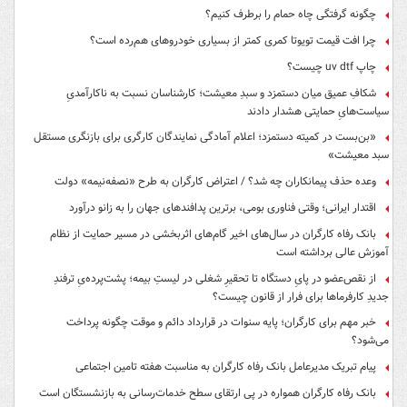
چگونه گرفتگی چاه حمام را برطرف کنیم؟
چرا افت قیمت تویوتا کمری کمتر از بسیاری خودروهای هم‌رده است؟
چاپ uv dtf چیست؟
شکافِ عمیق میان دستمزد و سبدِ معیشت؛ کارشناسان نسبت به ناکارآمدیِ
سیاست‌هایِ حمایتی هشدار دادند
«بن‌بست در کمیته دستمزد؛ اعلام آمادگی نمایندگان کارگری برای بازنگری مستقل
سبد معیشت»
وعده حذف پیمانکاران چه شد؟ / اعتراض کارگران به طرح «نصفه‌نیمه» دولت
اقتدار ایرانی؛ وقتی فناوری بومی، برترین پدافندهای جهان را به زانو درآورد
بانک رفاه کارگران در سال‌های اخیر گام‌های اثربخشی در مسیر حمایت از نظام
آموزش عالی برداشته است
از نقص‌عضو در پایِ دستگاه تا تحقیرِ شغلی در لیستِ بیمه؛ پشت‌پرده‌یِ ترفندِ
جدیدِ کارفرماها برای فرار از قانون چیست؟
خبر مهم برای کارگران؛ پایه سنوات در قرارداد دائم و موقت چگونه پرداخت
می‌شود؟
پیام تبریک مدیرعامل بانک رفاه کارگران به مناسبت هفته تامین اجتماعی
بانک رفاه کارگران همواره در پی ارتقای سطح خدمات‌رسانی به بازنشستگان است