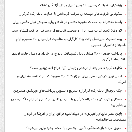
پزشکیان: شهادت رهبری، اندوهی عمیق بر دل آزادگان نشاند
شکوفایی ظرفیت‌های توسعه‌ای شرکت ذوب‌آهن با حمایت‌ بانک رفاه کارگران
پاسخ مقتدرانه به حملات جنوب؛ دشمن در تلاش برای سنجش توان دفاعی ایران
لاوروف: اتحاد اعراب علیه ایران و صحبت نتانیاهو از «اسرائیل بزرگ» اشتباه است
پیام تسلیت مدیرعامل بانک رفاه کارگران به مناسبت فرارسیدن ماه محرم و ایام
تاسوعا و عاشورای حسینی
پرداخت حدود ۱۱,۰۰۰ میلیارد ریال تسهیلات ازدواج در خرداد ماه سال جاری توسط
بانک رفاه کارگران
تکلیف قرارداد کار بعد از مرخصی زایمان؛ آیا اخراج امکان‌پذیر است؟
فصل نوین در دیپلماسی ایران؛ جزئیات ۱۴ بند سرنوشت‌ساز تفاهم‌نامه ایران و
آمریکا
چک دیجیتال بانک رفاه کارگران؛ تسریع و تسهیل پرداخت‌های غیرنقدی مشتریان
همکاری اثربخش بانک رفاه کارگران با سازمان تامین اجتماعی در ایام جنگ رمضان
بی‌نظیر بود
پایان عصرِ «ابهام راهبردی» در دیپلماسی؛ توافق ایران و آمریکا در آزمونِ
«شفافیتِ ساختارمند»
حقوق خرداد بازنشستگان تأمین اجتماعی با احکام جدید واریز می‌شود؟