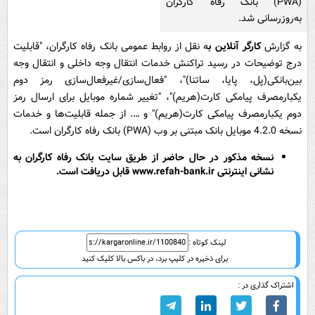
(PWA) بانک رفاه کارگران
به‌روزرسانی شد.
به گزارش
کارگر آنلاین ب
ه نقل از روابط عمومی بانک رفاه کارگران، "قابلیت
درج توضیحات در رسید تراکنش خدمات انتقال وجه داخلی و انتقال وجه
بین‌بانکی(پل، پایا، ساتنا)"، "فعال‌سازی/غیرفعال‌سازی رمز دوم
یکبارمصرف پیامکی کارت(هریم)"، "تغییر شماره موبایل برای ارسال رمز
دوم یکبارمصرف پیامکی کارت(هریم)" و …. از جمله قابلیت‌ها و خدمات
نسخه 4.2.0 موبایل بانک مبتنی بر وب (PWA) بانک رفاه کارگران است.
نسخه مذکور در حال حاضر از طریق سایت بانک رفاه کارگران به
نشانی اینترنتی www.refah-bank.ir قابل دریافت است.
لینک کوتاه :
برای ذخیره در کلیپ برد، در باکس بالا کلیک کنید
اشتراک گذاری در :