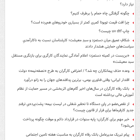
نیاز دارد؟
چگونه گرفتگی چاه حمام را برطرف کنیم؟
چرا افت قیمت تویوتا کمری کمتر از بسیاری خودروهای هم‌رده است؟
چاپ uv dtf چیست؟
شکافِ عمیق میان دستمزد و سبدِ معیشت؛ کارشناسان نسبت به ناکارآمدیِ
سیاست‌هایِ حمایتی هشدار دادند
«بن‌بست در کمیته دستمزد؛ اعلام آمادگی نمایندگان کارگری برای بازنگری مستقل
سبد معیشت»
وعده حذف پیمانکاران چه شد؟ / اعتراض کارگران به طرح «نصفه‌نیمه» دولت
اقتدار ایرانی؛ وقتی فناوری بومی، برترین پدافندهای جهان را به زانو درآورد
بانک رفاه کارگران در سال‌های اخیر گام‌های اثربخشی در مسیر حمایت از نظام
آموزش عالی برداشته است
از نقص‌عضو در پایِ دستگاه تا تحقیرِ شغلی در لیستِ بیمه؛ پشت‌پرده‌یِ ترفندِ
جدیدِ کارفرماها برای فرار از قانون چیست؟
خبر مهم برای کارگران؛ پایه سنوات در قرارداد دائم و موقت چگونه پرداخت
می‌شود؟
پیام تبریک مدیرعامل بانک رفاه کارگران به مناسبت هفته تامین اجتماعی