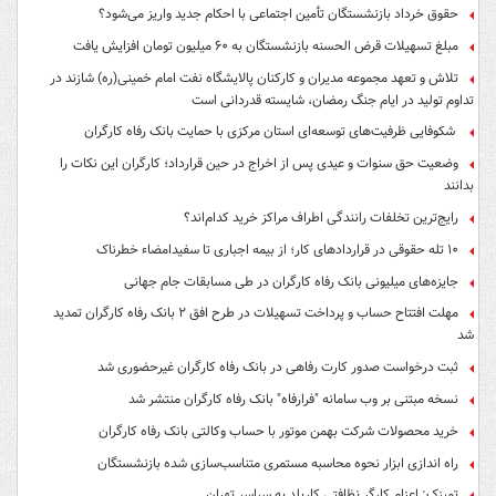
حقوق خرداد بازنشستگان تأمین اجتماعی با احکام جدید واریز می‌شود؟
مبلغ تسهیلات قرض الحسنه بازنشستگان به ۶۰ میلیون تومان افزایش یافت
تلاش و تعهد مجموعه مدیران و کارکنان پالایشگاه نفت امام خمینی(ره) شازند در
تداوم تولید در ایام جنگ رمضان، شایسته قدردانی است
شکوفایی ظرفیت‌های توسعه‌ای استان مرکزی با حمایت بانک رفاه کارگران
وضعیت حق سنوات و عیدی پس از اخراج در حین قرارداد؛ کارگران این نکات را
بدانند
رایج‌ترین تخلفات رانندگی اطراف مراکز خرید کدام‌اند؟
۱۰ تله حقوقی در قراردادهای کار؛ از بیمه اجباری تا سفیدامضاء خطرناک
جایزه‌های میلیونی بانک رفاه کارگران در طی مسابقات جام جهانی
مهلت افتتاح حساب و پرداخت تسهیلات در طرح افق ۲ بانک رفاه کارگران تمدید
شد
ثبت درخواست صدور کارت رفاهی در بانک رفاه کارگران غیرحضوری شد
نسخه مبتنی بر وب سامانه "فرارفاه" بانک رفاه کارگران منتشر شد
خرید محصولات شرکت بهمن موتور با حساب وکالتی بانک رفاه کارگران
راه اندازی ابزار نحوه محاسبه مستمری متناسب‌سازی شده بازنشستگان
تمیزک: اعزام کارگر نظافتی کاربلد به سراسر تهران