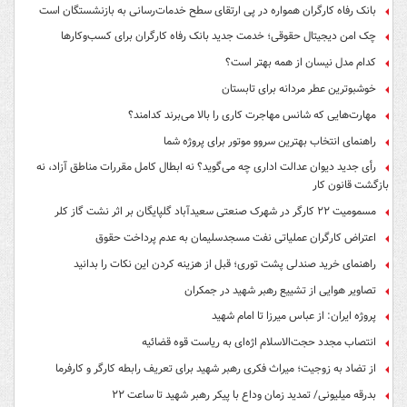
بانک رفاه کارگران همواره در پی ارتقای سطح خدمات‌رسانی به بازنشستگان است
چک امن دیجیتال حقوقی؛ خدمت جدید بانک رفاه کارگران برای کسب‌وکارها
کدام مدل نیسان از همه بهتر است؟
خوشبوترین عطر مردانه برای تابستان
مهارت‌هایی که شانس مهاجرت کاری را بالا می‌برند کدامند؟
راهنمای انتخاب بهترین سروو موتور برای پروژه شما
رأی جدید دیوان عدالت اداری چه می‌گوید؟ نه ابطال کامل مقررات مناطق آزاد، نه
بازگشت قانون کار
مسمومیت ۲۲ کارگر در شهرک صنعتی سعیدآباد گلپایگان بر اثر نشت گاز کلر
اعتراض کارگران عملیاتی نفت مسجدسلیمان به عدم پرداخت حقوق
راهنمای خرید صندلی پشت توری؛ قبل از هزینه کردن این نکات را بدانید
تصاویر هوایی از تشییع رهبر شهید در جمکران
پروژه ایران: از عباس میرزا تا امام شهید
انتصاب مجدد حجت‌الاسلام اژه‌ای به ریاست قوه‌ قضائیه
از تضاد به زوجیت؛ میراث فکری رهبر شهید برای تعریف رابطه کارگر و کارفرما
بدرقه میلیونی/ تمدید زمان وداع با پیکر رهبر شهید تا ساعت ۲۲