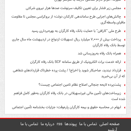
مجلس زیر فشار برای تعیین تکلیف سرنوشت صدها هزار نیروی شرکتی
چالش‌های اجرایی طرح ساماندهی کارکنان دولت؛ از بروکراسی مجلس تا مقاومت
مافیای واسطه‌گری
طرح ملی "کارافن" با حمایت بانک رفاه کارگران به بهره‌برداری رسید
پرداخت بیش از ۷,۰۰۰ میلیارد ریال تسهیلات ازدواج در اردیبهشت ماه سال جاری
توسط بانک رفاه کارگران
همراه بانک رفاه به‌روزرسانی شد
ارائه خدمت برات الکترونیک از طریق سامانه SCF بانک رفاه کارگران
قرارداد نبندید، صاحبکار شوید یا اخراج! / پشت پرده خطرناک قراردادهای شفاهی
که از آن بی‌خبرید
پشت‌پرده لایحه جنجالی اصلاح نظام تامین اجتماعی چیست؟
زیرساخت‌های تأمین مالی غیرتسهیلاتی در بانک رفاه کارگران به‌طور کامل فراهم
شده است
ابهام در محاسبه حقوق و بیمه کارگران پاره‌وقت؛ جزئیات بخشنامه تأمین اجتماعی
صفحه اصلی
تماس با ما
پیوندها
rss
درباره ما
تماس با ما
آرشیو