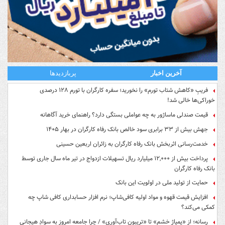
آخرین اخبار
پربازدیدها
فریبِ «کاهش شتاب تورم» را نخورید؛ سفره کارگران با تورم ۱۲۸ درصدی
خوراکی‌ها خالی شد!
قیمت صندلی ماساژور به چه عواملی بستگی دارد؟ راهنمای خرید آگاهانه
جهش بیش از ۳۳ برابری سود خالص بانک رفاه کارگران در بهار ۱۴۰۵
خدمت‌رسانی اثربخش بانک رفاه کارگران به زائران اربعین حسینی
پرداخت بیش از ۱۲,۰۰۰ میلیارد ریال تسهیلات ازدواج در تیر ماه سال جاری توسط
بانک رفاه کارگران
حمایت از تولید ملی در اولویت این بانک
افزایش قیمت قهوه و مواد اولیه کافی‌شاپ؛ نرم افزار حسابداری کافی شاپ چه
کمکی می‌کند؟
رسانه؛ از «پمپاژِ خشم» تا «تریبونِ تاب‌آوری» / چرا جامعه امروز به سوادِ هیجانی