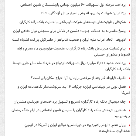
پرداخت مرحله اول تسهیلات ۶۰ میلیون تومانی بازنشستگان تامین اجتماعی
پزشکیان: شهادت رهبری، اندوهی عمیق بر دل آزادگان نشاند
شکوفایی ظرفیت‌های توسعه‌ای شرکت ذوب‌آهن با حمایت‌ بانک رفاه کارگران
پاسخ مقتدرانه به حملات جنوب؛ دشمن در تلاش برای سنجش توان دفاعی ایران
لاوروف: اتحاد اعراب علیه ایران و صحبت نتانیاهو از «اسرائیل بزرگ» اشتباه است
پیام تسلیت مدیرعامل بانک رفاه کارگران به مناسبت فرارسیدن ماه محرم و ایام
تاسوعا و عاشورای حسینی
پرداخت حدود ۱۱,۰۰۰ میلیارد ریال تسهیلات ازدواج در خرداد ماه سال جاری توسط
بانک رفاه کارگران
تکلیف قرارداد کار بعد از مرخصی زایمان؛ آیا اخراج امکان‌پذیر است؟
فصل نوین در دیپلماسی ایران؛ جزئیات ۱۴ بند سرنوشت‌ساز تفاهم‌نامه ایران و
آمریکا
چک دیجیتال بانک رفاه کارگران؛ تسریع و تسهیل پرداخت‌های غیرنقدی مشتریان
همکاری اثربخش بانک رفاه کارگران با سازمان تامین اجتماعی در ایام جنگ رمضان
بی‌نظیر بود
پایان عصرِ «ابهام راهبردی» در دیپلماسی؛ توافق ایران و آمریکا در آزمونِ
«شفافیتِ ساختارمند»