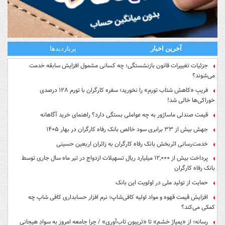
آخرین اخبار
پربازدیدها
جزئیات تغییرات قانون بازنشستگی؛ چه کسانی مشمول افزایش سابقه خدمت
می‌شوند؟
فریبِ «کاهش شتاب تورم» را نخورید؛ سفره کارگران با تورم ۱۲۸ درصدی
خوراکی‌ها خالی شد!
قیمت صندلی ماساژور به چه عواملی بستگی دارد؟ راهنمای خرید آگاهانه
جهش بیش از ۳۳ برابری سود خالص بانک رفاه کارگران در بهار ۱۴۰۵
خدمت‌رسانی اثربخش بانک رفاه کارگران به زائران اربعین حسینی
پرداخت بیش از ۱۲,۰۰۰ میلیارد ریال تسهیلات ازدواج در تیر ماه سال جاری توسط
بانک رفاه کارگران
حمایت از تولید ملی در اولویت این بانک
افزایش قیمت قهوه و مواد اولیه کافی‌شاپ؛ نرم افزار حسابداری کافی شاپ چه
کمکی می‌کند؟
رسانه؛ از «پمپاژِ خشم» تا «تریبونِ تاب‌آوری» / چرا جامعه امروز به سوادِ هیجانی