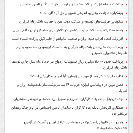
پرداخت مرحله اول تسهیلات ۶۰ میلیون تومانی بازنشستگان تامین اجتماعی
پزشکیان: شهادت رهبری، اندوهی عمیق بر دل آزادگان نشاند
شکوفایی ظرفیت‌های توسعه‌ای شرکت ذوب‌آهن با حمایت‌ بانک رفاه کارگران
پاسخ مقتدرانه به حملات جنوب؛ دشمن در تلاش برای سنجش توان دفاعی ایران
لاوروف: اتحاد اعراب علیه ایران و صحبت نتانیاهو از «اسرائیل بزرگ» اشتباه است
پیام تسلیت مدیرعامل بانک رفاه کارگران به مناسبت فرارسیدن ماه محرم و ایام
تاسوعا و عاشورای حسینی
پرداخت حدود ۱۱,۰۰۰ میلیارد ریال تسهیلات ازدواج در خرداد ماه سال جاری توسط
بانک رفاه کارگران
تکلیف قرارداد کار بعد از مرخصی زایمان؛ آیا اخراج امکان‌پذیر است؟
فصل نوین در دیپلماسی ایران؛ جزئیات ۱۴ بند سرنوشت‌ساز تفاهم‌نامه ایران و
آمریکا
چک دیجیتال بانک رفاه کارگران؛ تسریع و تسهیل پرداخت‌های غیرنقدی مشتریان
همکاری اثربخش بانک رفاه کارگران با سازمان تامین اجتماعی در ایام جنگ رمضان
بی‌نظیر بود
پایان عصرِ «ابهام راهبردی» در دیپلماسی؛ توافق ایران و آمریکا در آزمونِ
«شفافیتِ ساختارمند»