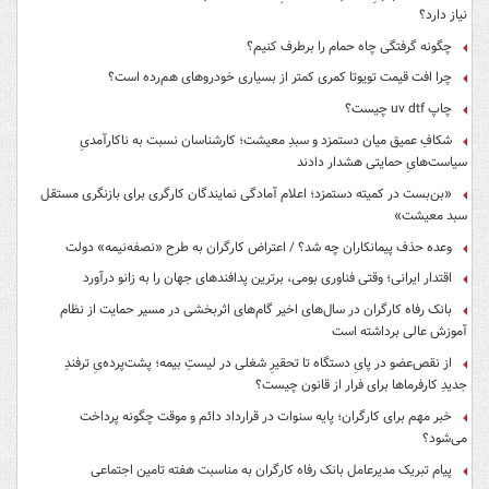
نیاز دارد؟
چگونه گرفتگی چاه حمام را برطرف کنیم؟
چرا افت قیمت تویوتا کمری کمتر از بسیاری خودروهای هم‌رده است؟
چاپ uv dtf چیست؟
شکافِ عمیق میان دستمزد و سبدِ معیشت؛ کارشناسان نسبت به ناکارآمدیِ
سیاست‌هایِ حمایتی هشدار دادند
«بن‌بست در کمیته دستمزد؛ اعلام آمادگی نمایندگان کارگری برای بازنگری مستقل
سبد معیشت»
وعده حذف پیمانکاران چه شد؟ / اعتراض کارگران به طرح «نصفه‌نیمه» دولت
اقتدار ایرانی؛ وقتی فناوری بومی، برترین پدافندهای جهان را به زانو درآورد
بانک رفاه کارگران در سال‌های اخیر گام‌های اثربخشی در مسیر حمایت از نظام
آموزش عالی برداشته است
از نقص‌عضو در پایِ دستگاه تا تحقیرِ شغلی در لیستِ بیمه؛ پشت‌پرده‌یِ ترفندِ
جدیدِ کارفرماها برای فرار از قانون چیست؟
خبر مهم برای کارگران؛ پایه سنوات در قرارداد دائم و موقت چگونه پرداخت
می‌شود؟
پیام تبریک مدیرعامل بانک رفاه کارگران به مناسبت هفته تامین اجتماعی