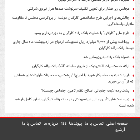
مجلس زیر فشار برای تعیین تکلیف سرنوشت صدها هزار نیروی شرکتی
چالش‌های اجرایی طرح ساماندهی کارکنان دولت؛ از بروکراسی مجلس تا مقاومت
مافیای واسطه‌گری
طرح ملی "کارافن" با حمایت بانک رفاه کارگران به بهره‌برداری رسید
پرداخت بیش از ۷,۰۰۰ میلیارد ریال تسهیلات ازدواج در اردیبهشت ماه سال جاری
توسط بانک رفاه کارگران
همراه بانک رفاه به‌روزرسانی شد
ارائه خدمت برات الکترونیک از طریق سامانه SCF بانک رفاه کارگران
قرارداد نبندید، صاحبکار شوید یا اخراج! / پشت پرده خطرناک قراردادهای شفاهی
که از آن بی‌خبرید
پشت‌پرده لایحه جنجالی اصلاح نظام تامین اجتماعی چیست؟
زیرساخت‌های تأمین مالی غیرتسهیلاتی در بانک رفاه کارگران به‌طور کامل فراهم
شده است
صفحه اصلی
تماس با ما
پیوندها
rss
درباره ما
تماس با ما
آرشیو