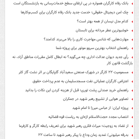
بانک رفاه کارگران همواره در پی ارتقای سطح خدمات‌رسانی به بازنشستگان است
چک امن دیجیتال حقوقی؛ خدمت جدید بانک رفاه کارگران برای کسب‌وکارها
کدام مدل نیسان از همه بهتر است؟
خوشبوترین عطر مردانه برای تابستان
مهارت‌هایی که شانس مهاجرت کاری را بالا می‌برند کدامند؟
راهنمای انتخاب بهترین سروو موتور برای پروژه شما
رأی جدید دیوان عدالت اداری چه می‌گوید؟ نه ابطال کامل مقررات مناطق آزاد، نه
بازگشت قانون کار
مسمومیت ۲۲ کارگر در شهرک صنعتی سعیدآباد گلپایگان بر اثر نشت گاز کلر
اعتراض کارگران عملیاتی نفت مسجدسلیمان به عدم پرداخت حقوق
راهنمای خرید صندلی پشت توری؛ قبل از هزینه کردن این نکات را بدانید
تصاویر هوایی از تشییع رهبر شهید در جمکران
پروژه ایران: از عباس میرزا تا امام شهید
انتصاب مجدد حجت‌الاسلام اژه‌ای به ریاست قوه‌ قضائیه
از تضاد به زوجیت؛ میراث فکری رهبر شهید برای تعریف رابطه کارگر و کارفرما
بدرقه میلیونی/ تمدید زمان وداع با پیکر رهبر شهید تا ساعت ۲۲