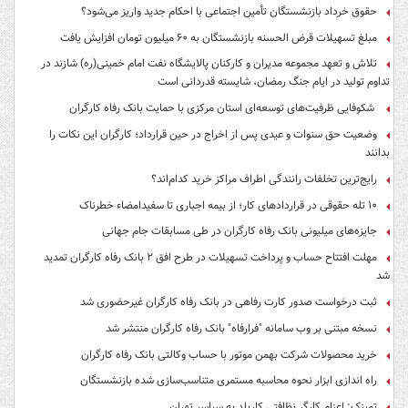
حقوق خرداد بازنشستگان تأمین اجتماعی با احکام جدید واریز می‌شود؟
مبلغ تسهیلات قرض الحسنه بازنشستگان به ۶۰ میلیون تومان افزایش یافت
تلاش و تعهد مجموعه مدیران و کارکنان پالایشگاه نفت امام خمینی(ره) شازند در
تداوم تولید در ایام جنگ رمضان، شایسته قدردانی است
شکوفایی ظرفیت‌های توسعه‌ای استان مرکزی با حمایت بانک رفاه کارگران
وضعیت حق سنوات و عیدی پس از اخراج در حین قرارداد؛ کارگران این نکات را
بدانند
رایج‌ترین تخلفات رانندگی اطراف مراکز خرید کدام‌اند؟
۱۰ تله حقوقی در قراردادهای کار؛ از بیمه اجباری تا سفیدامضاء خطرناک
جایزه‌های میلیونی بانک رفاه کارگران در طی مسابقات جام جهانی
مهلت افتتاح حساب و پرداخت تسهیلات در طرح افق ۲ بانک رفاه کارگران تمدید
شد
ثبت درخواست صدور کارت رفاهی در بانک رفاه کارگران غیرحضوری شد
نسخه مبتنی بر وب سامانه "فرارفاه" بانک رفاه کارگران منتشر شد
خرید محصولات شرکت بهمن موتور با حساب وکالتی بانک رفاه کارگران
راه اندازی ابزار نحوه محاسبه مستمری متناسب‌سازی شده بازنشستگان
تمیزک: اعزام کارگر نظافتی کاربلد به سراسر تهران