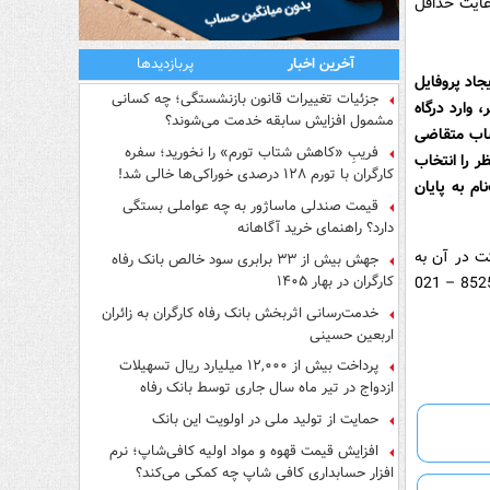
به سایت شرکت به نشانی اینترنتی bahman.iranecar.com با رعایت حداقل
آخرین اخبار
پربازدیدها
جاد پروفایل
جزئیات تغییرات قانون بازنشستگی؛ چه کسانی
 وارد درگاه
مشمول افزایش سابقه خدمت می‌شوند؟
 حساب متقاضی
فریبِ «کاهش شتاب تورم» را نخورید؛ سفره
 را انتخاب
کارگران با تورم ۱۲۸ درصدی خوراکی‌ها خالی شد!
ام به پایان
قیمت صندلی ماساژور به چه عواملی بستگی
دارد؟ راهنمای خرید آگاهانه
کت در آن به
جهش بیش از ۳۳ برابری سود خالص بانک رفاه
کارگران در بهار ۱۴۰۵
شعب این بانک در سراسر کشور مراجعه و یا با مرکز ارتباط با مشتریان بانک (فراد) به شماره 8525 – 021
خدمت‌رسانی اثربخش بانک رفاه کارگران به زائران
اربعین حسینی
پرداخت بیش از ۱۲,۰۰۰ میلیارد ریال تسهیلات
ازدواج در تیر ماه سال جاری توسط بانک رفاه
کارگران
حمایت از تولید ملی در اولویت این بانک
افزایش قیمت قهوه و مواد اولیه کافی‌شاپ؛ نرم
افزار حسابداری کافی شاپ چه کمکی می‌کند؟