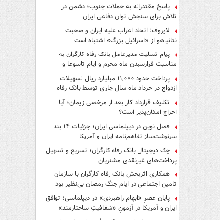
پاسخ مقتدرانه به حملات جنوب؛ دشمن در
تلاش برای سنجش توان دفاعی ایران
لاوروف: اتحاد اعراب علیه ایران و صحبت
نتانیاهو از «اسرائیل بزرگ» اشتباه است
پیام تسلیت مدیرعامل بانک رفاه کارگران به
مناسبت فرارسیدن ماه محرم و ایام تاسوعا و
عاشورای حسینی
پرداخت حدود ۱۱,۰۰۰ میلیارد ریال تسهیلات
ازدواج در خرداد ماه سال جاری توسط بانک رفاه
کارگران
تکلیف قرارداد کار بعد از مرخصی زایمان؛ آیا
اخراج امکان‌پذیر است؟
فصل نوین در دیپلماسی ایران؛ جزئیات ۱۴ بند
سرنوشت‌ساز تفاهم‌نامه ایران و آمریکا
چک دیجیتال بانک رفاه کارگران؛ تسریع و تسهیل
پرداخت‌های غیرنقدی مشتریان
همکاری اثربخش بانک رفاه کارگران با سازمان
تامین اجتماعی در ایام جنگ رمضان بی‌نظیر بود
پایان عصرِ «ابهام راهبردی» در دیپلماسی؛ توافق
ایران و آمریکا در آزمونِ «شفافیتِ ساختارمند»