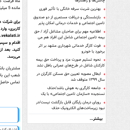
چالش‌ها و راهکارها
مانده 5 میلیارد ریال، نسبت به وکالتی کردن حساب‌های خود اقدام و در این طرح شرکت کنند.
بهترین شربت سرفه خانگی با تأثیر فوری
بازنشستگی و دریافت مستمری از دو صندوق
برای شرکت در
تامین اجتماعی و خدمات درمانی امکان پذیر
کاربری، وارد
است ؟
اطلاعیه مهم برای صاحبان مشاغل آزاد / حق
بیمه تامین اجتماعی شامل این افراد هم می
اقدام و سپس
شود
فوت کارگر خدماتی شهرداری مشهد بر اثر
کنید. بعد از
برخورد با خودرو
می‌رسد.
نحوه تسلیم صورت مزد و پرداخت حق بیمه
کارکنان شاغل در طرح‌های عمرانی باطل نشد
مشتریان بانک
ابطال مصوبه تعیین حق مسکن کارگران در
سال ۱۳۹۹ متوقف شد
تماس حاصل 
جامعه کارگری به هوش باشد/حذف
نسنجیده «سازمان تامین اجتماعی» با یک
تفاهم نامه!
رویای درمان رایگان قابل بازگشت نیست/در
نبود زیرساخت‌های الکترونیک حذف
دفترچه‌های بیمه اشتباه مضاعف است
بیشتر...
اشتراک گذاری 