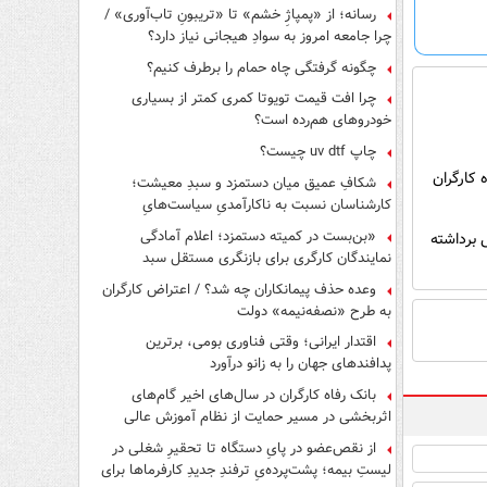
رسانه؛ از «پمپاژِ خشم» تا «تریبونِ تاب‌آوری» /
چرا جامعه امروز به سوادِ هیجانی نیاز دارد؟
چگونه گرفتگی چاه حمام را برطرف کنیم؟
چرا افت قیمت تویوتا کمری کمتر از بسیاری
خودروهای هم‌رده است؟
چاپ uv dtf چیست؟
شکافِ عمیق میان دستمزد و سبدِ معیشت؛
کارشناسان نسبت به ناکارآمدیِ سیاست‌هایِ
حمایتی هشدار دادند
«بن‌بست در کمیته دستمزد؛ اعلام آمادگی
 برداشته
نمایندگان کارگری برای بازنگری مستقل سبد
معیشت»
وعده حذف پیمانکاران چه شد؟ / اعتراض کارگران
به طرح «نصفه‌نیمه» دولت
اقتدار ایرانی؛ وقتی فناوری بومی، برترین
پدافندهای جهان را به زانو درآورد
بانک رفاه کارگران در سال‌های اخیر گام‌های
اثربخشی در مسیر حمایت از نظام آموزش عالی
برداشته است
از نقص‌عضو در پایِ دستگاه تا تحقیرِ شغلی در
لیستِ بیمه؛ پشت‌پرده‌یِ ترفندِ جدیدِ کارفرماها برای