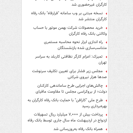
کارگران غیرحضوری شد
نسخه مبتنی بر وب سامانه "فرارفاه" بانک رفاه
کارگران منتشر شد
خرید محصولات شرکت بهمن موتور با حساب
وکالتی بانک رفاه کارگران
راه اندازی ابزار نحوه محاسبه مستمری
متناسب‌سازی شده بازنشستگان
تمیزک: اعزام کارگر نظافتی کاربلد به سراسر
تهران
مجلس زیر فشار برای تعیین تکلیف سرنوشت
صدها هزار نیروی شرکتی
چالش‌های اجرایی طرح ساماندهی کارکنان
دولت؛ از بروکراسی مجلس تا مقاومت مافیای
واسطه‌گری
طرح ملی "کارافن" با حمایت بانک رفاه کارگران به
بهره‌برداری رسید
پرداخت بیش از ۷,۰۰۰ میلیارد ریال تسهیلات
ازدواج در اردیبهشت ماه سال جاری توسط بانک رفاه
کارگران
همراه بانک رفاه به‌روزرسانی شد