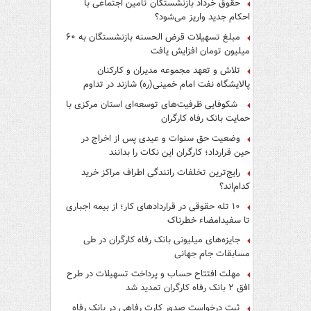
حقوق خرداد بازنشستگان تأمین اجتماعی با
احکام جدید واریز می‌شود؟
مبلغ تسهیلات قرض الحسنه بازنشستگان به ۶۰
میلیون تومان افزایش یافت
تلاش و تعهد مجموعه مدیران و کارکنان
پالایشگاه نفت امام خمینی(ره) شازند در تداوم
تولید در ایام جنگ رمضان، شایسته قدردانی است
شکوفایی ظرفیت‌های توسعه‌ای استان مرکزی با
حمایت بانک رفاه کارگران
وضعیت حق سنوات و عیدی پس از اخراج در
حین قرارداد؛ کارگران این نکات را بدانند
رایج‌ترین تخلفات رانندگی اطراف مراکز خرید
کدام‌اند؟
۱۰ تله حقوقی در قراردادهای کار؛ از بیمه اجباری
تا سفیدامضاء خطرناک
جایزه‌های میلیونی بانک رفاه کارگران در طی
مسابقات جام جهانی
مهلت افتتاح حساب و پرداخت تسهیلات در طرح
افق ۲ بانک رفاه کارگران تمدید شد
ثبت درخواست صدور کارت رفاهی در بانک رفاه