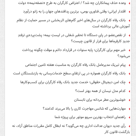
وعده حذف پیمانکاران چه شد؟ / اعتراض کارگران به طرح «نصفه‌نیمه» دولت
اقتدار ایرانی؛ وقتی فناوری بومی، برترین پدافندهای جهان را به زانو درآورد
بانک رفاه کارگران در سال‌های اخیر گام‌های اثربخشی در مسیر حمایت از نظام
آموزش عالی برداشته است
از نقص‌عضو در پایِ دستگاه تا تحقیرِ شغلی در لیستِ بیمه؛ پشت‌پرده‌یِ ترفندِ
جدیدِ کارفرماها برای فرار از قانون چیست؟
خبر مهم برای کارگران؛ پایه سنوات در قرارداد دائم و موقت چگونه پرداخت
می‌شود؟
پیام تبریک مدیرعامل بانک رفاه کارگران به مناسبت هفته تامین اجتماعی
بانک رفاه کارگران همواره در پی ارتقای سطح خدمات‌رسانی به بازنشستگان است
چک امن دیجیتال حقوقی؛ خدمت جدید بانک رفاه کارگران برای کسب‌وکارها
کدام مدل نیسان از همه بهتر است؟
خوشبوترین عطر مردانه برای تابستان
مهارت‌هایی که شانس مهاجرت کاری را بالا می‌برند کدامند؟
راهنمای انتخاب بهترین سروو موتور برای پروژه شما
رأی جدید دیوان عدالت اداری چه می‌گوید؟ نه ابطال کامل مقررات مناطق آزاد، نه
بازگشت قانون کار