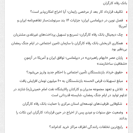
بانک رفاه کارگران
تکلیف قرارداد کار بعد از مرخصی زایمان؛ آیا اخراج امکان‌پذیر است؟
فصل نوین در دیپلماسی ایران؛ جزئیات ۱۴ بند سرنوشت‌ساز تفاهم‌نامه ایران و
آمریکا
چک دیجیتال بانک رفاه کارگران؛ تسریع و تسهیل پرداخت‌های غیرنقدی مشتریان
همکاری اثربخش بانک رفاه کارگران با سازمان تامین اجتماعی در ایام جنگ رمضان
بی‌نظیر بود
پایان عصرِ «ابهام راهبردی» در دیپلماسی؛ توافق ایران و آمریکا در آزمونِ
«شفافیتِ ساختارمند»
حقوق خرداد بازنشستگان تأمین اجتماعی با احکام جدید واریز می‌شود؟
مبلغ تسهیلات قرض الحسنه بازنشستگان به ۶۰ میلیون تومان افزایش یافت
تلاش و تعهد مجموعه مدیران و کارکنان پالایشگاه نفت امام خمینی(ره) شازند در
تداوم تولید در ایام جنگ رمضان، شایسته قدردانی است
شکوفایی ظرفیت‌های توسعه‌ای استان مرکزی با حمایت بانک رفاه کارگران
وضعیت حق سنوات و عیدی پس از اخراج در حین قرارداد؛ کارگران این نکات را
بدانند
رایج‌ترین تخلفات رانندگی اطراف مراکز خرید کدام‌اند؟