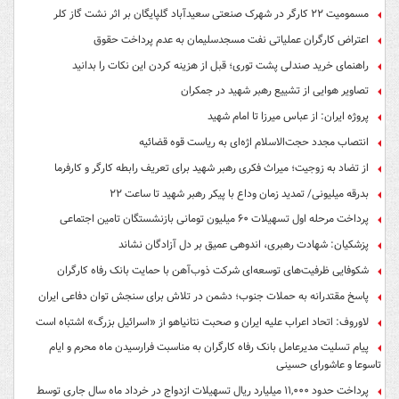
مسمومیت ۲۲ کارگر در شهرک صنعتی سعیدآباد گلپایگان بر اثر نشت گاز کلر
اعتراض کارگران عملیاتی نفت مسجدسلیمان به عدم پرداخت حقوق
راهنمای خرید صندلی پشت توری؛ قبل از هزینه کردن این نکات را بدانید
تصاویر هوایی از تشییع رهبر شهید در جمکران
پروژه ایران: از عباس میرزا تا امام شهید
انتصاب مجدد حجت‌الاسلام اژه‌ای به ریاست قوه‌ قضائیه
از تضاد به زوجیت؛ میراث فکری رهبر شهید برای تعریف رابطه کارگر و کارفرما
بدرقه میلیونی/ تمدید زمان وداع با پیکر رهبر شهید تا ساعت ۲۲
پرداخت مرحله اول تسهیلات ۶۰ میلیون تومانی بازنشستگان تامین اجتماعی
پزشکیان: شهادت رهبری، اندوهی عمیق بر دل آزادگان نشاند
شکوفایی ظرفیت‌های توسعه‌ای شرکت ذوب‌آهن با حمایت‌ بانک رفاه کارگران
پاسخ مقتدرانه به حملات جنوب؛ دشمن در تلاش برای سنجش توان دفاعی ایران
لاوروف: اتحاد اعراب علیه ایران و صحبت نتانیاهو از «اسرائیل بزرگ» اشتباه است
پیام تسلیت مدیرعامل بانک رفاه کارگران به مناسبت فرارسیدن ماه محرم و ایام
تاسوعا و عاشورای حسینی
پرداخت حدود ۱۱,۰۰۰ میلیارد ریال تسهیلات ازدواج در خرداد ماه سال جاری توسط