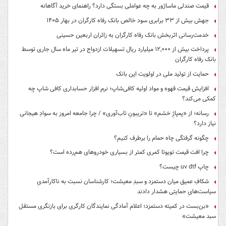
قیمت صندلی ماساژور به چه عواملی بستگی دارد؟ راهنمای خرید آگاهانه
جهش بیش از ۳۳ برابری سود خالص بانک رفاه کارگران در بهار ۱۴۰۵
خدمت‌رسانی اثربخش بانک رفاه کارگران به زائران اربعین حسینی
پرداخت بیش از ۱۲,۰۰۰ میلیارد ریال تسهیلات ازدواج در تیر ماه سال جاری توسط
بانک رفاه کارگران
حمایت از تولید ملی در اولویت این بانک
افزایش قیمت قهوه و مواد اولیه کافی‌شاپ؛ نرم افزار حسابداری کافی شاپ چه
کمکی می‌کند؟
رسانه؛ از «پمپاژِ خشم» تا «تریبونِ تاب‌آوری» / چرا جامعه امروز به سوادِ هیجانی
نیاز دارد؟
چگونه گرفتگی چاه حمام را برطرف کنیم؟
چرا افت قیمت تویوتا کمری کمتر از بسیاری خودروهای هم‌رده است؟
چاپ uv dtf چیست؟
شکافِ عمیق میان دستمزد و سبدِ معیشت؛ کارشناسان نسبت به ناکارآمدیِ
سیاست‌هایِ حمایتی هشدار دادند
«بن‌بست در کمیته دستمزد؛ اعلام آمادگی نمایندگان کارگری برای بازنگری مستقل
سبد معیشت»