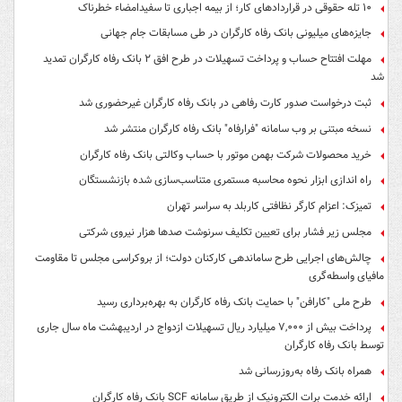
۱۰ تله حقوقی در قراردادهای کار؛ از بیمه اجباری تا سفیدامضاء خطرناک
جایزه‌های میلیونی بانک رفاه کارگران در طی مسابقات جام جهانی
مهلت افتتاح حساب و پرداخت تسهیلات در طرح افق ۲ بانک رفاه کارگران تمدید
شد
ثبت درخواست صدور کارت رفاهی در بانک رفاه کارگران غیرحضوری شد
نسخه مبتنی بر وب سامانه "فرارفاه" بانک رفاه کارگران منتشر شد
خرید محصولات شرکت بهمن موتور با حساب وکالتی بانک رفاه کارگران
راه اندازی ابزار نحوه محاسبه مستمری متناسب‌سازی شده بازنشستگان
تمیزک: اعزام کارگر نظافتی کاربلد به سراسر تهران
مجلس زیر فشار برای تعیین تکلیف سرنوشت صدها هزار نیروی شرکتی
چالش‌های اجرایی طرح ساماندهی کارکنان دولت؛ از بروکراسی مجلس تا مقاومت
مافیای واسطه‌گری
طرح ملی "کارافن" با حمایت بانک رفاه کارگران به بهره‌برداری رسید
پرداخت بیش از ۷,۰۰۰ میلیارد ریال تسهیلات ازدواج در اردیبهشت ماه سال جاری
توسط بانک رفاه کارگران
همراه بانک رفاه به‌روزرسانی شد
ارائه خدمت برات الکترونیک از طریق سامانه SCF بانک رفاه کارگران