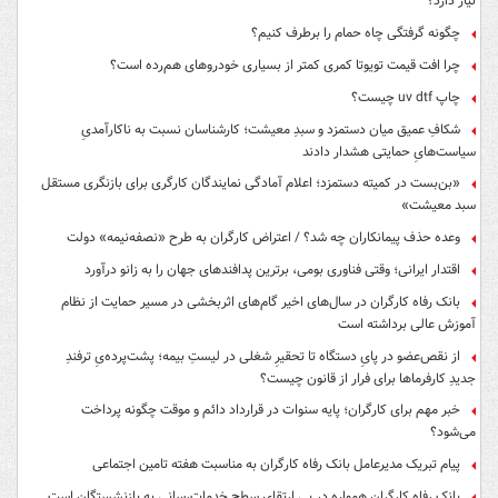
نیاز دارد؟
چگونه گرفتگی چاه حمام را برطرف کنیم؟
چرا افت قیمت تویوتا کمری کمتر از بسیاری خودروهای هم‌رده است؟
چاپ uv dtf چیست؟
شکافِ عمیق میان دستمزد و سبدِ معیشت؛ کارشناسان نسبت به ناکارآمدیِ
سیاست‌هایِ حمایتی هشدار دادند
«بن‌بست در کمیته دستمزد؛ اعلام آمادگی نمایندگان کارگری برای بازنگری مستقل
سبد معیشت»
وعده حذف پیمانکاران چه شد؟ / اعتراض کارگران به طرح «نصفه‌نیمه» دولت
اقتدار ایرانی؛ وقتی فناوری بومی، برترین پدافندهای جهان را به زانو درآورد
بانک رفاه کارگران در سال‌های اخیر گام‌های اثربخشی در مسیر حمایت از نظام
آموزش عالی برداشته است
از نقص‌عضو در پایِ دستگاه تا تحقیرِ شغلی در لیستِ بیمه؛ پشت‌پرده‌یِ ترفندِ
جدیدِ کارفرماها برای فرار از قانون چیست؟
خبر مهم برای کارگران؛ پایه سنوات در قرارداد دائم و موقت چگونه پرداخت
می‌شود؟
پیام تبریک مدیرعامل بانک رفاه کارگران به مناسبت هفته تامین اجتماعی
بانک رفاه کارگران همواره در پی ارتقای سطح خدمات‌رسانی به بازنشستگان است