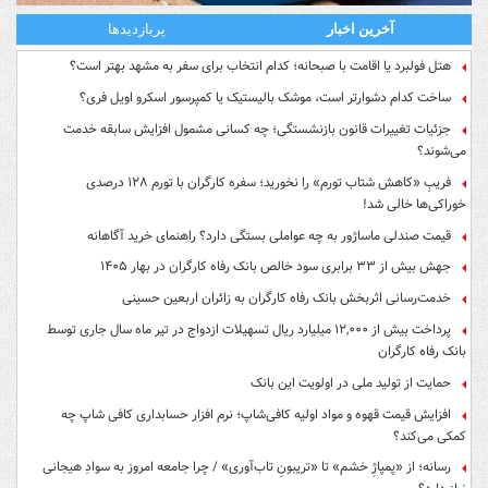
آخرین اخبار
پربازدیدها
هتل فولبرد یا اقامت با صبحانه؛ کدام انتخاب برای سفر به مشهد بهتر است؟
ساخت کدام دشوارتر است، موشک بالیستیک یا کمپرسور اسکرو اویل فری؟
جزئیات تغییرات قانون بازنشستگی؛ چه کسانی مشمول افزایش سابقه خدمت
می‌شوند؟
فریبِ «کاهش شتاب تورم» را نخورید؛ سفره کارگران با تورم ۱۲۸ درصدی
خوراکی‌ها خالی شد!
قیمت صندلی ماساژور به چه عواملی بستگی دارد؟ راهنمای خرید آگاهانه
جهش بیش از ۳۳ برابری سود خالص بانک رفاه کارگران در بهار ۱۴۰۵
خدمت‌رسانی اثربخش بانک رفاه کارگران به زائران اربعین حسینی
پرداخت بیش از ۱۲,۰۰۰ میلیارد ریال تسهیلات ازدواج در تیر ماه سال جاری توسط
بانک رفاه کارگران
حمایت از تولید ملی در اولویت این بانک
افزایش قیمت قهوه و مواد اولیه کافی‌شاپ؛ نرم افزار حسابداری کافی شاپ چه
کمکی می‌کند؟
رسانه؛ از «پمپاژِ خشم» تا «تریبونِ تاب‌آوری» / چرا جامعه امروز به سوادِ هیجانی