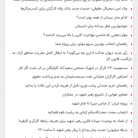
چک امن دیجیتال حقوقی؛ خدمت جدید بانک رفاه کارگران برای کسب‌وکارها
کدام مدل نیسان از همه بهتر است؟
خوشبوترین عطر مردانه برای تابستان
مهارت‌هایی که شانس مهاجرت کاری را بالا می‌برند کدامند؟
راهنمای انتخاب بهترین سروو موتور برای پروژه شما
رأی جدید دیوان عدالت اداری چه می‌گوید؟ نه ابطال کامل مقررات مناطق آزاد، نه
بازگشت قانون کار
مسمومیت ۲۲ کارگر در شهرک صنعتی سعیدآباد گلپایگان بر اثر نشت گاز کلر
اعتراض کارگران عملیاتی نفت مسجدسلیمان به عدم پرداخت حقوق
راهنمای خرید صندلی پشت توری؛ قبل از هزینه کردن این نکات را بدانید
تصاویر هوایی از تشییع رهبر شهید در جمکران
پروژه ایران: از عباس میرزا تا امام شهید
انتصاب مجدد حجت‌الاسلام اژه‌ای به ریاست قوه‌ قضائیه
از تضاد به زوجیت؛ میراث فکری رهبر شهید برای تعریف رابطه کارگر و کارفرما
بدرقه میلیونی/ تمدید زمان وداع با پیکر رهبر شهید تا ساعت ۲۲