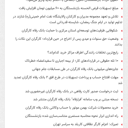
مبلغ تسهیلات قرض الحسنه بازنشستگان به ۶۰ میلیون تومان افزایش یافت
تلاش و تعهد مجموعه مدیران و کارکنان پالایشگاه نفت امام خمینی(ره) شازند در
تداوم تولید در ایام جنگ رمضان، شایسته قدردانی است
شکوفایی ظرفیت‌های توسعه‌ای استان مرکزی با حمایت بانک رفاه کارگران
وضعیت حق سنوات و عیدی پس از اخراج در حین قرارداد؛ کارگران این نکات را
بدانند
رایج‌ترین تخلفات رانندگی اطراف مراکز خرید کدام‌اند؟
۱۰ تله حقوقی در قراردادهای کار؛ از بیمه اجباری تا سفیدامضاء خطرناک
جایزه‌های میلیونی بانک رفاه کارگران در طی مسابقات جام جهانی
مهلت افتتاح حساب و پرداخت تسهیلات در طرح افق ۲ بانک رفاه کارگران تمدید
شد
ثبت درخواست صدور کارت رفاهی در بانک رفاه کارگران غیرحضوری شد
نسخه مبتنی بر وب سامانه "فرارفاه" بانک رفاه کارگران منتشر شد
خرید محصولات شرکت بهمن موتور با حساب وکالتی بانک رفاه کارگران
راه اندازی ابزار نحوه محاسبه مستمری متناسب‌سازی شده بازنشستگان
تمیزک: اعزام کارگر نظافتی کاربلد به سراسر تهران