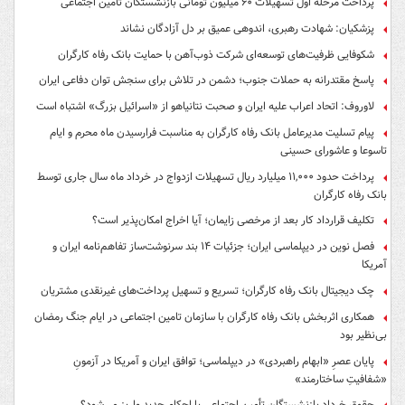
پرداخت مرحله اول تسهیلات ۶۰ میلیون تومانی بازنشستگان تامین اجتماعی
پزشکیان: شهادت رهبری، اندوهی عمیق بر دل آزادگان نشاند
شکوفایی ظرفیت‌های توسعه‌ای شرکت ذوب‌آهن با حمایت‌ بانک رفاه کارگران
پاسخ مقتدرانه به حملات جنوب؛ دشمن در تلاش برای سنجش توان دفاعی ایران
لاوروف: اتحاد اعراب علیه ایران و صحبت نتانیاهو از «اسرائیل بزرگ» اشتباه است
پیام تسلیت مدیرعامل بانک رفاه کارگران به مناسبت فرارسیدن ماه محرم و ایام
تاسوعا و عاشورای حسینی
پرداخت حدود ۱۱,۰۰۰ میلیارد ریال تسهیلات ازدواج در خرداد ماه سال جاری توسط
بانک رفاه کارگران
تکلیف قرارداد کار بعد از مرخصی زایمان؛ آیا اخراج امکان‌پذیر است؟
فصل نوین در دیپلماسی ایران؛ جزئیات ۱۴ بند سرنوشت‌ساز تفاهم‌نامه ایران و
آمریکا
چک دیجیتال بانک رفاه کارگران؛ تسریع و تسهیل پرداخت‌های غیرنقدی مشتریان
همکاری اثربخش بانک رفاه کارگران با سازمان تامین اجتماعی در ایام جنگ رمضان
بی‌نظیر بود
پایان عصرِ «ابهام راهبردی» در دیپلماسی؛ توافق ایران و آمریکا در آزمونِ
«شفافیتِ ساختارمند»
حقوق خرداد بازنشستگان تأمین اجتماعی با احکام جدید واریز می‌شود؟