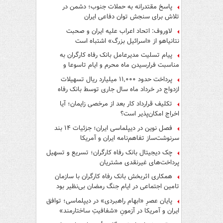
پاسخ مقتدرانه به حملات جنوب؛ دشمن در
تلاش برای سنجش توان دفاعی ایران
لاوروف: اتحاد اعراب علیه ایران و صحبت
نتانیاهو از «اسرائیل بزرگ» اشتباه است
پیام تسلیت مدیرعامل بانک رفاه کارگران به
مناسبت فرارسیدن ماه محرم و ایام تاسوعا و
عاشورای حسینی
پرداخت حدود ۱۱,۰۰۰ میلیارد ریال تسهیلات
ازدواج در خرداد ماه سال جاری توسط بانک رفاه
کارگران
تکلیف قرارداد کار بعد از مرخصی زایمان؛ آیا
اخراج امکان‌پذیر است؟
فصل نوین در دیپلماسی ایران؛ جزئیات ۱۴ بند
سرنوشت‌ساز تفاهم‌نامه ایران و آمریکا
چک دیجیتال بانک رفاه کارگران؛ تسریع و تسهیل
پرداخت‌های غیرنقدی مشتریان
همکاری اثربخش بانک رفاه کارگران با سازمان
تامین اجتماعی در ایام جنگ رمضان بی‌نظیر بود
پایان عصرِ «ابهام راهبردی» در دیپلماسی؛ توافق
ایران و آمریکا در آزمونِ «شفافیتِ ساختارمند»