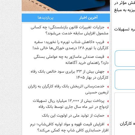
نقش مؤثر در
زدواج و تهیه جهیزیه به مبلغ
آخرین اخبار
پربازدیدها
جزئیات تغییرات قانون بازنشستگی؛ چه کسانی
نک رفاه کارگران از ابتدای سال جاری تا پایان خرداد ماه بالغ بر 8,600 فقره تسهیلات
مشمول افزایش سابقه خدمت می‌شوند؟
فریبِ «کاهش شتاب تورم» را نخورید؛ سفره
کارگران با تورم ۱۲۸ درصدی خوراکی‌ها خالی شد!
قیمت صندلی ماساژور به چه عواملی بستگی
دارد؟ راهنمای خرید آگاهانه
جهش بیش از ۳۳ برابری سود خالص بانک رفاه
کارگران در بهار ۱۴۰۵
خدمت‌رسانی اثربخش بانک رفاه کارگران به زائران
اربعین حسینی
پرداخت بیش از ۱۲,۰۰۰ میلیارد ریال تسهیلات
ازدواج در تیر ماه سال جاری توسط بانک رفاه
کارگران
حمایت از تولید ملی در اولویت این بانک
افزایش قیمت قهوه و مواد اولیه کافی‌شاپ؛ نرم
افزار حسابداری کافی شاپ چه کمکی می‌کند؟