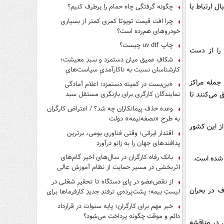
ل ارتباط با
چگونه گرفتگی چاه حمام را برطرف کنیم؟
چرا افت قیمت تویوتا کمری کمتر از بسیاری
خودروهای هم‌رده است؟
چاپ uv dtf چیست؟
 را از دست
شکافِ عمیق میان دستمزد و سبدِ معیشت؛
کارشناسان نسبت به ناکارآمدیِ سیاست‌هایِ
حمایتی هشدار دادند
جمله مراکز
«بن‌بست در کمیته دستمزد؛ اعلام آمادگی
 می‌کنند تا
نمایندگان کارگری برای بازنگری مستقل سبد
معیشت»
وعده حذف پیمانکاران چه شد؟ / اعتراض کارگران
به طرح «نصفه‌نیمه» دولت
ز این کشور
اقتدار ایرانی؛ وقتی فناوری بومی، برترین
پدافندهای جهان را به زانو درآورد
بانک رفاه کارگران در سال‌های اخیر گام‌های
ل شده است.
اثربخشی در مسیر حمایت از نظام آموزش عالی
برداشته است
از نقص‌عضو در پایِ دستگاه تا تحقیرِ شغلی در
ف در بحران
لیستِ بیمه؛ پشت‌پرده‌یِ ترفندِ جدیدِ کارفرماها برای
فرار از قانون چیست؟
خبر مهم برای کارگران؛ پایه سنوات در قرارداد
دائم و موقت چگونه پرداخت می‌شود؟
 در مناقشه