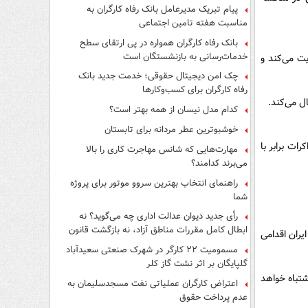
پیام تبریک مدیرعامل بانک رفاه کارگران به
مناسبت هفته تامین اجتماعی
بانک رفاه کارگران همواره در پی ارتقای سطح
خدمات‌رسانی به بازنشستگان است
ت می‌کند و
چک امن دیجیتال حقوقی؛ خدمت جدید بانک
رفاه کارگران برای کسب‌وکارها
ل می‌کند.
کدام مدل نیسان از همه بهتر است؟
خوشبوترین عطر مردانه برای تابستان
ات برابر با
مهارت‌هایی که شانس مهاجرت کاری را بالا
می‌برند کدامند؟
راهنمای انتخاب بهترین سروو موتور برای پروژه
شما
رأی جدید دیوان عدالت اداری چه می‌گوید؟ نه
ابطال کامل مقررات مناطق آزاد، نه بازگشت قانون
ران اقدامی
کار
مسمومیت ۲۲ کارگر در شهرک صنعتی سعیدآباد
گلپایگان بر اثر نشت گاز کلر
تباه خواهد
اعتراض کارگران عملیاتی نفت مسجدسلیمان به
عدم پرداخت حقوق