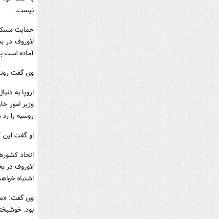
نیست.
حمایت مسکو ا
لاوروف در ب
آماده است ب
وی گفت روند 
اروپا به دنب
وزیر امور خا
روسیه را رد م
او گفت این ک
اتحاد کشورها
لاوروف در ب
اشتباه خواهد
وی گفت: «ما
بود. خوشبختا