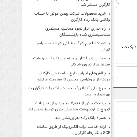
کارگران منتشر شد
خرید محصولات شرکت بهمن موتور با حساب
وکالتی بانک رفاه کارگران
راه اندازی ابزار نحوه محاسبه مستمری
متناسب‌سازی شده بازنشستگان
تمیزک: اعزام کارگر نظافتی کاربلد به سراسر
دارک دید
تهران
مجلس زیر فشار برای تعیین تکلیف سرنوشت
صدها هزار نیروی شرکتی
چالش‌های اجرایی طرح ساماندهی کارکنان
دولت؛ از بروکراسی مجلس تا مقاومت مافیای
واسطه‌گری
طرح ملی "کارافن" با حمایت بانک رفاه کارگران به
بهره‌برداری رسید
پرداخت بیش از ۷,۰۰۰ میلیارد ریال تسهیلات
ازدواج در اردیبهشت ماه سال جاری توسط بانک رفاه
کارگران
همراه بانک رفاه به‌روزرسانی شد
ارائه خدمت برات الکترونیک از طریق سامانه
SCF بانک رفاه کارگران