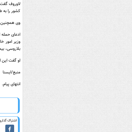
لاوروف گفت ه
کشور را به 
وی همچنین خو
ادعای حمله ا
وزیر امور خ
بلاروسی، بیم
او گفت این ا
منبع/ایسنا
انتهای پیام.
اشتراک گذاری 