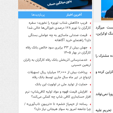
آخرین اخبار
پربازدیدها
فریبِ «کاهش شتاب تورم» را نخورید؛ سفره
ست میزگرد
کارگران با تورم ۱۲۸ درصدی خوراکی‌ها خالی شد!
نگ اوکراین،
قیمت صندلی ماساژور به چه عواملی بستگی
دارد؟ راهنمای خرید آگاهانه
جهش بیش از ۳۳ برابری سود خالص بانک رفاه
کارگران در بهار ۱۴۰۵
ه مشترک را
خدمت‌رسانی اثربخش بانک رفاه کارگران به زائران
اربعین حسینی
راین کرده و
پرداخت بیش از ۱۲,۰۰۰ میلیارد ریال تسهیلات
ازدواج در تیر ماه سال جاری توسط بانک رفاه
کارگران
حمایت از تولید ملی در اولویت این بانک
افزایش قیمت قهوه و مواد اولیه کافی‌شاپ؛ نرم
ا نمی‌تواند
افزار حسابداری کافی شاپ چه کمکی می‌کند؟
رسانه؛ از «پمپاژِ خشم» تا «تریبونِ تاب‌آوری» /
چرا جامعه امروز به سوادِ هیجانی نیاز دارد؟
 تحریم علیه