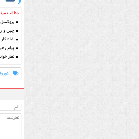
مطالب مرتب
بروکسل ن
چین و رو
شاهکار ای
پیام رهبر
نظر خوانن
لاورو