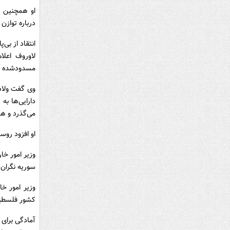
او همچنین اب
درباره توازن
انتقاد از بی‌
لاوروف اعلا
مسدودشده روس
وی گفت ولادی
دارایی‌ها به
می‌گذرد و ه
او افزود روس
وزیر امور خا
سوریه نگران‌
وزیر امور خا
کشور فلسطینی
آمادگی برای 