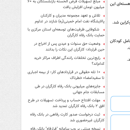
مبلغ تسهیلات قرض الحسنه بازنشستگان به ۶۰
هسته‌ای این
میلیون تومان افزایش یافت
تلاش و تعهد مجموعه مدیران و کارکنان
پالایشگاه نفت امام خمینی(ره) شازند در تداوم
کراین شد.
تولید در ایام جنگ رمضان، شایسته قدردانی است
شکوفایی ظرفیت‌های توسعه‌ای استان مرکزی با
حمایت بانک رفاه کارگران
امل کودکان
وضعیت حق سنوات و عیدی پس از اخراج در
.
حین قرارداد؛ کارگران این نکات را بدانند
رایج‌ترین تخلفات رانندگی اطراف مراکز خرید
.
کدام‌اند؟
۱۰ تله حقوقی در قراردادهای کار؛ از بیمه اجباری
تا سفیدامضاء خطرناک
جایزه‌های میلیونی بانک رفاه کارگران در طی
مسابقات جام جهانی
مهلت افتتاح حساب و پرداخت تسهیلات در طرح
افق ۲ بانک رفاه کارگران تمدید شد
ثبت درخواست صدور کارت رفاهی در بانک رفاه
کارگران غیرحضوری شد
نسخه مبتنی بر وب سامانه "فرارفاه" بانک رفاه