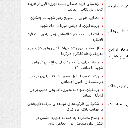
راهنمای خرید صندلی پشت توری؛ قبل از هزینه
رات سازنده
کردن این نکات را بدانید
تصاویر هوایی از تشییع رهبر شهید در جمکران
پروژه ایران: از عباس میرزا تا امام شهید
دارایی‌های
انتصاب مجدد حجت‌الاسلام اژه‌ای به ریاست قوه‌
قضائیه
از تضاد به زوجیت؛ میراث فکری رهبر شهید برای
دلار از این
تعریف رابطه کارگر و کارفرما
ین پیشنهاد
بدرقه میلیونی/ تمدید زمان وداع با پیکر رهبر
شهید تا ساعت ۲۲
پرداخت مرحله اول تسهیلات ۶۰ میلیون تومانی
بازنشستگان تامین اجتماعی
ائیل بر خاک
پزشکیان: شهادت رهبری، اندوهی عمیق بر دل
آزادگان نشاند
شکوفایی ظرفیت‌های توسعه‌ای شرکت ذوب‌آهن
، ایجاد یک
با حمایت‌ بانک رفاه کارگران
پاسخ مقتدرانه به حملات جنوب؛ دشمن در
تلاش برای سنجش توان دفاعی ایران