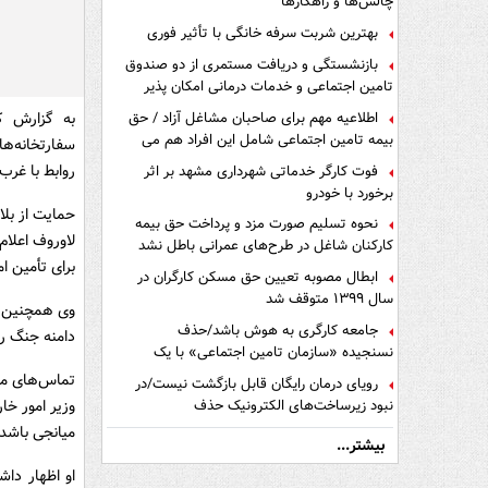
چالش‌ها و راهکارها
بهترین شربت سرفه خانگی با تأثیر فوری
بازنشستگی و دریافت مستمری از دو صندوق
تامین اجتماعی و خدمات درمانی امکان پذیر
است ؟
به گزارش ک
اطلاعیه مهم برای صاحبان مشاغل آزاد / حق
بیمه تامین اجتماعی شامل این افراد هم می
سفارتخانه‌ها
شود
روابط با غرب،
فوت کارگر خدماتی شهرداری مشهد بر اثر
برخورد با خودرو
حمایت از بلا
نحوه تسلیم صورت مزد و پرداخت حق بیمه
لاوروف اعلا
کارکنان شاغل در طرح‌های عمرانی باطل نشد
برای تأمین ا
ابطال مصوبه تعیین حق مسکن کارگران در
سال ۱۳۹۹ متوقف شد
وی همچنین مد
جامعه کارگری به هوش باشد/حذف
دامنه جنگ ر
نسنجیده «سازمان تامین اجتماعی» با یک
تفاهم نامه!
تماس‌های محر
رویای درمان رایگان قابل بازگشت نیست/در
وزیر امور خا
نبود زیرساخت‌های الکترونیک حذف
دفترچه‌های بیمه اشتباه مضاعف است
میانجی باشد،
بیشتر...
او اظهار داش