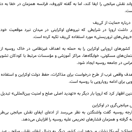
اند نقش میانجی را ایفا کند، اما به گفته لاوروف، فرانسه همزمان در خفا به دنبا
ست.
ا درباره حمایت از کی‌یف
ر داشت اروپا در شرایطی که نیروهای اوکراینی در میدان نبرد موقعیت خود
 «روش‌های تروریستی» مورد استفاده کی‌یف تکیه کرده است.
 کشورهای اروپایی اوکراین را به حمله به اهداف غیرنظامی در خاک روسیه از 
مان‌های مسکونی، خوابگاه‌ها، مراکز آموزشی و مؤسسات مرتبط با کودکان تشویق
راس در جامعه روسیه ایجاد شود.
هدف واقعی غرب از طرح درخواست برای مذاکرات، حفظ دولت اوکراین و استفاده ا
یی برای ادامه رویارویی با روسیه است.
ن اظهار کرد که اروپا بار دیگر به «تهدید اصلی صلح و امنیت بین‌المللی» تبدی
 میانجی‌گری در اوکراین
ارجه روسیه گفت واشنگتن به نظر می‌رسد از ادعای ایفای نقش میانجی بی‌طر
ه گرفته و همزمان فشارهای تحریمی علیه روسیه را افزایش می‌دهد.
 عملکرد آمریکا نشان می‌دهد این کشور دیگر به دنبال ایفای نقش میانجی عینی