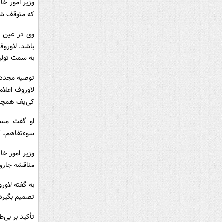
وزیر امور خا
که متوقف شده
وی در عین ح
باشد. لاوروف
به سمت تولید
توصیه مجدد 
لاوروف اعلام
کی‌یف همچنا
او گفت مسکو
سوءتفاهم، ک
وزیر امور خا
مناقشه جاری
به گفته لاور
تصمیم بگیرد 
تأکید بر بی‌