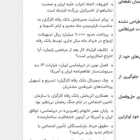
مان نقطه‌ای
لاوروف: اتحاد اعراب علیه ایران و صحبت
نتانیاهو از «اسرائیل بزرگ» اشتباه است
پیام تسلیت مدیرعامل بانک رفاه کارگران به
طراحی نشده
مناسبت فرارسیدن ماه محرم و ایام تاسوعا و
ات غیرنظامی
عاشورای حسینی
پرداخت حدود ۱۱,۰۰۰ میلیارد ریال تسهیلات
ازدواج در خرداد ماه سال جاری توسط بانک رفاه
کارگران
تکلیف قرارداد کار بعد از مرخصی زایمان؛ آیا
اخراج امکان‌پذیر است؟
های خود از
فصل نوین در دیپلماسی ایران؛ جزئیات ۱۴ بند
سرنوشت‌ساز تفاهم‌نامه ایران و آمریکا
جلوگیری از
چک دیجیتال بانک رفاه کارگران؛ تسریع و تسهیل
پرداخت‌های غیرنقدی مشتریان
همکاری اثربخش بانک رفاه کارگران با سازمان
رای حل‌وفصل
تامین اجتماعی در ایام جنگ رمضان بی‌نظیر بود
پایان عصرِ «ابهام راهبردی» در دیپلماسی؛ توافق
خود اوکراین
ایران و آمریکا در آزمونِ «شفافیتِ ساختارمند»
حقوق خرداد بازنشستگان تأمین اجتماعی با
احکام جدید واریز می‌شود؟