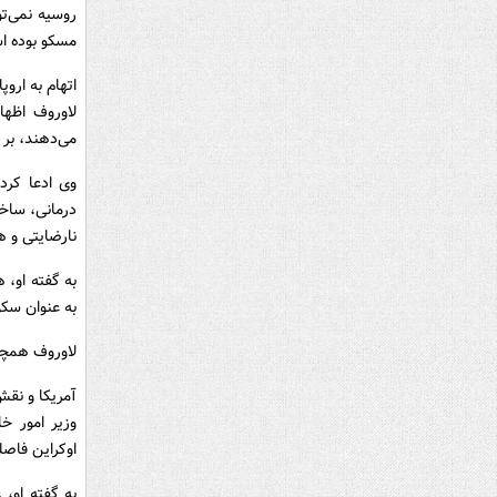
روسیه نمی‌تو
مسکو بوده ا
اتهام به اروپ
لاوروف اظها
می‌دهند، بر
وی ادعا کرد
درمانی، ساخت
نارضایتی و ه
به گفته او، 
به عنوان سکو
لاوروف همچنی
آمریکا و نقش
وزیر امور خ
اوکراین فاصل
به گفته او،