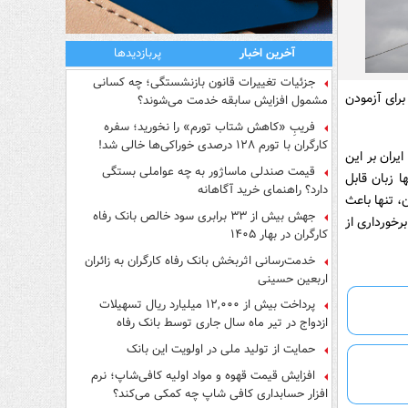
آخرین اخبار
پربازدیدها
جزئیات تغییرات قانون بازنشستگی؛ چه کسانی
برای آزمودن
مشمول افزایش سابقه خدمت می‌شوند؟
فریبِ «کاهش شتاب تورم» را نخورید؛ سفره
کارگران با تورم ۱۲۸ درصدی خوراکی‌ها خالی شد!
ران بر این
قیمت صندلی ماساژور به چه عواملی بستگی
ا زبان قابل
دارد؟ راهنمای خرید آگاهانه
، تنها باعث
جهش بیش از ۳۳ برابری سود خالص بانک رفاه
رخورداری از
کارگران در بهار ۱۴۰۵
خدمت‌رسانی اثربخش بانک رفاه کارگران به زائران
اربعین حسینی
پرداخت بیش از ۱۲,۰۰۰ میلیارد ریال تسهیلات
ازدواج در تیر ماه سال جاری توسط بانک رفاه
کارگران
حمایت از تولید ملی در اولویت این بانک
افزایش قیمت قهوه و مواد اولیه کافی‌شاپ؛ نرم
افزار حسابداری کافی شاپ چه کمکی می‌کند؟