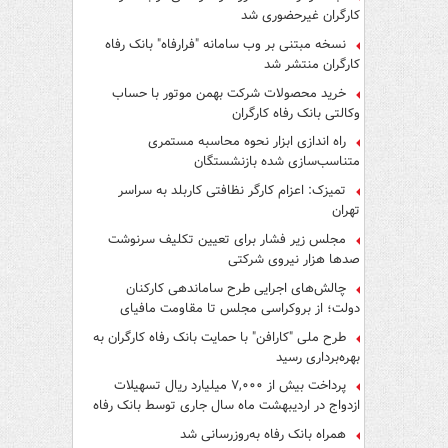
کارگران غیرحضوری شد
نسخه مبتنی بر وب سامانه "فرارفاه" بانک رفاه
کارگران منتشر شد
خرید محصولات شرکت بهمن موتور با حساب
وکالتی بانک رفاه کارگران
راه اندازی ابزار نحوه محاسبه مستمری
متناسب‌سازی شده بازنشستگان
تمیزک: اعزام کارگر نظافتی کاربلد به سراسر
تهران
مجلس زیر فشار برای تعیین تکلیف سرنوشت
صدها هزار نیروی شرکتی
چالش‌های اجرایی طرح ساماندهی کارکنان
دولت؛ از بروکراسی مجلس تا مقاومت مافیای
واسطه‌گری
طرح ملی "کارافن" با حمایت بانک رفاه کارگران به
بهره‌برداری رسید
پرداخت بیش از ۷,۰۰۰ میلیارد ریال تسهیلات
ازدواج در اردیبهشت ماه سال جاری توسط بانک رفاه
کارگران
همراه بانک رفاه به‌روزرسانی شد