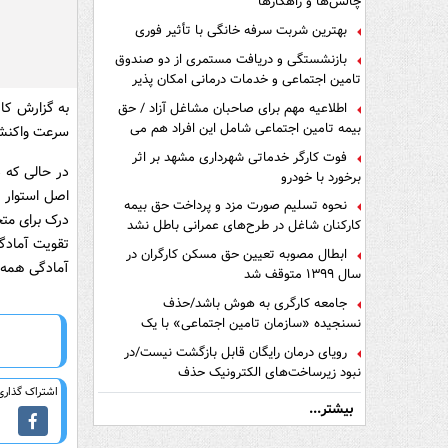
چالش‌ها و راهکارها
بهترین شربت سرفه خانگی با تأثیر فوری
بازنشستگی و دریافت مستمری از دو صندوق
تامین اجتماعی و خدمات درمانی امکان پذیر
است ؟
به گزارش کار
اطلاعیه مهم برای صاحبان مشاغل آزاد / حق
بیمه تامین اجتماعی شامل این افراد هم می
سرعت واکنش 
شود
فوت کارگر خدماتی شهرداری مشهد بر اثر
در حالی که د
برخورد با خودرو
اصل استوار ا
نحوه تسلیم صورت مزد و پرداخت حق بیمه
درک برای متج
کارکنان شاغل در طرح‌های عمرانی باطل نشد
تقویت آمادگی
ابطال مصوبه تعیین حق مسکن کارگران در
آمادگی همه‌ج
سال ۱۳۹۹ متوقف شد
جامعه کارگری به هوش باشد/حذف
نسنجیده «سازمان تامین اجتماعی» با یک
تفاهم نامه!
رویای درمان رایگان قابل بازگشت نیست/در
نبود زیرساخت‌های الکترونیک حذف
دفترچه‌های بیمه اشتباه مضاعف است
اشتراک گذاری 
بیشتر...