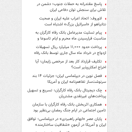
پاسخ مقتدرانه به حملات جنوب؛ دشمن در
تلاش برای سنجش توان دفاعی ایران
لاوروف: اتحاد اعراب علیه ایران و صحبت
نتانیاهو از «اسرائیل بزرگ» اشتباه است
پیام تسلیت مدیرعامل بانک رفاه کارگران به
مناسبت فرارسیدن ماه محرم و ایام تاسوعا و
عاشورای حسینی
پرداخت حدود ۱۱,۰۰۰ میلیارد ریال تسهیلات
ازدواج در خرداد ماه سال جاری توسط بانک رفاه
کارگران
تکلیف قرارداد کار بعد از مرخصی زایمان؛ آیا
اخراج امکان‌پذیر است؟
فصل نوین در دیپلماسی ایران؛ جزئیات ۱۴ بند
سرنوشت‌ساز تفاهم‌نامه ایران و آمریکا
چک دیجیتال بانک رفاه کارگران؛ تسریع و تسهیل
پرداخت‌های غیرنقدی مشتریان
همکاری اثربخش بانک رفاه کارگران با سازمان
تامین اجتماعی در ایام جنگ رمضان بی‌نظیر بود
پایان عصرِ «ابهام راهبردی» در دیپلماسی؛ توافق
ایران و آمریکا در آزمونِ «شفافیتِ ساختارمند»