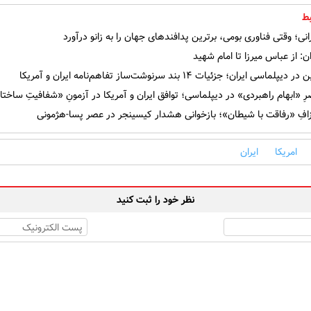
ط
رانی؛ وقتی فناوری بومی، برترین پدافندهای جهان را به زانو درآورد
ان: از عباس میرزا تا امام شهید
سی ایران؛ جزئیات ۱۴ بند سرنوشت‌ساز تفاهم‌نامه ایران و آمریکا
ِ «ابهام راهبردی» در دیپلماسی؛ توافق ایران و آمریکا در آزمونِ «شفافیتِ ساختا
افِ «رفاقت با شیطان»؛ بازخوانی هشدار کیسینجر در عصر پسا-هژمونی
امریکا
ایران
نظر خود را ثبت کنید