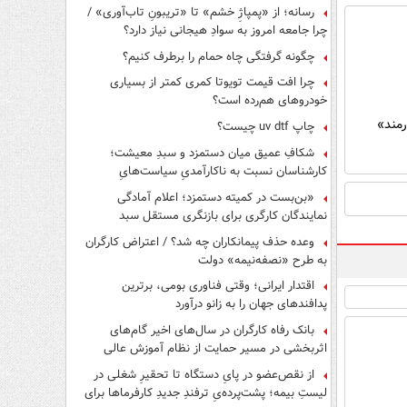
رسانه؛ از «پمپاژِ خشم» تا «تریبونِ تاب‌آوری» /
چرا جامعه امروز به سوادِ هیجانی نیاز دارد؟
چگونه گرفتگی چاه حمام را برطرف کنیم؟
چرا افت قیمت تویوتا کمری کمتر از بسیاری
خودروهای هم‌رده است؟
رمند»
چاپ uv dtf چیست؟
شکافِ عمیق میان دستمزد و سبدِ معیشت؛
کارشناسان نسبت به ناکارآمدیِ سیاست‌هایِ
حمایتی هشدار دادند
«بن‌بست در کمیته دستمزد؛ اعلام آمادگی
نمایندگان کارگری برای بازنگری مستقل سبد
معیشت»
وعده حذف پیمانکاران چه شد؟ / اعتراض کارگران
به طرح «نصفه‌نیمه» دولت
اقتدار ایرانی؛ وقتی فناوری بومی، برترین
پدافندهای جهان را به زانو درآورد
بانک رفاه کارگران در سال‌های اخیر گام‌های
اثربخشی در مسیر حمایت از نظام آموزش عالی
برداشته است
از نقص‌عضو در پایِ دستگاه تا تحقیرِ شغلی در
لیستِ بیمه؛ پشت‌پرده‌یِ ترفندِ جدیدِ کارفرماها برای