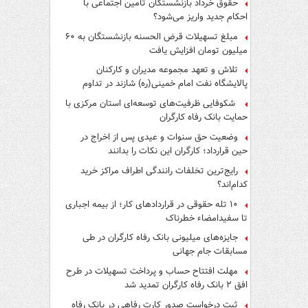
حقوق خرداد بازنشستگان تأمین اجتماعی با
احکام جدید واریز می‌شود؟
مبلغ تسهیلات قرض الحسنه بازنشستگان به ۶۰
میلیون تومان افزایش یافت
تلاش و تعهد مجموعه مدیران و کارکنان
پالایشگاه نفت امام خمینی(ره) شازند در تداوم
تولید در ایام جنگ رمضان، شایسته قدردانی است
شکوفایی ظرفیت‌های توسعه‌ای استان مرکزی با
حمایت بانک رفاه کارگران
وضعیت حق سنوات و عیدی پس از اخراج در
حین قرارداد؛ کارگران این نکات را بدانند
رایج‌ترین تخلفات رانندگی اطراف مراکز خرید
کدام‌اند؟
۱۰ تله حقوقی در قراردادهای کار؛ از بیمه اجباری
تا سفیدامضاء خطرناک
جایزه‌های میلیونی بانک رفاه کارگران در طی
مسابقات جام جهانی
مهلت افتتاح حساب و پرداخت تسهیلات در طرح
افق ۲ بانک رفاه کارگران تمدید شد
ثبت درخواست صدور کارت رفاهی در بانک رفاه