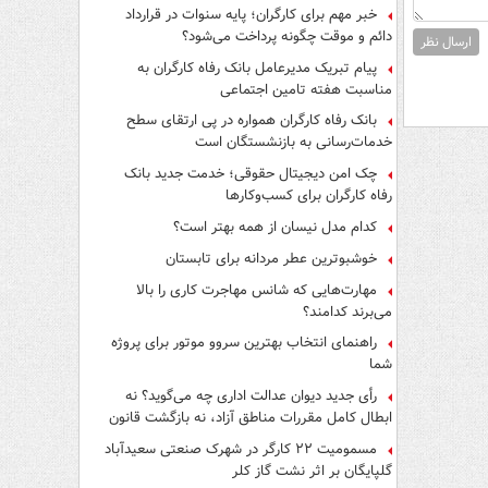
فرار از قانون چیست؟
خبر مهم برای کارگران؛ پایه سنوات در قرارداد
دائم و موقت چگونه پرداخت می‌شود؟
ارسال نظر
پیام تبریک مدیرعامل بانک رفاه کارگران به
مناسبت هفته تامین اجتماعی
بانک رفاه کارگران همواره در پی ارتقای سطح
خدمات‌رسانی به بازنشستگان است
چک امن دیجیتال حقوقی؛ خدمت جدید بانک
رفاه کارگران برای کسب‌وکارها
کدام مدل نیسان از همه بهتر است؟
خوشبوترین عطر مردانه برای تابستان
مهارت‌هایی که شانس مهاجرت کاری را بالا
می‌برند کدامند؟
راهنمای انتخاب بهترین سروو موتور برای پروژه
شما
رأی جدید دیوان عدالت اداری چه می‌گوید؟ نه
ابطال کامل مقررات مناطق آزاد، نه بازگشت قانون
کار
مسمومیت ۲۲ کارگر در شهرک صنعتی سعیدآباد
گلپایگان بر اثر نشت گاز کلر