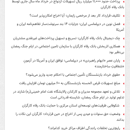
پرداخت حدود ۱۱,۰۰۰ میلیارد ریال تسهیلات ازدواج در خرداد ماه سال جاری توسط
بانک رفاه کارگران
تکلیف قرارداد کار بعد از مرخصی زایمان؛ آیا اخراج امکان‌پذیر است؟
فصل نوین در دیپلماسی ایران؛ جزئیات ۱۴ بند سرنوشت‌ساز تفاهم‌نامه ایران و
آمریکا
چک دیجیتال بانک رفاه کارگران؛ تسریع و تسهیل پرداخت‌های غیرنقدی مشتریان
همکاری اثربخش بانک رفاه کارگران با سازمان تامین اجتماعی در ایام جنگ رمضان
بی‌نظیر بود
پایان عصرِ «ابهام راهبردی» در دیپلماسی؛ توافق ایران و آمریکا در آزمونِ
«شفافیتِ ساختارمند»
حقوق خرداد بازنشستگان تأمین اجتماعی با احکام جدید واریز می‌شود؟
مبلغ تسهیلات قرض الحسنه بازنشستگان به ۶۰ میلیون تومان افزایش یافت
تلاش و تعهد مجموعه مدیران و کارکنان پالایشگاه نفت امام خمینی(ره) شازند در
تداوم تولید در ایام جنگ رمضان، شایسته قدردانی است
شکوفایی ظرفیت‌های توسعه‌ای استان مرکزی با حمایت بانک رفاه کارگران
وضعیت حق سنوات و عیدی پس از اخراج در حین قرارداد؛ کارگران این نکات را
بدانند
رایج‌ترین تخلفات رانندگی اطراف مراکز خرید کدام‌اند؟