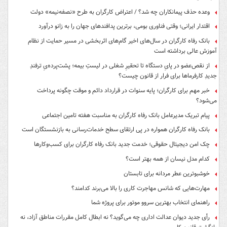
وعده حذف پیمانکاران چه شد؟ / اعتراض کارگران به طرح «نصفه‌نیمه» دولت
اقتدار ایرانی؛ وقتی فناوری بومی، برترین پدافندهای جهان را به زانو درآورد
بانک رفاه کارگران در سال‌های اخیر گام‌های اثربخشی در مسیر حمایت از نظام
آموزش عالی برداشته است
از نقص‌عضو در پایِ دستگاه تا تحقیرِ شغلی در لیستِ بیمه؛ پشت‌پرده‌یِ ترفندِ
جدیدِ کارفرماها برای فرار از قانون چیست؟
خبر مهم برای کارگران؛ پایه سنوات در قرارداد دائم و موقت چگونه پرداخت
می‌شود؟
پیام تبریک مدیرعامل بانک رفاه کارگران به مناسبت هفته تامین اجتماعی
بانک رفاه کارگران همواره در پی ارتقای سطح خدمات‌رسانی به بازنشستگان است
چک امن دیجیتال حقوقی؛ خدمت جدید بانک رفاه کارگران برای کسب‌وکارها
کدام مدل نیسان از همه بهتر است؟
خوشبوترین عطر مردانه برای تابستان
مهارت‌هایی که شانس مهاجرت کاری را بالا می‌برند کدامند؟
راهنمای انتخاب بهترین سروو موتور برای پروژه شما
رأی جدید دیوان عدالت اداری چه می‌گوید؟ نه ابطال کامل مقررات مناطق آزاد، نه