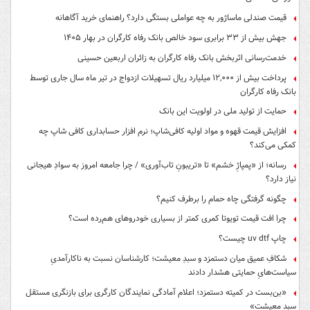
قیمت صندلی ماساژور به چه عواملی بستگی دارد؟ راهنمای خرید آگاهانه
جهش بیش از ۳۳ برابری سود خالص بانک رفاه کارگران در بهار ۱۴۰۵
خدمت‌رسانی اثربخش بانک رفاه کارگران به زائران اربعین حسینی
پرداخت بیش از ۱۲,۰۰۰ میلیارد ریال تسهیلات ازدواج در تیر ماه سال جاری توسط
بانک رفاه کارگران
حمایت از تولید ملی در اولویت این بانک
افزایش قیمت قهوه و مواد اولیه کافی‌شاپ؛ نرم افزار حسابداری کافی شاپ چه
کمکی می‌کند؟
رسانه؛ از «پمپاژِ خشم» تا «تریبونِ تاب‌آوری» / چرا جامعه امروز به سوادِ هیجانی
نیاز دارد؟
چگونه گرفتگی چاه حمام را برطرف کنیم؟
چرا افت قیمت تویوتا کمری کمتر از بسیاری خودروهای هم‌رده است؟
چاپ uv dtf چیست؟
شکافِ عمیق میان دستمزد و سبدِ معیشت؛ کارشناسان نسبت به ناکارآمدیِ
سیاست‌هایِ حمایتی هشدار دادند
«بن‌بست در کمیته دستمزد؛ اعلام آمادگی نمایندگان کارگری برای بازنگری مستقل
سبد معیشت»