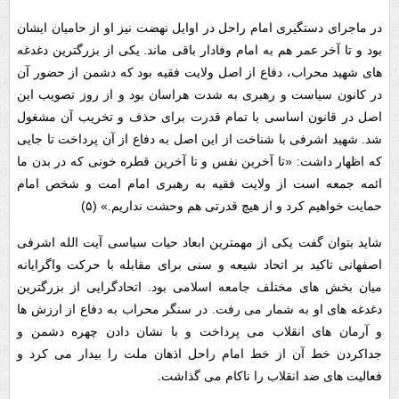
در ماجرای دستگیری امام راحل در اوایل نهضت نیز او از حامیان ایشان
بود و تا آخر عمر هم به امام وفادار باقی ماند. یکی از بزرگترین دغدغه
های شهید محراب، دفاع از اصل ولایت فقیه بود که دشمن از حضور آن
در کانون سیاست و رهبری به شدت هراسان بود و از روز تصویب این
اصل در قانون اساسی با تمام قدرت برای حذف و تخریب آن مشغول
شد. شهید اشرفی با شناخت از این اصل به دفاع از آن پرداخت تا جایی
که اظهار داشت: «تا آخرین نفس و تا آخرین قطره خونی که در بدن ما
ائمه جمعه است از ولایت فقیه به رهبری امام امت و شخص امام
حمایت خواهیم کرد و از هیچ قدرتی هم وحشت نداریم.» (۵)
شاید بتوان گفت یکی از مهمترین ابعاد حیات سیاسی آیت الله اشرفی
اصفهانی تاکید بر اتحاد شیعه و سنی برای مقابله با حرکت واگرایانه
میان بخش های مختلف جامعه اسلامی بود. اتحادگرایی از بزرگترین
دغدغه های او به شمار می رفت. در سنگر محراب به دفاع از ارزش ها
و آرمان های انقلاب می پرداخت و با نشان دادن چهره دشمن و
جداکردن خط آن از خط امام راحل اذهان ملت را بیدار می کرد و
فعالیت های ضد انقلاب را ناکام می گذاشت.