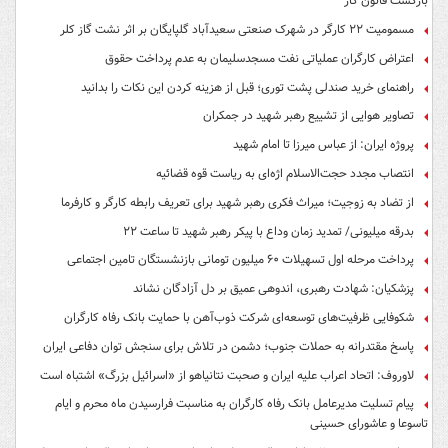
بازگشت قانون کار
مسمومیت ۲۲ کارگر در شهرک صنعتی سعیدآباد گلپایگان بر اثر نشت گاز کلر
اعتراض کارگران عملیاتی نفت مسجدسلیمان به عدم پرداخت حقوق
راهنمای خرید صندلی پشت توری؛ قبل از هزینه کردن این نکات را بدانید
تصاویر هوایی از تشییع رهبر شهید در جمکران
پروژه ایران: از عباس میرزا تا امام شهید
انتصاب مجدد حجت‌الاسلام اژه‌ای به ریاست قوه‌ قضائیه
از تضاد به زوجیت؛ میراث فکری رهبر شهید برای تعریف رابطه کارگر و کارفرما
بدرقه میلیونی/ تمدید زمان وداع با پیکر رهبر شهید تا ساعت ۲۲
پرداخت مرحله اول تسهیلات ۶۰ میلیون تومانی بازنشستگان تامین اجتماعی
پزشکیان: شهادت رهبری، اندوهی عمیق بر دل آزادگان نشاند
شکوفایی ظرفیت‌های توسعه‌ای شرکت ذوب‌آهن با حمایت‌ بانک رفاه کارگران
پاسخ مقتدرانه به حملات جنوب؛ دشمن در تلاش برای سنجش توان دفاعی ایران
لاوروف: اتحاد اعراب علیه ایران و صحبت نتانیاهو از «اسرائیل بزرگ» اشتباه است
پیام تسلیت مدیرعامل بانک رفاه کارگران به مناسبت فرارسیدن ماه محرم و ایام
تاسوعا و عاشورای حسینی