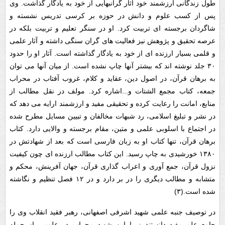
طول زندگانی ارزشمند خود آثار گرانبهایی از خود به یادگار گذاشت. وی
پس از کسب علوم و دانش در حوزه بر کرسی تدریس نشسته و
شاگردان برجسته ای تربیت کرد. او در سنگر تعلیم و تربیت بلکه در
عرصه تحقیق و پژوهش نیز فعالیت های گران سنگی داشته و آثار علمی
و قلمی بسیار ارزنده ای از خود به یادگار گذاشته است. آثار او را حدود
۳۰ جلد نوشته اند که بیشتر آنها چاپ نشده است. از میان آنها می توان
به برهان قرآن، در اصول دین، عقاید و کلام، غروب آفتاب در محراب
جمعه، کتاب مجمع الشتات و...اشاره کرد. مولف در نقل مطالب از
منابع، امانت را رعایت کرده و تحقیقی مفید و ارزشمند ارایه می دهد که
در نشر و تبلیغ اسلامی، رد شبهات مخالفان و تبیین مسایل مطرح شده
در اجتماع با اسلوبی علمی و متین، مقام برجسته و والایی دارد. کتاب
برهان قرآن، تنها کتاب او به زبان فارسی است که بعد از شهادتش در
۱۳۸۰ خورشیدی به چاپ رسید. این کتاب مطالب ارزنده ای چون کیفیت
نزول قرآن، جمع آوری و اعراب گذاری قرآن، جهان آفرینش، محکم و
متشابه و مطالب دیگری را در بر دارد و در ۱۲ فصل تنظیم و نگاشته
شده است.(۳)
در توصیف جنبه علمی شهید اشرفی اصفهانی، رهبر فقید انقلاب وی را
جامع علم مفید دانستند زیرا این شهید محراب در علومی از جمله