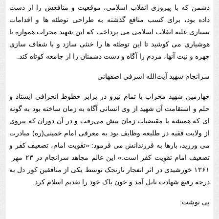
دشمن که با پیروزی انقلاب اسلامی، موقعیت و منافعش را از دست
داده بود، برای کسب منافع گذشته به طراحی توطئه ها و اقدامات
بسیاری علیه انقلاب اسلامی می پرداخت که این شهید محراب همواره با
هوشیاری می کوشید تا این توطئه ها را خنثی سازد و با شفاف سازی
چهره و نیت آنها، مردم را آگاه و دست دشمنان را از جامعه کوتاه کند.
سرانجام شهید آیت‌الله اشرفی اصفهانی
چهارمین شهید محراب با تمام نیرو در برابر خطوط انحرافی ایستاد و
حلم و استقامت آن شهید از وی انسانی آگاه به زمان ساخته بود به گونه
ای که همیشه با مقتضیات زمان پیش می‌رفت و در آن دوران که پیروی
از ولایت فقیه در طلیعه وظایف بود به معرفی امام خمینی(ره) مبادرت
می ورزید، بارها به فرزندانش می فرمود: «تقویت امام، تضعیف کفر و
تضعیف امام تقویت کفر است.»‌ این عالم مجاهد سرانجام در ۲۳ مهر
۱۳۶۱ خورشیدی در اثر انفجار نارنجک توسط یکی از منافقین کور دل به
درجه رفیع شهادت نایل آمد و خون پاک خود را تقدیم اسلام کرد.
پی نوشت: