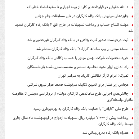
۱۰ تله حقوقی در قراردادهای کار؛ از بیمه اجباری تا سفیدامضاء خطرناک
جایزه‌های میلیونی بانک رفاه کارگران در طی مسابقات جام جهانی
مهلت افتتاح حساب و پرداخت تسهیلات در طرح افق ۲ بانک رفاه کارگران تمدید
شد
ثبت درخواست صدور کارت رفاهی در بانک رفاه کارگران غیرحضوری شد
نسخه مبتنی بر وب سامانه "فرارفاه" بانک رفاه کارگران منتشر شد
خرید محصولات شرکت بهمن موتور با حساب وکالتی بانک رفاه کارگران
راه اندازی ابزار نحوه محاسبه مستمری متناسب‌سازی شده بازنشستگان
تمیزک: اعزام کارگر نظافتی کاربلد به سراسر تهران
مجلس زیر فشار برای تعیین تکلیف سرنوشت صدها هزار نیروی شرکتی
چالش‌های اجرایی طرح ساماندهی کارکنان دولت؛ از بروکراسی مجلس تا مقاومت
مافیای واسطه‌گری
طرح ملی "کارافن" با حمایت بانک رفاه کارگران به بهره‌برداری رسید
پرداخت بیش از ۷,۰۰۰ میلیارد ریال تسهیلات ازدواج در اردیبهشت ماه سال جاری
توسط بانک رفاه کارگران
همراه بانک رفاه به‌روزرسانی شد