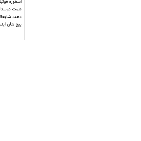
اتحاد دوستا
اند تا بلکه ق
اسطوره فوتبا
همت دوستان 
دهد، شایعاتی
پیج های اینس
منبع: ورزش۳
اشتراک گذاری 
مطالب مرتب