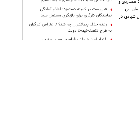
م جمع شده
کارشناسان نسبت به ناکارآمدیِ سیاست‌هایِ
حمایتی هشدار دادند
«بن‌بست در کمیته دستمزد؛ اعلام آمادگی
نمایندگان کارگری برای بازنگری مستقل سبد
معیشت»
وعده حذف پیمانکاران چه شد؟ / اعتراض کارگران
: همدردی و
به طرح «نصفه‌نیمه» دولت
مان می
اقتدار ایرانی؛ وقتی فناوری بومی، برترین
ی شیادی در
پدافندهای جهان را به زانو درآورد
بانک رفاه کارگران در سال‌های اخیر گام‌های
اثربخشی در مسیر حمایت از نظام آموزش عالی
برداشته است
از نقص‌عضو در پایِ دستگاه تا تحقیرِ شغلی در
لیستِ بیمه؛ پشت‌پرده‌یِ ترفندِ جدیدِ کارفرماها برای
فرار از قانون چیست؟
خبر مهم برای کارگران؛ پایه سنوات در قرارداد
دائم و موقت چگونه پرداخت می‌شود؟
پیام تبریک مدیرعامل بانک رفاه کارگران به
مناسبت هفته تامین اجتماعی
بانک رفاه کارگران همواره در پی ارتقای سطح
خدمات‌رسانی به بازنشستگان است
چک امن دیجیتال حقوقی؛ خدمت جدید بانک