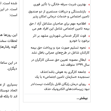
چالش‌ها و راهکارها
بهترین شربت سرفه خانگی با تأثیر فوری
بازنشستگی و دریافت مستمری از دو صندوق
تامین اجتماعی و خدمات درمانی امکان پذیر
کارگر آنلاین
است ؟
شده است. ای
اطلاعیه مهم برای صاحبان مشاغل آزاد / حق
است. در این 
بیمه تامین اجتماعی شامل این افراد هم می
شود
است:
فوت کارگر خدماتی شهرداری مشهد بر اثر
برخورد با خودرو
نحوه تسلیم صورت مزد و پرداخت حق بیمه
کارکنان شاغل در طرح‌های عمرانی باطل نشد
این روزها هم
ابطال مصوبه تعیین حق مسکن کارگران در
لحظات سخت و
سال ۱۳۹۹ متوقف شد
گونه رفتارهای نمایشی(Show Off) و شعارگونه 
جامعه کارگری به هوش باشد/حذف
نسنجیده «سازمان تامین اجتماعی» با یک
تفاهم نامه!
در این ساعات
رویای درمان رایگان قابل بازگشت نیست/در
دیگران.
نبود زیرساخت‌های الکترونیک حذف
دفترچه‌های بیمه اشتباه مضاعف است
بیشتر...
بسیاری از عز