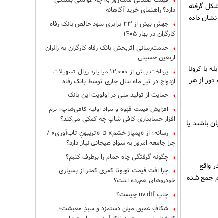
قیمت صندلی ماساژور به چه عواملی بستگی
دارد؟ راهنمای خرید آگاهانه
جهش بیش از ۳۳ برابری سود خالص بانک رفاه
مارستان
کارگران در بهار ۱۴۰۵
شکل گرفته
خدمت‌رسانی اثربخش بانک رفاه کارگران به زائران
نشان داده
اربعین حسینی
پرداخت بیش از ۱۲,۰۰۰ میلیارد ریال تسهیلات
ازدواج در تیر ماه سال جاری توسط بانک رفاه
کارگران
حمایت از تولید ملی در اولویت این بانک
ه با کرونا
افزایش قیمت قهوه و مواد اولیه کافی‌شاپ؛ نرم
دور از هر
افزار حسابداری کافی شاپ چه کمکی می‌کند؟
رسانه؛ از «پمپاژِ خشم» تا «تریبونِ تاب‌آوری» /
چرا جامعه امروز به سوادِ هیجانی نیاز دارد؟
چگونه گرفتگی چاه حمام را برطرف کنیم؟
ن باشند یا
چرا افت قیمت تویوتا کمری کمتر از بسیاری
خودروهای هم‌رده است؟
چاپ uv dtf چیست؟
ر واقع
شکافِ عمیق میان دستمزد و سبدِ معیشت؛