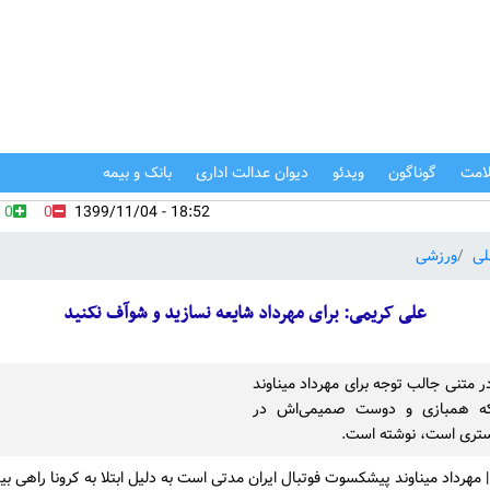
امت
گوناگون
ویدئو
دیوان عدالت اداری
بانک و بیمه
0
0
18:52 - 1399/11/04
لی
ورزشی
علی کریمی: برای مهرداد شایعه نسازید و شوآف نکنید
 متنی جالب توجه برای مهرداد میناوند
که همبازی و دوست صمیمی‌اش در
ستری است، نوشته است.