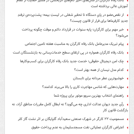
بانک رفاه کارگران در سال‌های اخیر گام‌های اثربخشی در مسیر حمایت از نظام
آموزش عالی برداشته است
از نقص‌عضو در پایِ دستگاه تا تحقیرِ شغلی در لیستِ بیمه؛ پشت‌پرده‌یِ ترفندِ
جدیدِ کارفرماها برای فرار از قانون چیست؟
خبر مهم برای کارگران؛ پایه سنوات در قرارداد دائم و موقت چگونه پرداخت
می‌شود؟
پیام تبریک مدیرعامل بانک رفاه کارگران به مناسبت هفته تامین اجتماعی
بانک رفاه کارگران همواره در پی ارتقای سطح خدمات‌رسانی به بازنشستگان است
چک امن دیجیتال حقوقی؛ خدمت جدید بانک رفاه کارگران برای کسب‌وکارها
کدام مدل نیسان از همه بهتر است؟
خوشبوترین عطر مردانه برای تابستان
مهارت‌هایی که شانس مهاجرت کاری را بالا می‌برند کدامند؟
راهنمای انتخاب بهترین سروو موتور برای پروژه شما
رأی جدید دیوان عدالت اداری چه می‌گوید؟ نه ابطال کامل مقررات مناطق آزاد، نه
بازگشت قانون کار
مسمومیت ۲۲ کارگر در شهرک صنعتی سعیدآباد گلپایگان بر اثر نشت گاز کلر
اعتراض کارگران عملیاتی نفت مسجدسلیمان به عدم پرداخت حقوق