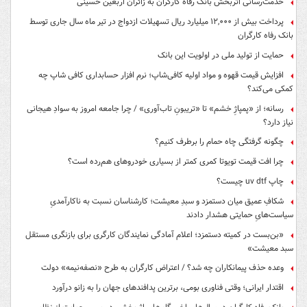
خدمت‌رسانی اثربخش بانک رفاه کارگران به زائران اربعین حسینی
پرداخت بیش از ۱۲,۰۰۰ میلیارد ریال تسهیلات ازدواج در تیر ماه سال جاری توسط
بانک رفاه کارگران
حمایت از تولید ملی در اولویت این بانک
افزایش قیمت قهوه و مواد اولیه کافی‌شاپ؛ نرم افزار حسابداری کافی شاپ چه
کمکی می‌کند؟
رسانه؛ از «پمپاژِ خشم» تا «تریبونِ تاب‌آوری» / چرا جامعه امروز به سوادِ هیجانی
نیاز دارد؟
چگونه گرفتگی چاه حمام را برطرف کنیم؟
چرا افت قیمت تویوتا کمری کمتر از بسیاری خودروهای هم‌رده است؟
چاپ uv dtf چیست؟
شکافِ عمیق میان دستمزد و سبدِ معیشت؛ کارشناسان نسبت به ناکارآمدیِ
سیاست‌هایِ حمایتی هشدار دادند
«بن‌بست در کمیته دستمزد؛ اعلام آمادگی نمایندگان کارگری برای بازنگری مستقل
سبد معیشت»
وعده حذف پیمانکاران چه شد؟ / اعتراض کارگران به طرح «نصفه‌نیمه» دولت
اقتدار ایرانی؛ وقتی فناوری بومی، برترین پدافندهای جهان را به زانو درآورد