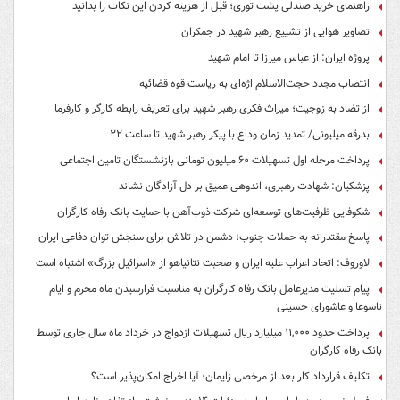
راهنمای خرید صندلی پشت توری؛ قبل از هزینه کردن این نکات را بدانید
تصاویر هوایی از تشییع رهبر شهید در جمکران
پروژه ایران: از عباس میرزا تا امام شهید
انتصاب مجدد حجت‌الاسلام اژه‌ای به ریاست قوه‌ قضائیه
از تضاد به زوجیت؛ میراث فکری رهبر شهید برای تعریف رابطه کارگر و کارفرما
بدرقه میلیونی/ تمدید زمان وداع با پیکر رهبر شهید تا ساعت ۲۲
پرداخت مرحله اول تسهیلات ۶۰ میلیون تومانی بازنشستگان تامین اجتماعی
پزشکیان: شهادت رهبری، اندوهی عمیق بر دل آزادگان نشاند
شکوفایی ظرفیت‌های توسعه‌ای شرکت ذوب‌آهن با حمایت‌ بانک رفاه کارگران
پاسخ مقتدرانه به حملات جنوب؛ دشمن در تلاش برای سنجش توان دفاعی ایران
لاوروف: اتحاد اعراب علیه ایران و صحبت نتانیاهو از «اسرائیل بزرگ» اشتباه است
پیام تسلیت مدیرعامل بانک رفاه کارگران به مناسبت فرارسیدن ماه محرم و ایام
تاسوعا و عاشورای حسینی
پرداخت حدود ۱۱,۰۰۰ میلیارد ریال تسهیلات ازدواج در خرداد ماه سال جاری توسط
بانک رفاه کارگران
تکلیف قرارداد کار بعد از مرخصی زایمان؛ آیا اخراج امکان‌پذیر است؟