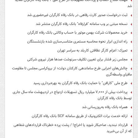
شد
ثبت درخواست صدور کارت رفاهی در بانک رفاه کارگران غیرحضوری شد
نسخه مبتنی بر وب سامانه "فرارفاه" بانک رفاه کارگران منتشر شد
خرید محصولات شرکت بهمن موتور با حساب وکالتی بانک رفاه کارگران
راه اندازی ابزار نحوه محاسبه مستمری متناسب‌سازی شده بازنشستگان
تمیزک: اعزام کارگر نظافتی کاربلد به سراسر تهران
مجلس زیر فشار برای تعیین تکلیف سرنوشت صدها هزار نیروی شرکتی
چالش‌های اجرایی طرح ساماندهی کارکنان دولت؛ از بروکراسی مجلس تا مقاومت
مافیای واسطه‌گری
طرح ملی "کارافن" با حمایت بانک رفاه کارگران به بهره‌برداری رسید
پرداخت بیش از ۷,۰۰۰ میلیارد ریال تسهیلات ازدواج در اردیبهشت ماه سال جاری
توسط بانک رفاه کارگران
همراه بانک رفاه به‌روزرسانی شد
ارائه خدمت برات الکترونیک از طریق سامانه SCF بانک رفاه کارگران
قرارداد نبندید، صاحبکار شوید یا اخراج! / پشت پرده خطرناک قراردادهای شفاهی
که از آن بی‌خبرید