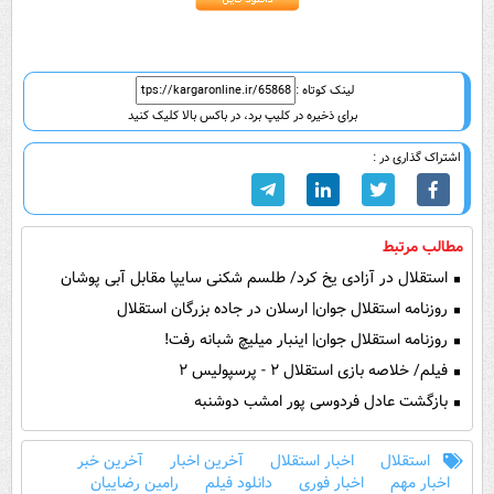
of
1
minute,
12
seconds
لینک کوتاه :
برای ذخیره در کلیپ برد، در باکس بالا کلیک کنید
اشتراک گذاری در :
مطالب مرتبط
استقلال در آزادی یخ کرد/ طلسم شکنی سایپا مقابل آبی پوشان
روزنامه استقلال جوان| ارسلان در جاده بزرگان استقلال
روزنامه استقلال جوان| اینبار میلیچ شبانه رفت!
فیلم/ خلاصه بازی استقلال ۲ - پرسپولیس ۲
بازگشت عادل فردوسی پور امشب دوشنبه
استقلال
اخبار استقلال
آخرین اخبار
آخرین خبر
اخبار مهم
اخبار فوری
دانلود فیلم
رامین رضاییان