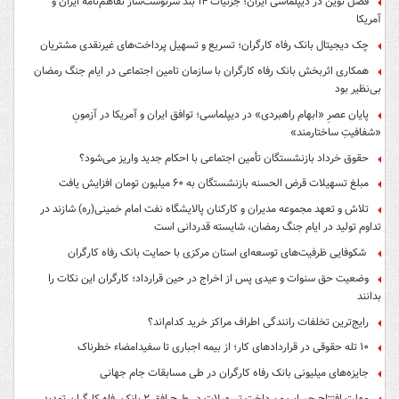
فصل نوین در دیپلماسی ایران؛ جزئیات ۱۴ بند سرنوشت‌ساز تفاهم‌نامه ایران و
آمریکا
چک دیجیتال بانک رفاه کارگران؛ تسریع و تسهیل پرداخت‌های غیرنقدی مشتریان
همکاری اثربخش بانک رفاه کارگران با سازمان تامین اجتماعی در ایام جنگ رمضان
بی‌نظیر بود
پایان عصرِ «ابهام راهبردی» در دیپلماسی؛ توافق ایران و آمریکا در آزمونِ
«شفافیتِ ساختارمند»
حقوق خرداد بازنشستگان تأمین اجتماعی با احکام جدید واریز می‌شود؟
مبلغ تسهیلات قرض الحسنه بازنشستگان به ۶۰ میلیون تومان افزایش یافت
تلاش و تعهد مجموعه مدیران و کارکنان پالایشگاه نفت امام خمینی(ره) شازند در
تداوم تولید در ایام جنگ رمضان، شایسته قدردانی است
شکوفایی ظرفیت‌های توسعه‌ای استان مرکزی با حمایت بانک رفاه کارگران
وضعیت حق سنوات و عیدی پس از اخراج در حین قرارداد؛ کارگران این نکات را
بدانند
رایج‌ترین تخلفات رانندگی اطراف مراکز خرید کدام‌اند؟
۱۰ تله حقوقی در قراردادهای کار؛ از بیمه اجباری تا سفیدامضاء خطرناک
جایزه‌های میلیونی بانک رفاه کارگران در طی مسابقات جام جهانی
مهلت افتتاح حساب و پرداخت تسهیلات در طرح افق ۲ بانک رفاه کارگران تمدید