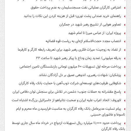
اعتراض کارگران عملیاتی نفت مسجدسلیمان به عدم پرداخت حقوق
راهنمای خرید صندلی پشت توری؛ قبل از هزینه کردن این نکات را بدانید
تصاویر هوایی از تشییع رهبر شهید در جمکران
پروژه ایران: از عباس میرزا تا امام شهید
انتصاب مجدد حجت‌الاسلام اژه‌ای به ریاست قوه‌ قضائیه
از تضاد به زوجیت؛ میراث فکری رهبر شهید برای تعریف رابطه کارگر و کارفرما
بدرقه میلیونی/ تمدید زمان وداع با پیکر رهبر شهید تا ساعت ۲۲
پرداخت مرحله اول تسهیلات ۶۰ میلیون تومانی بازنشستگان تامین اجتماعی
پزشکیان: شهادت رهبری، اندوهی عمیق بر دل آزادگان نشاند
شکوفایی ظرفیت‌های توسعه‌ای شرکت ذوب‌آهن با حمایت‌ بانک رفاه کارگران
پاسخ مقتدرانه به حملات جنوب؛ دشمن در تلاش برای سنجش توان دفاعی ایران
لاوروف: اتحاد اعراب علیه ایران و صحبت نتانیاهو از «اسرائیل بزرگ» اشتباه است
پیام تسلیت مدیرعامل بانک رفاه کارگران به مناسبت فرارسیدن ماه محرم و ایام
تاسوعا و عاشورای حسینی
پرداخت حدود ۱۱,۰۰۰ میلیارد ریال تسهیلات ازدواج در خرداد ماه سال جاری توسط
بانک رفاه کارگران