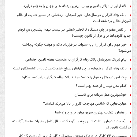
اقتدار ایرانی؛ وقتی فناوری بومی، برترین پدافندهای جهان را به زانو درآورد
بانک رفاه کارگران در سال‌های اخیر گام‌های اثربخشی در مسیر حمایت از نظام
آموزش عالی برداشته است
از نقص‌عضو در پایِ دستگاه تا تحقیرِ شغلی در لیستِ بیمه؛ پشت‌پرده‌یِ ترفندِ
جدیدِ کارفرماها برای فرار از قانون چیست؟
خبر مهم برای کارگران؛ پایه سنوات در قرارداد دائم و موقت چگونه پرداخت
می‌شود؟
پیام تبریک مدیرعامل بانک رفاه کارگران به مناسبت هفته تامین اجتماعی
بانک رفاه کارگران همواره در پی ارتقای سطح خدمات‌رسانی به بازنشستگان است
چک امن دیجیتال حقوقی؛ خدمت جدید بانک رفاه کارگران برای کسب‌وکارها
کدام مدل نیسان از همه بهتر است؟
خوشبوترین عطر مردانه برای تابستان
مهارت‌هایی که شانس مهاجرت کاری را بالا می‌برند کدامند؟
راهنمای انتخاب بهترین سروو موتور برای پروژه شما
رأی جدید دیوان عدالت اداری چه می‌گوید؟ نه ابطال کامل مقررات مناطق آزاد، نه
بازگشت قانون کار
مسمومیت ۲۲ کارگر در شهرک صنعتی سعیدآباد گلپایگان بر اثر نشت گاز کلر