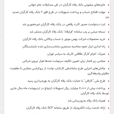
جایزه‌های میلیونی بانک رفاه کارگران در طی مسابقات جام جهانی
مهلت افتتاح حساب و پرداخت تسهیلات در طرح افق ۲ بانک رفاه کارگران تمدید
شد
ثبت درخواست صدور کارت رفاهی در بانک رفاه کارگران غیرحضوری شد
نسخه مبتنی بر وب سامانه "فرارفاه" بانک رفاه کارگران منتشر شد
خرید محصولات شرکت بهمن موتور با حساب وکالتی بانک رفاه کارگران
راه اندازی ابزار نحوه محاسبه مستمری متناسب‌سازی شده بازنشستگان
تمیزک: اعزام کارگر نظافتی کاربلد به سراسر تهران
مجلس زیر فشار برای تعیین تکلیف سرنوشت صدها هزار نیروی شرکتی
چالش‌های اجرایی طرح ساماندهی کارکنان دولت؛ از بروکراسی مجلس تا مقاومت
مافیای واسطه‌گری
طرح ملی "کارافن" با حمایت بانک رفاه کارگران به بهره‌برداری رسید
پرداخت بیش از ۷,۰۰۰ میلیارد ریال تسهیلات ازدواج در اردیبهشت ماه سال جاری
توسط بانک رفاه کارگران
همراه بانک رفاه به‌روزرسانی شد
ارائه خدمت برات الکترونیک از طریق سامانه SCF بانک رفاه کارگران