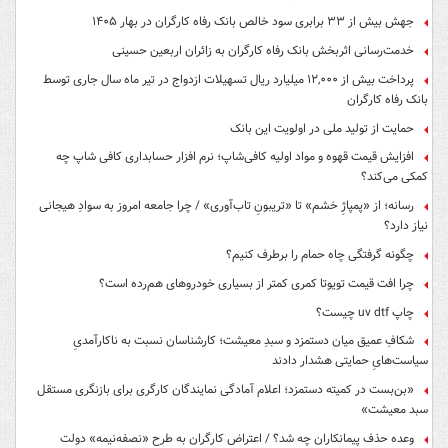
جهش بیش از ۳۳ برابری سود خالص بانک رفاه کارگران در بهار ۱۴۰۵
خدمت‌رسانی اثربخش بانک رفاه کارگران به زائران اربعین حسینی
پرداخت بیش از ۱۲,۰۰۰ میلیارد ریال تسهیلات ازدواج در تیر ماه سال جاری توسط
بانک رفاه کارگران
حمایت از تولید ملی در اولویت این بانک
افزایش قیمت قهوه و مواد اولیه کافی‌شاپ؛ نرم افزار حسابداری کافی شاپ چه
کمکی می‌کند؟
رسانه؛ از «پمپاژِ خشم» تا «تریبونِ تاب‌آوری» / چرا جامعه امروز به سوادِ هیجانی
نیاز دارد؟
چگونه گرفتگی چاه حمام را برطرف کنیم؟
چرا افت قیمت تویوتا کمری کمتر از بسیاری خودروهای هم‌رده است؟
چاپ uv dtf چیست؟
شکافِ عمیق میان دستمزد و سبدِ معیشت؛ کارشناسان نسبت به ناکارآمدیِ
سیاست‌هایِ حمایتی هشدار دادند
«بن‌بست در کمیته دستمزد؛ اعلام آمادگی نمایندگان کارگری برای بازنگری مستقل
سبد معیشت»
وعده حذف پیمانکاران چه شد؟ / اعتراض کارگران به طرح «نصفه‌نیمه» دولت