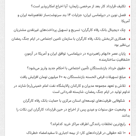
تکلیف قرارداد کار بعد از مرخصی زایمان؛ آیا اخراج امکان‌پذیر است؟
فصل نوین در دیپلماسی ایران؛ جزئیات ۱۴ بند سرنوشت‌ساز تفاهم‌نامه ایران و
آمریکا
چک دیجیتال بانک رفاه کارگران؛ تسریع و تسهیل پرداخت‌های غیرنقدی مشتریان
همکاری اثربخش بانک رفاه کارگران با سازمان تامین اجتماعی در ایام جنگ رمضان
بی‌نظیر بود
پایان عصرِ «ابهام راهبردی» در دیپلماسی؛ توافق ایران و آمریکا در آزمونِ
«شفافیتِ ساختارمند»
حقوق خرداد بازنشستگان تأمین اجتماعی با احکام جدید واریز می‌شود؟
مبلغ تسهیلات قرض الحسنه بازنشستگان به ۶۰ میلیون تومان افزایش یافت
تلاش و تعهد مجموعه مدیران و کارکنان پالایشگاه نفت امام خمینی(ره) شازند در
تداوم تولید در ایام جنگ رمضان، شایسته قدردانی است
شکوفایی ظرفیت‌های توسعه‌ای استان مرکزی با حمایت بانک رفاه کارگران
وضعیت حق سنوات و عیدی پس از اخراج در حین قرارداد؛ کارگران این نکات را
بدانند
رایج‌ترین تخلفات رانندگی اطراف مراکز خرید کدام‌اند؟
۱۰ تله حقوقی در قراردادهای کار؛ از بیمه اجباری تا سفیدامضاء خطرناک