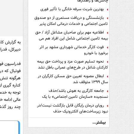
چالش‌ها و راهکارها
بهترین شربت سرفه خانگی با تأثیر فوری
بازنشستگی و دریافت مستمری از دو صندوق
تامین اجتماعی و خدمات درمانی امکان پذیر
است ؟
اطلاعیه مهم برای صاحبان مشاغل آزاد / حق
بیمه تامین اجتماعی شامل این افراد هم می
به گزارش کار
شود
فوت کارگر خدماتی شهرداری مشهد بر اثر
دبیرکل، فدرا
برخورد با خودرو
نحوه تسلیم صورت مزد و پرداخت حق بیمه
فدراسیون فوت
کارکنان شاغل در طرح‌های عمرانی باطل نشد
فوتبال که در
ابطال مصوبه تعیین حق مسکن کارگران در
هرگونه تنش ز
سال ۱۳۹۹ متوقف شد
کناره‌ گیری 
جامعه کارگری به هوش باشد/حذف
توجه به خدما
نسنجیده «سازمان تامین اجتماعی» با یک
عالی ادامه خ
تفاهم نامه!
رویای درمان رایگان قابل بازگشت نیست/در
چند روز گذشت
نبود زیرساخت‌های الکترونیک حذف
دفترچه‌های بیمه اشتباه مضاعف است
بیشتر...