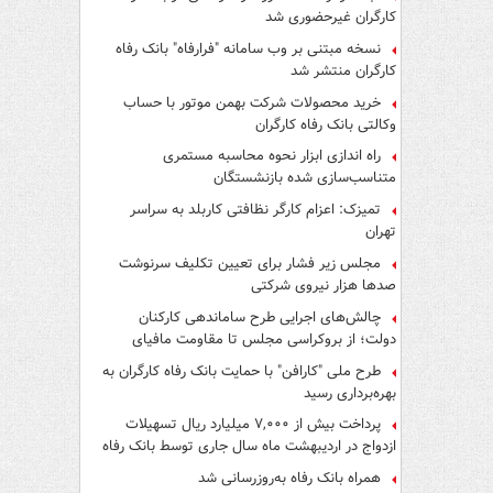
کارگران غیرحضوری شد
نسخه مبتنی بر وب سامانه "فرارفاه" بانک رفاه
کارگران منتشر شد
خرید محصولات شرکت بهمن موتور با حساب
وکالتی بانک رفاه کارگران
راه اندازی ابزار نحوه محاسبه مستمری
متناسب‌سازی شده بازنشستگان
تمیزک: اعزام کارگر نظافتی کاربلد به سراسر
تهران
مجلس زیر فشار برای تعیین تکلیف سرنوشت
صدها هزار نیروی شرکتی
چالش‌های اجرایی طرح ساماندهی کارکنان
دولت؛ از بروکراسی مجلس تا مقاومت مافیای
واسطه‌گری
طرح ملی "کارافن" با حمایت بانک رفاه کارگران به
بهره‌برداری رسید
پرداخت بیش از ۷,۰۰۰ میلیارد ریال تسهیلات
ازدواج در اردیبهشت ماه سال جاری توسط بانک رفاه
کارگران
همراه بانک رفاه به‌روزرسانی شد