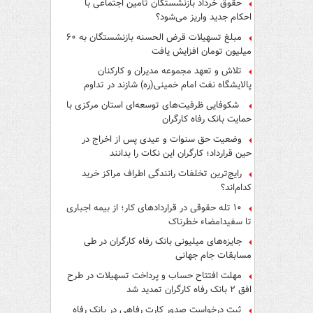
حقوق خرداد بازنشستگان تأمین اجتماعی با
احکام جدید واریز می‌شود؟
مبلغ تسهیلات قرض الحسنه بازنشستگان به ۶۰
میلیون تومان افزایش یافت
تلاش و تعهد مجموعه مدیران و کارکنان
پالایشگاه نفت امام خمینی(ره) شازند در تداوم
تولید در ایام جنگ رمضان، شایسته قدردانی است
شکوفایی ظرفیت‌های توسعه‌ای استان مرکزی با
حمایت بانک رفاه کارگران
وضعیت حق سنوات و عیدی پس از اخراج در
حین قرارداد؛ کارگران این نکات را بدانند
رایج‌ترین تخلفات رانندگی اطراف مراکز خرید
کدام‌اند؟
۱۰ تله حقوقی در قراردادهای کار؛ از بیمه اجباری
تا سفیدامضاء خطرناک
جایزه‌های میلیونی بانک رفاه کارگران در طی
مسابقات جام جهانی
مهلت افتتاح حساب و پرداخت تسهیلات در طرح
افق ۲ بانک رفاه کارگران تمدید شد
ثبت درخواست صدور کارت رفاهی در بانک رفاه