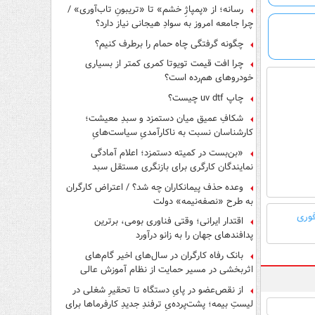
رسانه؛ از «پمپاژِ خشم» تا «تریبونِ تاب‌آوری» /
چرا جامعه امروز به سوادِ هیجانی نیاز دارد؟
چگونه گرفتگی چاه حمام را برطرف کنیم؟
چرا افت قیمت تویوتا کمری کمتر از بسیاری
خودروهای هم‌رده است؟
چاپ uv dtf چیست؟
شکافِ عمیق میان دستمزد و سبدِ معیشت؛
کارشناسان نسبت به ناکارآمدیِ سیاست‌هایِ
حمایتی هشدار دادند
«بن‌بست در کمیته دستمزد؛ اعلام آمادگی
نمایندگان کارگری برای بازنگری مستقل سبد
معیشت»
وعده حذف پیمانکاران چه شد؟ / اعتراض کارگران
به طرح «نصفه‌نیمه» دولت
فوری
اقتدار ایرانی؛ وقتی فناوری بومی، برترین
پدافندهای جهان را به زانو درآورد
بانک رفاه کارگران در سال‌های اخیر گام‌های
اثربخشی در مسیر حمایت از نظام آموزش عالی
برداشته است
از نقص‌عضو در پایِ دستگاه تا تحقیرِ شغلی در
لیستِ بیمه؛ پشت‌پرده‌یِ ترفندِ جدیدِ کارفرماها برای