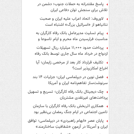
پاسخ مقتدرانه به حملات جنوب؛ دشمن در
تلاش برای سنجش توان دفاعی ایران
لاوروف: اتحاد اعراب علیه ایران و صحبت
نتانیاهو از «اسرائیل بزرگ» اشتباه است
پیام تسلیت مدیرعامل بانک رفاه کارگران به
مناسبت فرارسیدن ماه محرم و ایام تاسوعا و
عاشورای حسینی
پرداخت حدود ۱۱,۰۰۰ میلیارد ریال تسهیلات
ازدواج در خرداد ماه سال جاری توسط بانک رفاه
کارگران
تکلیف قرارداد کار بعد از مرخصی زایمان؛ آیا
اخراج امکان‌پذیر است؟
فصل نوین در دیپلماسی ایران؛ جزئیات ۱۴ بند
سرنوشت‌ساز تفاهم‌نامه ایران و آمریکا
چک دیجیتال بانک رفاه کارگران؛ تسریع و تسهیل
پرداخت‌های غیرنقدی مشتریان
همکاری اثربخش بانک رفاه کارگران با سازمان
تامین اجتماعی در ایام جنگ رمضان بی‌نظیر بود
پایان عصرِ «ابهام راهبردی» در دیپلماسی؛ توافق
ایران و آمریکا در آزمونِ «شفافیتِ ساختارمند»