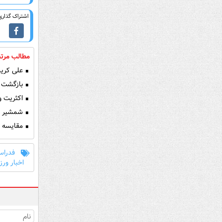
اشتراک گذاری 
مطالب مرتب
علی کریم
بازگشت ع
اکثریت وز
شمشیر سام
مقایسه ایران ۲۰۱۹ با سالی که
فدراس
اخبار ور