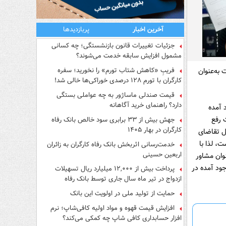
آخرین اخبار
پربازدیدها
جزئیات تغییرات قانون بازنشستگی؛ چه کسانی
مشمول افزایش سابقه خدمت می‌شوند؟
فریبِ «کاهش شتاب تورم» را نخورید؛ سفره
به‌عنوان
کارگران با تورم ۱۲۸ درصدی خوراکی‌ها خالی شد!
قیمت صندلی ماساژور به چه عواملی بستگی
دارد؟ راهنمای خرید آگاهانه
 آمده
 رفع
جهش بیش از ۳۳ برابری سود خالص بانک رفاه
کارگران در بهار ۱۴۰۵
بل تقاضای
، لذا با
خدمت‌رسانی اثربخش بانک رفاه کارگران به زائران
اربعین حسینی
وان مشاور
جود آمده در
پرداخت بیش از ۱۲,۰۰۰ میلیارد ریال تسهیلات
ازدواج در تیر ماه سال جاری توسط بانک رفاه
کارگران
حمایت از تولید ملی در اولویت این بانک
افزایش قیمت قهوه و مواد اولیه کافی‌شاپ؛ نرم
افزار حسابداری کافی شاپ چه کمکی می‌کند؟