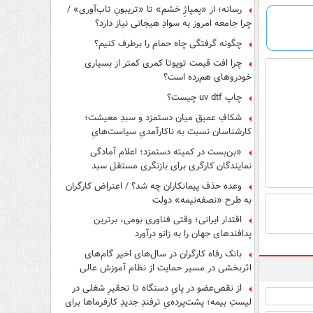
رسانه؛ از «پمپاژِ خشم» تا «تریبونِ تاب‌آوری» /
چرا جامعه امروز به سوادِ هیجانی نیاز دارد؟
چگونه گرفتگی چاه حمام را برطرف کنیم؟
چرا افت قیمت تویوتا کمری کمتر از بسیاری
خودروهای هم‌رده است؟
چاپ uv dtf چیست؟
شکافِ عمیق میان دستمزد و سبدِ معیشت؛
کارشناسان نسبت به ناکارآمدیِ سیاست‌هایِ
حمایتی هشدار دادند
«بن‌بست در کمیته دستمزد؛ اعلام آمادگی
نمایندگان کارگری برای بازنگری مستقل سبد
معیشت»
وعده حذف پیمانکاران چه شد؟ / اعتراض کارگران
به طرح «نصفه‌نیمه» دولت
اقتدار ایرانی؛ وقتی فناوری بومی، برترین
پدافندهای جهان را به زانو درآورد
بانک رفاه کارگران در سال‌های اخیر گام‌های
اثربخشی در مسیر حمایت از نظام آموزش عالی
برداشته است
از نقص‌عضو در پایِ دستگاه تا تحقیرِ شغلی در
لیستِ بیمه؛ پشت‌پرده‌یِ ترفندِ جدیدِ کارفرماها برای