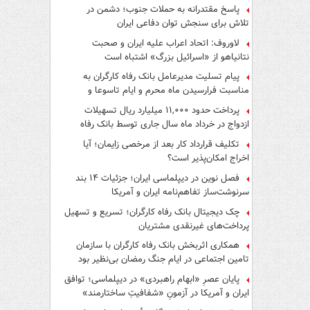
پاسخ مقتدرانه به حملات جنوب؛ دشمن در
تلاش برای سنجش توان دفاعی ایران
لاوروف: اتحاد اعراب علیه ایران و صحبت
نتانیاهو از «اسرائیل بزرگ» اشتباه است
پیام تسلیت مدیرعامل بانک رفاه کارگران به
مناسبت فرارسیدن ماه محرم و ایام تاسوعا و
عاشورای حسینی
پرداخت حدود ۱۱,۰۰۰ میلیارد ریال تسهیلات
ازدواج در خرداد ماه سال جاری توسط بانک رفاه
کارگران
تکلیف قرارداد کار بعد از مرخصی زایمان؛ آیا
اخراج امکان‌پذیر است؟
فصل نوین در دیپلماسی ایران؛ جزئیات ۱۴ بند
سرنوشت‌ساز تفاهم‌نامه ایران و آمریکا
چک دیجیتال بانک رفاه کارگران؛ تسریع و تسهیل
پرداخت‌های غیرنقدی مشتریان
همکاری اثربخش بانک رفاه کارگران با سازمان
تامین اجتماعی در ایام جنگ رمضان بی‌نظیر بود
پایان عصرِ «ابهام راهبردی» در دیپلماسی؛ توافق
ایران و آمریکا در آزمونِ «شفافیتِ ساختارمند»