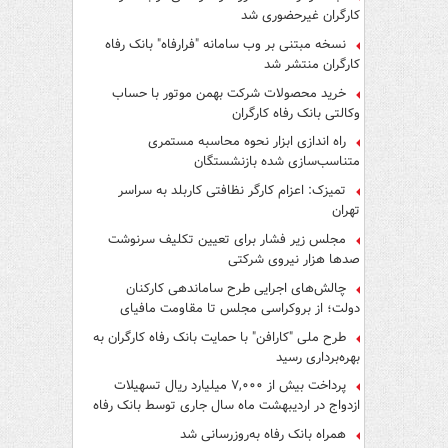
کارگران غیرحضوری شد
نسخه مبتنی بر وب سامانه "فرارفاه" بانک رفاه
کارگران منتشر شد
خرید محصولات شرکت بهمن موتور با حساب
وکالتی بانک رفاه کارگران
راه اندازی ابزار نحوه محاسبه مستمری
متناسب‌سازی شده بازنشستگان
تمیزک: اعزام کارگر نظافتی کاربلد به سراسر
تهران
مجلس زیر فشار برای تعیین تکلیف سرنوشت
صدها هزار نیروی شرکتی
چالش‌های اجرایی طرح ساماندهی کارکنان
دولت؛ از بروکراسی مجلس تا مقاومت مافیای
واسطه‌گری
طرح ملی "کارافن" با حمایت بانک رفاه کارگران به
بهره‌برداری رسید
پرداخت بیش از ۷,۰۰۰ میلیارد ریال تسهیلات
ازدواج در اردیبهشت ماه سال جاری توسط بانک رفاه
کارگران
همراه بانک رفاه به‌روزرسانی شد