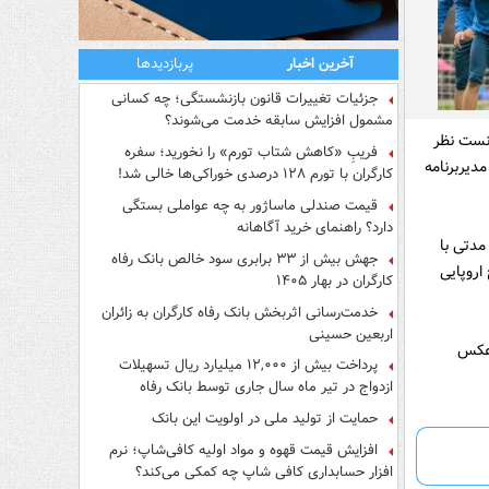
آخرین اخبار
پربازدیدها
جزئیات تغییرات قانون بازنشستگی؛ چه کسانی
مشمول افزایش سابقه خدمت می‌شوند؟
انست نظر
فریبِ «کاهش شتاب تورم» را نخورید؛ سفره
دیربرنامه
کارگران با تورم ۱۲۸ درصدی خوراکی‌ها خالی شد!
قیمت صندلی ماساژور به چه عواملی بستگی
دارد؟ راهنمای خرید آگاهانه
مدتی با
جهش بیش از ۳۳ برابری سود خالص بانک رفاه
اروپایی
کارگران در بهار ۱۴۰۵
خدمت‌رسانی اثربخش بانک رفاه کارگران به زائران
اربعین حسینی
 عکس
پرداخت بیش از ۱۲,۰۰۰ میلیارد ریال تسهیلات
ازدواج در تیر ماه سال جاری توسط بانک رفاه
کارگران
حمایت از تولید ملی در اولویت این بانک
افزایش قیمت قهوه و مواد اولیه کافی‌شاپ؛ نرم
افزار حسابداری کافی شاپ چه کمکی می‌کند؟