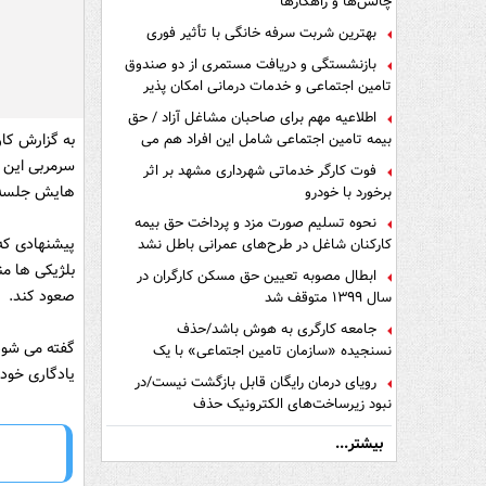
چالش‌ها و راهکارها
بهترین شربت سرفه خانگی با تأثیر فوری
بازنشستگی و دریافت مستمری از دو صندوق
تامین اجتماعی و خدمات درمانی امکان پذیر
است ؟
اطلاعیه مهم برای صاحبان مشاغل آزاد / حق
بیمه تامین اجتماعی شامل این افراد هم می
به گزارش کار
شود
سرمربی این ت
فوت کارگر خدماتی شهرداری مشهد بر اثر
هایش جلسه گذ
برخورد با خودرو
نحوه تسلیم صورت مزد و پرداخت حق بیمه
پیشنهادی که 
کارکنان شاغل در طرح‌های عمرانی باطل نشد
بلژیکی ها من
ابطال مصوبه تعیین حق مسکن کارگران در
صعود کند.
سال ۱۳۹۹ متوقف شد
جامعه کارگری به هوش باشد/حذف
گفته می شود 
نسنجیده «سازمان تامین اجتماعی» با یک
تفاهم نامه!
یادگاری خود ر
رویای درمان رایگان قابل بازگشت نیست/در
نبود زیرساخت‌های الکترونیک حذف
دفترچه‌های بیمه اشتباه مضاعف است
بیشتر...