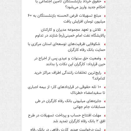
حقوق خرداد بازنشستگان تأمین اجتماعی با
احکام جدید واریز می‌شود؟
مبلغ تسهیلات قرض الحسنه بازنشستگان به ۶۰
میلیون تومان افزایش یافت
تلاش و تعهد مجموعه مدیران و کارکنان
پالایشگاه نفت امام خمینی(ره) شازند در تداوم
تولید در ایام جنگ رمضان، شایسته قدردانی است
شکوفایی ظرفیت‌های توسعه‌ای استان مرکزی با
حمایت بانک رفاه کارگران
وضعیت حق سنوات و عیدی پس از اخراج در
حین قرارداد؛ کارگران این نکات را بدانند
رایج‌ترین تخلفات رانندگی اطراف مراکز خرید
کدام‌اند؟
۱۰ تله حقوقی در قراردادهای کار؛ از بیمه اجباری
تا سفیدامضاء خطرناک
جایزه‌های میلیونی بانک رفاه کارگران در طی
مسابقات جام جهانی
مهلت افتتاح حساب و پرداخت تسهیلات در طرح
افق ۲ بانک رفاه کارگران تمدید شد
ثبت درخواست صدور کارت رفاهی در بانک رفاه