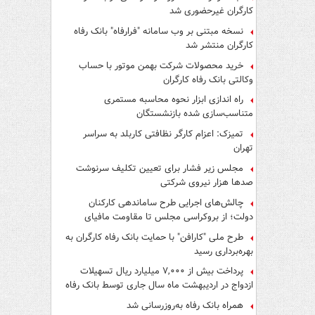
کارگران غیرحضوری شد
نسخه مبتنی بر وب سامانه "فرارفاه" بانک رفاه
کارگران منتشر شد
خرید محصولات شرکت بهمن موتور با حساب
وکالتی بانک رفاه کارگران
راه اندازی ابزار نحوه محاسبه مستمری
متناسب‌سازی شده بازنشستگان
تمیزک: اعزام کارگر نظافتی کاربلد به سراسر
تهران
مجلس زیر فشار برای تعیین تکلیف سرنوشت
صدها هزار نیروی شرکتی
چالش‌های اجرایی طرح ساماندهی کارکنان
دولت؛ از بروکراسی مجلس تا مقاومت مافیای
واسطه‌گری
طرح ملی "کارافن" با حمایت بانک رفاه کارگران به
بهره‌برداری رسید
پرداخت بیش از ۷,۰۰۰ میلیارد ریال تسهیلات
ازدواج در اردیبهشت ماه سال جاری توسط بانک رفاه
کارگران
همراه بانک رفاه به‌روزرسانی شد