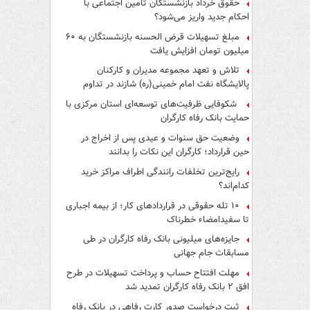
حقوق خرداد بازنشستگان تأمین اجتماعی با
احکام جدید واریز می‌شود؟
مبلغ تسهیلات قرض الحسنه بازنشستگان به ۶۰
میلیون تومان افزایش یافت
تلاش و تعهد مجموعه مدیران و کارکنان
پالایشگاه نفت امام خمینی(ره) شازند در تداوم
تولید در ایام جنگ رمضان، شایسته قدردانی است
شکوفایی ظرفیت‌های توسعه‌ای استان مرکزی با
حمایت بانک رفاه کارگران
وضعیت حق سنوات و عیدی پس از اخراج در
حین قرارداد؛ کارگران این نکات را بدانند
رایج‌ترین تخلفات رانندگی اطراف مراکز خرید
کدام‌اند؟
۱۰ تله حقوقی در قراردادهای کار؛ از بیمه اجباری
تا سفیدامضاء خطرناک
جایزه‌های میلیونی بانک رفاه کارگران در طی
مسابقات جام جهانی
مهلت افتتاح حساب و پرداخت تسهیلات در طرح
افق ۲ بانک رفاه کارگران تمدید شد
ثبت درخواست صدور کارت رفاهی در بانک رفاه