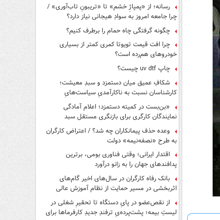
رسانه؛ از «پمپاژِ خشم» تا «تریبونِ تاب‌آوری» /
چرا جامعه امروز به سوادِ هیجانی نیاز دارد؟
چگونه گرفتگی چاه حمام را برطرف کنیم؟
چرا افت قیمت تویوتا کمری کمتر از بسیاری
خودروهای هم‌رده است؟
چاپ uv dtf چیست؟
شکافِ عمیق میان دستمزد و سبدِ معیشت؛
کارشناسان نسبت به ناکارآمدیِ سیاست‌هایِ
حمایتی هشدار دادند
«بن‌بست در کمیته دستمزد؛ اعلام آمادگی
نمایندگان کارگری برای بازنگری مستقل سبد
معیشت»
وعده حذف پیمانکاران چه شد؟ / اعتراض کارگران
به طرح «نصفه‌نیمه» دولت
اقتدار ایرانی؛ وقتی فناوری بومی، برترین
پدافندهای جهان را به زانو درآورد
بانک رفاه کارگران در سال‌های اخیر گام‌های
اثربخشی در مسیر حمایت از نظام آموزش عالی
برداشته است
از نقص‌عضو در پایِ دستگاه تا تحقیرِ شغلی در
لیستِ بیمه؛ پشت‌پرده‌یِ ترفندِ جدیدِ کارفرماها برای