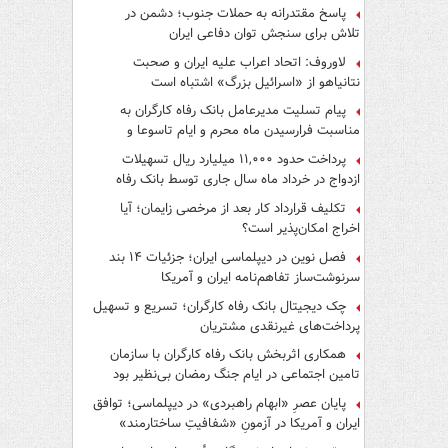
پاسخ مقتدرانه به حملات جنوب؛ دشمن در
تلاش برای سنجش توان دفاعی ایران
لاوروف: اتحاد اعراب علیه ایران و صحبت
نتانیاهو از «اسرائیل بزرگ» اشتباه است
پیام تسلیت مدیرعامل بانک رفاه کارگران به
مناسبت فرارسیدن ماه محرم و ایام تاسوعا و
عاشورای حسینی
پرداخت حدود ۱۱,۰۰۰ میلیارد ریال تسهیلات
ازدواج در خرداد ماه سال جاری توسط بانک رفاه
کارگران
تکلیف قرارداد کار بعد از مرخصی زایمان؛ آیا
اخراج امکان‌پذیر است؟
فصل نوین در دیپلماسی ایران؛ جزئیات ۱۴ بند
سرنوشت‌ساز تفاهم‌نامه ایران و آمریکا
چک دیجیتال بانک رفاه کارگران؛ تسریع و تسهیل
پرداخت‌های غیرنقدی مشتریان
همکاری اثربخش بانک رفاه کارگران با سازمان
تامین اجتماعی در ایام جنگ رمضان بی‌نظیر بود
پایان عصرِ «ابهام راهبردی» در دیپلماسی؛ توافق
ایران و آمریکا در آزمونِ «شفافیتِ ساختارمند»