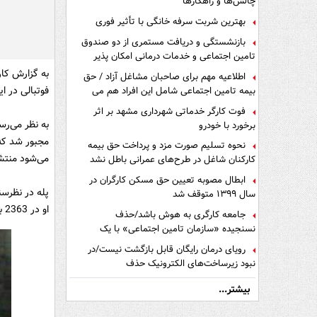
چالش‌ها و راهکارها
بهترین شربت سرفه خانگی با تأثیر فوری
بازنشستگی و دریافت مستمری از دو صندوق
تامین اجتماعی و خدمات درمانی امکان پذیر
است ؟
به‌ گزارش کا
اطلاعیه مهم برای صاحبان مشاغل آزاد / حق
فوتبالی در ا
بیمه تامین اجتماعی شامل این افراد هم می
شود
فوت کارگر خدماتی شهرداری مشهد بر اثر
به نظر می‌رس
برخورد با خودرو
مجبور شد که
نحوه تسلیم صورت مزد و پرداخت حق بیمه
می‌شود منتش
کارکنان شاغل در طرح‌های عمرانی باطل نشد
ابطال مصوبه تعیین حق مسکن کارگران در
سال ۱۳۹۹ متوقف شد
او در 2363 بازی که به میدان رفت 1281 گل به ثمر رساند.
جامعه کارگری به هوش باشد/حذف
نسنجیده «سازمان تامین اجتماعی» با یک
تفاهم نامه!
رویای درمان رایگان قابل بازگشت نیست/در
نبود زیرساخت‌های الکترونیک حذف
دفترچه‌های بیمه اشتباه مضاعف است
بیشتر...