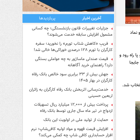
آخرین اخبار
پربازدیدها
جزئیات تغییرات قانون بازنشستگی؛ چه کسانی
 نماد
مشمول افزایش سابقه خدمت می‌شوند؟
فریبِ «کاهش شتاب تورم» را نخورید؛ سفره
کارگران با تورم ۱۲۸ درصدی خوراکی‌ها خالی شد!
 راه رود و
قیمت صندلی ماساژور به چه عواملی بستگی
جابجا
دارد؟ راهنمای خرید آگاهانه
جهش بیش از ۳۳ برابری سود خالص بانک رفاه
کارگران در بهار ۱۴۰۵
ست انتخاب شد.
خدمت‌رسانی اثربخش بانک رفاه کارگران به زائران
اربعین حسینی
پرداخت بیش از ۱۲,۰۰۰ میلیارد ریال تسهیلات
ازدواج در تیر ماه سال جاری توسط بانک رفاه
کارگران
حمایت از تولید ملی در اولویت این بانک
افزایش قیمت قهوه و مواد اولیه کافی‌شاپ؛ نرم
افزار حسابداری کافی شاپ چه کمکی می‌کند؟