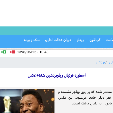
امت
گوناگون
ویدئو
دیوان عدالت اداری
بانک و بیمه
0
0
10:48 - 1396/06/25
لی
ورزشی
اسطوره فوتبال ویلچرنشین شد!+عکس
 منتشر شده که بر روی ویلچر نشسته و
نفر دیگر جابجا می‌شود. این عکس
ادی را به دنبال داشته است.