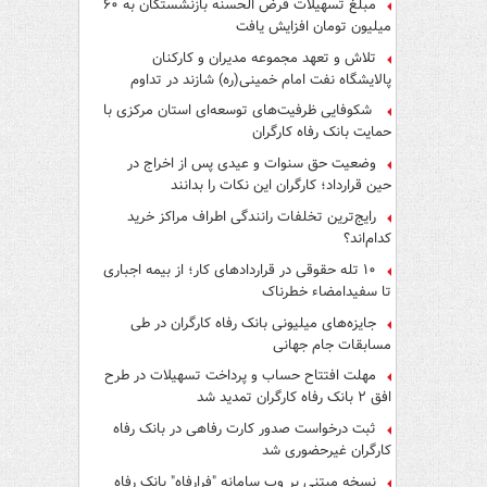
مبلغ تسهیلات قرض الحسنه بازنشستگان به ۶۰
میلیون تومان افزایش یافت
تلاش و تعهد مجموعه مدیران و کارکنان
پالایشگاه نفت امام خمینی(ره) شازند در تداوم
تولید در ایام جنگ رمضان، شایسته قدردانی است
شکوفایی ظرفیت‌های توسعه‌ای استان مرکزی با
حمایت بانک رفاه کارگران
وضعیت حق سنوات و عیدی پس از اخراج در
حین قرارداد؛ کارگران این نکات را بدانند
رایج‌ترین تخلفات رانندگی اطراف مراکز خرید
کدام‌اند؟
۱۰ تله حقوقی در قراردادهای کار؛ از بیمه اجباری
تا سفیدامضاء خطرناک
جایزه‌های میلیونی بانک رفاه کارگران در طی
مسابقات جام جهانی
مهلت افتتاح حساب و پرداخت تسهیلات در طرح
افق ۲ بانک رفاه کارگران تمدید شد
ثبت درخواست صدور کارت رفاهی در بانک رفاه
کارگران غیرحضوری شد
نسخه مبتنی بر وب سامانه "فرارفاه" بانک رفاه