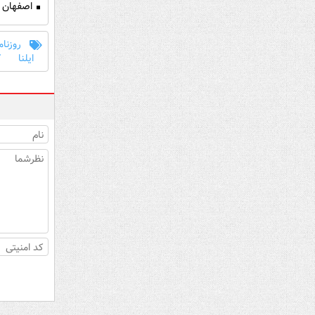
اصفهان ق
روزنام
ایلنا
ک