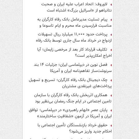
لاوروف: اتحاد اعراب علیه ایران و صحبت
نتانیاهو از «اسرائیل بزرگ» اشتباه است
پیام تسلیت مدیرعامل بانک رفاه کارگران به
مناسبت فرارسیدن ماه محرم و ایام تاسوعا و
عاشورای حسینی
پرداخت حدود ۱۱,۰۰۰ میلیارد ریال تسهیلات
ازدواج در خرداد ماه سال جاری توسط بانک رفاه
کارگران
تکلیف قرارداد کار بعد از مرخصی زایمان؛ آیا
اخراج امکان‌پذیر است؟
فصل نوین در دیپلماسی ایران؛ جزئیات ۱۴ بند
سرنوشت‌ساز تفاهم‌نامه ایران و آمریکا
چک دیجیتال بانک رفاه کارگران؛ تسریع و تسهیل
پرداخت‌های غیرنقدی مشتریان
همکاری اثربخش بانک رفاه کارگران با سازمان
تامین اجتماعی در ایام جنگ رمضان بی‌نظیر بود
پایان عصرِ «ابهام راهبردی» در دیپلماسی؛ توافق
ایران و آمریکا در آزمونِ «شفافیتِ ساختارمند»
حقوق خرداد بازنشستگان تأمین اجتماعی با
احکام جدید واریز می‌شود؟