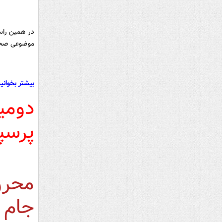
در همین راست
موضوعی صحت
بیشتر بخوانید
دومی
پرسپ
محرو
جام جها