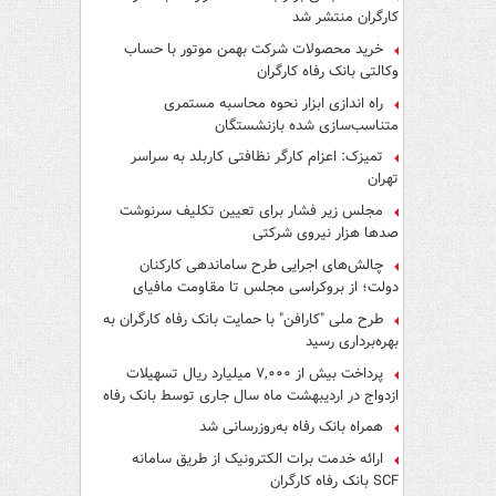
کارگران منتشر شد
خرید محصولات شرکت بهمن موتور با حساب
وکالتی بانک رفاه کارگران
راه اندازی ابزار نحوه محاسبه مستمری
متناسب‌سازی شده بازنشستگان
تمیزک: اعزام کارگر نظافتی کاربلد به سراسر
تهران
مجلس زیر فشار برای تعیین تکلیف سرنوشت
صدها هزار نیروی شرکتی
چالش‌های اجرایی طرح ساماندهی کارکنان
دولت؛ از بروکراسی مجلس تا مقاومت مافیای
واسطه‌گری
طرح ملی "کارافن" با حمایت بانک رفاه کارگران به
بهره‌برداری رسید
پرداخت بیش از ۷,۰۰۰ میلیارد ریال تسهیلات
ازدواج در اردیبهشت ماه سال جاری توسط بانک رفاه
کارگران
همراه بانک رفاه به‌روزرسانی شد
ارائه خدمت برات الکترونیک از طریق سامانه
SCF بانک رفاه کارگران