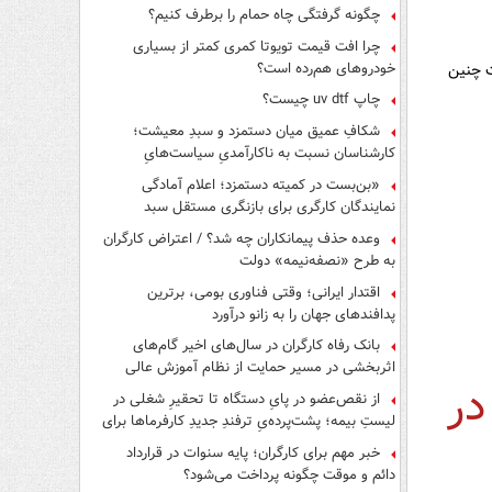
چگونه گرفتگی چاه حمام را برطرف کنیم؟
چرا افت قیمت تویوتا کمری کمتر از بسیاری
خودروهای هم‌رده است؟
ت چنین
چاپ uv dtf چیست؟
شکافِ عمیق میان دستمزد و سبدِ معیشت؛
کارشناسان نسبت به ناکارآمدیِ سیاست‌هایِ
حمایتی هشدار دادند
«بن‌بست در کمیته دستمزد؛ اعلام آمادگی
نمایندگان کارگری برای بازنگری مستقل سبد
معیشت»
وعده حذف پیمانکاران چه شد؟ / اعتراض کارگران
به طرح «نصفه‌نیمه» دولت
اقتدار ایرانی؛ وقتی فناوری بومی، برترین
پدافندهای جهان را به زانو درآورد
بانک رفاه کارگران در سال‌های اخیر گام‌های
اثربخشی در مسیر حمایت از نظام آموزش عالی
در
برداشته است
از نقص‌عضو در پایِ دستگاه تا تحقیرِ شغلی در
لیستِ بیمه؛ پشت‌پرده‌یِ ترفندِ جدیدِ کارفرماها برای
فرار از قانون چیست؟
خبر مهم برای کارگران؛ پایه سنوات در قرارداد
دائم و موقت چگونه پرداخت می‌شود؟