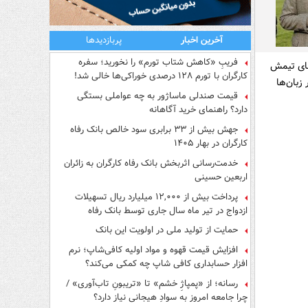
آخرین اخبار
پربازدیدها
فریبِ «کاهش شتاب تورم» را نخورید؛ سفره
های تیمش
کارگران با تورم ۱۲۸ درصدی خوراکی‌ها خالی شد!
زبان‌ها
قیمت صندلی ماساژور به چه عواملی بستگی
دارد؟ راهنمای خرید آگاهانه
جهش بیش از ۳۳ برابری سود خالص بانک رفاه
کارگران در بهار ۱۴۰۵
خدمت‌رسانی اثربخش بانک رفاه کارگران به زائران
اربعین حسینی
پرداخت بیش از ۱۲,۰۰۰ میلیارد ریال تسهیلات
ازدواج در تیر ماه سال جاری توسط بانک رفاه
کارگران
حمایت از تولید ملی در اولویت این بانک
افزایش قیمت قهوه و مواد اولیه کافی‌شاپ؛ نرم
افزار حسابداری کافی شاپ چه کمکی می‌کند؟
رسانه؛ از «پمپاژِ خشم» تا «تریبونِ تاب‌آوری» /
چرا جامعه امروز به سوادِ هیجانی نیاز دارد؟