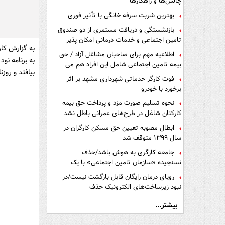
چالش‌ها و راهکارها
بهترین شربت سرفه خانگی با تأثیر فوری
بازنشستگی و دریافت مستمری از دو صندوق
تامین اجتماعی و خدمات درمانی امکان پذیر
به گزارش کار
است ؟
اطلاعیه مهم برای صاحبان مشاغل آزاد / حق
به برنامه نو
بیمه تامین اجتماعی شامل این افراد هم می
بیافتد و روز
شود
فوت کارگر خدماتی شهرداری مشهد بر اثر
برخورد با خودرو
نحوه تسلیم صورت مزد و پرداخت حق بیمه
کارکنان شاغل در طرح‌های عمرانی باطل نشد
ابطال مصوبه تعیین حق مسکن کارگران در
سال ۱۳۹۹ متوقف شد
جامعه کارگری به هوش باشد/حذف
نسنجیده «سازمان تامین اجتماعی» با یک
تفاهم نامه!
رویای درمان رایگان قابل بازگشت نیست/در
نبود زیرساخت‌های الکترونیک حذف
دفترچه‌های بیمه اشتباه مضاعف است
بیشتر...