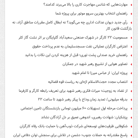
مهارت‌هایی که شانس مهاجرت کاری را بالا می‌برند کدامند؟
راهنمای انتخاب بهترین سروو موتور برای پروژه شما
رأی جدید دیوان عدالت اداری چه می‌گوید؟ نه ابطال کامل مقررات مناطق آزاد، نه
بازگشت قانون کار
مسمومیت ۲۲ کارگر در شهرک صنعتی سعیدآباد گلپایگان بر اثر نشت گاز کلر
اعتراض کارگران عملیاتی نفت مسجدسلیمان به عدم پرداخت حقوق
راهنمای خرید صندلی پشت توری؛ قبل از هزینه کردن این نکات را بدانید
تصاویر هوایی از تشییع رهبر شهید در جمکران
پروژه ایران: از عباس میرزا تا امام شهید
انتصاب مجدد حجت‌الاسلام اژه‌ای به ریاست قوه‌ قضائیه
از تضاد به زوجیت؛ میراث فکری رهبر شهید برای تعریف رابطه کارگر و کارفرما
بدرقه میلیونی/ تمدید زمان وداع با پیکر رهبر شهید تا ساعت ۲۲
پرداخت مرحله اول تسهیلات ۶۰ میلیون تومانی بازنشستگان تامین اجتماعی
پزشکیان: شهادت رهبری، اندوهی عمیق بر دل آزادگان نشاند
شکوفایی ظرفیت‌های توسعه‌ای شرکت ذوب‌آهن با حمایت‌ بانک رفاه کارگران
پاسخ مقتدرانه به حملات جنوب؛ دشمن در تلاش برای سنجش توان دفاعی ایران