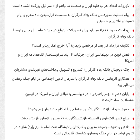
لاوروف: اتحاد اعراب علیه ایران و صحبت نتانیاهو از «اسرائیل بزرگ» اشتباه است
پیام تسلیت مدیرعامل بانک رفاه کارگران به مناسبت فرارسیدن ماه محرم و ایام
تاسوعا و عاشورای حسینی
پرداخت حدود ۱۱,۰۰۰ میلیارد ریال تسهیلات ازدواج در خرداد ماه سال جاری توسط
بانک رفاه کارگران
تکلیف قرارداد کار بعد از مرخصی زایمان؛ آیا اخراج امکان‌پذیر است؟
فصل نوین در دیپلماسی ایران؛ جزئیات ۱۴ بند سرنوشت‌ساز تفاهم‌نامه ایران و
آمریکا
چک دیجیتال بانک رفاه کارگران؛ تسریع و تسهیل پرداخت‌های غیرنقدی مشتریان
همکاری اثربخش بانک رفاه کارگران با سازمان تامین اجتماعی در ایام جنگ رمضان
بی‌نظیر بود
پایان عصرِ «ابهام راهبردی» در دیپلماسی؛ توافق ایران و آمریکا در آزمونِ
«شفافیتِ ساختارمند»
حقوق خرداد بازنشستگان تأمین اجتماعی با احکام جدید واریز می‌شود؟
مبلغ تسهیلات قرض الحسنه بازنشستگان به ۶۰ میلیون تومان افزایش یافت
تلاش و تعهد مجموعه مدیران و کارکنان پالایشگاه نفت امام خمینی(ره) شازند در
تداوم تولید در ایام جنگ رمضان، شایسته قدردانی است