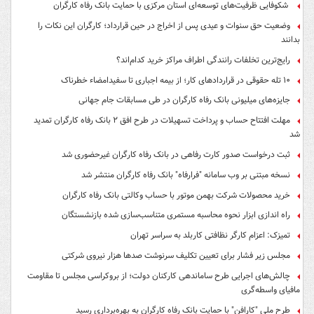
شکوفایی ظرفیت‌های توسعه‌ای استان مرکزی با حمایت بانک رفاه کارگران
وضعیت حق سنوات و عیدی پس از اخراج در حین قرارداد؛ کارگران این نکات را
بدانند
رایج‌ترین تخلفات رانندگی اطراف مراکز خرید کدام‌اند؟
۱۰ تله حقوقی در قراردادهای کار؛ از بیمه اجباری تا سفیدامضاء خطرناک
جایزه‌های میلیونی بانک رفاه کارگران در طی مسابقات جام جهانی
مهلت افتتاح حساب و پرداخت تسهیلات در طرح افق ۲ بانک رفاه کارگران تمدید
شد
ثبت درخواست صدور کارت رفاهی در بانک رفاه کارگران غیرحضوری شد
نسخه مبتنی بر وب سامانه "فرارفاه" بانک رفاه کارگران منتشر شد
خرید محصولات شرکت بهمن موتور با حساب وکالتی بانک رفاه کارگران
راه اندازی ابزار نحوه محاسبه مستمری متناسب‌سازی شده بازنشستگان
تمیزک: اعزام کارگر نظافتی کاربلد به سراسر تهران
مجلس زیر فشار برای تعیین تکلیف سرنوشت صدها هزار نیروی شرکتی
چالش‌های اجرایی طرح ساماندهی کارکنان دولت؛ از بروکراسی مجلس تا مقاومت
مافیای واسطه‌گری
طرح ملی "کارافن" با حمایت بانک رفاه کارگران به بهره‌برداری رسید