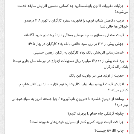
جزئیات تغییرات قانون بازنشستگی؛ چه کسانی مشمول افزایش سابقه خدمت
می‌شوند؟
فریبِ «کاهش شتاب تورم» را نخورید؛ سفره کارگران با تورم ۱۲۸ درصدی
خوراکی‌ها خالی شد!
قیمت صندلی ماساژور به چه عواملی بستگی دارد؟ راهنمای خرید آگاهانه
جهش بیش از ۳۳ برابری سود خالص بانک رفاه کارگران در بهار ۱۴۰۵
خدمت‌رسانی اثربخش بانک رفاه کارگران به زائران اربعین حسینی
پرداخت بیش از ۱۲,۰۰۰ میلیارد ریال تسهیلات ازدواج در تیر ماه سال جاری توسط
بانک رفاه کارگران
حمایت از تولید ملی در اولویت این بانک
افزایش قیمت قهوه و مواد اولیه کافی‌شاپ؛ نرم افزار حسابداری کافی شاپ چه
کمکی می‌کند؟
رسانه؛ از «پمپاژِ خشم» تا «تریبونِ تاب‌آوری» / چرا جامعه امروز به سوادِ هیجانی
نیاز دارد؟
چگونه گرفتگی چاه حمام را برطرف کنیم؟
چرا افت قیمت تویوتا کمری کمتر از بسیاری خودروهای هم‌رده است؟
چاپ uv dtf چیست؟