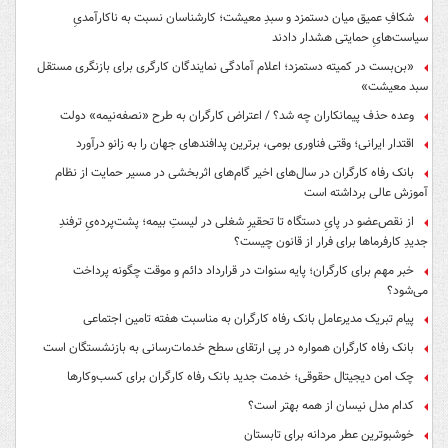
شکافِ عمیق میان دستمزد و سبدِ معیشت؛ کارشناسان نسبت به ناکارآمدیِ
سیاست‌هایِ حمایتی هشدار دادند
«بن‌بست در کمیته دستمزد؛ اعلام آمادگی نمایندگان کارگری برای بازنگری مستقل
سبد معیشت»
وعده حذف پیمانکاران چه شد؟ / اعتراض کارگران به طرح «نصفه‌نیمه» دولت
اقتدار ایرانی؛ وقتی فناوری بومی، برترین پدافندهای جهان را به زانو درآورد
بانک رفاه کارگران در سال‌های اخیر گام‌های اثربخشی در مسیر حمایت از نظام
آموزش عالی برداشته است
از نقص‌عضو در پایِ دستگاه تا تحقیرِ شغلی در لیستِ بیمه؛ پشت‌پرده‌یِ ترفندِ
جدیدِ کارفرماها برای فرار از قانون چیست؟
خبر مهم برای کارگران؛ پایه سنوات در قرارداد دائم و موقت چگونه پرداخت
می‌شود؟
پیام تبریک مدیرعامل بانک رفاه کارگران به مناسبت هفته تامین اجتماعی
بانک رفاه کارگران همواره در پی ارتقای سطح خدمات‌رسانی به بازنشستگان است
چک امن دیجیتال حقوقی؛ خدمت جدید بانک رفاه کارگران برای کسب‌وکارها
کدام مدل نیسان از همه بهتر است؟
خوشبوترین عطر مردانه برای تابستان