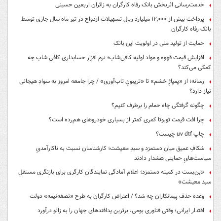
خدمت‌رسانی اثربخش بانک رفاه کارگران به زائران اربعین حسینی
پرداخت بیش از ۱۲,۰۰۰ میلیارد ریال تسهیلات ازدواج در تیر ماه سال جاری توسط
بانک رفاه کارگران
حمایت از تولید ملی در اولویت این بانک
افزایش قیمت قهوه و مواد اولیه کافی‌شاپ؛ نرم افزار حسابداری کافی شاپ چه
کمکی می‌کند؟
رسانه؛ از «پمپاژِ خشم» تا «تریبونِ تاب‌آوری» / چرا جامعه امروز به سوادِ هیجانی
نیاز دارد؟
چگونه گرفتگی چاه حمام را برطرف کنیم؟
چرا افت قیمت تویوتا کمری کمتر از بسیاری خودروهای هم‌رده است؟
چاپ uv dtf چیست؟
شکافِ عمیق میان دستمزد و سبدِ معیشت؛ کارشناسان نسبت به ناکارآمدیِ
سیاست‌هایِ حمایتی هشدار دادند
«بن‌بست در کمیته دستمزد؛ اعلام آمادگی نمایندگان کارگری برای بازنگری مستقل
سبد معیشت»
وعده حذف پیمانکاران چه شد؟ / اعتراض کارگران به طرح «نصفه‌نیمه» دولت
اقتدار ایرانی؛ وقتی فناوری بومی، برترین پدافندهای جهان را به زانو درآورد