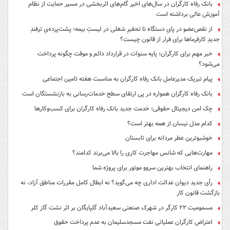
بانک رفاه کارگران در سال‌های اخیر گام‌های اثربخشی در مسیر حمایت از نظام
آموزش عالی برداشته است
از نقص‌عضو در پایِ دستگاه تا تحقیرِ شغلی در لیستِ بیمه؛ پشت‌پرده‌یِ ترفندِ
جدیدِ کارفرماها برای فرار از قانون چیست؟
خبر مهم برای کارگران؛ پایه سنوات در قرارداد دائم و موقت چگونه پرداخت
می‌شود؟
پیام تبریک مدیرعامل بانک رفاه کارگران به مناسبت هفته تامین اجتماعی
بانک رفاه کارگران همواره در پی ارتقای سطح خدمات‌رسانی به بازنشستگان است
چک امن دیجیتال حقوقی؛ خدمت جدید بانک رفاه کارگران برای کسب‌وکارها
کدام مدل نیسان از همه بهتر است؟
خوشبوترین عطر مردانه برای تابستان
مهارت‌هایی که شانس مهاجرت کاری را بالا می‌برند کدامند؟
راهنمای انتخاب بهترین سروو موتور برای پروژه شما
رأی جدید دیوان عدالت اداری چه می‌گوید؟ نه ابطال کامل مقررات مناطق آزاد، نه
بازگشت قانون کار
مسمومیت ۲۲ کارگر در شهرک صنعتی سعیدآباد گلپایگان بر اثر نشت گاز کلر
اعتراض کارگران عملیاتی نفت مسجدسلیمان به عدم پرداخت حقوق