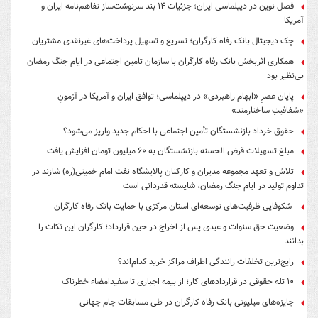
فصل نوین در دیپلماسی ایران؛ جزئیات ۱۴ بند سرنوشت‌ساز تفاهم‌نامه ایران و
آمریکا
چک دیجیتال بانک رفاه کارگران؛ تسریع و تسهیل پرداخت‌های غیرنقدی مشتریان
همکاری اثربخش بانک رفاه کارگران با سازمان تامین اجتماعی در ایام جنگ رمضان
بی‌نظیر بود
پایان عصرِ «ابهام راهبردی» در دیپلماسی؛ توافق ایران و آمریکا در آزمونِ
«شفافیتِ ساختارمند»
حقوق خرداد بازنشستگان تأمین اجتماعی با احکام جدید واریز می‌شود؟
مبلغ تسهیلات قرض الحسنه بازنشستگان به ۶۰ میلیون تومان افزایش یافت
تلاش و تعهد مجموعه مدیران و کارکنان پالایشگاه نفت امام خمینی(ره) شازند در
تداوم تولید در ایام جنگ رمضان، شایسته قدردانی است
شکوفایی ظرفیت‌های توسعه‌ای استان مرکزی با حمایت بانک رفاه کارگران
وضعیت حق سنوات و عیدی پس از اخراج در حین قرارداد؛ کارگران این نکات را
بدانند
رایج‌ترین تخلفات رانندگی اطراف مراکز خرید کدام‌اند؟
۱۰ تله حقوقی در قراردادهای کار؛ از بیمه اجباری تا سفیدامضاء خطرناک
جایزه‌های میلیونی بانک رفاه کارگران در طی مسابقات جام جهانی