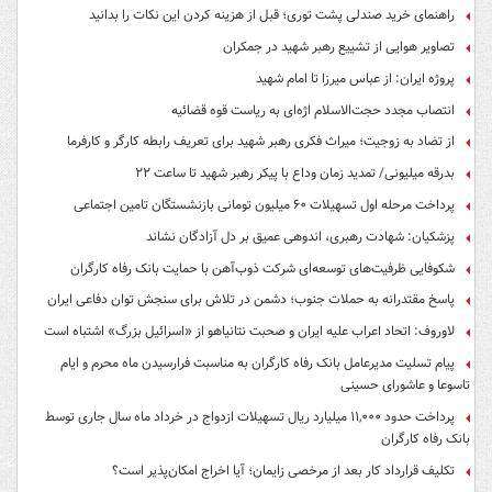
راهنمای خرید صندلی پشت توری؛ قبل از هزینه کردن این نکات را بدانید
تصاویر هوایی از تشییع رهبر شهید در جمکران
پروژه ایران: از عباس میرزا تا امام شهید
انتصاب مجدد حجت‌الاسلام اژه‌ای به ریاست قوه‌ قضائیه
از تضاد به زوجیت؛ میراث فکری رهبر شهید برای تعریف رابطه کارگر و کارفرما
بدرقه میلیونی/ تمدید زمان وداع با پیکر رهبر شهید تا ساعت ۲۲
پرداخت مرحله اول تسهیلات ۶۰ میلیون تومانی بازنشستگان تامین اجتماعی
پزشکیان: شهادت رهبری، اندوهی عمیق بر دل آزادگان نشاند
شکوفایی ظرفیت‌های توسعه‌ای شرکت ذوب‌آهن با حمایت‌ بانک رفاه کارگران
پاسخ مقتدرانه به حملات جنوب؛ دشمن در تلاش برای سنجش توان دفاعی ایران
لاوروف: اتحاد اعراب علیه ایران و صحبت نتانیاهو از «اسرائیل بزرگ» اشتباه است
پیام تسلیت مدیرعامل بانک رفاه کارگران به مناسبت فرارسیدن ماه محرم و ایام
تاسوعا و عاشورای حسینی
پرداخت حدود ۱۱,۰۰۰ میلیارد ریال تسهیلات ازدواج در خرداد ماه سال جاری توسط
بانک رفاه کارگران
تکلیف قرارداد کار بعد از مرخصی زایمان؛ آیا اخراج امکان‌پذیر است؟