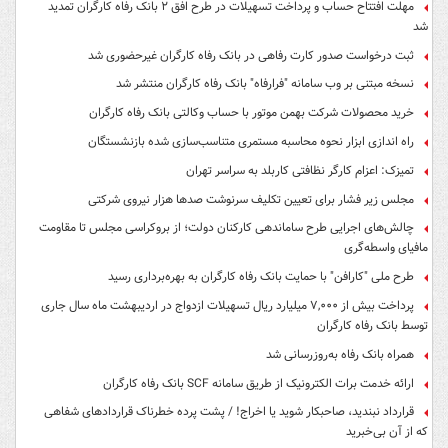
مهلت افتتاح حساب و پرداخت تسهیلات در طرح افق ۲ بانک رفاه کارگران تمدید
شد
ثبت درخواست صدور کارت رفاهی در بانک رفاه کارگران غیرحضوری شد
نسخه مبتنی بر وب سامانه "فرارفاه" بانک رفاه کارگران منتشر شد
خرید محصولات شرکت بهمن موتور با حساب وکالتی بانک رفاه کارگران
راه اندازی ابزار نحوه محاسبه مستمری متناسب‌سازی شده بازنشستگان
تمیزک: اعزام کارگر نظافتی کاربلد به سراسر تهران
مجلس زیر فشار برای تعیین تکلیف سرنوشت صدها هزار نیروی شرکتی
چالش‌های اجرایی طرح ساماندهی کارکنان دولت؛ از بروکراسی مجلس تا مقاومت
مافیای واسطه‌گری
طرح ملی "کارافن" با حمایت بانک رفاه کارگران به بهره‌برداری رسید
پرداخت بیش از ۷,۰۰۰ میلیارد ریال تسهیلات ازدواج در اردیبهشت ماه سال جاری
توسط بانک رفاه کارگران
همراه بانک رفاه به‌روزرسانی شد
ارائه خدمت برات الکترونیک از طریق سامانه SCF بانک رفاه کارگران
قرارداد نبندید، صاحبکار شوید یا اخراج! / پشت پرده خطرناک قراردادهای شفاهی
که از آن بی‌خبرید