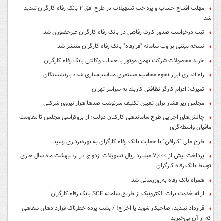
مهلت افتتاح حساب و پرداخت تسهیلات در طرح افق ۲ بانک رفاه کارگران تمدید
شد
ثبت درخواست صدور کارت رفاهی در بانک رفاه کارگران غیرحضوری شد
نسخه مبتنی بر وب سامانه "فرارفاه" بانک رفاه کارگران منتشر شد
خرید محصولات شرکت بهمن موتور با حساب وکالتی بانک رفاه کارگران
راه اندازی ابزار نحوه محاسبه مستمری متناسب‌سازی شده بازنشستگان
تمیزک: اعزام کارگر نظافتی کاربلد به سراسر تهران
مجلس زیر فشار برای تعیین تکلیف سرنوشت صدها هزار نیروی شرکتی
چالش‌های اجرایی طرح ساماندهی کارکنان دولت؛ از بروکراسی مجلس تا مقاومت
مافیای واسطه‌گری
طرح ملی "کارافن" با حمایت بانک رفاه کارگران به بهره‌برداری رسید
پرداخت بیش از ۷,۰۰۰ میلیارد ریال تسهیلات ازدواج در اردیبهشت ماه سال جاری
توسط بانک رفاه کارگران
همراه بانک رفاه به‌روزرسانی شد
ارائه خدمت برات الکترونیک از طریق سامانه SCF بانک رفاه کارگران
قرارداد نبندید، صاحبکار شوید یا اخراج! / پشت پرده خطرناک قراردادهای شفاهی
که از آن بی‌خبرید