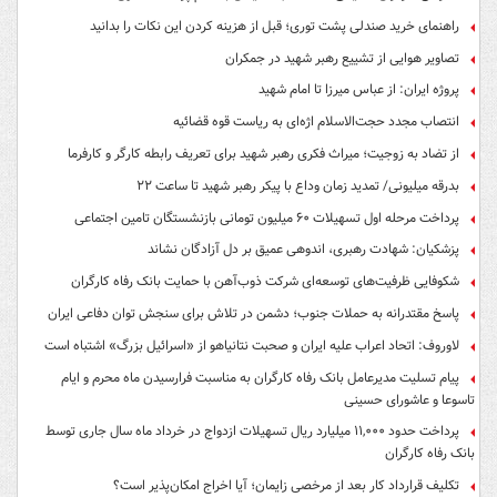
راهنمای خرید صندلی پشت توری؛ قبل از هزینه کردن این نکات را بدانید
تصاویر هوایی از تشییع رهبر شهید در جمکران
پروژه ایران: از عباس میرزا تا امام شهید
انتصاب مجدد حجت‌الاسلام اژه‌ای به ریاست قوه‌ قضائیه
از تضاد به زوجیت؛ میراث فکری رهبر شهید برای تعریف رابطه کارگر و کارفرما
بدرقه میلیونی/ تمدید زمان وداع با پیکر رهبر شهید تا ساعت ۲۲
پرداخت مرحله اول تسهیلات ۶۰ میلیون تومانی بازنشستگان تامین اجتماعی
پزشکیان: شهادت رهبری، اندوهی عمیق بر دل آزادگان نشاند
شکوفایی ظرفیت‌های توسعه‌ای شرکت ذوب‌آهن با حمایت‌ بانک رفاه کارگران
پاسخ مقتدرانه به حملات جنوب؛ دشمن در تلاش برای سنجش توان دفاعی ایران
لاوروف: اتحاد اعراب علیه ایران و صحبت نتانیاهو از «اسرائیل بزرگ» اشتباه است
پیام تسلیت مدیرعامل بانک رفاه کارگران به مناسبت فرارسیدن ماه محرم و ایام
تاسوعا و عاشورای حسینی
پرداخت حدود ۱۱,۰۰۰ میلیارد ریال تسهیلات ازدواج در خرداد ماه سال جاری توسط
بانک رفاه کارگران
تکلیف قرارداد کار بعد از مرخصی زایمان؛ آیا اخراج امکان‌پذیر است؟