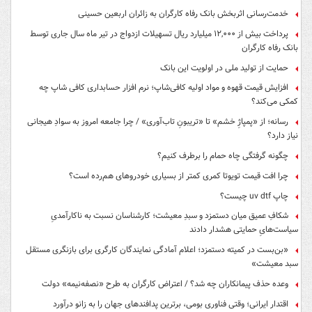
خدمت‌رسانی اثربخش بانک رفاه کارگران به زائران اربعین حسینی
پرداخت بیش از ۱۲,۰۰۰ میلیارد ریال تسهیلات ازدواج در تیر ماه سال جاری توسط
بانک رفاه کارگران
حمایت از تولید ملی در اولویت این بانک
افزایش قیمت قهوه و مواد اولیه کافی‌شاپ؛ نرم افزار حسابداری کافی شاپ چه
کمکی می‌کند؟
رسانه؛ از «پمپاژِ خشم» تا «تریبونِ تاب‌آوری» / چرا جامعه امروز به سوادِ هیجانی
نیاز دارد؟
چگونه گرفتگی چاه حمام را برطرف کنیم؟
چرا افت قیمت تویوتا کمری کمتر از بسیاری خودروهای هم‌رده است؟
چاپ uv dtf چیست؟
شکافِ عمیق میان دستمزد و سبدِ معیشت؛ کارشناسان نسبت به ناکارآمدیِ
سیاست‌هایِ حمایتی هشدار دادند
«بن‌بست در کمیته دستمزد؛ اعلام آمادگی نمایندگان کارگری برای بازنگری مستقل
سبد معیشت»
وعده حذف پیمانکاران چه شد؟ / اعتراض کارگران به طرح «نصفه‌نیمه» دولت
اقتدار ایرانی؛ وقتی فناوری بومی، برترین پدافندهای جهان را به زانو درآورد