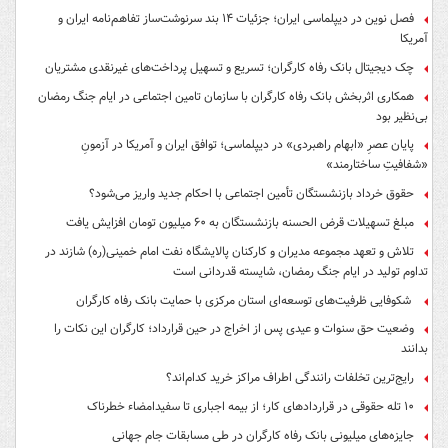
فصل نوین در دیپلماسی ایران؛ جزئیات ۱۴ بند سرنوشت‌ساز تفاهم‌نامه ایران و
آمریکا
چک دیجیتال بانک رفاه کارگران؛ تسریع و تسهیل پرداخت‌های غیرنقدی مشتریان
همکاری اثربخش بانک رفاه کارگران با سازمان تامین اجتماعی در ایام جنگ رمضان
بی‌نظیر بود
پایان عصرِ «ابهام راهبردی» در دیپلماسی؛ توافق ایران و آمریکا در آزمونِ
«شفافیتِ ساختارمند»
حقوق خرداد بازنشستگان تأمین اجتماعی با احکام جدید واریز می‌شود؟
مبلغ تسهیلات قرض الحسنه بازنشستگان به ۶۰ میلیون تومان افزایش یافت
تلاش و تعهد مجموعه مدیران و کارکنان پالایشگاه نفت امام خمینی(ره) شازند در
تداوم تولید در ایام جنگ رمضان، شایسته قدردانی است
شکوفایی ظرفیت‌های توسعه‌ای استان مرکزی با حمایت بانک رفاه کارگران
وضعیت حق سنوات و عیدی پس از اخراج در حین قرارداد؛ کارگران این نکات را
بدانند
رایج‌ترین تخلفات رانندگی اطراف مراکز خرید کدام‌اند؟
۱۰ تله حقوقی در قراردادهای کار؛ از بیمه اجباری تا سفیدامضاء خطرناک
جایزه‌های میلیونی بانک رفاه کارگران در طی مسابقات جام جهانی