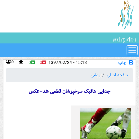
چاپ
15:13 - 1397/02/24
0
0
0
صفحه اصلی
ورزشی
جدایی هافبک سرخپوشان قطعی شد+عکس