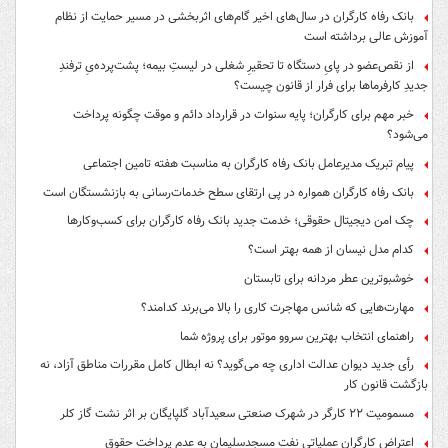
بانک رفاه کارگران در سال‌های اخیر گام‌های اثربخشی در مسیر حمایت از نظام
آموزش عالی برداشته است
از نقص‌عضو در پایِ دستگاه تا تحقیرِ شغلی در لیستِ بیمه؛ پشت‌پرده‌یِ ترفندِ
جدیدِ کارفرماها برای فرار از قانون چیست؟
خبر مهم برای کارگران؛ پایه سنوات در قرارداد دائم و موقت چگونه پرداخت
می‌شود؟
پیام تبریک مدیرعامل بانک رفاه کارگران به مناسبت هفته تامین اجتماعی
بانک رفاه کارگران همواره در پی ارتقای سطح خدمات‌رسانی به بازنشستگان است
چک امن دیجیتال حقوقی؛ خدمت جدید بانک رفاه کارگران برای کسب‌وکارها
کدام مدل نیسان از همه بهتر است؟
خوشبوترین عطر مردانه برای تابستان
مهارت‌هایی که شانس مهاجرت کاری را بالا می‌برند کدامند؟
راهنمای انتخاب بهترین سروو موتور برای پروژه شما
رأی جدید دیوان عدالت اداری چه می‌گوید؟ نه ابطال کامل مقررات مناطق آزاد، نه
بازگشت قانون کار
مسمومیت ۲۲ کارگر در شهرک صنعتی سعیدآباد گلپایگان بر اثر نشت گاز کلر
اعتراض کارگران عملیاتی نفت مسجدسلیمان به عدم پرداخت حقوق