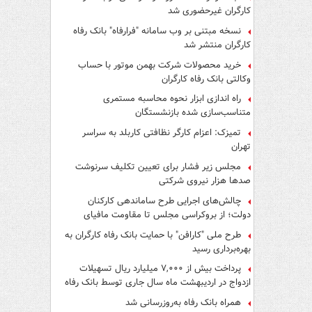
کارگران غیرحضوری شد
نسخه مبتنی بر وب سامانه "فرارفاه" بانک رفاه
کارگران منتشر شد
خرید محصولات شرکت بهمن موتور با حساب
وکالتی بانک رفاه کارگران
راه اندازی ابزار نحوه محاسبه مستمری
متناسب‌سازی شده بازنشستگان
تمیزک: اعزام کارگر نظافتی کاربلد به سراسر
تهران
مجلس زیر فشار برای تعیین تکلیف سرنوشت
صدها هزار نیروی شرکتی
چالش‌های اجرایی طرح ساماندهی کارکنان
دولت؛ از بروکراسی مجلس تا مقاومت مافیای
واسطه‌گری
طرح ملی "کارافن" با حمایت بانک رفاه کارگران به
بهره‌برداری رسید
پرداخت بیش از ۷,۰۰۰ میلیارد ریال تسهیلات
ازدواج در اردیبهشت ماه سال جاری توسط بانک رفاه
کارگران
همراه بانک رفاه به‌روزرسانی شد