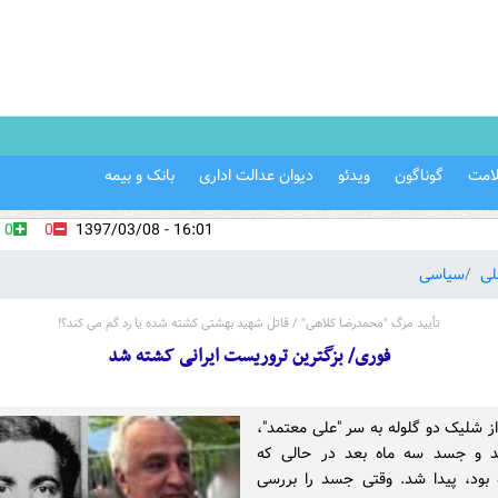
امت
گوناگون
ویدئو
دیوان عدالت اداری
بانک و بیمه
0
0
16:01 - 1397/03/08
لی
سیاسی
تأیید مرگ "محمدرضا کلاهی" / قاتل شهید بهشتی کشته شده یا رد گم می کند؟!
فوری/ بزگترین تروریست ایرانی کشته شد
ز شلیک دو گلوله به سر "علی معتمد"،
د و جسد سه ماه بعد در حالی که
بود، پیدا شد. وقتی جسد را بررسی