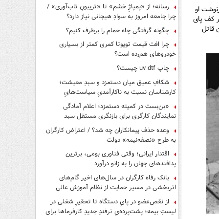
رسانه؛ از «پمپاژِ خشم» تا «تریبونِ تاب‌آوری» /
رنوشت او
چرا جامعه امروز به سوادِ هیجانی نیاز دارد؟
ر کف پای
 مقتول 2015 المیره، همان قاتل
چگونه گرفتگی چاه حمام را برطرف کنیم؟
چرا افت قیمت تویوتا کمری کمتر از بسیاری
خودروهای هم‌رده است؟
چاپ uv dtf چیست؟
شکافِ عمیق میان دستمزد و سبدِ معیشت؛
کارشناسان نسبت به ناکارآمدیِ سیاست‌هایِ
حمایتی هشدار دادند
«بن‌بست در کمیته دستمزد؛ اعلام آمادگی
نمایندگان کارگری برای بازنگری مستقل سبد
معیشت»
وعده حذف پیمانکاران چه شد؟ / اعتراض کارگران
به طرح «نصفه‌نیمه» دولت
اقتدار ایرانی؛ وقتی فناوری بومی، برترین
پدافندهای جهان را به زانو درآورد
بانک رفاه کارگران در سال‌های اخیر گام‌های
اثربخشی در مسیر حمایت از نظام آموزش عالی
برداشته است
از نقص‌عضو در پایِ دستگاه تا تحقیرِ شغلی در
لیستِ بیمه؛ پشت‌پرده‌یِ ترفندِ جدیدِ کارفرماها برای