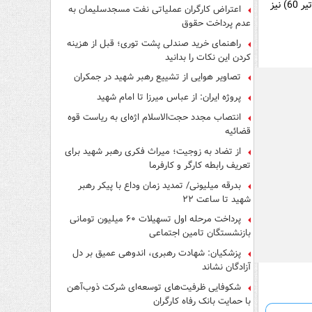
هر چند ممکن است کلاهی واقعاً مرده باشد و کشمیری (عامل انفجار دفتر نخست وزیری در 8 تیر 60) نیز
اعتراض کارگران عملیاتی نفت مسجدسلیمان به
عدم پرداخت حقوق
راهنمای خرید صندلی پشت توری؛ قبل از هزینه
کردن این نکات را بدانید
تصاویر هوایی از تشییع رهبر شهید در جمکران
پروژه ایران: از عباس میرزا تا امام شهید
انتصاب مجدد حجت‌الاسلام اژه‌ای به ریاست قوه‌
قضائیه
از تضاد به زوجیت؛ میراث فکری رهبر شهید برای
تعریف رابطه کارگر و کارفرما
بدرقه میلیونی/ تمدید زمان وداع با پیکر رهبر
شهید تا ساعت ۲۲
پرداخت مرحله اول تسهیلات ۶۰ میلیون تومانی
بازنشستگان تامین اجتماعی
پزشکیان: شهادت رهبری، اندوهی عمیق بر دل
آزادگان نشاند
شکوفایی ظرفیت‌های توسعه‌ای شرکت ذوب‌آهن
با حمایت‌ بانک رفاه کارگران