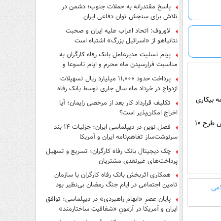
پاسخ مقتدرانه به حملات جنوب؛ دشمن در
تلاش برای سنجش توان دفاعی ایران
لاوروف: اتحاد اعراب علیه ایران و صحبت
نتانیاهو از «اسرائیل بزرگ» اشتباه است
پیام تسلیت مدیرعامل بانک رفاه کارگران به
مناسبت فرارسیدن ماه محرم و ایام تاسوعا و
عاشورای حسینی
پرداخت حدود ۱۱,۰۰۰ میلیارد ریال تسهیلات
ازدواج در خرداد ماه سال جاری توسط بانک رفاه
کارگران
ه بیکاری
تکلیف قرارداد کار بعد از مرخصی زایمان؛ آیا
اخراج امکان‌پذیر است؟
آتش‌بس دو هفته‌ای برقرار شد/ شورای عالی امنیت ملی: آمریکای جنایتکار مجبور به پذیرش طرح ۱۰
فصل نوین در دیپلماسی ایران؛ جزئیات ۱۴ بند
سرنوشت‌ساز تفاهم‌نامه ایران و آمریکا
چک دیجیتال بانک رفاه کارگران؛ تسریع و تسهیل
پرداخت‌های غیرنقدی مشتریان
همکاری اثربخش بانک رفاه کارگران با سازمان
تامین اجتماعی در ایام جنگ رمضان بی‌نظیر بود
می
پایان عصرِ «ابهام راهبردی» در دیپلماسی؛ توافق
ایران و آمریکا در آزمونِ «شفافیتِ ساختارمند»