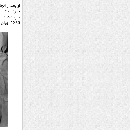
او بعد از ان
خبردار نشد ت
1360 تهران است.