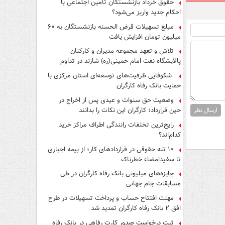
حقوق خرداد بازنشستگان تأمین اجتماعی با
احکام جدید واریز می‌شود؟
مبلغ تسهیلات قرض الحسنه بازنشستگان به ۶۰
میلیون تومان افزایش یافت
تلاش و تعهد مجموعه مدیران و کارکنان
پالایشگاه نفت امام خمینی(ره) شازند در تداوم
تولید در ایام جنگ رمضان، شایسته قدردانی است
شکوفایی ظرفیت‌های توسعه‌ای استان مرکزی با
حمایت بانک رفاه کارگران
وضعیت حق سنوات و عیدی پس از اخراج در
حین قرارداد؛ کارگران این نکات را بدانند
ارسال نظر
رایج‌ترین تخلفات رانندگی اطراف مراکز خرید
کدام‌اند؟
۱۰ تله حقوقی در قراردادهای کار؛ از بیمه اجباری
تا سفیدامضاء خطرناک
جایزه‌های میلیونی بانک رفاه کارگران در طی
مسابقات جام جهانی
مهلت افتتاح حساب و پرداخت تسهیلات در طرح
افق ۲ بانک رفاه کارگران تمدید شد
ثبت درخواست صدور کارت رفاهی در بانک رفاه