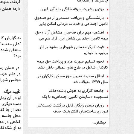
چالش‌ها و راهکارها
کردند، متوج
دارد؛ همان 
بهترین شربت سرفه خانگی با تأثیر فوری
بازنشستگی و دریافت مستمری از دو صندوق
تامین اجتماعی و خدمات درمانی امکان پذیر
است ؟
اطلاعیه مهم برای صاحبان مشاغل آزاد / حق
بیمه تامین اجتماعی شامل این افراد هم می
"علی معتمد" 
شود
فوت کارگر خدماتی شهرداری مشهد بر اثر
متعفن شده بو
برخورد با خودرو
بود؟
نحوه تسلیم صورت مزد و پرداخت حق بیمه
کارکنان شاغل در طرح‌های عمرانی باطل نشد
ابطال مصوبه تعیین حق مسکن کارگران در
مجلس شورای 
سال ۱۳۹۹ متوقف شد
جامعه کارگری به هوش باشد/حذف
تأیید مرگ
نسنجیده «سازمان تامین اجتماعی» با یک
او در آن زما
تفاهم نامه!
بمب دیگری را
رویای درمان رایگان قابل بازگشت نیست/در
بعد از جا گذ
نبود زیرساخت‌های الکترونیک حذف
محل جلسه را
دفترچه‌های بیمه اشتباه مضاعف است
کلاهی در مد
بیشتر...
به او شک نکن