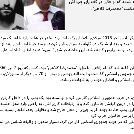
ه شدند که او خالی در کف پای چپ اش
علامت "محمدرضا کلاهی".
به گزارش کارگرآنلاین، در 2015 میلادی، اعضای یک باند مواد مخدر در هلند وارد خانه یک م
شدند و بعد از شلیک دو گلوله به سرش، فرار کردند. جسد در خانه ماند و بعد از 
د، توسط پلیس کشف شد. این حادثه در شهر "المیره" هلند اتفاق افتاد اما علی 
در دفتر حزب جمهوری اسلامی گذاشت و آیت الله بهشتی و بیش از 70 تن دی
اسلامی و اعضای حزب را به شهادت رساند.
ن، در حزب جمهوری اسلامی کار می کرد و توانسته بود یک بمب را در داخل کارتن 
 در درون کیفش جاسازی کند و با ارتباطات کاری اش، به راحتی وارد محل جلسه 
اری بمب ها، به بهانه خرید چیزی از محل خارج شد و دقایقی بعد، انفجار بمب، س
 بر سر حاضران خراب کرد.
تی که در حزب جمهوری اسلامی کار می کرد، بسیار متدین و وظیفه شناس می نم
د.