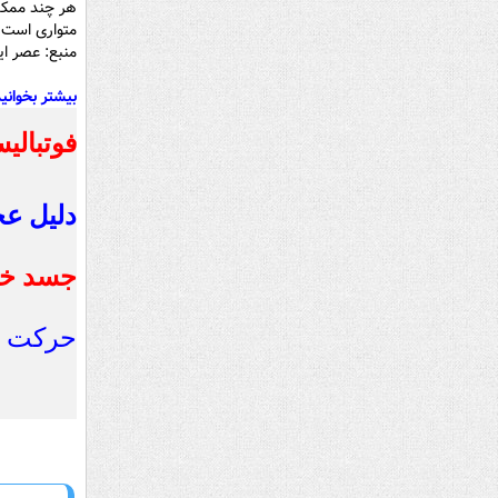
متواری است ا
منبع: عصر ای
بیشتر بخوانید
فوتبالی
دلیل عج
جسد خبر
حرکت نا