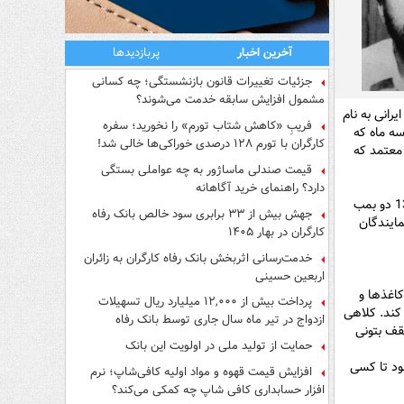
آخرین اخبار
پربازدیدها
جزئیات تغییرات قانون بازنشستگی؛ چه کسانی
مشمول افزایش سابقه خدمت می‌شوند؟
رد ایرانی به نام
فریبِ «کاهش شتاب تورم» را نخورید؛ سفره
سه ماه که
کارگران با تورم ۱۲۸ درصدی خوراکی‌ها خالی شد!
معتمد که
قیمت صندلی ماساژور به چه عواملی بستگی
دارد؟ راهنمای خرید آگاهانه
در همان زمان گفته شد که نام واقعی مقتول، "محمدرضا کلاهی" بود، کسی که روز 7 تیر 1360 دو بمب
جهش بیش از ۳۳ برابری سود خالص بانک رفاه
گر از مسوولان، نمایندگان
کارگران در بهار ۱۴۰۵
خدمت‌رسانی اثربخش بانک رفاه کارگران به زائران
اربعین حسینی
کاغذها و
پرداخت بیش از ۱۲,۰۰۰ میلیارد ریال تسهیلات
کند. کلاهی
ازدواج در تیر ماه سال جاری توسط بانک رفاه
قف بتونی
کارگران
حمایت از تولید ملی در اولویت این بانک
ود تا کسی
افزایش قیمت قهوه و مواد اولیه کافی‌شاپ؛ نرم
افزار حسابداری کافی شاپ چه کمکی می‌کند؟