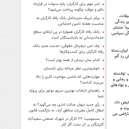
فرار از قانون چیست؟
خبر مهم برای کارگران؛ پایه سنوات در قرارداد
دائم و موقت چگونه پرداخت می‌شود؟
یقات،
پیام تبریک مدیرعامل بانک رفاه کارگران به
ی زندگی
مناسبت هفته تامین اجتماعی
ره" منتشر
بانک رفاه کارگران همواره در پی ارتقای سطح
 میلادی از هلند پناهندگی سیاسی
خدمات‌رسانی به بازنشستگان است
چک امن دیجیتال حقوقی؛ خدمت جدید بانک
ایران بسته
رفاه کارگران برای کسب‌وکارها
ش رد گم
کدام مدل نیسان از همه بهتر است؟
خوشبوترین عطر مردانه برای تابستان
 1360، نفوذی های دشمن، توانسته
مهارت‌هایی که شانس مهاجرت کاری را بالا
و رجایی و
می‌برند کدامند؟
 و نهادهای
راهنمای انتخاب بهترین سروو موتور برای پروژه
شما
خیص داد:
رأی جدید دیوان عدالت اداری چه می‌گوید؟ نه
ند و
ابطال کامل مقررات مناطق آزاد، نه بازگشت قانون
ناراضی می
کار
مسمومیت ۲۲ کارگر در شهرک صنعتی سعیدآباد
گلپایگان بر اثر نشت گاز کلر