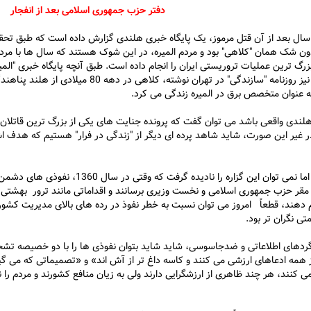
دفتر حزب جمهوری اسلامی بعد از انفجار
سال بعد از آن قتل مرموز، یک پایگاه خبری هلندی گزارش داده است که طبق تحق
ون شک همان "کلاهی" بود و مردم المیره، در این شوک هستند که سال ها با مرد
بزرگ ترین عملیات تروریستی ایران را انجام داده است. طبق آنچه پایگاه خبری "المی
کرده و امروز نیز روزنامه "سازندگی" در تهران نوشته، کلاهی در دهه 80
به عنوان متخصص برق در المیره زندگی می کرد.
هلندی واقعی باشد می توان گفت که پرونده جنایت های یکی از بزرگ ترین قاتلان 
 غیر این صورت، شاید شاهد پرده ای دیگر از "زندگی در فرار" هستیم که هدف ا
هر چه باشد اما نمی توان این گزاره را نادیده گرفت که وقتی در سال
 مقر حزب جمهوری اسلامی و نخست وزیری برسانند و اقداماتی مانند ترور بهشتی 
ام دهند، قطعاً امروز می توان نسبت به خطر نفوذ در رده های بالای مدیریت کشور
 نگران تر بود.
ردهای اطلاعاتی و ضدجاسوسی، شاید شاید بتوان نفوذی ها را با دو خصیصه تش
 همه ادعاهای ارزشی می کنند و کاسه داغ تر از آش اند» و «تصمیماتی که می گیر
ی کنند، هر چند ظاهری از ارزشگرایی دارند ولی به زیان منافع کشورند و مردم را 