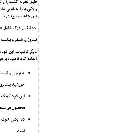
طبق تجربه کشاورزان ی
ویژگی‌ها را به‌خوبی دا
پس جذب سریع‌تری دارد
ده ایکس شوک شامل 10 عنصر مغذی برای گیاهان چغندراست که نشان دهنده غنی بودن آن است.
نیتروژن، فسفر و پتاسیم از درشت مغذی‌های ا
دیگر ترکیبات این کود 
العادۀ کود نامبرده بر م
نیتروژن و اسیده
خورشید بیشتری 
این کود کمک می‌
محصول می‌شود
ده ایکس شوک ای
است.