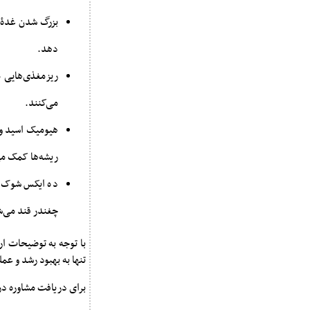
بزرگ شدن غدۀ چغ
دهد.
ریزمغذی‌هایی 
می‌کنند.
هیومیک اسید و 
ریشه‌ها کمک می
ده ایکس شوک هم
چغندر قند می‌ش
با توجه به توضیحات ار
تنها به بهبود رشد و ع
برای دریافت مشاوره در