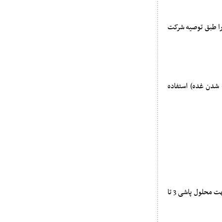
 را طبق توصیه شرکت
 شدن غده) استفاده
مقدار مصرف این کود برای کود دهی به روش آبیاری به ازای هر هکتار بین 10 الی 20 لیتر مصرف کنید و جهت محلول پاشی 3 تا