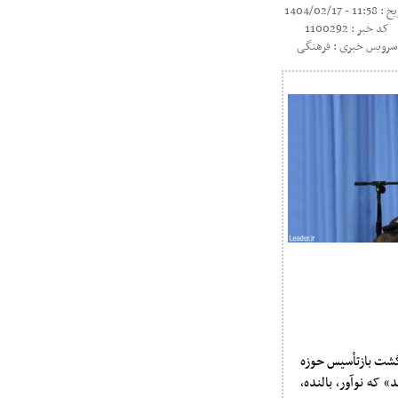
11:5 - 1404/02/17
کد خبر : 1100292
سرویس خبری : فرهنگی
مین سال‌گشت بازتأسیس حوزه
 که نوآور، بالنده،