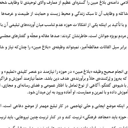
لامی دامنه‌ی بلاغ مبین را گستره‌ای عظیم از معارف والای توحیدی تا وظایف شخ
شاکله و وظایف آن تا سبک زندگی و محیط زیست و حمایت از طبیعت و عرصه‌ها و
با تأکید بر اینکه یکی از اشکالات حوزه عدم تناسب میان آورده‌های تبلیغی آن با 
مردم بویژه جوانان است، خاطرنشان کردند: صدها مقاله و مجلّه و گفتارهای مجلسی و
برابر سیل القائات مغالطه‌آمیز، نمیتواند وظیفه‌ی «بلاغ مبین» را چنان‌که نیاز و ش
ی انجام صحیح وظیفه «بلاغ مبین» در حوزه را نیازمند دو عنصر کلیدیِ «تعلیم» و
که به‌روز و پُرکننده‌ی خلأ و برآورنده‌ی هدف دین باشد، حتماً نیازمند آموزش و فرا
با شیوه‌ی گفتگو، آگاهی از نوع تعامل با افکار عمومی و فضای رسانه‌ای و مجازی، ا
وزش داده و با تمرین و ممارست، او آماده‌ ورود به این میدان شود.
بر اینکه موضع ایجابی و حتّی تهاجمی در کار تبلیغ مهمتر از موضع دفاعی است، افز
وزه باید «مجاهد فرهنگی» تربیت کند و در کنار تربیت چنین نیروهایی، باید ترب