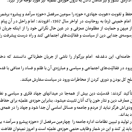
داره‌ی کشور و نیز سامان دادن به درون حوزه‌ی علمیّه نیز مورد توجه قرار گیرد.
فظ و تقویت «هویت جهادی» حوزه را سومین سرفصل «حوزه سرآمد و پیشرو» برشمردند 
پرمحتوا و تکان دهنده امام خمینی (ره) به روحانیت در اواخر سال 1367، افزود
 میهن و حمایت از مظلومان معرّفی و در عین حال نگرانی خود را از اینکه جریان تح
 وسوسه‌ی جدایی دین از سیاست و فعّالیّت‌های اجتماعی کند و راه درست پیشرفت را
خامنه‌ای، این دغدغه امام بزرگوار را ناشی از جریان خطرناکی دانستند که دخ
ود در فعّالیّت‌های اجتماعی و سیاسی و مبارزه‌ی آن با ظلم و فساد را منافی با قد
صلحِ‌ کل بودن و دوری کردن از مخاطرات ورود در سیاست سفارش میکند.
کید کردند: قدسیّت دین بیش از همه‌جا در میدانهای جهاد فکری و سیاسی و نظامی
ِ معارف دین و نثار خون پاک آنان تثبیت میشود، بنابراین حوزه‌ی علمیّه برای حفاظ
دی‌اش هرگز نباید از مردم و جامعه و مسائل اساسی آن جدا شود و جهاد را در همه‌ی 
د بداند.
 تولید و تبیین نظامات اداره جامعه را چهارمین سرفصل از «حوزه پیشرو و سرآمد» ب
 باید پُر کند و این در شمار وظایف حتمی حوزه‌ی علمیّه است و امروز نمیتوان فقاهت