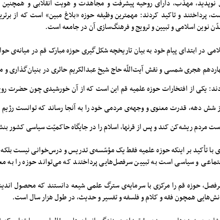
ل نوپدید، مهذّب، دارای روحیه پیشرفت و مجاهدت و هویت انقلابی و همچنین 
ت، پرداختند و تاکید کردند: مهمترین وظیفه حوزه «بلاغ مبین» است که از برتری
ن نوین اسلامی و تبیین و ترویج و فرهنگ‌‌سازی آن در جامعه است.
امی در ابتدای پیام خود به بیان تاریخچه شکل‌گیری حوزه مبارک قم در میانه‌ی‌ حو
اردهم هجری شمسی و نقش آیت‌اللّه حاج شیخ عبدالکریم حائری در بنیان‌گذاری و م
دند: یکی از افتخارات حوزه علمیه قم این است که از آن خورشیدی چون حضرت روح‌الل
ز شش ‌دهه، قدرت معنوی و وجهه‌ی‌ مردمی خود را به آنجا رساند که توانست رژیم 
ست مردم ریشه‌کن کند و پس از قرنها، اسلام را در جایگاه حاکمیّت سیاسی کشور بنش
ی با تأکید بر اینکه حوزه علمیه فقط یک مؤسّسه‌ی تدریس و درس‌خوانی نیست بلکه 
تماعی و سیاسی است به تبیین سرفصل‌هایی پرداختند که می‌تواند حوزه را به مع
سرفصل، حوزه قم را مرکزی با سرمایه‌ی سترگ علمی شیعه دانستند که محصول اندیش
دانش‌هایی همچون فقه و کلام و فلسفه و تفسیر و حدیث، در طول هزار سال است.