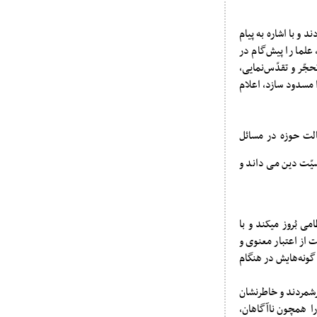
و با اشاره به پیام
ند: امام راحل در آن پیام، علما را پیش‌گام در
جّر و تقدّس‌نمایی،
 مسدود سازد، اعلام
الت حوزه در مسائل
سیّت دین می داند و
 بُروز میکند و با
ت از اعتبار معنوی و
گونه‌هایش در هنگام
رشمردند و خاطرنشان
 را همچون ناآگاهان،