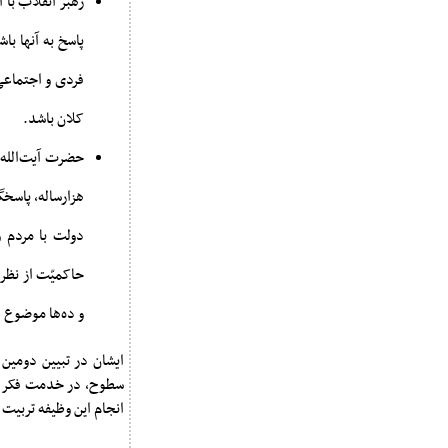
رهبر انقلاب با ا
پاسخ به آنها با
فردی و اجتماعی 
کلان باشد.
حضرت آیت‌الله 
هزارساله، پاسخگ
دولت با مردم و
حاکمیّت از نظر
و ده‌ها موضوع ا
ایشان در تبیین دومین 
سطوح، در خدمت فکر و ف
انجام این وظیفه تربیت