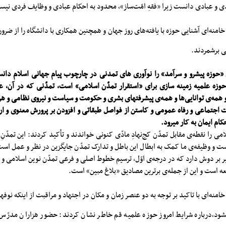
 و عبادی دانست زیرا «فقهِ امّت‌ساز»، محدود به احکام عبادی و وظایف فردی نی
امنه‌ای آشنایی حوزه با یافته‌های روز جهان و همچنین همکاری با دانشگاه را از ضرو
 برشمردند.
«حوزه پیشرو و سرآمد» را نوآوری های تمدنی در چارچوب پیام جهانی اسلام دانست
 حوزه علمیه زمینه سازی برای «استقرار تمدّن اسلامی» است، تمدّنی که در آن، علم
 همه‌ی توانایی‌ها و همه‌ی پیشرفتهای بشری و حکومت و سیاست و نیروی نظامی و هر 
جتماعی و رفاه عمومی و کاستن از فواصل طبقاتی و افزودن بر پرورش معنوی و ار
ام ایمان به کار میرود.
امی را نقطه‌ی مقابل تمدّن کج‌نهادِ مادّی کنونی خواندند و تأکید کردند: این تمدّ
 و وظیفه‌ی ما کمک به ابطال این باطل و تدارک تمدّن جایگزین در نظر و عمل است و
 بر دوش دارد که در درجه‌ی اوّل، ترسیم خطوط اصلی و فرعی تمدّن نوین اسلامی و س
ه است و این از جمله‌ی برترین مصادیق «بلاغ مبین» است.
امنه‌ای با تاکید بر توجه به دو عنصر زمان و مکان در اجتهاد و مراقبت از اینکه نوف
د،درباره شرایط امروز حوزه علمیه قم خاطر نشان کردند: حضور هزاران مدرّس 