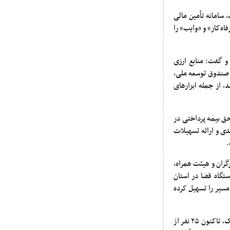
 سامانه تأمین مالی
«رفاه‌کار» و «وایب» را
و گفت: منابع ارزی
ت صندوق توسعه ملی،
شد، از جمله ابزارهای
حق بیمه پرداختی در
 و ارائه تسهیلات
.
گران و هیئت همراه،
ستگاه قضا در استان
مسیر را تسهیل کرده
وی به اقدامات بانک رفاه در حوزه مسئولیت های اجتماعی اشاره کرد و افزود: با مشارکت کارکنان این بانک، تاکنون ۲۵ نفر از