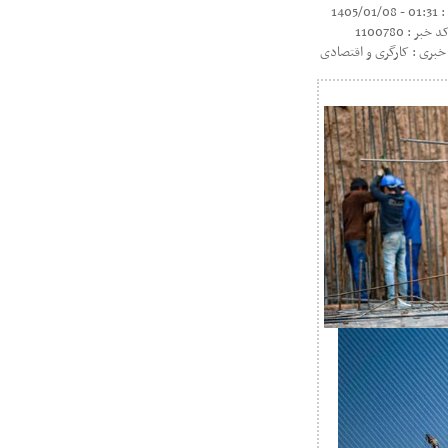
1405/01
د خبر : 1100780
بری : کارگری و اقتصادی