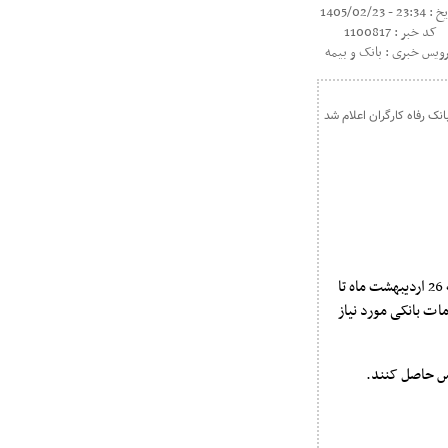
23: - 1405/02/23
کد خبر : 1100817
ویس خبری : بانک و بیمه
به گزارش کارگر آنلاین به نقل از روابط عمومی بانک رفاه کارگران، شعب این بانک در سراسر کشور از روز شنبه 26 اردیبهشت ماه تا
12:30 به مشتریان و مراجعان، خدمات بانکی مورد نیاز