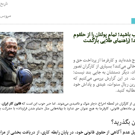
تاریخ : 01:24 - 3/04
ک
سرویس خ
باشید؛ تمام پولتان را از حلقوم
د! (راهنمای طلایی بازگشت
راج شده‌اید و کارفرما از پرداخت حق و
خالی می‌کند؟ بسیاری از کارگران تصور
داد، دیگر دستشان به جایی بند نیست؛
. در این گزارش بررسی می‌کنیم که
خرین ریالِ سنوات، عیدی و پاداش خود
طالبه کنید.
ری از کارگران در لحظه اخراج، دچار شوک و ناامیدی می‌شوند. اما خبر خوب این است که
قانون کار ایران
، 
ماده‌های قانونی، کارفرما به هیچ عنوان حق ندارد با بهانه‌هایی مثل «تمام شدن قرارداد» یا «شرکت ب
ان بگذرید؟
لیل عدم آگاهی از حقوق قانونی خود، در پایان رابطه کاری، از دریافت بخشی از مزای