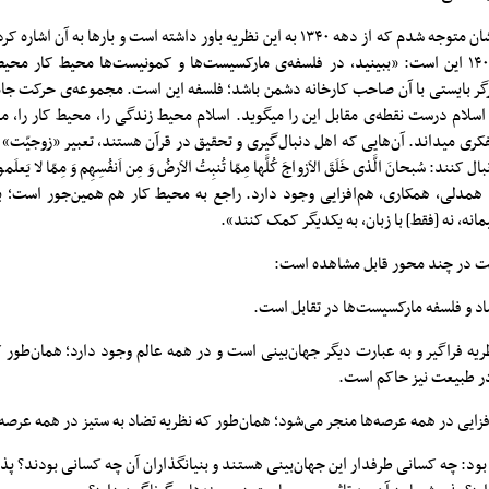
با جستجو در بیانات ایشان متوجه شدم که از دهه ۱۳۴۰ به این نظریه باور داشته است و باره
ایشان در اردیبهشت ۱۴۰۴ این است: «ببینید، در فلسفه‌ی مارکسیست‌ها و کمونیست‌ها محیط کا
ر بایستی با آن صاحب کارخانه دشمن باشد؛ فلسفه این است. مجموعه‌ی حرکت جام
لام درست نقطه‌ی مقابل این را میگوید. اسلام محیط زندگی را، محیط کار را، مح
ری میداند. آن‌هایی که اهل دنبال‌گیری و تحقیق در قرآن هستند، تعبیر «زوجیّت» را
نند: سُبحانَ الَّذی خَلَقَ الاَزواجَ کُلَّها مِمّا تُنبِتُ الاَرضُ وَ مِن اَنفُسِهِم وَ مِمّا لا ی
همدلی، همکاری، هم‌افزایی وجود دارد. راجع به محیط کار هم همین‌جور است؛ بای
انه، نه [فقط] با زبان، به یکدیگر کمک کنند».
جیت در چند محور قابل مشاهده است:
ضاد و فلسفه مارکسیست‌ها در تقابل است.
ه فراگیر و به عبارت دیگر جهان‌بینی است و در همه عالم وجود دارد؛ همان‌طور 
در طبیعت نیز حاکم است.
زایی در همه عرصه‌ها منجر می‌شود؛ همان‌طور که نظریه تضاد به ستیز در همه عرصه‌
د: چه کسانی طرفدار این جهان‌بینی هستند و بنیانگذاران آن چه کسانی بودند؟ پذی