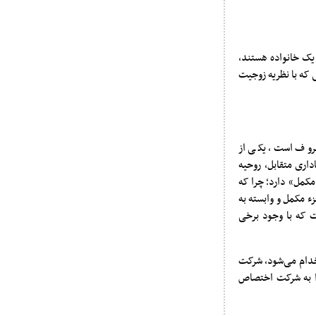
 یک خانواده هستند،
ی که با نظریه زوجیت
ما در ژاپن که به «مدل اشتغال ژاپنی» (Japanese Employment Model) معروف است، یکی از
داری متقابل، روحیه
 مکمل» دارد؛ چرا که
ء مکمل و وابسته به
 که با وجود برخی
بزرگ) استخدام می‌شود، شرکت
را به شرکت اختصاص