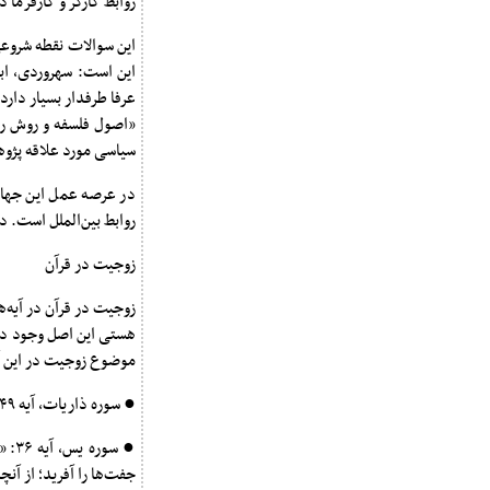
روابط کارگر و کارفرما 
این سوالات نقطه شروعی
این است: سهروردی، ابن
عرفا طرفدار بسیار دارد
«اصول فلسفه و روش رئال
سیاسی مورد علاقه پژو
در عرصه عمل این جهان‌
روابط بین‌الملل است. در
زوجیت در قرآن
زوجیت در قرآن در آیه‌
هستی این اصل وجود دار
موضوع زوجیت در این آی
● سوره ذاریات، آیه ۴۹: «وَمِنْ کُلِّ شَیْءٍ خَلَقْنَا زَوْجَیْنِ لَعَلَّکُمْ تَذَکَّرُونَ» (و از هر چیزی دو جفت آفریدیم، شاید که متذکر شوید.)
● سو
جفت‌ها را آفرید؛ از آنچ