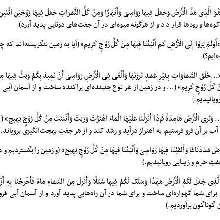
رعد، آیه ۳: «وَهُوَ الَّذِی مَدَّ الْأَرْضَ وَجَعَلَ فِیهَا رَوَاسِیَ وَأَنْهَارًا وَمِنْ کُلِّ الثَّمَرَاتِ جَعَلَ فِیهَا زَوْج
کوه‌ها و رودها قرار داد و از هرگونه میوه‌ای در آن جفت‌های دوتایی پدید آورد)
وره شعراء، آیه ۷: «أَوَلَمْ یَرَوْا إِلَی الْأَرْضِ کَمْ أَنْبَتْنَا فِیهَا مِنْ کُلِّ زَوْجٍ کَرِیم» (آیا به زمین ننگریست
‌ایم؟)
ره لقمان، آیه ۱۰: «…خَلَقَ السَّمَاوَاتِ بِغَیْرِ عَمَدٍ تَرَوْنَهَا وَأَلْقَی فِی الْأَرْضِ رَوَاسِیَ أَنْ تَمِیدَ بِکُمْ وَبَثَّ فِیهَا مِنْ
َا فِیهَا مِنْ کُلِّ زَوْجٍ کَرِیم» (… و در زمین از هر نوع جنبنده‌ای پراکنده ساخت و از آسمان آ
ویانیدیم.)
 حج، آیه ۵: «… وَتَرَی الْأَرْضَ هَامِدَةً فَإِذَا أَنْزَلْنَا عَلَیْهَا الْمَاءَ اهْتَزَّتْ وَرَبَتْ وَأَنْبَتَتْ مِنْ کُلِّ زَوْ
ب بر آن فرو فرستیم، به اهتزاز درآید و رشد کند و از هر جفتِ بهجت‌انگیزی برویاند.
آیه ۷: «وَالْأَرْضَ مَدَدْنَاهَا وَأَلْقَیْنَا فِیهَا رَوَاسِیَ وَأَنْبَتْنَا فِیهَا مِنْ کُلِّ زَوْجٍ بَهِیج» (و زمین را ب
فتِ خرم و زیبایی رویانیدیم.)
 طه، آیه ۵۳: «الَّذِی جَعَلَ لَکُمُ الْأَرْضَ مَهْدًا وَسَلَکَ لَکُمْ فِیهَا سُبُلًا وَأَنْزَلَ مِنَ السَّمَاءِ مَاءً فَأَخْرَجْنَا بِه
رای شما گهواره‌ای ساخت و برای شما در آن راه‌هایی پدید آورد و از آسمان آبی فرو
 گوناگون برآوردیم.)