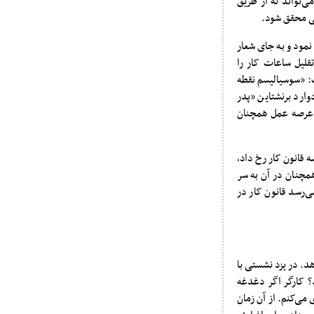
‌تواند نه از طریق
یجی محقق شود.
نمود و به جای شعار
قلیل ساعات کار را
ت: «سوسیالیسم نقطه
ارد برنشتاین «پدر
ر عرصه عمل همچنان
 قانون کار رخ داد،
همچنان در آن به سر
ی‌رسد قانون کار در
د. در یزد نشستی با
د؟ کارگر اگر دغدغه
می‌کنم. از آن زمان