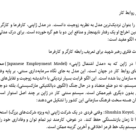
روابط کار
 را بتوان نزدیک‌ترین مدل به نظریه زوجیت دانست. در مدل ژاپنی، کارفرما و کارگر
ین اخراج او یک رفتار نابهنجار و منافع این دو با هم گره خورده است. برای درک مدل
ه الگو مفید است:
ث فکری رهبر شهید برای تعریف رابطه کارگر و کارفرما
رابطه کارگر و کارفر
ای روابط کار در جهان است. این مدل به جای نگاه سرمایه‌داری سنتی، بر پایه وفا
ه سازمان بنا شده است. این الگو قرابت بسیار نزدیکی با «اندیشه زوجیت و تقابل‌های
 سیستم، نه دو ضلع متضاد و در حال جنگ (الگوی دیالکتیکی مارکسیستی)، بلکه دو جز
 بدون دیگری غیرممکن است. سیستم سنتی کار در ژاپن بر چند اصل استوار است
 هسته سخت فرهنگ سازمانی این کشور را تشکیل می‌دهند:
۱. استخدام مادام‌العمر Shushin KoyoL: وقتی فردی در یک شرکت ژاپنی (به ویژه شرکت‌های 
ا تا زمان بازنشستگی حفظ کند. در عوض، کارمند نیز تمام توان و وفاداری خود 
 سیستم یک خط قرمز اخلاقی و آخرین گزینه ممکن است.