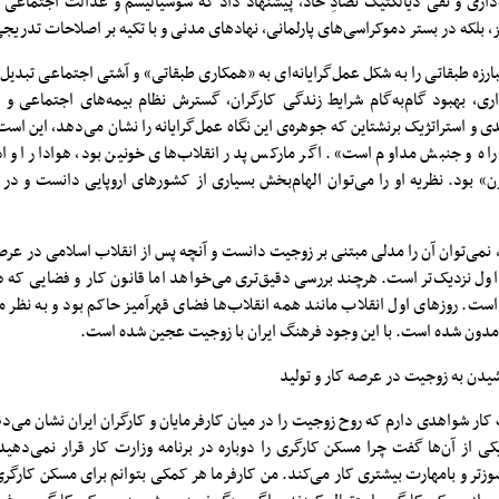
اری و نفی دیالکتیک تضادِ حاد، پیشنهاد داد که سوسیالیسم و عدالت اجتماعی می
، بلکه در بستر دموکراسی‌های پارلمانی، نهادهای مدنی و با تکیه بر اصلاحات تدر
رزه طبقاتی را به شکل عمل‌گرایانه‌ای به «همکاری طبقاتی» و آشتی اجتماعی تبدیل 
ری، بهبود گام‌به‌گام شرایط زندگی کارگران، گسترش نظام بیمه‌های اجتماعی و ت
ی و استراتژیک برنشتاین که جوهره‌ی این نگاه عمل‌گرایانه را نشان می‌دهد، این اس
راه و جنبش مداوم است». اگر مارکس پدر انقلاب‌های خونین بود، هوادار او ادو
» بود. نظریه او را می‌توان الهام‌بخش بسیاری از کشورهای اروپایی دانست و د
نمی‌توان آن را مدلی مبتنی بر زوجیت دانست و آنچه پس از انقلاب اسلامی در عرصه
 اول نزدیک‌تر است. هرچند بررسی دقیق‌تری می‌خواهد اما قانون کار و فضایی که 
 است. روزهای اول انقلاب مانند همه انقلاب‌ها فضای قهرآمیز حاکم بود و به نظر م
مدون شده است. با این وجود فرهنگ ایران با زوجیت عجین شده است.
دن به زوجیت در عرصه کار و تولید
کار شواهدی دارم که روح زوجیت را در میان کارفرمایان و کارگران ایران نشان می‌ده
کی از آن‌ها گفت چرا مسکن کارگری را دوباره در برنامه وزارت کار قرار نمی‌دهی
زتر و بامهارت بیشتری کار می‌کند. من کارفرما هر کمکی بتوانم برای مسکن کارگری 