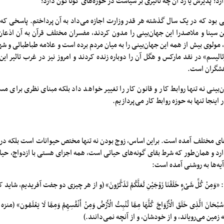
دارد؟ پذیرش یا رد آن چه تاثیری بر سیاست در حوزه‌های گوناگون دارد؟
 بود که در یک سال گذشته هر قدر وزارت اجازه می‌داد به آن پرداختم. پاسخی که 
 سینا و ملاصدرا این جهان‌بینی را مدون کردند، مفسران مختلف قرآن به آن اذعان 
، مولوی بیش از همه این جهان‌بینی را به میان مردم برده است و علامه طباطبائی و 
یسم» در نقد مارکس و هگل آن را دوباره زنده کردند و امروز نیز در غرب تاثیر این 
هشگران است.
بینی نه تنها روابط کار و قانون کار را تغییر خواهد داد بلکه مبنای نظری برای م
 اینجا تنها به حوزه روابط کار می‌پردازیم.
های مختلف آمده است. براین اساس، زوج بودن نه تنها مختص حیوانات است بلکه در 
د و همان‌طور که شرط بقای گونه‌های حیاتی است، همه اجزای هستی با ازدواج، حیات
ه‌ها به روشنی آمده است:
ره یس، آیه ۳۶: «سُبْحَانَ الَّذِی خَلَقَ الْأَزْوَاجَ کُلَّهَا مِمَّا تُنْبِتُ الْأَرْضُ وَمِنْ أَنْفُسِهِمْ وَمِمَّا لَا یَع
ه زمین می‌رویاند، و از خودشان، و از آنچه نمی‌دانند.)