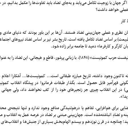
ر جهان با زوجیت تکامل می‌یابد و به‌جای تضاد باید تفاوت‌ها را مکمل بدانیم، در ح
ر عملی خواهد داشت؟
 کار
ن نظری و عملی جهان‌بینی تضاد هستند. آن‌ها بر این باور بودند که دنیای مادی 
بیعت) بر اساس تضاد تکامل یافته است، تاریخ بشر نیز بر اساس تضاد نیروهای اجتم
یان کارگر و کارفرما» دمید تا جامعه برابر زاده شود.
مارکس و انگلس در «مانیفست حزب کمونیست» (۱۸۴۸)، با زبانی پرشور، قاطع و هیجانی، این ت
ه تاکنون وجود داشته، تاریخ مبارزه طبقاتی است… کمونیست‌ها… آشکارا اعلام 
نگونی قهرآمیز قابل حصول است. بگذار طبقات فرمانروا در پیشگاه انقلاب کمونیس
تی) در این انقلاب چیزی جز زنجیرهای خود را از کف نخواهند داد، ولی جهانی را
ید!».
ضایی برای هم‌افزایی، تفاهم یا درهم‌تنیدگی منافع وجود ندارد و تنها نتیجه‌ی محت
نه و تضادِ انباشته‌شده است. جهان‌بینی مبتنی بر تضاد در عرصه عمل به انقلاب و مبا
مید؛ چنانچه در قرن نوزدهم و بیستم الهام‌بخش بسیاری از جنبش‌ها و انقلاب‌های 