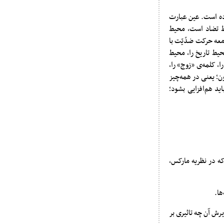
ا به آن اشاره کرده است. عین عبارت
ر محیط تضاد است، محیط
عه حرکت ضدّیّت با
یط تاریخ را، محیط
، کلمه‌ی «زوج» را،
َعلَمون؛ یعنی در همه‌چیز
د هم‌افزایی بشود؛
که در نظریه مارکس،
ها.
رش آن چه تاثیری بر