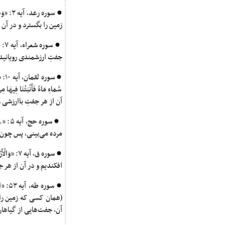
● سوره 
زمین را بگسترد و در آن 
● س
جفتِ ارزشمندی رویانیده
● سو
سَّمَاءِ مَاءً فَأَنْبَتْن
آن از هر جفتِ باارزشی ر
● سوره
مرده می‌بینی، پس چون آ
● سوره ق، 
افکندیم و در آن از هر ج
● سوره
(همان کسی که زمین را ب
آن، جفت‌هایی از گیاهان