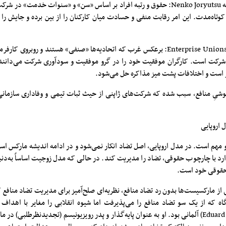
۲. نظام ارشدیت و سابقه Nenko Joryutsu: حقوق و رتبه افراد بر اساس «سن» و «سنوات خدمت» 
کوتاه‌مدت. این امر رقابت منفی و حسادت میان کارکنان را از بین برده و جایش را
۳. اتحادیه‌های شرکتی Enterprise Unions: برعکس غرب که اتحادیه‌ها «صنفی» هستند و روبروی
ِ شرکت است. کارگران موفقیت خود را در گرو موفقیت و سودآوری شرکت می‌دانند؛ 
ر است و اختلافات پشت میز مذاکره حل می‌شود.
غوشیِ منافع، سبب شده که شرکت‌های ژاپنی از حیث ثبات تیمی و وفاداری سازمانی
 اروپایی
 مهم است. در مدل اروپایی، اصل تضاد انکار نمی‌شود و در ادامه اندیشه مارکس اس
رد با چارچوب حقوقی، تضاد را مدیریت کند. در حالی که مدل زوجیت اساساً به‌دنبا
 حقوقی خود است.
از مارکسیست‌ها بدون رد تضاد منافع، نظریه‌ای صلح‌آمیز برای مدیریت تضاد منافع ک
گاه که از یک سو تضاد منافع را می‌پذیرفت اما شیوه انقلابی را مغایر با اهداف
برنشتاین» (Eduard Bernstein) آلمانی بود. او به عنوان پایه‌گذار و پدر رویزیونیسم (تجدیدنظرطلبی)