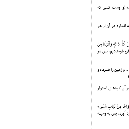
َیْنِ اثْنَیْنِ» (و اوست کسی که
ه‌اند که چه اندازه در آن از هر
 کُلِّ دَابَّةٍ وَأَنْزَلْنَا مِنَ
بی فرو فرستادیم، پس در
جٍ بَهِیج» (… و زمین را فسرده و
)
گستردیم و در آن کوه‌های استوار
ِ أَزْوَاجًا مِنْ نَبَاتٍ شَتَّی»
د آورد، پس به وسیله