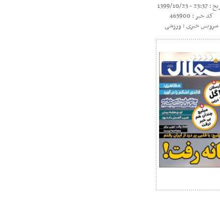
23:37 - 1399/10/23
کد خبر : 465900
سرویس خبری : ورزشی