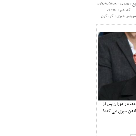
17: - 1397/09/05
کد خبر : 71350
رویس خبری : گوناگون
اله که ۵۷ بازی ملی برای انگلیس بین سال‌های ۱۹۸۸ تا ۱۹۹۸ انجام داده، در دوران پس از
 لندن سپری می کند!