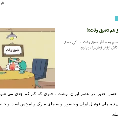
تاریخ : 7:08
از هم «ضیق وقت»!
وییم به خاطر ضیق وقت. تا کی ضیق
اش ارزش زمان را دریابیم.
میر حسن خدیر- در عصر ایران نوشت : خبری که کم کم جدی می شو
رای تیم ملی فوتبال ایران و حضور او به جای مارک ویلموتس است و ج
له.