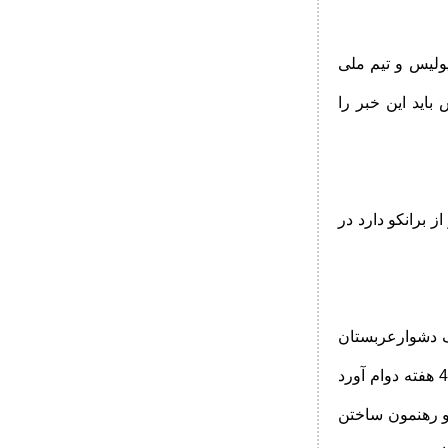
پولیس و تیم ملی
باید این خبر را
 برانکو دارد در
گ دشوارعربستان
سعودی است در حالی که برانکو بار اول با تیم «اتفاق» حدود نیم فصل و با «اهلی» تنها 4 هفته دوام آورد
 و رهنمون ساختن