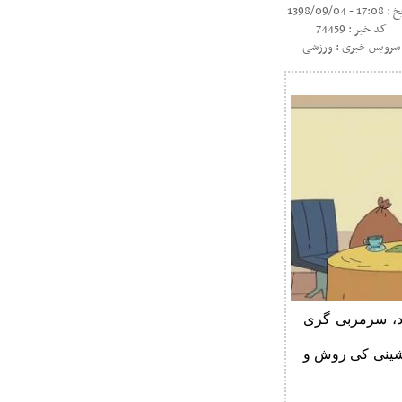
1 - 1398/09/04
کد خبر : 74459
سرویس خبری : ورزشی
د، سرمربی گری
انشینی کی روش و