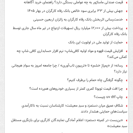
قیمت صندلی ماساژور به چه عواملی بستگی دارد؟ راهنمای خرید آگاهانه
جهش بیش از ۳۳ برابری سود خالص بانک رفاه کارگران در بهار ۱۴۰۵
خدمت‌رسانی اثربخش بانک رفاه کارگران به زائران اربعین حسینی
پرداخت بیش از ۱۲,۰۰۰ میلیارد ریال تسهیلات ازدواج در تیر ماه سال جاری توسط
بانک رفاه کارگران
حمایت از تولید ملی در اولویت این بانک
افزایش قیمت قهوه و مواد اولیه کافی‌شاپ؛ نرم افزار حسابداری کافی شاپ چه
کمکی می‌کند؟
رسانه؛ از «پمپاژِ خشم» تا «تریبونِ تاب‌آوری» / چرا جامعه امروز به سوادِ هیجانی
نیاز دارد؟
چگونه گرفتگی چاه حمام را برطرف کنیم؟
چرا افت قیمت تویوتا کمری کمتر از بسیاری خودروهای هم‌رده است؟
چاپ uv dtf چیست؟
شکافِ عمیق میان دستمزد و سبدِ معیشت؛ کارشناسان نسبت به ناکارآمدیِ
سیاست‌هایِ حمایتی هشدار دادند
«بن‌بست در کمیته دستمزد؛ اعلام آمادگی نمایندگان کارگری برای بازنگری مستقل
سبد معیشت»