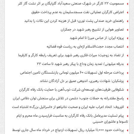
مسمومیت ۲۲ کارگر در شهرک صنعتی سعیدآباد گلپایگان بر اثر نشت گاز کلر
اعتراض کارگران عملیاتی نفت مسجدسلیمان به عدم پرداخت حقوق
راهنمای خرید صندلی پشت توری؛ قبل از هزینه کردن این نکات را بدانید
تصاویر هوایی از تشییع رهبر شهید در جمکران
پروژه ایران: از عباس میرزا تا امام شهید
انتصاب مجدد حجت‌الاسلام اژه‌ای به ریاست قوه‌ قضائیه
از تضاد به زوجیت؛ میراث فکری رهبر شهید برای تعریف رابطه کارگر و کارفرما
بدرقه میلیونی/ تمدید زمان وداع با پیکر رهبر شهید تا ساعت ۲۲
پرداخت مرحله اول تسهیلات ۶۰ میلیون تومانی بازنشستگان تامین اجتماعی
پزشکیان: شهادت رهبری، اندوهی عمیق بر دل آزادگان نشاند
شکوفایی ظرفیت‌های توسعه‌ای شرکت ذوب‌آهن با حمایت‌ بانک رفاه کارگران
پاسخ مقتدرانه به حملات جنوب؛ دشمن در تلاش برای سنجش توان دفاعی ایران
لاوروف: اتحاد اعراب علیه ایران و صحبت نتانیاهو از «اسرائیل بزرگ» اشتباه است
پیام تسلیت مدیرعامل بانک رفاه کارگران به مناسبت فرارسیدن ماه محرم و ایام
تاسوعا و عاشورای حسینی
پرداخت حدود ۱۱,۰۰۰ میلیارد ریال تسهیلات ازدواج در خرداد ماه سال جاری توسط