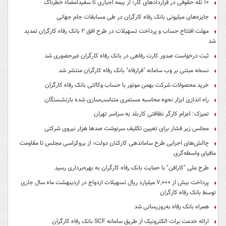
۱۰ تله حقوقی در قراردادهای کار؛ از بیمه اجباری تا سفیدامضاء خطرناک
جایزه‌های میلیونی بانک رفاه کارگران در طی مسابقات جام جهانی
مهلت افتتاح حساب و پرداخت تسهیلات در طرح افق ۲ بانک رفاه کارگران تمدید
شد
ثبت درخواست صدور کارت رفاهی در بانک رفاه کارگران غیرحضوری شد
نسخه مبتنی بر وب سامانه "فرارفاه" بانک رفاه کارگران منتشر شد
خرید محصولات شرکت بهمن موتور با حساب وکالتی بانک رفاه کارگران
راه اندازی ابزار نحوه محاسبه مستمری متناسب‌سازی شده بازنشستگان
تمیزک: اعزام کارگر نظافتی کاربلد به سراسر تهران
مجلس زیر فشار برای تعیین تکلیف سرنوشت صدها هزار نیروی شرکتی
چالش‌های اجرایی طرح ساماندهی کارکنان دولت؛ از بروکراسی مجلس تا مقاومت
مافیای واسطه‌گری
طرح ملی "کارافن" با حمایت بانک رفاه کارگران به بهره‌برداری رسید
پرداخت بیش از ۷,۰۰۰ میلیارد ریال تسهیلات ازدواج در اردیبهشت ماه سال جاری
توسط بانک رفاه کارگران
همراه بانک رفاه به‌روزرسانی شد
ارائه خدمت برات الکترونیک از طریق سامانه SCF بانک رفاه کارگران