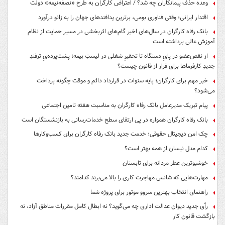
وعده حذف پیمانکاران چه شد؟ / اعتراض کارگران به طرح «نصفه‌نیمه» دولت
اقتدار ایرانی؛ وقتی فناوری بومی، برترین پدافندهای جهان را به زانو درآورد
بانک رفاه کارگران در سال‌های اخیر گام‌های اثربخشی در مسیر حمایت از نظام
آموزش عالی برداشته است
از نقص‌عضو در پایِ دستگاه تا تحقیرِ شغلی در لیستِ بیمه؛ پشت‌پرده‌یِ ترفندِ
جدیدِ کارفرماها برای فرار از قانون چیست؟
خبر مهم برای کارگران؛ پایه سنوات در قرارداد دائم و موقت چگونه پرداخت
می‌شود؟
پیام تبریک مدیرعامل بانک رفاه کارگران به مناسبت هفته تامین اجتماعی
بانک رفاه کارگران همواره در پی ارتقای سطح خدمات‌رسانی به بازنشستگان است
چک امن دیجیتال حقوقی؛ خدمت جدید بانک رفاه کارگران برای کسب‌وکارها
کدام مدل نیسان از همه بهتر است؟
خوشبوترین عطر مردانه برای تابستان
مهارت‌هایی که شانس مهاجرت کاری را بالا می‌برند کدامند؟
راهنمای انتخاب بهترین سروو موتور برای پروژه شما
رأی جدید دیوان عدالت اداری چه می‌گوید؟ نه ابطال کامل مقررات مناطق آزاد، نه
بازگشت قانون کار