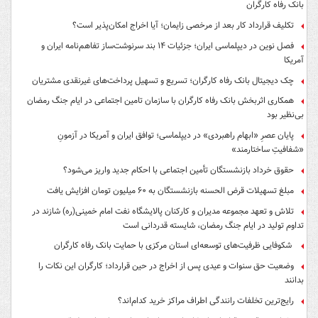
بانک رفاه کارگران
تکلیف قرارداد کار بعد از مرخصی زایمان؛ آیا اخراج امکان‌پذیر است؟
فصل نوین در دیپلماسی ایران؛ جزئیات ۱۴ بند سرنوشت‌ساز تفاهم‌نامه ایران و
آمریکا
چک دیجیتال بانک رفاه کارگران؛ تسریع و تسهیل پرداخت‌های غیرنقدی مشتریان
همکاری اثربخش بانک رفاه کارگران با سازمان تامین اجتماعی در ایام جنگ رمضان
بی‌نظیر بود
پایان عصرِ «ابهام راهبردی» در دیپلماسی؛ توافق ایران و آمریکا در آزمونِ
«شفافیتِ ساختارمند»
حقوق خرداد بازنشستگان تأمین اجتماعی با احکام جدید واریز می‌شود؟
مبلغ تسهیلات قرض الحسنه بازنشستگان به ۶۰ میلیون تومان افزایش یافت
تلاش و تعهد مجموعه مدیران و کارکنان پالایشگاه نفت امام خمینی(ره) شازند در
تداوم تولید در ایام جنگ رمضان، شایسته قدردانی است
شکوفایی ظرفیت‌های توسعه‌ای استان مرکزی با حمایت بانک رفاه کارگران
وضعیت حق سنوات و عیدی پس از اخراج در حین قرارداد؛ کارگران این نکات را
بدانند
رایج‌ترین تخلفات رانندگی اطراف مراکز خرید کدام‌اند؟