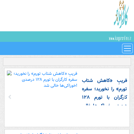
فریبِ «کاهش شتاب
تورم» را نخورید؛ سفره
کارگران با تورم ۱۲۸
درصدی خوراکی‌ها خالی
شد!