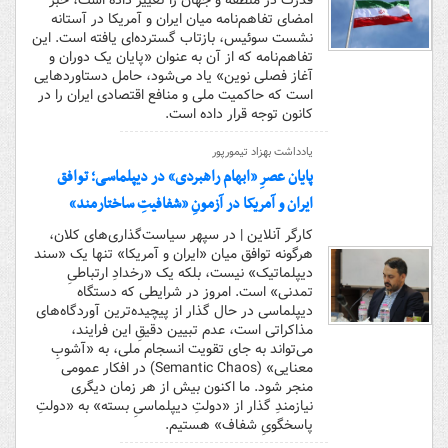
قدرت در منطقه و جهان را تغییر داده است، خبر
امضای تفاهم‌نامه میان ایران و آمریکا در آستانه
نشست سوئیس، بازتاب گسترده‌ای یافته است. این
تفاهم‌نامه که از آن به عنوان «پایان یک دوران و
آغاز فصلی نوین» یاد می‌شود، حامل دستاوردهایی
است که حاکمیت ملی و منافع اقتصادی ایران را در
کانون توجه قرار داده است.
یادداشت بهزاد تیمورپور
پایان عصرِ «ابهام راهبردی» در دیپلماسی؛ توافق
ایران و آمریکا در آزمونِ «شفافیتِ ساختارمند»
کارگر آنلاین | در سپهر سیاست‌گذاری‌های کلان،
هرگونه توافق میان «ایران و آمریکا» تنها یک «سند
دیپلماتیک» نیست، بلکه یک «رخدادِ ارتباطیِ
تمدنی» است. امروز در شرایطی که دستگاه
دیپلماسی در حال گذار از پیچیده‌ترین آوردگاه‌های
مذاکراتی است، عدم تبیین دقیقِ این فرایند،
می‌تواند به جای تقویت انسجام ملی، به «آشوبِ
معنایی» (Semantic Chaos) در افکار عمومی
منجر شود. ما اکنون بیش از هر زمان دیگری
نیازمندِ گذار از «دولتِ دیپلماسیِ بسته‌» به «دولتِ
پاسخگویِ شفاف» هستیم.