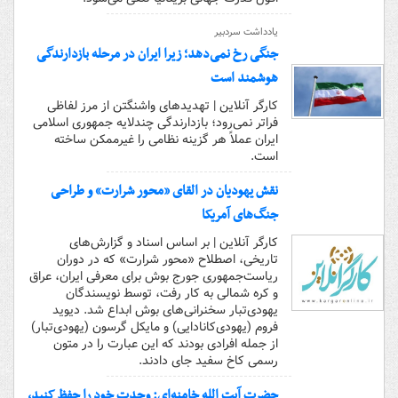
یادداشت سردبیر
جنگی رخ نمی‌دهد؛ زیرا ایران در مرحله بازدارندگی
هوشمند است
کارگر آنلاین | تهدیدهای واشنگتن از مرز لفاظی
فراتر نمی‌رود؛ بازدارندگی چندلایه جمهوری اسلامی
ایران عملاً هر گزینه نظامی را غیرممکن ساخته
است.
نقش یهودیان در القای «محور شرارت» و طراحی
جنگ‌های آمریکا
کارگر آنلاین | بر اساس اسناد و گزارش‌های
تاریخی، اصطلاح «محور شرارت» که در دوران
ریاست‌جمهوری جورج بوش برای معرفی ایران، عراق
و کره شمالی به کار رفت، توسط نویسندگان
یهودی‌تبار سخنرانی‌های بوش ابداع شد. دیوید
فروم (یهودی‌کانادایی) و مایکل گرسون (یهودی‌تبار)
از جمله افرادی بودند که این عبارت را در متون
رسمی کاخ سفید جای دادند.
حضرت آیت الله خامنه‌ای: وحدت خود را حفظ کنید،