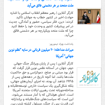
ملت متحد بر هر دشمنی فائق می‌آید
کارگر آنلاین | رهبر معظم انقلاب اسلامی با اشاره
حوادث اخیر در کشور خطاب به جوانان تأکید
کردند: دین، فکر سیاسی، حضور و آمادگی، جدیت
در امر پیشرفت کشور و وحدت خود را حفظ کنید
چرا که ملت متحد ویکپارچه بر هر دشمنی فائق
می‌آید.
یادداشت بهزاد تیمورپور:
میراث مداخله؛ ۲۰ میلیون قربانی در سایه "نظم نوین
جهانی" آمریکا
کارگر آنلاین | پس از پایان ویرانگر جنگ جهانی
دوم، جهان در آستانه نظمی نوین قرار گرفت که
قرار بود مبتنی بر صلح، دموکراسی و حق حاکمیت
ملت‌ها باشد. اما آنچه تاریخ در دهه‌های پس از
۱۹۴۵ شاهد آن بوده، نه اجرای آرمان‌های جهانی،
بلکه شکل‌گیری یک سیاست خارجی توسعه‌طلبانه و
مداخله‌جویانه تحت رهبری ایالات متحده آمریکا
است. ادعای هولناکی که با آمار مستند می‌شود،
این است که سیاست‌های جنگ‌طلبانه و براندازانه
این قدرت پس از جنگ، مسئول کشته شدن بین