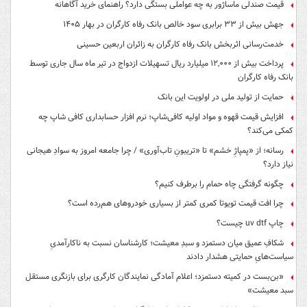
قیمت صندلی ماساژور به چه عواملی بستگی دارد؟ راهنمای خرید آگاهانه
جهش بیش از ۳۳ برابری سود خالص بانک رفاه کارگران در بهار ۱۴۰۵
خدمت‌رسانی اثربخش بانک رفاه کارگران به زائران اربعین حسینی
پرداخت بیش از ۱۲,۰۰۰ میلیارد ریال تسهیلات ازدواج در تیر ماه سال جاری توسط
بانک رفاه کارگران
حمایت از تولید ملی در اولویت این بانک
افزایش قیمت قهوه و مواد اولیه کافی‌شاپ؛ نرم افزار حسابداری کافی شاپ چه
کمکی می‌کند؟
رسانه؛ از «پمپاژِ خشم» تا «تریبونِ تاب‌آوری» / چرا جامعه امروز به سوادِ هیجانی
نیاز دارد؟
چگونه گرفتگی چاه حمام را برطرف کنیم؟
چرا افت قیمت تویوتا کمری کمتر از بسیاری خودروهای هم‌رده است؟
چاپ uv dtf چیست؟
شکافِ عمیق میان دستمزد و سبدِ معیشت؛ کارشناسان نسبت به ناکارآمدیِ
سیاست‌هایِ حمایتی هشدار دادند
«بن‌بست در کمیته دستمزد؛ اعلام آمادگی نمایندگان کارگری برای بازنگری مستقل
سبد معیشت»