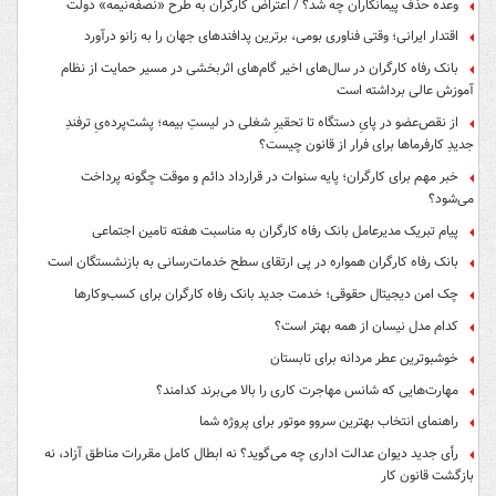
وعده حذف پیمانکاران چه شد؟ / اعتراض کارگران به طرح «نصفه‌نیمه» دولت
اقتدار ایرانی؛ وقتی فناوری بومی، برترین پدافندهای جهان را به زانو درآورد
بانک رفاه کارگران در سال‌های اخیر گام‌های اثربخشی در مسیر حمایت از نظام
آموزش عالی برداشته است
از نقص‌عضو در پایِ دستگاه تا تحقیرِ شغلی در لیستِ بیمه؛ پشت‌پرده‌یِ ترفندِ
جدیدِ کارفرماها برای فرار از قانون چیست؟
خبر مهم برای کارگران؛ پایه سنوات در قرارداد دائم و موقت چگونه پرداخت
می‌شود؟
پیام تبریک مدیرعامل بانک رفاه کارگران به مناسبت هفته تامین اجتماعی
بانک رفاه کارگران همواره در پی ارتقای سطح خدمات‌رسانی به بازنشستگان است
چک امن دیجیتال حقوقی؛ خدمت جدید بانک رفاه کارگران برای کسب‌وکارها
کدام مدل نیسان از همه بهتر است؟
خوشبوترین عطر مردانه برای تابستان
مهارت‌هایی که شانس مهاجرت کاری را بالا می‌برند کدامند؟
راهنمای انتخاب بهترین سروو موتور برای پروژه شما
رأی جدید دیوان عدالت اداری چه می‌گوید؟ نه ابطال کامل مقررات مناطق آزاد، نه
بازگشت قانون کار