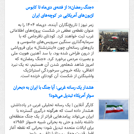
«جنگ رمضان»؛ از فتنه‌ی دی‌ماه تا کابوس
لژیون‌های آمریکایی در کوچه‌های ایران
زمر نیوز | تاریخ‌نگاران آینده، دی‌ماه ۱۴۰۴ را به
عنوان نقطه‌ی عطفی در شکست پروژه‌های اطلاعاتی
غرب ثبت خواهند کرد. کودتای نافرجامی که با
سرمایه‌گذاری سنگین سرویس‌های جاسوسی و
بازوهای رسانه‌ای چون «اینترنشنال» برای فروپاشی
از درون طراحی شده بود، با سد آهنین هویت ملی
و بصیرت مردمی برخورد کرد. «جنگ رمضان» که
امروز شاهد شعله‌ور شدن آن هستیم، نه یک نبرد
اتفاقی، بلکه خروجیِ سرخوردگیِ استراتژیک
واشینگتن از شکست آن کودتای خزنده است.
هشدار یک رسانه غربی: آیا جنگ با ایران به «بحران
سوئزِ آمریکا» تبدیل می‌شود؟
کارگر آنلاین | یک رسانه تحلیلی غربی در یادداشتی
هشدار داده است که هرگونه درگیری گسترده با
ایران می‌تواند پیامدهایی فراتر از یک جنگ منطقه‌ای
داشته باشد و حتی به بحرانی شبیه «سوئز ۱۹۵۶»
برای ایالات متحده تبدیل شود؛ بحرانی که نقطه آغاز
افول قدرت جهانی بریتانیا تلقی می‌شود.