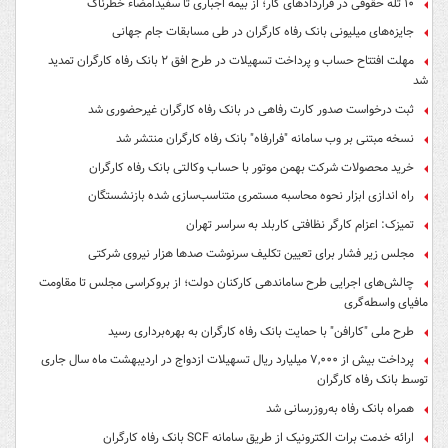
۱۰ تله حقوقی در قراردادهای کار؛ از بیمه اجباری تا سفیدامضاء خطرناک
جایزه‌های میلیونی بانک رفاه کارگران در طی مسابقات جام جهانی
مهلت افتتاح حساب و پرداخت تسهیلات در طرح افق ۲ بانک رفاه کارگران تمدید
شد
ثبت درخواست صدور کارت رفاهی در بانک رفاه کارگران غیرحضوری شد
نسخه مبتنی بر وب سامانه "فرارفاه" بانک رفاه کارگران منتشر شد
خرید محصولات شرکت بهمن موتور با حساب وکالتی بانک رفاه کارگران
راه اندازی ابزار نحوه محاسبه مستمری متناسب‌سازی شده بازنشستگان
تمیزک: اعزام کارگر نظافتی کاربلد به سراسر تهران
مجلس زیر فشار برای تعیین تکلیف سرنوشت صدها هزار نیروی شرکتی
چالش‌های اجرایی طرح ساماندهی کارکنان دولت؛ از بروکراسی مجلس تا مقاومت
مافیای واسطه‌گری
طرح ملی "کارافن" با حمایت بانک رفاه کارگران به بهره‌برداری رسید
پرداخت بیش از ۷,۰۰۰ میلیارد ریال تسهیلات ازدواج در اردیبهشت ماه سال جاری
توسط بانک رفاه کارگران
همراه بانک رفاه به‌روزرسانی شد
ارائه خدمت برات الکترونیک از طریق سامانه SCF بانک رفاه کارگران