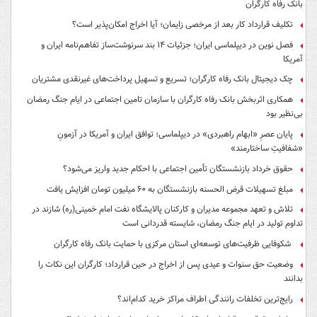
بانک رفاه کارگران
تکلیف قرارداد کار بعد از مرخصی زایمان؛ آیا اخراج امکان‌پذیر است؟
فصل نوین در دیپلماسی ایران؛ جزئیات ۱۴ بند سرنوشت‌ساز تفاهم‌نامه ایران و
آمریکا
چک دیجیتال بانک رفاه کارگران؛ تسریع و تسهیل پرداخت‌های غیرنقدی مشتریان
همکاری اثربخش بانک رفاه کارگران با سازمان تامین اجتماعی در ایام جنگ رمضان
بی‌نظیر بود
پایان عصرِ «ابهام راهبردی» در دیپلماسی؛ توافق ایران و آمریکا در آزمونِ
«شفافیتِ ساختارمند»
حقوق خرداد بازنشستگان تأمین اجتماعی با احکام جدید واریز می‌شود؟
مبلغ تسهیلات قرض الحسنه بازنشستگان به ۶۰ میلیون تومان افزایش یافت
تلاش و تعهد مجموعه مدیران و کارکنان پالایشگاه نفت امام خمینی(ره) شازند در
تداوم تولید در ایام جنگ رمضان، شایسته قدردانی است
شکوفایی ظرفیت‌های توسعه‌ای استان مرکزی با حمایت بانک رفاه کارگران
وضعیت حق سنوات و عیدی پس از اخراج در حین قرارداد؛ کارگران این نکات را
بدانند
رایج‌ترین تخلفات رانندگی اطراف مراکز خرید کدام‌اند؟