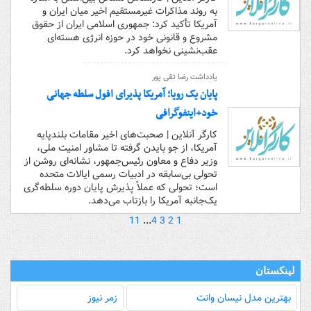
به روند مذاکرات غیرمستقیم اخیر میان ایران و
آمریکا تأکید کرد: جمهوری اسلامی ایران از حقوق
مشروع و قانونی خود در حوزه انرژی هسته‌ای
عقب‌نشینی نخواهد کرد.
یادداشت رضا تقی پور
پایان یک رویا؛ آمریکا پذیرای افول سلطه جهانی
خود+اینفوگرافی
کارگر آنلاین | صحبت‌های اخیر مقامات بلندپایه
آمریکا، از جو بایدن گرفته تا مشاور امنیت ملی،
وزیر دفاع و معاون رئیس‌جمهور، نشانه‌ای روشن از
تحولی بی‌سابقه در ادبیات رسمی ایالات متحده
است؛ تحولی که عملاً پذیرش پایان دوره سلطه‌گری
یک‌جانبه آمریکا را بازتاب می‌دهد.
11
...
4
3
2
1
لینکستان
بهترین مدل‌ نیسان وانت
زمر نیوز