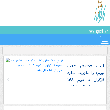
فریبِ «کاهش شتاب
تورم» را نخورید؛ سفره
کارگران با تورم ۱۲۸
درصدی خوراکی‌ها خالی
شد!