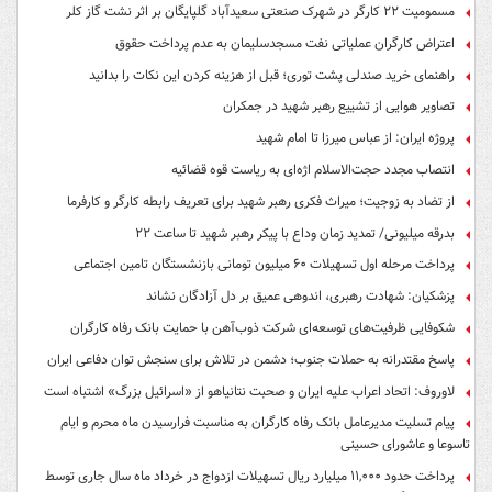
مسمومیت ۲۲ کارگر در شهرک صنعتی سعیدآباد گلپایگان بر اثر نشت گاز کلر
اعتراض کارگران عملیاتی نفت مسجدسلیمان به عدم پرداخت حقوق
راهنمای خرید صندلی پشت توری؛ قبل از هزینه کردن این نکات را بدانید
تصاویر هوایی از تشییع رهبر شهید در جمکران
پروژه ایران: از عباس میرزا تا امام شهید
انتصاب مجدد حجت‌الاسلام اژه‌ای به ریاست قوه‌ قضائیه
از تضاد به زوجیت؛ میراث فکری رهبر شهید برای تعریف رابطه کارگر و کارفرما
بدرقه میلیونی/ تمدید زمان وداع با پیکر رهبر شهید تا ساعت ۲۲
پرداخت مرحله اول تسهیلات ۶۰ میلیون تومانی بازنشستگان تامین اجتماعی
پزشکیان: شهادت رهبری، اندوهی عمیق بر دل آزادگان نشاند
شکوفایی ظرفیت‌های توسعه‌ای شرکت ذوب‌آهن با حمایت‌ بانک رفاه کارگران
پاسخ مقتدرانه به حملات جنوب؛ دشمن در تلاش برای سنجش توان دفاعی ایران
لاوروف: اتحاد اعراب علیه ایران و صحبت نتانیاهو از «اسرائیل بزرگ» اشتباه است
پیام تسلیت مدیرعامل بانک رفاه کارگران به مناسبت فرارسیدن ماه محرم و ایام
تاسوعا و عاشورای حسینی
پرداخت حدود ۱۱,۰۰۰ میلیارد ریال تسهیلات ازدواج در خرداد ماه سال جاری توسط