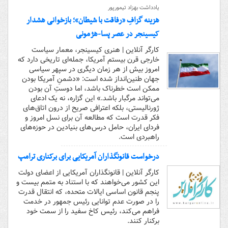
یادداشت بهزاد تیمورپور
هزینه‌ گزافِ «رفاقت با شیطان»؛ بازخوانی هشدار
کیسینجر در عصر پسا-هژمونی
کارگر آنلاین | هنری کیسینجر، معمار سیاست
خارجی قرن بیستم آمریکا، جمله‌ای تاریخی دارد که
امروز بیش از هر زمان دیگری در سپهر سیاسی
جهان طنین‌انداز شده است: «دشمنِ آمریکا بودن
ممکن است خطرناک باشد، اما دوستِ آن بودن
می‌تواند مرگبار باشد.» این گزاره، نه یک ادعای
ژورنالیستی، بلکه اعترافی صریح از درون اتاق‌های
فکر قدرت است که مطالعه آن برای نسل امروز و
فردای ایران، حامل درس‌های بنیادین در حوزه‌های
راهبردی است.
درخواست قانونگذاران آمریکایی برای برکناری ترامپ
کارگر آنلاین | قانونگذاران آمریکایی از اعضای دولت
این کشور می‌خواهند که با استناد به متمم بیست و
پنجم قانون اساسی ایالات متحده، که انتقال قدرت
را در صورت عدم توانایی رئیس جمهور در خدمت
فراهم می‌کند، رئیس کاخ سفید را از سمت خود
برکنار کنند.