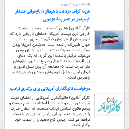
یادداشت بهزاد تیمورپور
هزینه‌ گزافِ «رفاقت با شیطان»؛ بازخوانی هشدار
کیسینجر در عصر پسا-هژمونی
کارگر آنلاین | هنری کیسینجر، معمار سیاست
خارجی قرن بیستم آمریکا، جمله‌ای تاریخی دارد که
امروز بیش از هر زمان دیگری در سپهر سیاسی
جهان طنین‌انداز شده است: «دشمنِ آمریکا بودن
ممکن است خطرناک باشد، اما دوستِ آن بودن
می‌تواند مرگبار باشد.» این گزاره، نه یک ادعای
ژورنالیستی، بلکه اعترافی صریح از درون اتاق‌های
فکر قدرت است که مطالعه آن برای نسل امروز و
فردای ایران، حامل درس‌های بنیادین در حوزه‌های
راهبردی است.
درخواست قانونگذاران آمریکایی برای برکناری ترامپ
کارگر آنلاین | قانونگذاران آمریکایی از اعضای دولت
این کشور می‌خواهند که با استناد به متمم بیست و
پنجم قانون اساسی ایالات متحده، که انتقال قدرت
را در صورت عدم توانایی رئیس جمهور در خدمت
فراهم می‌کند، رئیس کاخ سفید را از سمت خود
برکنار کنند.