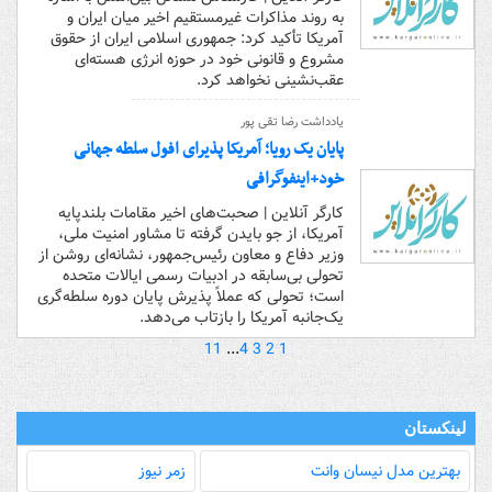
به روند مذاکرات غیرمستقیم اخیر میان ایران و
آمریکا تأکید کرد: جمهوری اسلامی ایران از حقوق
مشروع و قانونی خود در حوزه انرژی هسته‌ای
عقب‌نشینی نخواهد کرد.
یادداشت رضا تقی پور
پایان یک رویا؛ آمریکا پذیرای افول سلطه جهانی
خود+اینفوگرافی
کارگر آنلاین | صحبت‌های اخیر مقامات بلندپایه
آمریکا، از جو بایدن گرفته تا مشاور امنیت ملی،
وزیر دفاع و معاون رئیس‌جمهور، نشانه‌ای روشن از
تحولی بی‌سابقه در ادبیات رسمی ایالات متحده
است؛ تحولی که عملاً پذیرش پایان دوره سلطه‌گری
یک‌جانبه آمریکا را بازتاب می‌دهد.
11
...
4
3
2
1
لینکستان
بهترین مدل‌ نیسان وانت
زمر نیوز