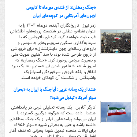
«جنگ رمضان»؛ از فتنه‌ی دی‌ماه تا کابوس
لژیون‌های آمریکایی در کوچه‌های ایران
زمر نیوز | تاریخ‌نگاران آینده، دی‌ماه ۱۴۰۴ را به
عنوان نقطه‌ی عطفی در شکست پروژه‌های اطلاعاتی
غرب ثبت خواهند کرد. کودتای نافرجامی که با
سرمایه‌گذاری سنگین سرویس‌های جاسوسی و
بازوهای رسانه‌ای چون «اینترنشنال» برای فروپاشی
از درون طراحی شده بود، با سد آهنین هویت ملی
و بصیرت مردمی برخورد کرد. «جنگ رمضان» که
امروز شاهد شعله‌ور شدن آن هستیم، نه یک نبرد
اتفاقی، بلکه خروجیِ سرخوردگیِ استراتژیک
واشینگتن از شکست آن کودتای خزنده است.
هشدار یک رسانه غربی: آیا جنگ با ایران به «بحران
سوئزِ آمریکا» تبدیل می‌شود؟
کارگر آنلاین | یک رسانه تحلیلی غربی در یادداشتی
هشدار داده است که هرگونه درگیری گسترده با
ایران می‌تواند پیامدهایی فراتر از یک جنگ منطقه‌ای
داشته باشد و حتی به بحرانی شبیه «سوئز ۱۹۵۶»
برای ایالات متحده تبدیل شود؛ بحرانی که نقطه آغاز
افول قدرت جهانی بریتانیا تلقی می‌شود.