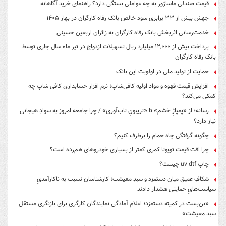
قیمت صندلی ماساژور به چه عواملی بستگی دارد؟ راهنمای خرید آگاهانه
جهش بیش از ۳۳ برابری سود خالص بانک رفاه کارگران در بهار ۱۴۰۵
خدمت‌رسانی اثربخش بانک رفاه کارگران به زائران اربعین حسینی
پرداخت بیش از ۱۲,۰۰۰ میلیارد ریال تسهیلات ازدواج در تیر ماه سال جاری توسط
بانک رفاه کارگران
حمایت از تولید ملی در اولویت این بانک
افزایش قیمت قهوه و مواد اولیه کافی‌شاپ؛ نرم افزار حسابداری کافی شاپ چه
کمکی می‌کند؟
رسانه؛ از «پمپاژِ خشم» تا «تریبونِ تاب‌آوری» / چرا جامعه امروز به سوادِ هیجانی
نیاز دارد؟
چگونه گرفتگی چاه حمام را برطرف کنیم؟
چرا افت قیمت تویوتا کمری کمتر از بسیاری خودروهای هم‌رده است؟
چاپ uv dtf چیست؟
شکافِ عمیق میان دستمزد و سبدِ معیشت؛ کارشناسان نسبت به ناکارآمدیِ
سیاست‌هایِ حمایتی هشدار دادند
«بن‌بست در کمیته دستمزد؛ اعلام آمادگی نمایندگان کارگری برای بازنگری مستقل
سبد معیشت»