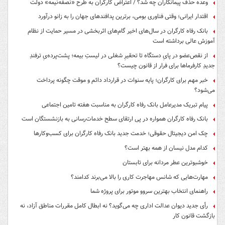
وعده حذف پیمانکاران چه شد؟ / اعتراض کارگران به طرح «نصفه‌نیمه» دولت
اقتدار ایرانی؛ وقتی فناوری بومی، برترین پدافندهای جهان را به زانو درآورد
بانک رفاه کارگران در سال‌های اخیر گام‌های اثربخشی در مسیر حمایت از نظام
آموزش عالی برداشته است
از نقص‌عضو در پایِ دستگاه تا تحقیرِ شغلی در لیستِ بیمه؛ پشت‌پرده‌یِ ترفندِ
جدیدِ کارفرماها برای فرار از قانون چیست؟
خبر مهم برای کارگران؛ پایه سنوات در قرارداد دائم و موقت چگونه پرداخت
می‌شود؟
پیام تبریک مدیرعامل بانک رفاه کارگران به مناسبت هفته تامین اجتماعی
بانک رفاه کارگران همواره در پی ارتقای سطح خدمات‌رسانی به بازنشستگان است
چک امن دیجیتال حقوقی؛ خدمت جدید بانک رفاه کارگران برای کسب‌وکارها
کدام مدل نیسان از همه بهتر است؟
خوشبوترین عطر مردانه برای تابستان
مهارت‌هایی که شانس مهاجرت کاری را بالا می‌برند کدامند؟
راهنمای انتخاب بهترین سروو موتور برای پروژه شما
رأی جدید دیوان عدالت اداری چه می‌گوید؟ نه ابطال کامل مقررات مناطق آزاد، نه
بازگشت قانون کار