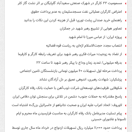
مسمومیت ۲۲ کارگر در شهرک صنعتی سعیدآباد گلپایگان بر اثر نشت گاز کلر
اعتراض کارگران عملیاتی نفت مسجدسلیمان به عدم پرداخت حقوق
راهنمای خرید صندلی پشت توری؛ قبل از هزینه کردن این نکات را بدانید
تصاویر هوایی از تشییع رهبر شهید در جمکران
پروژه ایران: از عباس میرزا تا امام شهید
انتصاب مجدد حجت‌الاسلام اژه‌ای به ریاست قوه‌ قضائیه
از تضاد به زوجیت؛ میراث فکری رهبر شهید برای تعریف رابطه کارگر و کارفرما
بدرقه میلیونی/ تمدید زمان وداع با پیکر رهبر شهید تا ساعت ۲۲
پرداخت مرحله اول تسهیلات ۶۰ میلیون تومانی بازنشستگان تامین اجتماعی
پزشکیان: شهادت رهبری، اندوهی عمیق بر دل آزادگان نشاند
شکوفایی ظرفیت‌های توسعه‌ای شرکت ذوب‌آهن با حمایت‌ بانک رفاه کارگران
پاسخ مقتدرانه به حملات جنوب؛ دشمن در تلاش برای سنجش توان دفاعی ایران
لاوروف: اتحاد اعراب علیه ایران و صحبت نتانیاهو از «اسرائیل بزرگ» اشتباه است
پیام تسلیت مدیرعامل بانک رفاه کارگران به مناسبت فرارسیدن ماه محرم و ایام
تاسوعا و عاشورای حسینی
پرداخت حدود ۱۱,۰۰۰ میلیارد ریال تسهیلات ازدواج در خرداد ماه سال جاری توسط