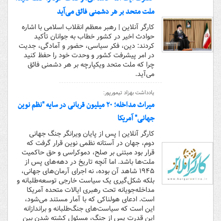
ملت متحد بر هر دشمنی فائق می‌آید
کارگر آنلاین | رهبر معظم انقلاب اسلامی با اشاره
حوادث اخیر در کشور خطاب به جوانان تأکید
کردند: دین، فکر سیاسی، حضور و آمادگی، جدیت
در امر پیشرفت کشور و وحدت خود را حفظ کنید
چرا که ملت متحد ویکپارچه بر هر دشمنی فائق
می‌آید.
یادداشت بهزاد تیمورپور:
میراث مداخله؛ ۲۰ میلیون قربانی در سایه "نظم نوین
جهانی" آمریکا
کارگر آنلاین | پس از پایان ویرانگر جنگ جهانی
دوم، جهان در آستانه نظمی نوین قرار گرفت که
قرار بود مبتنی بر صلح، دموکراسی و حق حاکمیت
ملت‌ها باشد. اما آنچه تاریخ در دهه‌های پس از
۱۹۴۵ شاهد آن بوده، نه اجرای آرمان‌های جهانی،
بلکه شکل‌گیری یک سیاست خارجی توسعه‌طلبانه و
مداخله‌جویانه تحت رهبری ایالات متحده آمریکا
است. ادعای هولناکی که با آمار مستند می‌شود،
این است که سیاست‌های جنگ‌طلبانه و براندازانه
این قدرت پس از جنگ، مسئول کشته شدن بین