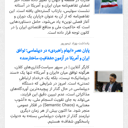
قدرت در منطقه و جهان را تغییر داده است، خبر
امضای تفاهم‌نامه میان ایران و آمریکا در آستانه
نشست سوئیس، بازتاب گسترده‌ای یافته است. این
تفاهم‌نامه که از آن به عنوان «پایان یک دوران و
آغاز فصلی نوین» یاد می‌شود، حامل دستاوردهایی
است که حاکمیت ملی و منافع اقتصادی ایران را در
کانون توجه قرار داده است.
یادداشت بهزاد تیمورپور
پایان عصرِ «ابهام راهبردی» در دیپلماسی؛ توافق
ایران و آمریکا در آزمونِ «شفافیتِ ساختارمند»
کارگر آنلاین | در سپهر سیاست‌گذاری‌های کلان،
هرگونه توافق میان «ایران و آمریکا» تنها یک «سند
دیپلماتیک» نیست، بلکه یک «رخدادِ ارتباطیِ
تمدنی» است. امروز در شرایطی که دستگاه
دیپلماسی در حال گذار از پیچیده‌ترین آوردگاه‌های
مذاکراتی است، عدم تبیین دقیقِ این فرایند،
می‌تواند به جای تقویت انسجام ملی، به «آشوبِ
معنایی» (Semantic Chaos) در افکار عمومی
منجر شود. ما اکنون بیش از هر زمان دیگری
نیازمندِ گذار از «دولتِ دیپلماسیِ بسته‌» به «دولتِ
پاسخگویِ شفاف» هستیم.