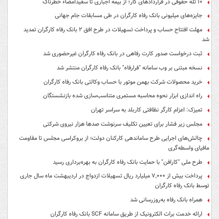
۱۰ تله حقوقی در قراردادهای کار؛ از بیمه اجباری تا سفیدامضاء خطرناک
جایزه‌های میلیونی بانک رفاه کارگران در طی مسابقات جام جهانی
مهلت افتتاح حساب و پرداخت تسهیلات در طرح افق ۲ بانک رفاه کارگران تمدید
شد
ثبت درخواست صدور کارت رفاهی در بانک رفاه کارگران غیرحضوری شد
نسخه مبتنی بر وب سامانه "فرارفاه" بانک رفاه کارگران منتشر شد
خرید محصولات شرکت بهمن موتور با حساب وکالتی بانک رفاه کارگران
راه اندازی ابزار نحوه محاسبه مستمری متناسب‌سازی شده بازنشستگان
تمیزک: اعزام کارگر نظافتی کاربلد به سراسر تهران
مجلس زیر فشار برای تعیین تکلیف سرنوشت صدها هزار نیروی شرکتی
چالش‌های اجرایی طرح ساماندهی کارکنان دولت؛ از بروکراسی مجلس تا مقاومت
مافیای واسطه‌گری
طرح ملی "کارافن" با حمایت بانک رفاه کارگران به بهره‌برداری رسید
پرداخت بیش از ۷,۰۰۰ میلیارد ریال تسهیلات ازدواج در اردیبهشت ماه سال جاری
توسط بانک رفاه کارگران
همراه بانک رفاه به‌روزرسانی شد
ارائه خدمت برات الکترونیک از طریق سامانه SCF بانک رفاه کارگران