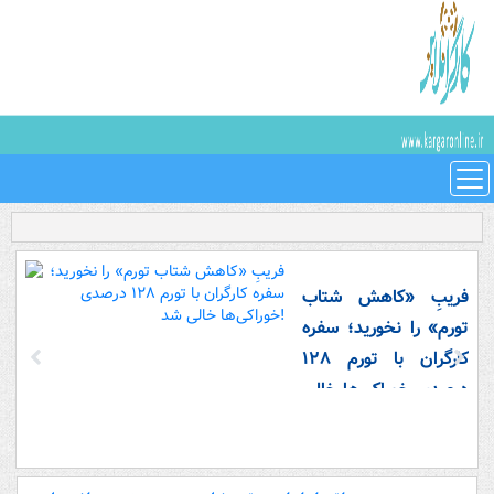
فریبِ «کاهش شتاب
تورم» را نخورید؛ سفره
کارگران با تورم ۱۲۸
درصدی خوراکی‌ها خالی
شد!