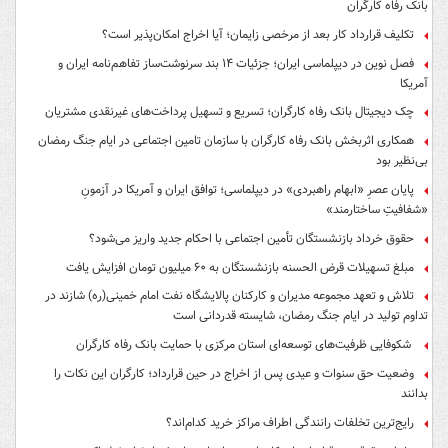
بانک رفاه کارگران
تکلیف قرارداد کار بعد از مرخصی زایمان؛ آیا اخراج امکان‌پذیر است؟
فصل نوین در دیپلماسی ایران؛ جزئیات ۱۴ بند سرنوشت‌ساز تفاهم‌نامه ایران و
آمریکا
چک دیجیتال بانک رفاه کارگران؛ تسریع و تسهیل پرداخت‌های غیرنقدی مشتریان
همکاری اثربخش بانک رفاه کارگران با سازمان تامین اجتماعی در ایام جنگ رمضان
بی‌نظیر بود
پایان عصرِ «ابهام راهبردی» در دیپلماسی؛ توافق ایران و آمریکا در آزمونِ
«شفافیتِ ساختارمند»
حقوق خرداد بازنشستگان تأمین اجتماعی با احکام جدید واریز می‌شود؟
مبلغ تسهیلات قرض الحسنه بازنشستگان به ۶۰ میلیون تومان افزایش یافت
تلاش و تعهد مجموعه مدیران و کارکنان پالایشگاه نفت امام خمینی(ره) شازند در
تداوم تولید در ایام جنگ رمضان، شایسته قدردانی است
شکوفایی ظرفیت‌های توسعه‌ای استان مرکزی با حمایت بانک رفاه کارگران
وضعیت حق سنوات و عیدی پس از اخراج در حین قرارداد؛ کارگران این نکات را
بدانند
رایج‌ترین تخلفات رانندگی اطراف مراکز خرید کدام‌اند؟