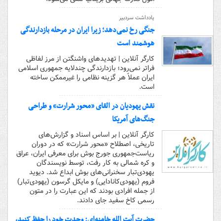
یادداشت سردبیر
جنگی رخ نمی‌دهد؛ زیرا ایران در مرحله بازدارندگی
هوشمند است
کارگر آنلاین | تهدیدهای واشنگتن از مرز لفاظی
فراتر نمی‌رود؛ بازدارندگی چندلایه جمهوری اسلامی
ایران عملاً هر گزینه نظامی را غیرممکن ساخته
است.
نقش یهودیان در القای «محور شرارت» و طراحی
جنگ‌های آمریکا
کارگر آنلاین | بر اساس اسناد و گزارش‌های
تاریخی، اصطلاح «محور شرارت» که در دوران
ریاست‌جمهوری جورج بوش برای معرفی ایران، عراق
و کره شمالی به کار رفت، توسط نویسندگان
یهودی‌تبار سخنرانی‌های بوش ابداع شد. دیوید
فروم (یهودی‌کانادایی) و مایکل گرسون (یهودی‌تبار)
از جمله افرادی بودند که این عبارت را در متون
رسمی کاخ سفید جای دادند.
حضرت آیت الله خامنه‌ای: وحدت خود را حفظ کنید،