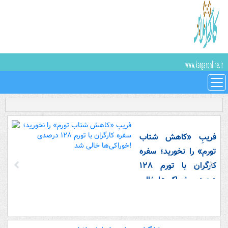
فریبِ «کاهش شتاب
تورم» را نخورید؛ سفره
کارگران با تورم ۱۲۸
درصدی خوراکی‌ها خالی
شد!