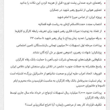
راهنمای خرید صندلی پشت توری؛ قبل از هزینه کردن این نکات را بدانید
تصاویر هوایی از تشییع رهبر شهید در جمکران
پروژه ایران: از عباس میرزا تا امام شهید
انتصاب مجدد حجت‌الاسلام اژه‌ای به ریاست قوه‌ قضائیه
از تضاد به زوجیت؛ میراث فکری رهبر شهید برای تعریف رابطه کارگر و کارفرما
بدرقه میلیونی/ تمدید زمان وداع با پیکر رهبر شهید تا ساعت ۲۲
پرداخت مرحله اول تسهیلات ۶۰ میلیون تومانی بازنشستگان تامین اجتماعی
پزشکیان: شهادت رهبری، اندوهی عمیق بر دل آزادگان نشاند
شکوفایی ظرفیت‌های توسعه‌ای شرکت ذوب‌آهن با حمایت‌ بانک رفاه کارگران
پاسخ مقتدرانه به حملات جنوب؛ دشمن در تلاش برای سنجش توان دفاعی ایران
لاوروف: اتحاد اعراب علیه ایران و صحبت نتانیاهو از «اسرائیل بزرگ» اشتباه است
پیام تسلیت مدیرعامل بانک رفاه کارگران به مناسبت فرارسیدن ماه محرم و ایام
تاسوعا و عاشورای حسینی
پرداخت حدود ۱۱,۰۰۰ میلیارد ریال تسهیلات ازدواج در خرداد ماه سال جاری توسط
بانک رفاه کارگران
تکلیف قرارداد کار بعد از مرخصی زایمان؛ آیا اخراج امکان‌پذیر است؟