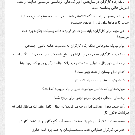
بانک رفاه کارگران در سال‌های اخیر گام‌های اثربخشی در مسیر حمایت از نظام
آموزش عالی برداشته است
از نقص‌عضو در پایِ دستگاه تا تحقیرِ شغلی در لیستِ بیمه؛ پشت‌پرده‌یِ ترفندِ
جدیدِ کارفرماها برای فرار از قانون چیست؟
خبر مهم برای کارگران؛ پایه سنوات در قرارداد دائم و موقت چگونه پرداخت
می‌شود؟
پیام تبریک مدیرعامل بانک رفاه کارگران به مناسبت هفته تامین اجتماعی
بانک رفاه کارگران همواره در پی ارتقای سطح خدمات‌رسانی به بازنشستگان است
چک امن دیجیتال حقوقی؛ خدمت جدید بانک رفاه کارگران برای کسب‌وکارها
کدام مدل نیسان از همه بهتر است؟
خوشبوترین عطر مردانه برای تابستان
مهارت‌هایی که شانس مهاجرت کاری را بالا می‌برند کدامند؟
راهنمای انتخاب بهترین سروو موتور برای پروژه شما
رأی جدید دیوان عدالت اداری چه می‌گوید؟ نه ابطال کامل مقررات مناطق آزاد، نه
بازگشت قانون کار
مسمومیت ۲۲ کارگر در شهرک صنعتی سعیدآباد گلپایگان بر اثر نشت گاز کلر
اعتراض کارگران عملیاتی نفت مسجدسلیمان به عدم پرداخت حقوق