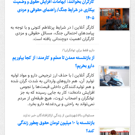
کارگران بخوانند: ابهامات افزایش حقوق و وضعیت
بیکاری در شرایط جنگ/ راهنمای حقوقی و مزدی
۱۴۰۵
کارگر آنلاین | در شرایط پرتلاطم کنونی و با توجه به
پیامدهای احتمالی جنگ، مسائل حقوقی و مزدی
کارگران اهمیت دوچندانی یافته است.
دارو فقط برای توانگران!/
از بازنشسته معدن تا معلم و کارمند: از کجا بیاوریم
دارو بخریم؟
کارگر آنلاین | با حذف ارز ترجیحی دارو و مواد اولیه
تولیدِ آن، هم داروهای وارداتی به شدت گران شده
و هم تولیدکنندگان داخلی قیمت‌ها را نجومی
افزایش داده‌اند؛ کار به جایی رسیده که به جز
توانگران و اصحاب ثروت، هیچ طبقه‌ای از مردم
نمی‌تواند به راحتی و بی‌دغدغه دارو بخرد.
مسئولانِ بالاشهرنشین از زندگیِ ازکارافتادگان خبر ندارند
بازنشسته با ۱۰ میلیون تومان حقوق چطور زندگی
کند؟