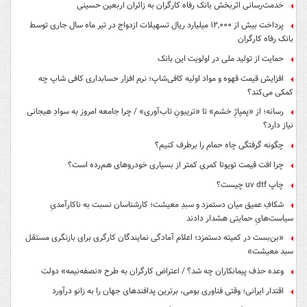
خدمت‌رسانی اثربخش بانک رفاه کارگران به زائران اربعین حسینی
پرداخت بیش از ۱۲,۰۰۰ میلیارد ریال تسهیلات ازدواج در تیر ماه سال جاری توسط
بانک رفاه کارگران
حمایت از تولید ملی در اولویت این بانک
افزایش قیمت قهوه و مواد اولیه کافی‌شاپ؛ نرم افزار حسابداری کافی شاپ چه
کمکی می‌کند؟
رسانه؛ از «پمپاژِ خشم» تا «تریبونِ تاب‌آوری» / چرا جامعه امروز به سوادِ هیجانی
نیاز دارد؟
چگونه گرفتگی چاه حمام را برطرف کنیم؟
چرا افت قیمت تویوتا کمری کمتر از بسیاری خودروهای هم‌رده است؟
چاپ uv dtf چیست؟
شکافِ عمیق میان دستمزد و سبدِ معیشت؛ کارشناسان نسبت به ناکارآمدیِ
سیاست‌هایِ حمایتی هشدار دادند
«بن‌بست در کمیته دستمزد؛ اعلام آمادگی نمایندگان کارگری برای بازنگری مستقل
سبد معیشت»
وعده حذف پیمانکاران چه شد؟ / اعتراض کارگران به طرح «نصفه‌نیمه» دولت
اقتدار ایرانی؛ وقتی فناوری بومی، برترین پدافندهای جهان را به زانو درآورد