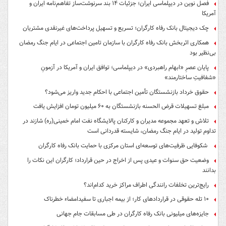
فصل نوین در دیپلماسی ایران؛ جزئیات ۱۴ بند سرنوشت‌ساز تفاهم‌نامه ایران و
آمریکا
چک دیجیتال بانک رفاه کارگران؛ تسریع و تسهیل پرداخت‌های غیرنقدی مشتریان
همکاری اثربخش بانک رفاه کارگران با سازمان تامین اجتماعی در ایام جنگ رمضان
بی‌نظیر بود
پایان عصرِ «ابهام راهبردی» در دیپلماسی؛ توافق ایران و آمریکا در آزمونِ
«شفافیتِ ساختارمند»
حقوق خرداد بازنشستگان تأمین اجتماعی با احکام جدید واریز می‌شود؟
مبلغ تسهیلات قرض الحسنه بازنشستگان به ۶۰ میلیون تومان افزایش یافت
تلاش و تعهد مجموعه مدیران و کارکنان پالایشگاه نفت امام خمینی(ره) شازند در
تداوم تولید در ایام جنگ رمضان، شایسته قدردانی است
شکوفایی ظرفیت‌های توسعه‌ای استان مرکزی با حمایت بانک رفاه کارگران
وضعیت حق سنوات و عیدی پس از اخراج در حین قرارداد؛ کارگران این نکات را
بدانند
رایج‌ترین تخلفات رانندگی اطراف مراکز خرید کدام‌اند؟
۱۰ تله حقوقی در قراردادهای کار؛ از بیمه اجباری تا سفیدامضاء خطرناک
جایزه‌های میلیونی بانک رفاه کارگران در طی مسابقات جام جهانی