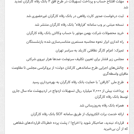
مهلت افتتاح حساب و پرداخت تسهیلات در طرح افق ۲ بانک رفاه کارگران تمدید
شد
ثبت درخواست صدور کارت رفاهی در بانک رفاه کارگران غیرحضوری شد
نسخه مبتنی بر وب سامانه "فرارفاه" بانک رفاه کارگران منتشر شد
خرید محصولات شرکت بهمن موتور با حساب وکالتی بانک رفاه کارگران
راه اندازی ابزار نحوه محاسبه مستمری متناسب‌سازی شده بازنشستگان
تمیزک: اعزام کارگر نظافتی کاربلد به سراسر تهران
مجلس زیر فشار برای تعیین تکلیف سرنوشت صدها هزار نیروی شرکتی
چالش‌های اجرایی طرح ساماندهی کارکنان دولت؛ از بروکراسی مجلس تا مقاومت
مافیای واسطه‌گری
طرح ملی "کارافن" با حمایت بانک رفاه کارگران به بهره‌برداری رسید
پرداخت بیش از ۷,۰۰۰ میلیارد ریال تسهیلات ازدواج در اردیبهشت ماه سال جاری
توسط بانک رفاه کارگران
همراه بانک رفاه به‌روزرسانی شد
ارائه خدمت برات الکترونیک از طریق سامانه SCF بانک رفاه کارگران
قرارداد نبندید، صاحبکار شوید یا اخراج! / پشت پرده خطرناک قراردادهای شفاهی
که از آن بی‌خبرید