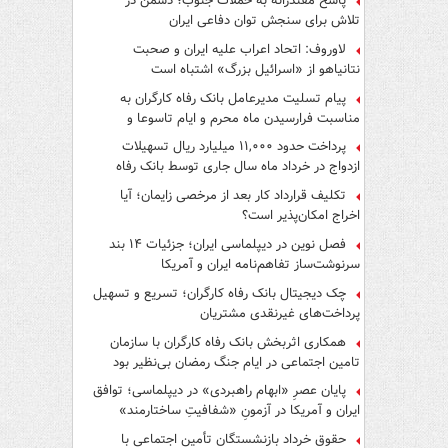
پاسخ مقتدرانه به حملات جنوب؛ دشمن در
تلاش برای سنجش توان دفاعی ایران
لاوروف: اتحاد اعراب علیه ایران و صحبت
نتانیاهو از «اسرائیل بزرگ» اشتباه است
پیام تسلیت مدیرعامل بانک رفاه کارگران به
مناسبت فرارسیدن ماه محرم و ایام تاسوعا و
عاشورای حسینی
پرداخت حدود ۱۱,۰۰۰ میلیارد ریال تسهیلات
ازدواج در خرداد ماه سال جاری توسط بانک رفاه
کارگران
تکلیف قرارداد کار بعد از مرخصی زایمان؛ آیا
اخراج امکان‌پذیر است؟
فصل نوین در دیپلماسی ایران؛ جزئیات ۱۴ بند
سرنوشت‌ساز تفاهم‌نامه ایران و آمریکا
چک دیجیتال بانک رفاه کارگران؛ تسریع و تسهیل
پرداخت‌های غیرنقدی مشتریان
همکاری اثربخش بانک رفاه کارگران با سازمان
تامین اجتماعی در ایام جنگ رمضان بی‌نظیر بود
پایان عصرِ «ابهام راهبردی» در دیپلماسی؛ توافق
ایران و آمریکا در آزمونِ «شفافیتِ ساختارمند»
حقوق خرداد بازنشستگان تأمین اجتماعی با