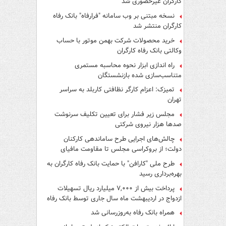
کارگران غیرحضوری شد
نسخه مبتنی بر وب سامانه "فرارفاه" بانک رفاه
کارگران منتشر شد
خرید محصولات شرکت بهمن موتور با حساب
وکالتی بانک رفاه کارگران
راه اندازی ابزار نحوه محاسبه مستمری
متناسب‌سازی شده بازنشستگان
تمیزک: اعزام کارگر نظافتی کاربلد به سراسر
تهران
مجلس زیر فشار برای تعیین تکلیف سرنوشت
صدها هزار نیروی شرکتی
چالش‌های اجرایی طرح ساماندهی کارکنان
دولت؛ از بروکراسی مجلس تا مقاومت مافیای
واسطه‌گری
طرح ملی "کارافن" با حمایت بانک رفاه کارگران به
بهره‌برداری رسید
پرداخت بیش از ۷,۰۰۰ میلیارد ریال تسهیلات
ازدواج در اردیبهشت ماه سال جاری توسط بانک رفاه
کارگران
همراه بانک رفاه به‌روزرسانی شد