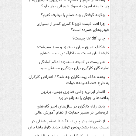
رسانه؛ از «پمپاژِ خشم» تا «تریبونِ تاب‌آوری» /
چرا جامعه امروز به سوادِ هیجانی نیاز دارد؟
چگونه گرفتگی چاه حمام را برطرف کنیم؟
چرا افت قیمت تویوتا کمری کمتر از بسیاری
خودروهای هم‌رده است؟
چاپ uv dtf چیست؟
شکافِ عمیق میان دستمزد و سبدِ معیشت؛
کارشناسان نسبت به ناکارآمدیِ سیاست‌هایِ
حمایتی هشدار دادند
«بن‌بست در کمیته دستمزد؛ اعلام آمادگی
نمایندگان کارگری برای بازنگری مستقل سبد
معیشت»
وعده حذف پیمانکاران چه شد؟ / اعتراض کارگران
به طرح «نصفه‌نیمه» دولت
اقتدار ایرانی؛ وقتی فناوری بومی، برترین
پدافندهای جهان را به زانو درآورد
بانک رفاه کارگران در سال‌های اخیر گام‌های
اثربخشی در مسیر حمایت از نظام آموزش عالی
برداشته است
از نقص‌عضو در پایِ دستگاه تا تحقیرِ شغلی در
لیستِ بیمه؛ پشت‌پرده‌یِ ترفندِ جدیدِ کارفرماها برای
فرار از قانون چیست؟