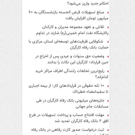
احکام جدید واریز می‌شود؟
مبلغ تسهیلات قرض الحسنه بازنشستگان به ۶۰
میلیون تومان افزایش یافت
تلاش و تعهد مجموعه مدیران و کارکنان
پالایشگاه نفت امام خمینی(ره) شازند در تداوم
تولید در ایام جنگ رمضان، شایسته قدردانی است
شکوفایی ظرفیت‌های توسعه‌ای استان مرکزی با
حمایت بانک رفاه کارگران
وضعیت حق سنوات و عیدی پس از اخراج در
حین قرارداد؛ کارگران این نکات را بدانند
رایج‌ترین تخلفات رانندگی اطراف مراکز خرید
کدام‌اند؟
۱۰ تله حقوقی در قراردادهای کار؛ از بیمه اجباری
تا سفیدامضاء خطرناک
جایزه‌های میلیونی بانک رفاه کارگران در طی
مسابقات جام جهانی
مهلت افتتاح حساب و پرداخت تسهیلات در طرح
افق ۲ بانک رفاه کارگران تمدید شد
ثبت درخواست صدور کارت رفاهی در بانک رفاه