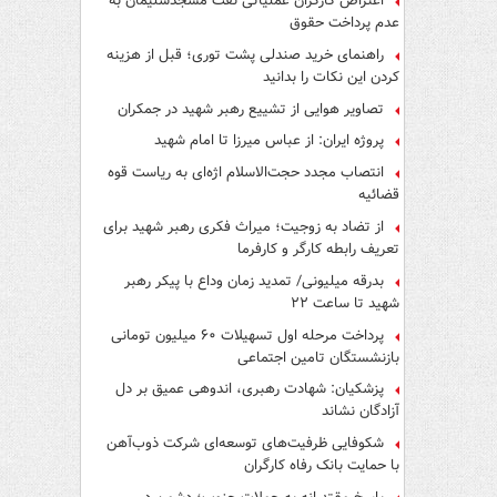
اعتراض کارگران عملیاتی نفت مسجدسلیمان به
عدم پرداخت حقوق
راهنمای خرید صندلی پشت توری؛ قبل از هزینه
کردن این نکات را بدانید
تصاویر هوایی از تشییع رهبر شهید در جمکران
پروژه ایران: از عباس میرزا تا امام شهید
انتصاب مجدد حجت‌الاسلام اژه‌ای به ریاست قوه‌
قضائیه
از تضاد به زوجیت؛ میراث فکری رهبر شهید برای
تعریف رابطه کارگر و کارفرما
بدرقه میلیونی/ تمدید زمان وداع با پیکر رهبر
شهید تا ساعت ۲۲
پرداخت مرحله اول تسهیلات ۶۰ میلیون تومانی
بازنشستگان تامین اجتماعی
پزشکیان: شهادت رهبری، اندوهی عمیق بر دل
آزادگان نشاند
شکوفایی ظرفیت‌های توسعه‌ای شرکت ذوب‌آهن
با حمایت‌ بانک رفاه کارگران