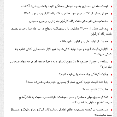
قیمت صندلی ماساژور به چه عواملی بستگی دارد؟ راهنمای خرید آگاهانه
جهش بیش از ۳۳ برابری سود خالص بانک رفاه کارگران در بهار ۱۴۰۵
خدمت‌رسانی اثربخش بانک رفاه کارگران به زائران اربعین حسینی
پرداخت بیش از ۱۲,۰۰۰ میلیارد ریال تسهیلات ازدواج در تیر ماه سال جاری توسط
بانک رفاه کارگران
حمایت از تولید ملی در اولویت این بانک
افزایش قیمت قهوه و مواد اولیه کافی‌شاپ؛ نرم افزار حسابداری کافی شاپ چه
کمکی می‌کند؟
رسانه؛ از «پمپاژِ خشم» تا «تریبونِ تاب‌آوری» / چرا جامعه امروز به سوادِ هیجانی
نیاز دارد؟
چگونه گرفتگی چاه حمام را برطرف کنیم؟
چرا افت قیمت تویوتا کمری کمتر از بسیاری خودروهای هم‌رده است؟
چاپ uv dtf چیست؟
شکافِ عمیق میان دستمزد و سبدِ معیشت؛ کارشناسان نسبت به ناکارآمدیِ
سیاست‌هایِ حمایتی هشدار دادند
«بن‌بست در کمیته دستمزد؛ اعلام آمادگی نمایندگان کارگری برای بازنگری مستقل
سبد معیشت»