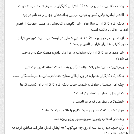
وعده حذف پیمانکاران چه شد؟ / اعتراض کارگران به طرح «نصفه‌نیمه» دولت
اقتدار ایرانی؛ وقتی فناوری بومی، برترین پدافندهای جهان را به زانو درآورد
بانک رفاه کارگران در سال‌های اخیر گام‌های اثربخشی در مسیر حمایت از نظام
آموزش عالی برداشته است
از نقص‌عضو در پایِ دستگاه تا تحقیرِ شغلی در لیستِ بیمه؛ پشت‌پرده‌یِ ترفندِ
جدیدِ کارفرماها برای فرار از قانون چیست؟
خبر مهم برای کارگران؛ پایه سنوات در قرارداد دائم و موقت چگونه پرداخت
می‌شود؟
پیام تبریک مدیرعامل بانک رفاه کارگران به مناسبت هفته تامین اجتماعی
بانک رفاه کارگران همواره در پی ارتقای سطح خدمات‌رسانی به بازنشستگان است
چک امن دیجیتال حقوقی؛ خدمت جدید بانک رفاه کارگران برای کسب‌وکارها
کدام مدل نیسان از همه بهتر است؟
خوشبوترین عطر مردانه برای تابستان
مهارت‌هایی که شانس مهاجرت کاری را بالا می‌برند کدامند؟
راهنمای انتخاب بهترین سروو موتور برای پروژه شما
رأی جدید دیوان عدالت اداری چه می‌گوید؟ نه ابطال کامل مقررات مناطق آزاد، نه
بازگشت قانون کار