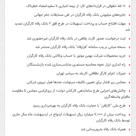
۱۰ تله حقوقی در قراردادهای کار؛ از بیمه اجباری تا سفیدامضاء خطرناک
جایزه‌های میلیونی بانک رفاه کارگران در طی مسابقات جام جهانی
مهلت افتتاح حساب و پرداخت تسهیلات در طرح افق ۲ بانک رفاه کارگران تمدید
شد
ثبت درخواست صدور کارت رفاهی در بانک رفاه کارگران غیرحضوری شد
نسخه مبتنی بر وب سامانه "فرارفاه" بانک رفاه کارگران منتشر شد
خرید محصولات شرکت بهمن موتور با حساب وکالتی بانک رفاه کارگران
راه اندازی ابزار نحوه محاسبه مستمری متناسب‌سازی شده بازنشستگان
تمیزک: اعزام کارگر نظافتی کاربلد به سراسر تهران
مجلس زیر فشار برای تعیین تکلیف سرنوشت صدها هزار نیروی شرکتی
چالش‌های اجرایی طرح ساماندهی کارکنان دولت؛ از بروکراسی مجلس تا مقاومت
مافیای واسطه‌گری
طرح ملی "کارافن" با حمایت بانک رفاه کارگران به بهره‌برداری رسید
پرداخت بیش از ۷,۰۰۰ میلیارد ریال تسهیلات ازدواج در اردیبهشت ماه سال جاری
توسط بانک رفاه کارگران
همراه بانک رفاه به‌روزرسانی شد