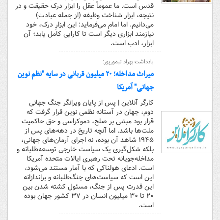
قدس است. ما عموماً عقل را ابزار درک حقیقت و در
نتیجه، ابزار شناخت وظیفه (از جمله عبادت)
می‌دانیم. اما امام می‌فرماید: این ابزارِ درک، خود
نیازمند ابزاری دیگر است تا کارایی کامل یابد؛ آن
ابزار، ادب است.
یادداشت بهزاد تیمورپور:
میراث مداخله؛ ۲۰ میلیون قربانی در سایه "نظم نوین
جهانی" آمریکا
کارگر آنلاین | پس از پایان ویرانگر جنگ جهانی
دوم، جهان در آستانه نظمی نوین قرار گرفت که
قرار بود مبتنی بر صلح، دموکراسی و حق حاکمیت
ملت‌ها باشد. اما آنچه تاریخ در دهه‌های پس از
۱۹۴۵ شاهد آن بوده، نه اجرای آرمان‌های جهانی،
بلکه شکل‌گیری یک سیاست خارجی توسعه‌طلبانه و
مداخله‌جویانه تحت رهبری ایالات متحده آمریکا
است. ادعای هولناکی که با آمار مستند می‌شود،
این است که سیاست‌های جنگ‌طلبانه و براندازانه
این قدرت پس از جنگ، مسئول کشته شدن بین
۲۰ تا ۳۰ میلیون انسان در ۳۷ کشور جهان بوده
است.