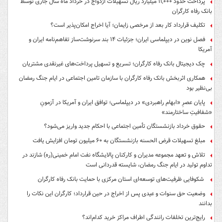
پرداخت حدود ۱۱,۰۰۰ میلیارد ریال تسهیلات ازدواج در خرداد ماه سال جاری توسط
بانک رفاه کارگران
تکلیف قرارداد کار بعد از مرخصی زایمان؛ آیا اخراج امکان‌پذیر است؟
فصل نوین در دیپلماسی ایران؛ جزئیات ۱۴ بند سرنوشت‌ساز تفاهم‌نامه ایران و
آمریکا
چک دیجیتال بانک رفاه کارگران؛ تسریع و تسهیل پرداخت‌های غیرنقدی مشتریان
همکاری اثربخش بانک رفاه کارگران با سازمان تامین اجتماعی در ایام جنگ رمضان
بی‌نظیر بود
پایان عصرِ «ابهام راهبردی» در دیپلماسی؛ توافق ایران و آمریکا در آزمونِ
«شفافیتِ ساختارمند»
حقوق خرداد بازنشستگان تأمین اجتماعی با احکام جدید واریز می‌شود؟
مبلغ تسهیلات قرض الحسنه بازنشستگان به ۶۰ میلیون تومان افزایش یافت
تلاش و تعهد مجموعه مدیران و کارکنان پالایشگاه نفت امام خمینی(ره) شازند در
تداوم تولید در ایام جنگ رمضان، شایسته قدردانی است
شکوفایی ظرفیت‌های توسعه‌ای استان مرکزی با حمایت بانک رفاه کارگران
وضعیت حق سنوات و عیدی پس از اخراج در حین قرارداد؛ کارگران این نکات را
بدانند
رایج‌ترین تخلفات رانندگی اطراف مراکز خرید کدام‌اند؟