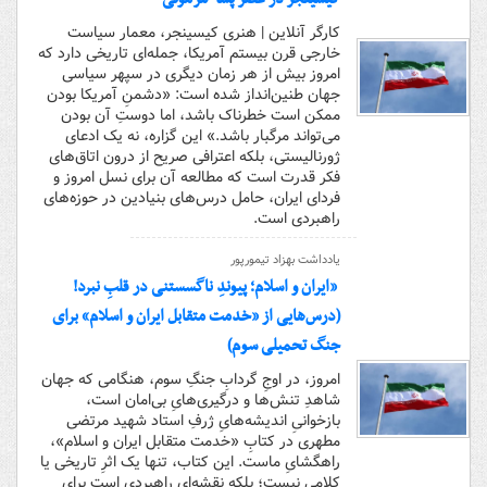
کارگر آنلاین | هنری کیسینجر، معمار سیاست
خارجی قرن بیستم آمریکا، جمله‌ای تاریخی دارد که
امروز بیش از هر زمان دیگری در سپهر سیاسی
جهان طنین‌انداز شده است: «دشمنِ آمریکا بودن
ممکن است خطرناک باشد، اما دوستِ آن بودن
می‌تواند مرگبار باشد.» این گزاره، نه یک ادعای
ژورنالیستی، بلکه اعترافی صریح از درون اتاق‌های
فکر قدرت است که مطالعه آن برای نسل امروز و
فردای ایران، حامل درس‌های بنیادین در حوزه‌های
راهبردی است.
یادداشت بهزاد تیمورپور
«ایران و اسلام؛ پیوندِ ناگسستنی در قلبِ نبرد!
(درس‌هایی از «خدمت متقابل ایران و اسلام» برای
جنگ تحمیلی سوم)
امروز، در اوجِ گردابِ جنگِ سوم، هنگامی که جهان
شاهدِ تنش‌ها و درگیری‌هایِ بی‌امان است،
بازخوانیِ اندیشه‌هایِ ژرفِ استاد شهید مرتضی
مطهری در کتابِ «خدمت متقابل ایران و اسلام»،
راهگشایِ ماست. این کتاب، تنها یک اثرِ تاریخی یا
کلامی نیست؛ بلکه نقشه‌ای راهبردی است برای