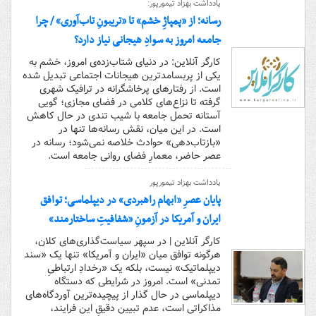
یادداشت بهزاد تیمورپور:
رسانه؛ از «پمپاژِ خشم» تا «تریبونِ تاب‌آوری» / چرا
جامعه امروز به سوادِ هیجانی نیاز دارد؟
کارگر آنلاین: در دنیای شتاب‌زده‌ی امروز، خشم به
یکی از پربسامدترین هیجانات اجتماعی تبدیل شده
است. از رفتارهای پرخاشگرانه در ترافیک شهری
گرفته تا نزاع‌های کلامی در فضای مجازی؛ گویی
آستانه تحمل جامعه با شیب تندی در حال کاهش
است. در این میان، نقش رسانه‌ها تنها در
«بازتاب‌دهی» حوادث خلاصه نمی‌شود؛ رسانه در
عصر حاضر، معمارِ فضای روانی جامعه است.
یادداشت بهزاد تیمورپور
پایان عصرِ «ابهام راهبردی» در دیپلماسی؛ توافق
ایران و آمریکا در آزمونِ «شفافیتِ ساختارمند»
کارگر آنلاین | در سپهر سیاست‌گذاری‌های کلان،
هرگونه توافق میان «ایران و آمریکا» تنها یک «سند
دیپلماتیک» نیست، بلکه یک «رخدادِ ارتباطیِ
تمدنی» است. امروز در شرایطی که دستگاه
دیپلماسی در حال گذار از پیچیده‌ترین آوردگاه‌های
مذاکراتی است، عدم تبیین دقیقِ این فرایند،