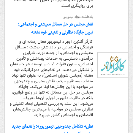
حرکت می‌کند و همواره در کمین “لحظه” مناسب
برای روایتگری است.
یادداشت بهزاد تیمورپور
نقش مجلس در حل مسائل معیشتی و اجتماعی:
تبیین جایگاه نظارتی و تقنینی قوه مقننه
کارگر آنلاین | بهزاد تیمورپور فعال رسانه ای و
فرهنگی و اجتماعی در یادداشتی نوشت : مسائل
معیشتی و اجتماعی، از جمله تورم، نابرابری
درآمدی، دسترسی به خدمات بهداشتی و تأمین
اجتماعی، ستون فقرات ثبات و توسعه هر جامعه‌ای
را تشکیل می‌دهند. در نظام‌های دموکراتیک، قوه
مقننه (مجلس شورای اسلامی)، به عنوان تنها نهاد
منتخب مستقیم مردم، نقش محوری و چندوجهی
در مواجهه با این چالش‌ها ایفا می‌کند. جایگاه
مجلس در حل این مسائل نه تنها در وضع قوانین،
بلکه در نظارت دقیق بر اجرای آن‌ها تعریف
می‌شود. این سند به بررسی تفصیلی ابعاد تقنینی و
نظارتی مجلس در مواجهه با مهم‌ترین چالش‌های
اقتصادی و اجتماعی کشور می‌پردازد.
نظریه «تکامل چندوجهی تیمورپور»؛ راهنمای جدید