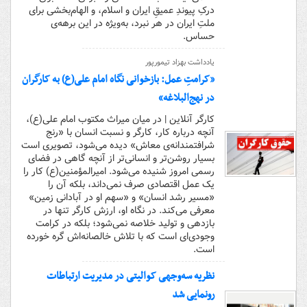
درکِ پیوندِ عمیقِ ایران و اسلام، و الهام‌بخشی برای
ملتِ ایران در هر نبرد، به‌ویژه در این برهه‌ی
حساس.
یادداشت بهزاد تیمورپور
«کرامتِ عمل: بازخوانی نگاه امام علی(ع) به کارگران
در نهج‌البلاغه»
کارگر آنلاین | در میان میراث مکتوب امام علی(ع)،
آنچه درباره کار، کارگر و نسبت انسان با «رنج
شرافتمندانه‌ی معاش» دیده می‌شود، تصویری است
بسیار روشن‌تر و انسانی‌تر از آنچه گاهی در فضای
رسمی امروز شنیده می‌شود. امیرالمؤمنین(ع) کار را
یک عمل اقتصادی صرف نمی‌داند، بلکه آن را
«مسیر رشد انسان» و «سهم او در آبادانی زمین»
معرفی می‌کند. در نگاه او، ارزش کارگر تنها در
بازدهی و تولید خلاصه نمی‌شود؛ بلکه در کرامت
وجودی‌ای است که با تلاش خالصانه‌اش گره خورده
است.
نظریه سه‌وجهی کوالیتی در مدیریت ارتباطات
رونمایی شد