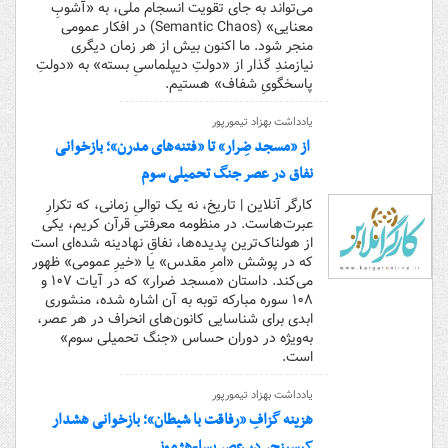
می‌تواند به جای تقویت انسجام ملی، به «آشوبِ
معنایی» (Semantic Chaos) در افکار عمومی
منجر شود. ما اکنون بیش از هر زمان دیگری
نیازمندِ گذار از «دولتِ دیپلماسیِ بسته‌» به «دولتِ
پاسخگویِ شفاف» هستیم.
یادداشت بهزاد تیمورپور
از «مسجد ضِرار» تا «فتنه‌های مدرن»؛ بازخوانی
نفاق در عصر جنگ تحمیلی سوم
کارگر آنلاین | تاریخ، نه یک توالیِ زمانی، که تکرارِ
عبرت‌هاست. در منظومه معرفتی قرآن کریم، یکی
از هولناک‌ترین پدیده‌ها، نفاقِ نهادینه شده‌ای است
که در پوشش «امرِ مقدس» یا «خیرِ عمومی» ظهور
می‌کند. داستان «مسجد ضرار» که در آیات ۱۰۷ و
۱۰۸ سوره مبارکه توبه به آن اشاره شده، منشوری
ابدی برای شناسایی کانون‌های انحراف در هر عصر،
به‌ویژه در دوران حساس «جنگ تحمیلی سوم»
است.
یادداشت بهزاد تیمورپور
هزینه‌ گزافِ «رفاقت با شیطان»؛ بازخوانی هشدار
کیسینجر در عصر پسا-هژمونی