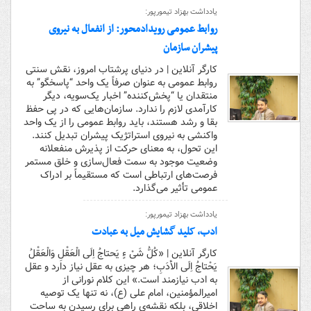
یادداشت بهزاد تیمورپور:
روابط عمومی رویدادمحور: از انفعال به نیروی
پیشران سازمان
کارگر آنلاین | در دنیای پرشتاب امروز، نقش سنتی
روابط عمومی به عنوان صرفاً یک واحد “پاسخگو” به
منتقدان یا “پخش‌کننده” اخبار یک‌سویه، دیگر
کارآمدی لازم را ندارد. سازمان‌هایی که در پی حفظ
بقا و رشد هستند، باید روابط عمومی را از یک واحد
واکنشی به نیروی استراتژیک پیشران تبدیل کنند.
این تحول، به معنای حرکت از پذیرش منفعلانه
وضعیت موجود به سمت فعال‌سازی و خلق مستمر
فرصت‌های ارتباطی است که مستقیماً بر ادراک
عمومی تأثیر می‌گذارد.
یادداشت بهزاد تیمورپور:
ادب، کلید گشایش میل به عبادت
کارگر آنلاین | «کُلُّ شَىْ ءٍ یَحتاجُ اِلَى الْعَقْلِ وَالْعَقْلُ
یَحْتاجُ اِلَى الاَْدَبِ؛ هر چیزى به عقل نیاز دارد و عقل
به ادب نیازمند است.» این کلام نورانی از
امیرالمؤمنین، امام علی (ع)، نه تنها یک توصیه
اخلاقی، بلکه نقشه‌ی راهی برای رسیدن به ساحت