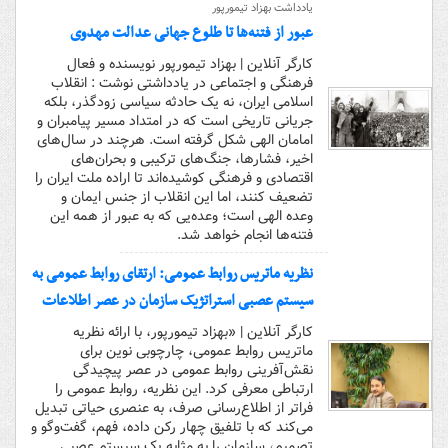
یادداشت بهزاد تیمورپور
عبور از فتنه‌ها تا طلوع جهانی عدالت مهدوی
کارگر آنلاین | بهزاد تیمورپور نویسنده و فعال
فرهنگی و اجتماعی در یادداشتی نوشت : انقلاب
اسلامی ایران، نه یک حادثه سیاسی زودگذر، بلکه
جریانی تاریخی است که در امتداد مسیر پیامبران و
امامان الهی شکل گرفته است. هرچند در سال‌های
اخیر، فشارها، جنگ‌های ترکیبی و بحران‌های
اقتصادی و فرهنگی کوشیده‌اند تا اراده ملت ایران را
تضعیف کنند، اما این انقلاب از جنس ایمان و
وعده الهی است؛ وعده‌یی که به عبور از همه این
فتنه‌ها انجام خواهد شد.
نظریه ماتریس روابط عمومی: ارتقای روابط عمومی به
سیستم عصبی استراتژیک سازمان در عصر اطلاعات
کارگر آنلاین | «بهزاد تیمورپور، با ارائه نظریه
ماتریس روابط عمومی، چارچوبی نوین برای
نقش‌آفرینی روابط عمومی در عصر پیچیدگی
ارتباطی معرفی کرد. این نظریه، روابط عمومی را
فراتر از اطلاع‌رسانی صرف، به عنصری حیاتی تبدیل
می‌کند که با تلفیق چهار رکن داده، فهم، گفت‌وگو و
تصمیم، سازمان را به مثابه یک سیستم عصبی