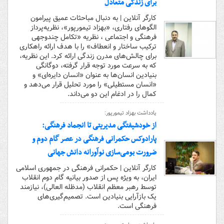
برای زندگی متعادل
کارگر آنلاین | به دنبال مباحثات عمیق پیرامون
الگوهای رفتاری، «بهزاد تیمورپور»، نظریه‌پرداز
فرهنگی و اجتماعی ، نظریه «تکامل چندوجهی
ترکیب ساختار و انعطاف» را با هدف ارائه راهکاری
برای چالش‌های مدرن زندگی ارائه کرد. این نظریه،
که به سرعت مورد توجه قرار گرفته، دوگانگی
بنیادین انسان‌ها به عنوان «انسان دایره‌ای» و
«انسان مستطیلی» را مورد تحلیل قرار می‌دهد و
کمال را در ادغام این دو می‌داند.
یادداشت بهزاد تیمورپور:
از خودشیفتگی مدیریتی تا انجماد فرهنگی:
پارادوکس حکمرانی فرهنگی در عصر گام دوم و
ضرورت بومی‌سازی نوآورانه دانش جهانی
کارگر آنلاین | حکمرانی فرهنگی در جمهوری اسلامی
ایران، به ویژه پس از صدور بیانیه گام دوم انقلاب
توسط رهبر معظم انقلاب (مدظله العالی)، نیازمند
یک بازآرایی بنیادین است. تصمیم‌گیری‌های
فرهنگی است.