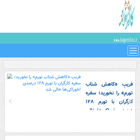
فریبِ «کاهش شتاب
تورم» را نخورید؛ سفره
کارگران با تورم ۱۲۸
درصدی خوراکی‌ها خالی
شد!