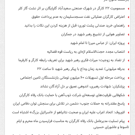
مسمومیت ۲۲ کارگر در شهرک صنعتی سعیدآباد گلپایگان بر اثر نشت گاز کلر
اعتراض کارگران عملیاتی نفت مسجدسلیمان به عدم پرداخت حقوق
راهنمای خرید صندلی پشت توری؛ قبل از هزینه کردن این نکات را بدانید
تصاویر هوایی از تشییع رهبر شهید در جمکران
پروژه ایران: از عباس میرزا تا امام شهید
انتصاب مجدد حجت‌الاسلام اژه‌ای به ریاست قوه‌ قضائیه
از تضاد به زوجیت؛ میراث فکری رهبر شهید برای تعریف رابطه کارگر و کارفرما
بدرقه میلیونی/ تمدید زمان وداع با پیکر رهبر شهید تا ساعت ۲۲
پرداخت مرحله اول تسهیلات ۶۰ میلیون تومانی بازنشستگان تامین اجتماعی
پزشکیان: شهادت رهبری، اندوهی عمیق بر دل آزادگان نشاند
شکوفایی ظرفیت‌های توسعه‌ای شرکت ذوب‌آهن با حمایت‌ بانک رفاه کارگران
پاسخ مقتدرانه به حملات جنوب؛ دشمن در تلاش برای سنجش توان دفاعی ایران
لاوروف: اتحاد اعراب علیه ایران و صحبت نتانیاهو از «اسرائیل بزرگ» اشتباه است
پیام تسلیت مدیرعامل بانک رفاه کارگران به مناسبت فرارسیدن ماه محرم و ایام
تاسوعا و عاشورای حسینی