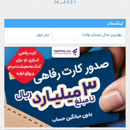
14
...
4
3
2
1
لینکستان
بهترین مدل‌ نیسان وانت
زمر نیوز