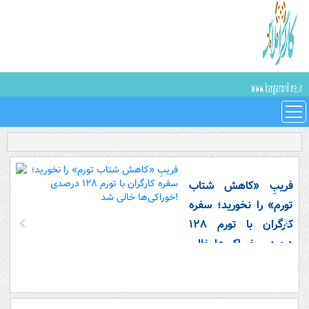
فریبِ «کاهش شتاب
تورم» را نخورید؛ سفره
کارگران با تورم ۱۲۸
درصدی خوراکی‌ها خالی
شد!