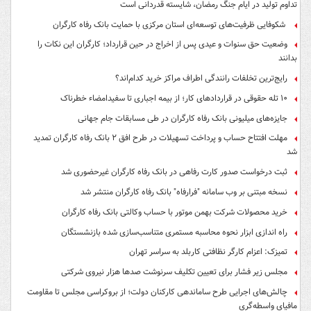
تداوم تولید در ایام جنگ رمضان، شایسته قدردانی است
شکوفایی ظرفیت‌های توسعه‌ای استان مرکزی با حمایت بانک رفاه کارگران
وضعیت حق سنوات و عیدی پس از اخراج در حین قرارداد؛ کارگران این نکات را
بدانند
رایج‌ترین تخلفات رانندگی اطراف مراکز خرید کدام‌اند؟
۱۰ تله حقوقی در قراردادهای کار؛ از بیمه اجباری تا سفیدامضاء خطرناک
جایزه‌های میلیونی بانک رفاه کارگران در طی مسابقات جام جهانی
مهلت افتتاح حساب و پرداخت تسهیلات در طرح افق ۲ بانک رفاه کارگران تمدید
شد
ثبت درخواست صدور کارت رفاهی در بانک رفاه کارگران غیرحضوری شد
نسخه مبتنی بر وب سامانه "فرارفاه" بانک رفاه کارگران منتشر شد
خرید محصولات شرکت بهمن موتور با حساب وکالتی بانک رفاه کارگران
راه اندازی ابزار نحوه محاسبه مستمری متناسب‌سازی شده بازنشستگان
تمیزک: اعزام کارگر نظافتی کاربلد به سراسر تهران
مجلس زیر فشار برای تعیین تکلیف سرنوشت صدها هزار نیروی شرکتی
چالش‌های اجرایی طرح ساماندهی کارکنان دولت؛ از بروکراسی مجلس تا مقاومت
مافیای واسطه‌گری