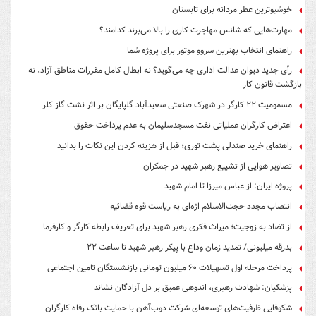
خوشبوترین عطر مردانه برای تابستان
مهارت‌هایی که شانس مهاجرت کاری را بالا می‌برند کدامند؟
راهنمای انتخاب بهترین سروو موتور برای پروژه شما
رأی جدید دیوان عدالت اداری چه می‌گوید؟ نه ابطال کامل مقررات مناطق آزاد، نه
بازگشت قانون کار
مسمومیت ۲۲ کارگر در شهرک صنعتی سعیدآباد گلپایگان بر اثر نشت گاز کلر
اعتراض کارگران عملیاتی نفت مسجدسلیمان به عدم پرداخت حقوق
راهنمای خرید صندلی پشت توری؛ قبل از هزینه کردن این نکات را بدانید
تصاویر هوایی از تشییع رهبر شهید در جمکران
پروژه ایران: از عباس میرزا تا امام شهید
انتصاب مجدد حجت‌الاسلام اژه‌ای به ریاست قوه‌ قضائیه
از تضاد به زوجیت؛ میراث فکری رهبر شهید برای تعریف رابطه کارگر و کارفرما
بدرقه میلیونی/ تمدید زمان وداع با پیکر رهبر شهید تا ساعت ۲۲
پرداخت مرحله اول تسهیلات ۶۰ میلیون تومانی بازنشستگان تامین اجتماعی
پزشکیان: شهادت رهبری، اندوهی عمیق بر دل آزادگان نشاند
شکوفایی ظرفیت‌های توسعه‌ای شرکت ذوب‌آهن با حمایت‌ بانک رفاه کارگران