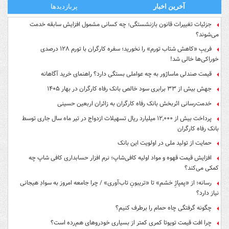
آخرین اخبار
پربازدیدها
جزئیات تغییرات قانون بازنشستگی؛ چه کسانی مشمول افزایش سابقه خدمت
می‌شوند؟
فریبِ «کاهش شتاب تورم» را نخورید؛ سفره کارگران با تورم ۱۲۸ درصدی
خوراکی‌ها خالی شد!
قیمت صندلی ماساژور به چه عواملی بستگی دارد؟ راهنمای خرید آگاهانه
جهش بیش از ۳۳ برابری سود خالص بانک رفاه کارگران در بهار ۱۴۰۵
خدمت‌رسانی اثربخش بانک رفاه کارگران به زائران اربعین حسینی
پرداخت بیش از ۱۲,۰۰۰ میلیارد ریال تسهیلات ازدواج در تیر ماه سال جاری توسط
بانک رفاه کارگران
حمایت از تولید ملی در اولویت این بانک
افزایش قیمت قهوه و مواد اولیه کافی‌شاپ؛ نرم افزار حسابداری کافی شاپ چه
کمکی می‌کند؟
رسانه؛ از «پمپاژِ خشم» تا «تریبونِ تاب‌آوری» / چرا جامعه امروز به سوادِ هیجانی
نیاز دارد؟
چگونه گرفتگی چاه حمام را برطرف کنیم؟
چرا افت قیمت تویوتا کمری کمتر از بسیاری خودروهای هم‌رده است؟