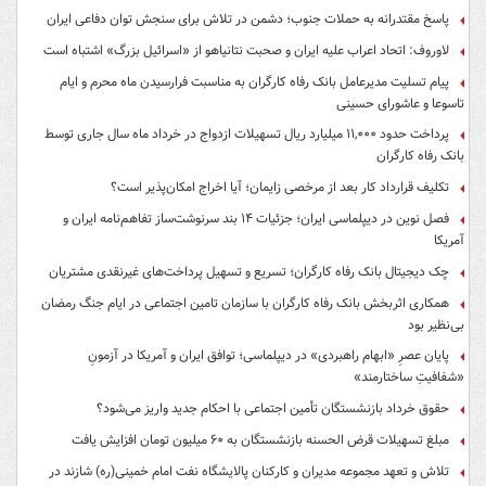
پاسخ مقتدرانه به حملات جنوب؛ دشمن در تلاش برای سنجش توان دفاعی ایران
لاوروف: اتحاد اعراب علیه ایران و صحبت نتانیاهو از «اسرائیل بزرگ» اشتباه است
پیام تسلیت مدیرعامل بانک رفاه کارگران به مناسبت فرارسیدن ماه محرم و ایام
تاسوعا و عاشورای حسینی
پرداخت حدود ۱۱,۰۰۰ میلیارد ریال تسهیلات ازدواج در خرداد ماه سال جاری توسط
بانک رفاه کارگران
تکلیف قرارداد کار بعد از مرخصی زایمان؛ آیا اخراج امکان‌پذیر است؟
فصل نوین در دیپلماسی ایران؛ جزئیات ۱۴ بند سرنوشت‌ساز تفاهم‌نامه ایران و
آمریکا
چک دیجیتال بانک رفاه کارگران؛ تسریع و تسهیل پرداخت‌های غیرنقدی مشتریان
همکاری اثربخش بانک رفاه کارگران با سازمان تامین اجتماعی در ایام جنگ رمضان
بی‌نظیر بود
پایان عصرِ «ابهام راهبردی» در دیپلماسی؛ توافق ایران و آمریکا در آزمونِ
«شفافیتِ ساختارمند»
حقوق خرداد بازنشستگان تأمین اجتماعی با احکام جدید واریز می‌شود؟
مبلغ تسهیلات قرض الحسنه بازنشستگان به ۶۰ میلیون تومان افزایش یافت
تلاش و تعهد مجموعه مدیران و کارکنان پالایشگاه نفت امام خمینی(ره) شازند در