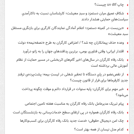
چاپ uv dtf چیست؟
شکافِ عمیق میان دستمزد و سبدِ معیشت؛ کارشناسان نسبت به ناکارآمدیِ
سیاست‌هایِ حمایتی هشدار دادند
«بن‌بست در کمیته دستمزد؛ اعلام آمادگی نمایندگان کارگری برای بازنگری مستقل
سبد معیشت»
وعده حذف پیمانکاران چه شد؟ / اعتراض کارگران به طرح «نصفه‌نیمه» دولت
اقتدار ایرانی؛ وقتی فناوری بومی، برترین پدافندهای جهان را به زانو درآورد
بانک رفاه کارگران در سال‌های اخیر گام‌های اثربخشی در مسیر حمایت از نظام
آموزش عالی برداشته است
از نقص‌عضو در پایِ دستگاه تا تحقیرِ شغلی در لیستِ بیمه؛ پشت‌پرده‌یِ ترفندِ
جدیدِ کارفرماها برای فرار از قانون چیست؟
خبر مهم برای کارگران؛ پایه سنوات در قرارداد دائم و موقت چگونه پرداخت
می‌شود؟
پیام تبریک مدیرعامل بانک رفاه کارگران به مناسبت هفته تامین اجتماعی
بانک رفاه کارگران همواره در پی ارتقای سطح خدمات‌رسانی به بازنشستگان است
چک امن دیجیتال حقوقی؛ خدمت جدید بانک رفاه کارگران برای کسب‌وکارها
کدام مدل نیسان از همه بهتر است؟