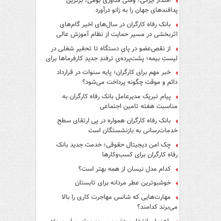
اقتدار ایرانی؛ وقتی فناوری بومی، برترین
پدافندهای جهان را به زانو درآورد
بانک رفاه کارگران در سال‌های اخیر گام‌های
اثربخشی در مسیر حمایت از نظام آموزش عالی
برداشته است
از نقص‌عضو در پایِ دستگاه تا تحقیرِ شغلی در
لیستِ بیمه؛ پشت‌پرده‌یِ ترفندِ جدیدِ کارفرماها برای
فرار از قانون چیست؟
خبر مهم برای کارگران؛ پایه سنوات در قرارداد
دائم و موقت چگونه پرداخت می‌شود؟
پیام تبریک مدیرعامل بانک رفاه کارگران به
مناسبت هفته تامین اجتماعی
بانک رفاه کارگران همواره در پی ارتقای سطح
خدمات‌رسانی به بازنشستگان است
چک امن دیجیتال حقوقی؛ خدمت جدید بانک
رفاه کارگران برای کسب‌وکارها
کدام مدل نیسان از همه بهتر است؟
خوشبوترین عطر مردانه برای تابستان
مهارت‌هایی که شانس مهاجرت کاری را بالا
می‌برند کدامند؟