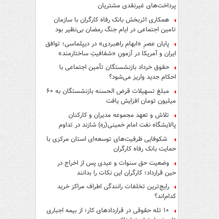
پرداخت‌های غیرنقدی مشتریان
همکاری اثربخش بانک رفاه کارگران با سازمان
تامین اجتماعی در ایام جنگ رمضان بی‌نظیر بود
پایان عصرِ «ابهام راهبردی» در دیپلماسی؛ توافق
ایران و آمریکا در آزمونِ «شفافیتِ ساختارمند»
حقوق خرداد بازنشستگان تأمین اجتماعی با
احکام جدید واریز می‌شود؟
مبلغ تسهیلات قرض الحسنه بازنشستگان به ۶۰
میلیون تومان افزایش یافت
تلاش و تعهد مجموعه مدیران و کارکنان
پالایشگاه نفت امام خمینی(ره) شازند در تداوم
تولید در ایام جنگ رمضان، شایسته قدردانی است
شکوفایی ظرفیت‌های توسعه‌ای استان مرکزی با
حمایت بانک رفاه کارگران
وضعیت حق سنوات و عیدی پس از اخراج در
حین قرارداد؛ کارگران این نکات را بدانند
رایج‌ترین تخلفات رانندگی اطراف مراکز خرید
کدام‌اند؟
۱۰ تله حقوقی در قراردادهای کار؛ از بیمه اجباری