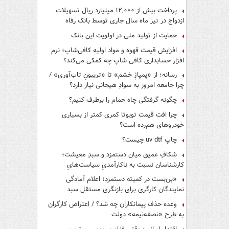
پرداخت بیش از ۱۲,۰۰۰ میلیارد ریال تسهیلات
ازدواج در تیر ماه سال جاری توسط بانک رفاه
کارگران
حمایت از تولید ملی در اولویت این بانک
افزایش قیمت قهوه و مواد اولیه کافی‌شاپ؛ نرم
افزار حسابداری کافی شاپ چه کمکی می‌کند؟
رسانه؛ از «پمپاژِ خشم» تا «تریبونِ تاب‌آوری» /
چرا جامعه امروز به سوادِ هیجانی نیاز دارد؟
چگونه گرفتگی چاه حمام را برطرف کنیم؟
چرا افت قیمت تویوتا کمری کمتر از بسیاری
خودروهای هم‌رده است؟
چاپ uv dtf چیست؟
شکافِ عمیق میان دستمزد و سبدِ معیشت؛
کارشناسان نسبت به ناکارآمدیِ سیاست‌هایِ
حمایتی هشدار دادند
«بن‌بست در کمیته دستمزد؛ اعلام آمادگی
نمایندگان کارگری برای بازنگری مستقل سبد
معیشت»
وعده حذف پیمانکاران چه شد؟ / اعتراض کارگران
به طرح «نصفه‌نیمه» دولت