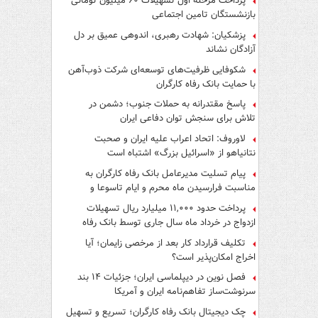
پرداخت مرحله اول تسهیلات ۶۰ میلیون تومانی
بازنشستگان تامین اجتماعی
پزشکیان: شهادت رهبری، اندوهی عمیق بر دل
آزادگان نشاند
شکوفایی ظرفیت‌های توسعه‌ای شرکت ذوب‌آهن
با حمایت‌ بانک رفاه کارگران
پاسخ مقتدرانه به حملات جنوب؛ دشمن در
تلاش برای سنجش توان دفاعی ایران
لاوروف: اتحاد اعراب علیه ایران و صحبت
نتانیاهو از «اسرائیل بزرگ» اشتباه است
پیام تسلیت مدیرعامل بانک رفاه کارگران به
مناسبت فرارسیدن ماه محرم و ایام تاسوعا و
عاشورای حسینی
پرداخت حدود ۱۱,۰۰۰ میلیارد ریال تسهیلات
ازدواج در خرداد ماه سال جاری توسط بانک رفاه
کارگران
تکلیف قرارداد کار بعد از مرخصی زایمان؛ آیا
اخراج امکان‌پذیر است؟
فصل نوین در دیپلماسی ایران؛ جزئیات ۱۴ بند
سرنوشت‌ساز تفاهم‌نامه ایران و آمریکا
چک دیجیتال بانک رفاه کارگران؛ تسریع و تسهیل