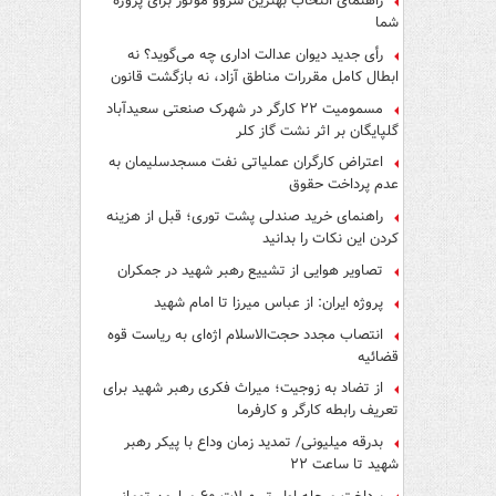
راهنمای انتخاب بهترین سروو موتور برای پروژه
شما
رأی جدید دیوان عدالت اداری چه می‌گوید؟ نه
ابطال کامل مقررات مناطق آزاد، نه بازگشت قانون
کار
مسمومیت ۲۲ کارگر در شهرک صنعتی سعیدآباد
گلپایگان بر اثر نشت گاز کلر
اعتراض کارگران عملیاتی نفت مسجدسلیمان به
عدم پرداخت حقوق
راهنمای خرید صندلی پشت توری؛ قبل از هزینه
کردن این نکات را بدانید
تصاویر هوایی از تشییع رهبر شهید در جمکران
پروژه ایران: از عباس میرزا تا امام شهید
انتصاب مجدد حجت‌الاسلام اژه‌ای به ریاست قوه‌
قضائیه
از تضاد به زوجیت؛ میراث فکری رهبر شهید برای
تعریف رابطه کارگر و کارفرما
بدرقه میلیونی/ تمدید زمان وداع با پیکر رهبر
شهید تا ساعت ۲۲