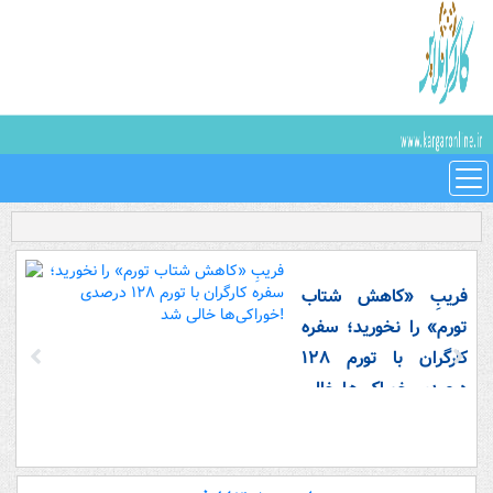
فریبِ «کاهش شتاب
تورم» را نخورید؛ سفره
کارگران با تورم ۱۲۸
درصدی خوراکی‌ها خالی
شد!