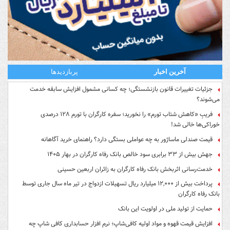
آخرین اخبار
پربازدیدها
جزئیات تغییرات قانون بازنشستگی؛ چه کسانی مشمول افزایش سابقه خدمت
می‌شوند؟
فریبِ «کاهش شتاب تورم» را نخورید؛ سفره کارگران با تورم ۱۲۸ درصدی
خوراکی‌ها خالی شد!
قیمت صندلی ماساژور به چه عواملی بستگی دارد؟ راهنمای خرید آگاهانه
جهش بیش از ۳۳ برابری سود خالص بانک رفاه کارگران در بهار ۱۴۰۵
خدمت‌رسانی اثربخش بانک رفاه کارگران به زائران اربعین حسینی
پرداخت بیش از ۱۲,۰۰۰ میلیارد ریال تسهیلات ازدواج در تیر ماه سال جاری توسط
بانک رفاه کارگران
حمایت از تولید ملی در اولویت این بانک
افزایش قیمت قهوه و مواد اولیه کافی‌شاپ؛ نرم افزار حسابداری کافی شاپ چه