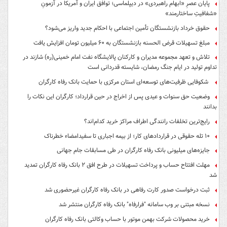
پایان عصرِ «ابهام راهبردی» در دیپلماسی؛ توافق ایران و آمریکا در آزمونِ
«شفافیتِ ساختارمند»
حقوق خرداد بازنشستگان تأمین اجتماعی با احکام جدید واریز می‌شود؟
مبلغ تسهیلات قرض الحسنه بازنشستگان به ۶۰ میلیون تومان افزایش یافت
تلاش و تعهد مجموعه مدیران و کارکنان پالایشگاه نفت امام خمینی(ره) شازند در
تداوم تولید در ایام جنگ رمضان، شایسته قدردانی است
شکوفایی ظرفیت‌های توسعه‌ای استان مرکزی با حمایت بانک رفاه کارگران
وضعیت حق سنوات و عیدی پس از اخراج در حین قرارداد؛ کارگران این نکات را
بدانند
رایج‌ترین تخلفات رانندگی اطراف مراکز خرید کدام‌اند؟
۱۰ تله حقوقی در قراردادهای کار؛ از بیمه اجباری تا سفیدامضاء خطرناک
جایزه‌های میلیونی بانک رفاه کارگران در طی مسابقات جام جهانی
مهلت افتتاح حساب و پرداخت تسهیلات در طرح افق ۲ بانک رفاه کارگران تمدید
شد
ثبت درخواست صدور کارت رفاهی در بانک رفاه کارگران غیرحضوری شد
نسخه مبتنی بر وب سامانه "فرارفاه" بانک رفاه کارگران منتشر شد
خرید محصولات شرکت بهمن موتور با حساب وکالتی بانک رفاه کارگران