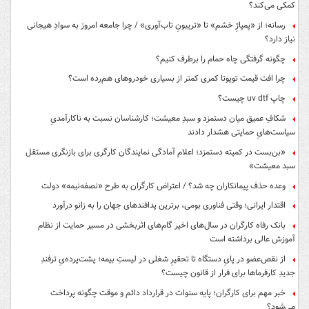
کمکی می‌کند؟
رسانه؛ از «پمپاژِ خشم» تا «تریبونِ تاب‌آوری» / چرا جامعه امروز به سوادِ هیجانی
نیاز دارد؟
چگونه گرفتگی چاه حمام را برطرف کنیم؟
چرا افت قیمت تویوتا کمری کمتر از بسیاری خودروهای هم‌رده است؟
چاپ uv dtf چیست؟
شکافِ عمیق میان دستمزد و سبدِ معیشت؛ کارشناسان نسبت به ناکارآمدیِ
سیاست‌هایِ حمایتی هشدار دادند
«بن‌بست در کمیته دستمزد؛ اعلام آمادگی نمایندگان کارگری برای بازنگری مستقل
سبد معیشت»
وعده حذف پیمانکاران چه شد؟ / اعتراض کارگران به طرح «نصفه‌نیمه» دولت
اقتدار ایرانی؛ وقتی فناوری بومی، برترین پدافندهای جهان را به زانو درآورد
بانک رفاه کارگران در سال‌های اخیر گام‌های اثربخشی در مسیر حمایت از نظام
آموزش عالی برداشته است
از نقص‌عضو در پایِ دستگاه تا تحقیرِ شغلی در لیستِ بیمه؛ پشت‌پرده‌یِ ترفندِ
جدیدِ کارفرماها برای فرار از قانون چیست؟
خبر مهم برای کارگران؛ پایه سنوات در قرارداد دائم و موقت چگونه پرداخت
می‌شود؟