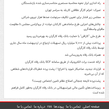
راه اندازی ابزار نحوه محاسبه مستمری متناسب‌سازی شده بازنشستگان
تمیزک: اعزام کارگر نظافتی کاربلد به سراسر تهران
مجلس زیر فشار برای تعیین تکلیف سرنوشت صدها هزار نیروی شرکتی
چالش‌های اجرایی طرح ساماندهی کارکنان دولت؛ از بروکراسی مجلس تا مقاومت
مافیای واسطه‌گری
طرح ملی "کارافن" با حمایت بانک رفاه کارگران به بهره‌برداری رسید
پرداخت بیش از ۷,۰۰۰ میلیارد ریال تسهیلات ازدواج در اردیبهشت ماه سال جاری
توسط بانک رفاه کارگران
همراه بانک رفاه به‌روزرسانی شد
ارائه خدمت برات الکترونیک از طریق سامانه SCF بانک رفاه کارگران
قرارداد نبندید، صاحبکار شوید یا اخراج! / پشت پرده خطرناک قراردادهای شفاهی
که از آن بی‌خبرید
پشت‌پرده لایحه جنجالی اصلاح نظام تامین اجتماعی چیست؟
زیرساخت‌های تأمین مالی غیرتسهیلاتی در بانک رفاه کارگران به‌طور کامل فراهم
شده است
صفحه اصلی
تماس با ما
پیوندها
rss
درباره ما
تماس با ما