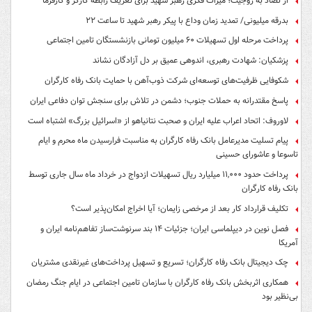
از تضاد به زوجیت؛ میراث فکری رهبر شهید برای تعریف رابطه کارگر و کارفرما
بدرقه میلیونی/ تمدید زمان وداع با پیکر رهبر شهید تا ساعت ۲۲
پرداخت مرحله اول تسهیلات ۶۰ میلیون تومانی بازنشستگان تامین اجتماعی
پزشکیان: شهادت رهبری، اندوهی عمیق بر دل آزادگان نشاند
شکوفایی ظرفیت‌های توسعه‌ای شرکت ذوب‌آهن با حمایت‌ بانک رفاه کارگران
پاسخ مقتدرانه به حملات جنوب؛ دشمن در تلاش برای سنجش توان دفاعی ایران
لاوروف: اتحاد اعراب علیه ایران و صحبت نتانیاهو از «اسرائیل بزرگ» اشتباه است
پیام تسلیت مدیرعامل بانک رفاه کارگران به مناسبت فرارسیدن ماه محرم و ایام
تاسوعا و عاشورای حسینی
پرداخت حدود ۱۱,۰۰۰ میلیارد ریال تسهیلات ازدواج در خرداد ماه سال جاری توسط
بانک رفاه کارگران
تکلیف قرارداد کار بعد از مرخصی زایمان؛ آیا اخراج امکان‌پذیر است؟
فصل نوین در دیپلماسی ایران؛ جزئیات ۱۴ بند سرنوشت‌ساز تفاهم‌نامه ایران و
آمریکا
چک دیجیتال بانک رفاه کارگران؛ تسریع و تسهیل پرداخت‌های غیرنقدی مشتریان
همکاری اثربخش بانک رفاه کارگران با سازمان تامین اجتماعی در ایام جنگ رمضان
بی‌نظیر بود