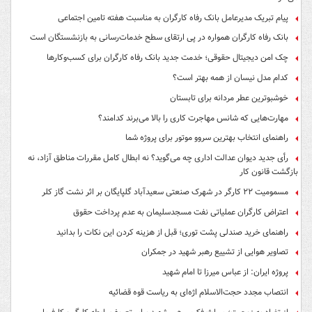
پیام تبریک مدیرعامل بانک رفاه کارگران به مناسبت هفته تامین اجتماعی
بانک رفاه کارگران همواره در پی ارتقای سطح خدمات‌رسانی به بازنشستگان است
چک امن دیجیتال حقوقی؛ خدمت جدید بانک رفاه کارگران برای کسب‌وکارها
کدام مدل نیسان از همه بهتر است؟
خوشبوترین عطر مردانه برای تابستان
مهارت‌هایی که شانس مهاجرت کاری را بالا می‌برند کدامند؟
راهنمای انتخاب بهترین سروو موتور برای پروژه شما
رأی جدید دیوان عدالت اداری چه می‌گوید؟ نه ابطال کامل مقررات مناطق آزاد، نه
بازگشت قانون کار
مسمومیت ۲۲ کارگر در شهرک صنعتی سعیدآباد گلپایگان بر اثر نشت گاز کلر
اعتراض کارگران عملیاتی نفت مسجدسلیمان به عدم پرداخت حقوق
راهنمای خرید صندلی پشت توری؛ قبل از هزینه کردن این نکات را بدانید
تصاویر هوایی از تشییع رهبر شهید در جمکران
پروژه ایران: از عباس میرزا تا امام شهید
انتصاب مجدد حجت‌الاسلام اژه‌ای به ریاست قوه‌ قضائیه