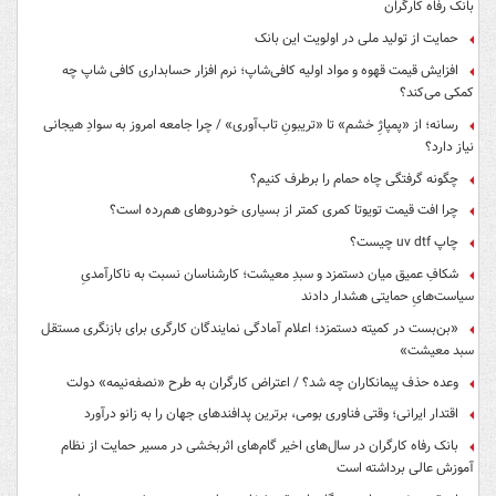
بانک رفاه کارگران
حمایت از تولید ملی در اولویت این بانک
افزایش قیمت قهوه و مواد اولیه کافی‌شاپ؛ نرم افزار حسابداری کافی شاپ چه
کمکی می‌کند؟
رسانه؛ از «پمپاژِ خشم» تا «تریبونِ تاب‌آوری» / چرا جامعه امروز به سوادِ هیجانی
نیاز دارد؟
چگونه گرفتگی چاه حمام را برطرف کنیم؟
چرا افت قیمت تویوتا کمری کمتر از بسیاری خودروهای هم‌رده است؟
چاپ uv dtf چیست؟
شکافِ عمیق میان دستمزد و سبدِ معیشت؛ کارشناسان نسبت به ناکارآمدیِ
سیاست‌هایِ حمایتی هشدار دادند
«بن‌بست در کمیته دستمزد؛ اعلام آمادگی نمایندگان کارگری برای بازنگری مستقل
سبد معیشت»
وعده حذف پیمانکاران چه شد؟ / اعتراض کارگران به طرح «نصفه‌نیمه» دولت
اقتدار ایرانی؛ وقتی فناوری بومی، برترین پدافندهای جهان را به زانو درآورد
بانک رفاه کارگران در سال‌های اخیر گام‌های اثربخشی در مسیر حمایت از نظام
آموزش عالی برداشته است