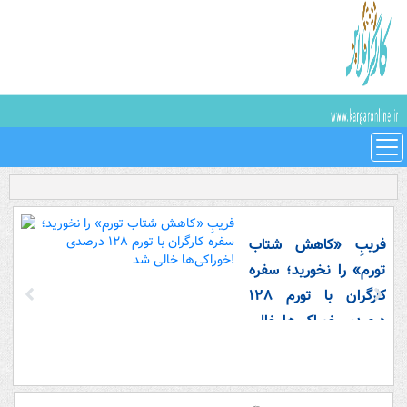
فریبِ «کاهش شتاب
تورم» را نخورید؛ سفره
کارگران با تورم ۱۲۸
درصدی خوراکی‌ها خالی
شد!