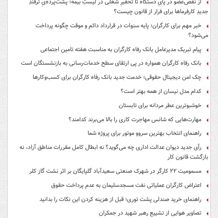
از نقص‌عضو در پایِ دستگاه تا تحقیرِ شغلی در لیستِ بیمه؛ پشت‌پرده‌یِ ترفندِ
جدیدِ کارفرماها برای فرار از قانون چیست؟
خبر مهم برای کارگران؛ پایه سنوات در قرارداد دائم و موقت چگونه پرداخت
می‌شود؟
پیام تبریک مدیرعامل بانک رفاه کارگران به مناسبت هفته تامین اجتماعی
بانک رفاه کارگران همواره در پی ارتقای سطح خدمات‌رسانی به بازنشستگان است
چک امن دیجیتال حقوقی؛ خدمت جدید بانک رفاه کارگران برای کسب‌وکارها
کدام مدل نیسان از همه بهتر است؟
خوشبوترین عطر مردانه برای تابستان
مهارت‌هایی که شانس مهاجرت کاری را بالا می‌برند کدامند؟
راهنمای انتخاب بهترین سروو موتور برای پروژه شما
رأی جدید دیوان عدالت اداری چه می‌گوید؟ نه ابطال کامل مقررات مناطق آزاد، نه
بازگشت قانون کار
مسمومیت ۲۲ کارگر در شهرک صنعتی سعیدآباد گلپایگان بر اثر نشت گاز کلر
اعتراض کارگران عملیاتی نفت مسجدسلیمان به عدم پرداخت حقوق
راهنمای خرید صندلی پشت توری؛ قبل از هزینه کردن این نکات را بدانید
تصاویر هوایی از تشییع رهبر شهید در جمکران