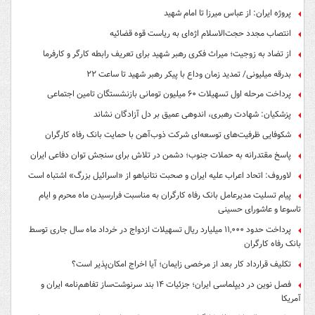
پروژه ایران: از عباس میرزا تا امام شهید
انتصاب مجدد حجت‌الاسلام اژه‌ای به ریاست قوه‌ قضائیه
از تضاد به زوجیت؛ میراث فکری رهبر شهید برای تعریف رابطه کارگر و کارفرما
بدرقه میلیونی/ تمدید زمان وداع با پیکر رهبر شهید تا ساعت ۲۲
پرداخت مرحله اول تسهیلات ۶۰ میلیون تومانی بازنشستگان تامین اجتماعی
پزشکیان: شهادت رهبری، اندوهی عمیق بر دل آزادگان نشاند
شکوفایی ظرفیت‌های توسعه‌ای شرکت ذوب‌آهن با حمایت‌ بانک رفاه کارگران
پاسخ مقتدرانه به حملات جنوب؛ دشمن در تلاش برای سنجش توان دفاعی ایران
لاوروف: اتحاد اعراب علیه ایران و صحبت نتانیاهو از «اسرائیل بزرگ» اشتباه است
پیام تسلیت مدیرعامل بانک رفاه کارگران به مناسبت فرارسیدن ماه محرم و ایام
تاسوعا و عاشورای حسینی
پرداخت حدود ۱۱,۰۰۰ میلیارد ریال تسهیلات ازدواج در خرداد ماه سال جاری توسط
بانک رفاه کارگران
تکلیف قرارداد کار بعد از مرخصی زایمان؛ آیا اخراج امکان‌پذیر است؟
فصل نوین در دیپلماسی ایران؛ جزئیات ۱۴ بند سرنوشت‌ساز تفاهم‌نامه ایران و
آمریکا