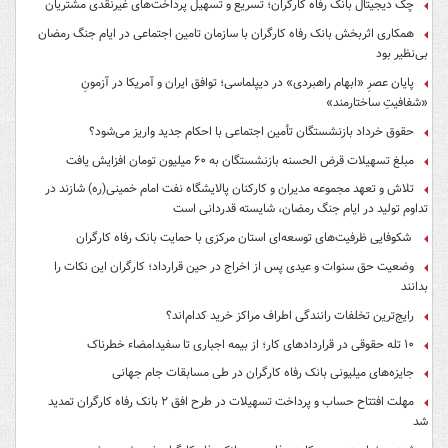
چک دیجیتال بانک رفاه کارگران؛ تسریع و تسهیل پرداخت‌های غیرنقدی مشتریان
همکاری اثربخش بانک رفاه کارگران با سازمان تامین اجتماعی در ایام جنگ رمضان
بی‌نظیر بود
پایان عصرِ «ابهام راهبردی» در دیپلماسی؛ توافق ایران و آمریکا در آزمونِ
«شفافیتِ ساختارمند»
حقوق خرداد بازنشستگان تأمین اجتماعی با احکام جدید واریز می‌شود؟
مبلغ تسهیلات قرض الحسنه بازنشستگان به ۶۰ میلیون تومان افزایش یافت
تلاش و تعهد مجموعه مدیران و کارکنان پالایشگاه نفت امام خمینی(ره) شازند در
تداوم تولید در ایام جنگ رمضان، شایسته قدردانی است
شکوفایی ظرفیت‌های توسعه‌ای استان مرکزی با حمایت بانک رفاه کارگران
وضعیت حق سنوات و عیدی پس از اخراج در حین قرارداد؛ کارگران این نکات را
بدانند
رایج‌ترین تخلفات رانندگی اطراف مراکز خرید کدام‌اند؟
۱۰ تله حقوقی در قراردادهای کار؛ از بیمه اجباری تا سفیدامضاء خطرناک
جایزه‌های میلیونی بانک رفاه کارگران در طی مسابقات جام جهانی
مهلت افتتاح حساب و پرداخت تسهیلات در طرح افق ۲ بانک رفاه کارگران تمدید
شد