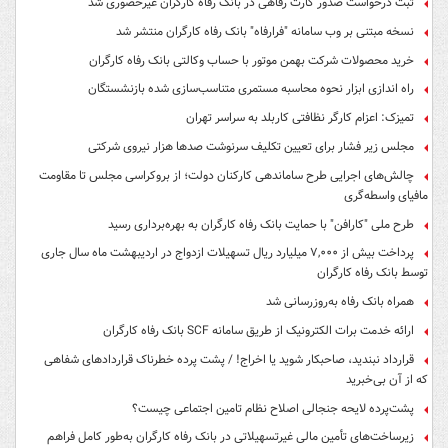
ثبت درخواست صدور کارت رفاهی در بانک رفاه کارگران غیرحضوری شد
نسخه مبتنی بر وب سامانه "فرارفاه" بانک رفاه کارگران منتشر شد
خرید محصولات شرکت بهمن موتور با حساب وکالتی بانک رفاه کارگران
راه اندازی ابزار نحوه محاسبه مستمری متناسب‌سازی شده بازنشستگان
تمیزک: اعزام کارگر نظافتی کاربلد به سراسر تهران
مجلس زیر فشار برای تعیین تکلیف سرنوشت صدها هزار نیروی شرکتی
چالش‌های اجرایی طرح ساماندهی کارکنان دولت؛ از بروکراسی مجلس تا مقاومت
مافیای واسطه‌گری
طرح ملی "کارافن" با حمایت بانک رفاه کارگران به بهره‌برداری رسید
پرداخت بیش از ۷,۰۰۰ میلیارد ریال تسهیلات ازدواج در اردیبهشت ماه سال جاری
توسط بانک رفاه کارگران
همراه بانک رفاه به‌روزرسانی شد
ارائه خدمت برات الکترونیک از طریق سامانه SCF بانک رفاه کارگران
قرارداد نبندید، صاحبکار شوید یا اخراج! / پشت پرده خطرناک قراردادهای شفاهی
که از آن بی‌خبرید
پشت‌پرده لایحه جنجالی اصلاح نظام تامین اجتماعی چیست؟
زیرساخت‌های تأمین مالی غیرتسهیلاتی در بانک رفاه کارگران به‌طور کامل فراهم