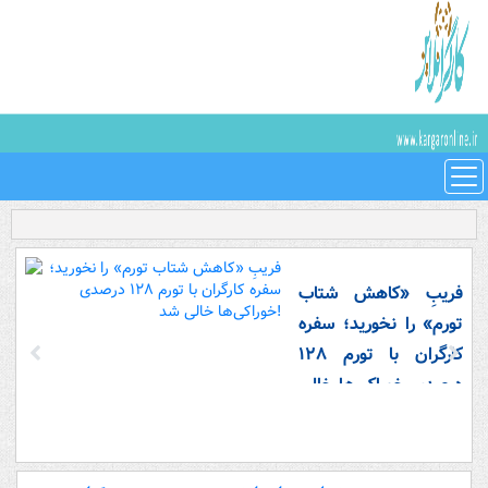
فریبِ «کاهش شتاب
تورم» را نخورید؛ سفره
کارگران با تورم ۱۲۸
درصدی خوراکی‌ها خالی
شد!