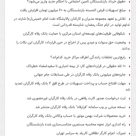
حقوق خرداد بازنشستگان تأمین اجتماعی با احکام جدید واریز می‌شود؟
مبلغ تسهیلات قرض الحسنه بازنشستگان به ۶۰ میلیون تومان افزایش یافت
تلاش و تعهد مجموعه مدیران و کارکنان پالایشگاه نفت امام خمینی(ره) شازند در
تداوم تولید در ایام جنگ رمضان، شایسته قدردانی است
شکوفایی ظرفیت‌های توسعه‌ای استان مرکزی با حمایت بانک رفاه کارگران
وضعیت حق سنوات و عیدی پس از اخراج در حین قرارداد؛ کارگران این نکات را
بدانند
رایج‌ترین تخلفات رانندگی اطراف مراکز خرید کدام‌اند؟
۱۰ تله حقوقی در قراردادهای کار؛ از بیمه اجباری تا سفیدامضاء خطرناک
جایزه‌های میلیونی بانک رفاه کارگران در طی مسابقات جام جهانی
مهلت افتتاح حساب و پرداخت تسهیلات در طرح افق ۲ بانک رفاه کارگران تمدید
شد
ثبت درخواست صدور کارت رفاهی در بانک رفاه کارگران غیرحضوری شد
نسخه مبتنی بر وب سامانه "فرارفاه" بانک رفاه کارگران منتشر شد
خرید محصولات شرکت بهمن موتور با حساب وکالتی بانک رفاه کارگران
راه اندازی ابزار نحوه محاسبه مستمری متناسب‌سازی شده بازنشستگان
تمیزک: اعزام کارگر نظافتی کاربلد به سراسر تهران