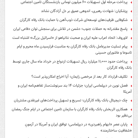
پرداخت مرحله اول تسهیلات ۶۰ میلیون تومانی بازنشستگان تامین اجتماعی
پزشکیان: شهادت رهبری، اندوهی عمیق بر دل آزادگان نشاند
شکوفایی ظرفیت‌های توسعه‌ای شرکت ذوب‌آهن با حمایت‌ بانک رفاه کارگران
پاسخ مقتدرانه به حملات جنوب؛ دشمن در تلاش برای سنجش توان دفاعی ایران
لاوروف: اتحاد اعراب علیه ایران و صحبت نتانیاهو از «اسرائیل بزرگ» اشتباه است
پیام تسلیت مدیرعامل بانک رفاه کارگران به مناسبت فرارسیدن ماه محرم و ایام
تاسوعا و عاشورای حسینی
پرداخت حدود ۱۱,۰۰۰ میلیارد ریال تسهیلات ازدواج در خرداد ماه سال جاری توسط
بانک رفاه کارگران
تکلیف قرارداد کار بعد از مرخصی زایمان؛ آیا اخراج امکان‌پذیر است؟
فصل نوین در دیپلماسی ایران؛ جزئیات ۱۴ بند سرنوشت‌ساز تفاهم‌نامه ایران و
آمریکا
چک دیجیتال بانک رفاه کارگران؛ تسریع و تسهیل پرداخت‌های غیرنقدی مشتریان
همکاری اثربخش بانک رفاه کارگران با سازمان تامین اجتماعی در ایام جنگ رمضان
بی‌نظیر بود
پایان عصرِ «ابهام راهبردی» در دیپلماسی؛ توافق ایران و آمریکا در آزمونِ
«شفافیتِ ساختارمند»