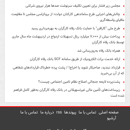
مجلس زیر فشار برای تعیین تکلیف سرنوشت صدها هزار نیروی شرکتی
چالش‌های اجرایی طرح ساماندهی کارکنان دولت؛ از بروکراسی مجلس تا مقاومت
مافیای واسطه‌گری
طرح ملی "کارافن" با حمایت بانک رفاه کارگران به بهره‌برداری رسید
پرداخت بیش از ۷,۰۰۰ میلیارد ریال تسهیلات ازدواج در اردیبهشت ماه سال جاری
توسط بانک رفاه کارگران
همراه بانک رفاه به‌روزرسانی شد
ارائه خدمت برات الکترونیک از طریق سامانه SCF بانک رفاه کارگران
قرارداد نبندید، صاحبکار شوید یا اخراج! / پشت پرده خطرناک قراردادهای شفاهی
که از آن بی‌خبرید
پشت‌پرده لایحه جنجالی اصلاح نظام تامین اجتماعی چیست؟
زیرساخت‌های تأمین مالی غیرتسهیلاتی در بانک رفاه کارگران به‌طور کامل فراهم
شده است
صفحه اصلی
تماس با ما
پیوندها
rss
درباره ما
تماس با ما
آرشیو