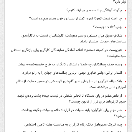
نیاز دارد؟
چگونه گرفتگی چاه حمام را برطرف کنیم؟
چرا افت قیمت تویوتا کمری کمتر از بسیاری خودروهای هم‌رده است؟
چاپ uv dtf چیست؟
شکافِ عمیق میان دستمزد و سبدِ معیشت؛ کارشناسان نسبت به ناکارآمدیِ
سیاست‌هایِ حمایتی هشدار دادند
«بن‌بست در کمیته دستمزد؛ اعلام آمادگی نمایندگان کارگری برای بازنگری مستقل
سبد معیشت»
وعده حذف پیمانکاران چه شد؟ / اعتراض کارگران به طرح «نصفه‌نیمه» دولت
اقتدار ایرانی؛ وقتی فناوری بومی، برترین پدافندهای جهان را به زانو درآورد
بانک رفاه کارگران در سال‌های اخیر گام‌های اثربخشی در مسیر حمایت از نظام
آموزش عالی برداشته است
از نقص‌عضو در پایِ دستگاه تا تحقیرِ شغلی در لیستِ بیمه؛ پشت‌پرده‌یِ ترفندِ
جدیدِ کارفرماها برای فرار از قانون چیست؟
خبر مهم برای کارگران؛ پایه سنوات در قرارداد دائم و موقت چگونه پرداخت
می‌شود؟
پیام تبریک مدیرعامل بانک رفاه کارگران به مناسبت هفته تامین اجتماعی