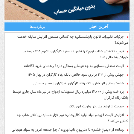
آخرین اخبار
پربازدیدها
جزئیات تغییرات قانون بازنشستگی؛ چه کسانی مشمول افزایش سابقه خدمت
می‌شوند؟
فریبِ «کاهش شتاب تورم» را نخورید؛ سفره کارگران با تورم ۱۲۸ درصدی
خوراکی‌ها خالی شد!
قیمت صندلی ماساژور به چه عواملی بستگی دارد؟ راهنمای خرید آگاهانه
جهش بیش از ۳۳ برابری سود خالص بانک رفاه کارگران در بهار ۱۴۰۵
خدمت‌رسانی اثربخش بانک رفاه کارگران به زائران اربعین حسینی
پرداخت بیش از ۱۲,۰۰۰ میلیارد ریال تسهیلات ازدواج در تیر ماه سال جاری توسط
بانک رفاه کارگران
حمایت از تولید ملی در اولویت این بانک
افزایش قیمت قهوه و مواد اولیه کافی‌شاپ؛ نرم افزار حسابداری کافی شاپ چه
کمکی می‌کند؟
رسانه؛ از «پمپاژِ خشم» تا «تریبونِ تاب‌آوری» / چرا جامعه امروز به سوادِ هیجانی