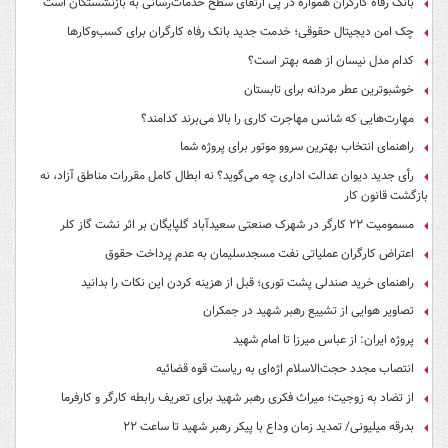
بانک رفاه کارگران همواره در پی ارتقای سطح خدمات‌رسانی به بازنشستگان است
چک امن دیجیتال حقوقی؛ خدمت جدید بانک رفاه کارگران برای کسب‌وکارها
کدام مدل نیسان از همه بهتر است؟
خوشبوترین عطر مردانه برای تابستان
مهارت‌هایی که شانس مهاجرت کاری را بالا می‌برند کدامند؟
راهنمای انتخاب بهترین سروو موتور برای پروژه شما
رأی جدید دیوان عدالت اداری چه می‌گوید؟ نه ابطال کامل مقررات مناطق آزاد، نه
بازگشت قانون کار
مسمومیت ۲۲ کارگر در شهرک صنعتی سعیدآباد گلپایگان بر اثر نشت گاز کلر
اعتراض کارگران عملیاتی نفت مسجدسلیمان به عدم پرداخت حقوق
راهنمای خرید صندلی پشت توری؛ قبل از هزینه کردن این نکات را بدانید
تصاویر هوایی از تشییع رهبر شهید در جمکران
پروژه ایران: از عباس میرزا تا امام شهید
انتصاب مجدد حجت‌الاسلام اژه‌ای به ریاست قوه‌ قضائیه
از تضاد به زوجیت؛ میراث فکری رهبر شهید برای تعریف رابطه کارگر و کارفرما
بدرقه میلیونی/ تمدید زمان وداع با پیکر رهبر شهید تا ساعت ۲۲