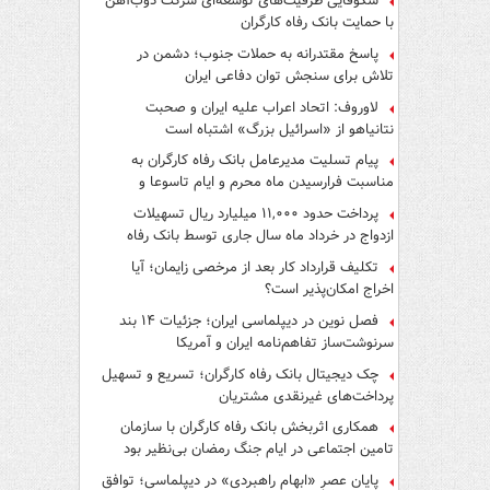
شکوفایی ظرفیت‌های توسعه‌ای شرکت ذوب‌آهن
با حمایت‌ بانک رفاه کارگران
پاسخ مقتدرانه به حملات جنوب؛ دشمن در
تلاش برای سنجش توان دفاعی ایران
لاوروف: اتحاد اعراب علیه ایران و صحبت
نتانیاهو از «اسرائیل بزرگ» اشتباه است
پیام تسلیت مدیرعامل بانک رفاه کارگران به
مناسبت فرارسیدن ماه محرم و ایام تاسوعا و
عاشورای حسینی
پرداخت حدود ۱۱,۰۰۰ میلیارد ریال تسهیلات
ازدواج در خرداد ماه سال جاری توسط بانک رفاه
کارگران
تکلیف قرارداد کار بعد از مرخصی زایمان؛ آیا
اخراج امکان‌پذیر است؟
فصل نوین در دیپلماسی ایران؛ جزئیات ۱۴ بند
سرنوشت‌ساز تفاهم‌نامه ایران و آمریکا
چک دیجیتال بانک رفاه کارگران؛ تسریع و تسهیل
پرداخت‌های غیرنقدی مشتریان
همکاری اثربخش بانک رفاه کارگران با سازمان
تامین اجتماعی در ایام جنگ رمضان بی‌نظیر بود
پایان عصرِ «ابهام راهبردی» در دیپلماسی؛ توافق