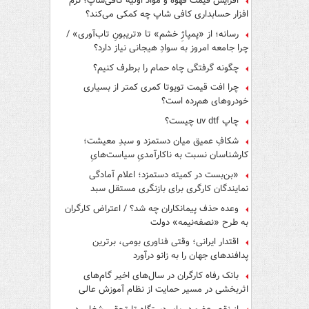
افزایش قیمت قهوه و مواد اولیه کافی‌شاپ؛ نرم
افزار حسابداری کافی شاپ چه کمکی می‌کند؟
رسانه؛ از «پمپاژِ خشم» تا «تریبونِ تاب‌آوری» /
چرا جامعه امروز به سوادِ هیجانی نیاز دارد؟
چگونه گرفتگی چاه حمام را برطرف کنیم؟
چرا افت قیمت تویوتا کمری کمتر از بسیاری
خودروهای هم‌رده است؟
چاپ uv dtf چیست؟
شکافِ عمیق میان دستمزد و سبدِ معیشت؛
کارشناسان نسبت به ناکارآمدیِ سیاست‌هایِ
حمایتی هشدار دادند
«بن‌بست در کمیته دستمزد؛ اعلام آمادگی
نمایندگان کارگری برای بازنگری مستقل سبد
معیشت»
وعده حذف پیمانکاران چه شد؟ / اعتراض کارگران
به طرح «نصفه‌نیمه» دولت
اقتدار ایرانی؛ وقتی فناوری بومی، برترین
پدافندهای جهان را به زانو درآورد
بانک رفاه کارگران در سال‌های اخیر گام‌های
اثربخشی در مسیر حمایت از نظام آموزش عالی
برداشته است