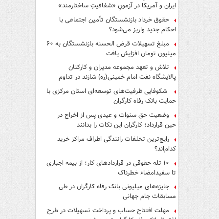
ایران و آمریکا در آزمونِ «شفافیتِ ساختارمند»
حقوق خرداد بازنشستگان تأمین اجتماعی با
احکام جدید واریز می‌شود؟
مبلغ تسهیلات قرض الحسنه بازنشستگان به ۶۰
میلیون تومان افزایش یافت
تلاش و تعهد مجموعه مدیران و کارکنان
پالایشگاه نفت امام خمینی(ره) شازند در تداوم
تولید در ایام جنگ رمضان، شایسته قدردانی است
شکوفایی ظرفیت‌های توسعه‌ای استان مرکزی با
حمایت بانک رفاه کارگران
وضعیت حق سنوات و عیدی پس از اخراج در
حین قرارداد؛ کارگران این نکات را بدانند
رایج‌ترین تخلفات رانندگی اطراف مراکز خرید
کدام‌اند؟
۱۰ تله حقوقی در قراردادهای کار؛ از بیمه اجباری
تا سفیدامضاء خطرناک
جایزه‌های میلیونی بانک رفاه کارگران در طی
مسابقات جام جهانی
مهلت افتتاح حساب و پرداخت تسهیلات در طرح