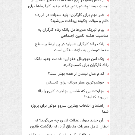
از نقص‌عضو در پایِ دستگاه تا تحقیرِ شغلی در
لیستِ بیمه؛ پشت‌پرده‌یِ ترفندِ جدیدِ کارفرماها برای
فرار از قانون چیست؟
خبر مهم برای کارگران؛ پایه سنوات در قرارداد
دائم و موقت چگونه پرداخت می‌شود؟
پیام تبریک مدیرعامل بانک رفاه کارگران به
مناسبت هفته تامین اجتماعی
بانک رفاه کارگران همواره در پی ارتقای سطح
خدمات‌رسانی به بازنشستگان است
چک امن دیجیتال حقوقی؛ خدمت جدید بانک
رفاه کارگران برای کسب‌وکارها
کدام مدل نیسان از همه بهتر است؟
خوشبوترین عطر مردانه برای تابستان
مهارت‌هایی که شانس مهاجرت کاری را بالا
می‌برند کدامند؟
راهنمای انتخاب بهترین سروو موتور برای پروژه
شما
رأی جدید دیوان عدالت اداری چه می‌گوید؟ نه
ابطال کامل مقررات مناطق آزاد، نه بازگشت قانون
کار