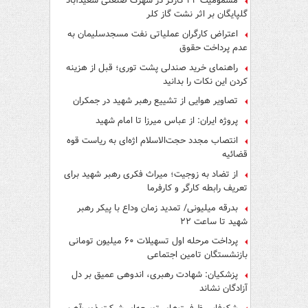
مسمومیت ۲۲ کارگر در شهرک صنعتی سعیدآباد
گلپایگان بر اثر نشت گاز کلر
اعتراض کارگران عملیاتی نفت مسجدسلیمان به
عدم پرداخت حقوق
راهنمای خرید صندلی پشت توری؛ قبل از هزینه
کردن این نکات را بدانید
تصاویر هوایی از تشییع رهبر شهید در جمکران
پروژه ایران: از عباس میرزا تا امام شهید
انتصاب مجدد حجت‌الاسلام اژه‌ای به ریاست قوه‌
قضائیه
از تضاد به زوجیت؛ میراث فکری رهبر شهید برای
تعریف رابطه کارگر و کارفرما
بدرقه میلیونی/ تمدید زمان وداع با پیکر رهبر
شهید تا ساعت ۲۲
پرداخت مرحله اول تسهیلات ۶۰ میلیون تومانی
بازنشستگان تامین اجتماعی
پزشکیان: شهادت رهبری، اندوهی عمیق بر دل
آزادگان نشاند