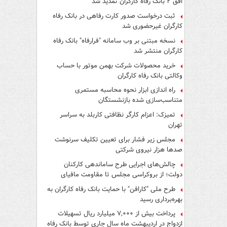
افق ۲ بانک رفاه کارگران تمدید شد
ثبت درخواست صدور کارت رفاهی در بانک رفاه
کارگران غیرحضوری شد
نسخه مبتنی بر وب سامانه "فرارفاه" بانک رفاه
کارگران منتشر شد
خرید محصولات شرکت بهمن موتور با حساب
وکالتی بانک رفاه کارگران
راه اندازی ابزار نحوه محاسبه مستمری
متناسب‌سازی شده بازنشستگان
تمیزک: اعزام کارگر نظافتی کاربلد به سراسر
تهران
مجلس زیر فشار برای تعیین تکلیف سرنوشت
صدها هزار نیروی شرکتی
چالش‌های اجرایی طرح ساماندهی کارکنان
دولت؛ از بروکراسی مجلس تا مقاومت مافیای
واسطه‌گری
طرح ملی "کارافن" با حمایت بانک رفاه کارگران به
بهره‌برداری رسید
پرداخت بیش از ۷,۰۰۰ میلیارد ریال تسهیلات
ازدواج در اردیبهشت ماه سال جاری توسط بانک رفاه