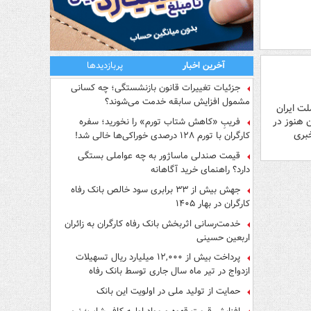
آخرین اخبار
پربازدیدها
جزئیات تغییرات قانون بازنشستگی؛ چه کسانی
مشمول افزایش سابقه خدمت می‌شوند؟
لت ایران
 هنوز در
فریبِ «کاهش شتاب تورم» را نخورید؛ سفره
خبری
کارگران با تورم ۱۲۸ درصدی خوراکی‌ها خالی شد!
قیمت صندلی ماساژور به چه عواملی بستگی
دارد؟ راهنمای خرید آگاهانه
جهش بیش از ۳۳ برابری سود خالص بانک رفاه
کارگران در بهار ۱۴۰۵
خدمت‌رسانی اثربخش بانک رفاه کارگران به زائران
اربعین حسینی
پرداخت بیش از ۱۲,۰۰۰ میلیارد ریال تسهیلات
ازدواج در تیر ماه سال جاری توسط بانک رفاه
کارگران
حمایت از تولید ملی در اولویت این بانک