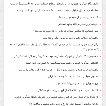
بانک رفاه کارگران همواره در پی ارتقای سطح خدمات‌رسانی به بازنشستگان است
چک امن دیجیتال حقوقی؛ خدمت جدید بانک رفاه کارگران برای کسب‌وکارها
کدام مدل نیسان از همه بهتر است؟
خوشبوترین عطر مردانه برای تابستان
مهارت‌هایی که شانس مهاجرت کاری را بالا می‌برند کدامند؟
راهنمای انتخاب بهترین سروو موتور برای پروژه شما
رأی جدید دیوان عدالت اداری چه می‌گوید؟ نه ابطال کامل مقررات مناطق آزاد، نه
بازگشت قانون کار
مسمومیت ۲۲ کارگر در شهرک صنعتی سعیدآباد گلپایگان بر اثر نشت گاز کلر
اعتراض کارگران عملیاتی نفت مسجدسلیمان به عدم پرداخت حقوق
راهنمای خرید صندلی پشت توری؛ قبل از هزینه کردن این نکات را بدانید
تصاویر هوایی از تشییع رهبر شهید در جمکران
پروژه ایران: از عباس میرزا تا امام شهید
انتصاب مجدد حجت‌الاسلام اژه‌ای به ریاست قوه‌ قضائیه
از تضاد به زوجیت؛ میراث فکری رهبر شهید برای تعریف رابطه کارگر و کارفرما
بدرقه میلیونی/ تمدید زمان وداع با پیکر رهبر شهید تا ساعت ۲۲