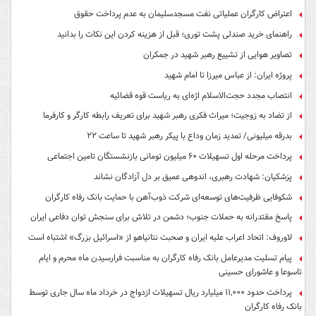
اعتراض کارگران عملیاتی نفت مسجدسلیمان به عدم پرداخت حقوق
راهنمای خرید صندلی پشت توری؛ قبل از هزینه کردن این نکات را بدانید
تصاویر هوایی از تشییع رهبر شهید در جمکران
پروژه ایران: از عباس میرزا تا امام شهید
انتصاب مجدد حجت‌الاسلام اژه‌ای به ریاست قوه‌ قضائیه
از تضاد به زوجیت؛ میراث فکری رهبر شهید برای تعریف رابطه کارگر و کارفرما
بدرقه میلیونی/ تمدید زمان وداع با پیکر رهبر شهید تا ساعت ۲۲
پرداخت مرحله اول تسهیلات ۶۰ میلیون تومانی بازنشستگان تامین اجتماعی
پزشکیان: شهادت رهبری، اندوهی عمیق بر دل آزادگان نشاند
شکوفایی ظرفیت‌های توسعه‌ای شرکت ذوب‌آهن با حمایت‌ بانک رفاه کارگران
پاسخ مقتدرانه به حملات جنوب؛ دشمن در تلاش برای سنجش توان دفاعی ایران
لاوروف: اتحاد اعراب علیه ایران و صحبت نتانیاهو از «اسرائیل بزرگ» اشتباه است
پیام تسلیت مدیرعامل بانک رفاه کارگران به مناسبت فرارسیدن ماه محرم و ایام
تاسوعا و عاشورای حسینی
پرداخت حدود ۱۱,۰۰۰ میلیارد ریال تسهیلات ازدواج در خرداد ماه سال جاری توسط
بانک رفاه کارگران