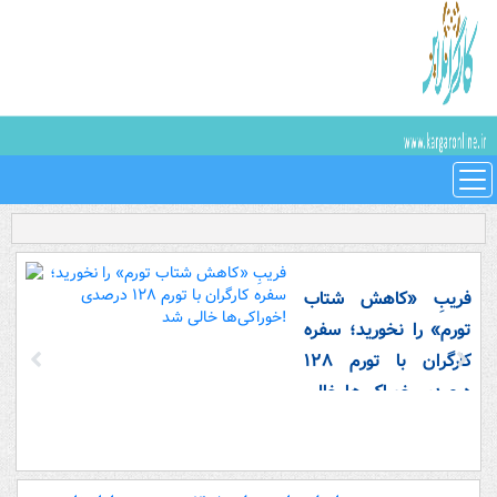
فریبِ «کاهش شتاب
تورم» را نخورید؛ سفره
کارگران با تورم ۱۲۸
درصدی خوراکی‌ها خالی
شد!