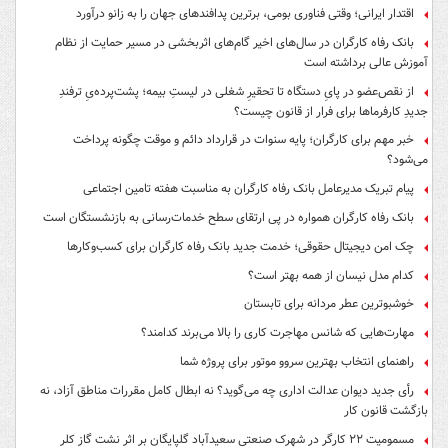
اقتدار ایرانی؛ وقتی فناوری بومی، برترین پدافندهای جهان را به زانو درآورد
بانک رفاه کارگران در سال‌های اخیر گام‌های اثربخشی در مسیر حمایت از نظام
آموزش عالی برداشته است
از نقص‌عضو در پایِ دستگاه تا تحقیرِ شغلی در لیستِ بیمه؛ پشت‌پرده‌یِ ترفندِ
جدیدِ کارفرماها برای فرار از قانون چیست؟
خبر مهم برای کارگران؛ پایه سنوات در قرارداد دائم و موقت چگونه پرداخت
می‌شود؟
پیام تبریک مدیرعامل بانک رفاه کارگران به مناسبت هفته تامین اجتماعی
بانک رفاه کارگران همواره در پی ارتقای سطح خدمات‌رسانی به بازنشستگان است
چک امن دیجیتال حقوقی؛ خدمت جدید بانک رفاه کارگران برای کسب‌وکارها
کدام مدل نیسان از همه بهتر است؟
خوشبوترین عطر مردانه برای تابستان
مهارت‌هایی که شانس مهاجرت کاری را بالا می‌برند کدامند؟
راهنمای انتخاب بهترین سروو موتور برای پروژه شما
رأی جدید دیوان عدالت اداری چه می‌گوید؟ نه ابطال کامل مقررات مناطق آزاد، نه
بازگشت قانون کار
مسمومیت ۲۲ کارگر در شهرک صنعتی سعیدآباد گلپایگان بر اثر نشت گاز کلر