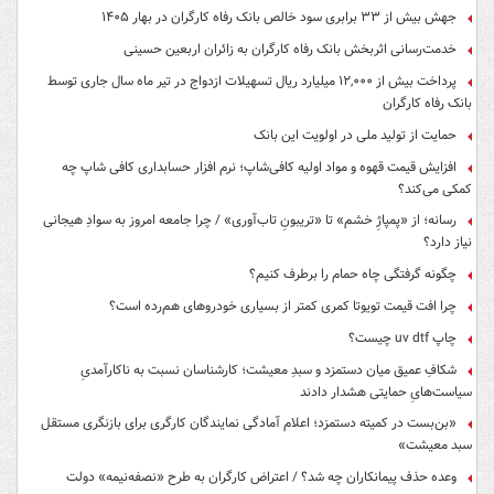
جهش بیش از ۳۳ برابری سود خالص بانک رفاه کارگران در بهار ۱۴۰۵
خدمت‌رسانی اثربخش بانک رفاه کارگران به زائران اربعین حسینی
پرداخت بیش از ۱۲,۰۰۰ میلیارد ریال تسهیلات ازدواج در تیر ماه سال جاری توسط
بانک رفاه کارگران
حمایت از تولید ملی در اولویت این بانک
افزایش قیمت قهوه و مواد اولیه کافی‌شاپ؛ نرم افزار حسابداری کافی شاپ چه
کمکی می‌کند؟
رسانه؛ از «پمپاژِ خشم» تا «تریبونِ تاب‌آوری» / چرا جامعه امروز به سوادِ هیجانی
نیاز دارد؟
چگونه گرفتگی چاه حمام را برطرف کنیم؟
چرا افت قیمت تویوتا کمری کمتر از بسیاری خودروهای هم‌رده است؟
چاپ uv dtf چیست؟
شکافِ عمیق میان دستمزد و سبدِ معیشت؛ کارشناسان نسبت به ناکارآمدیِ
سیاست‌هایِ حمایتی هشدار دادند
«بن‌بست در کمیته دستمزد؛ اعلام آمادگی نمایندگان کارگری برای بازنگری مستقل
سبد معیشت»
وعده حذف پیمانکاران چه شد؟ / اعتراض کارگران به طرح «نصفه‌نیمه» دولت