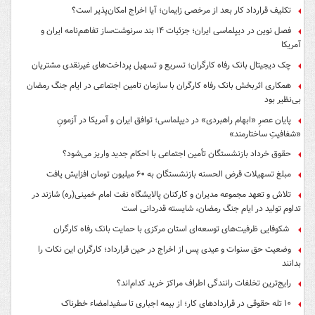
تکلیف قرارداد کار بعد از مرخصی زایمان؛ آیا اخراج امکان‌پذیر است؟
فصل نوین در دیپلماسی ایران؛ جزئیات ۱۴ بند سرنوشت‌ساز تفاهم‌نامه ایران و
آمریکا
چک دیجیتال بانک رفاه کارگران؛ تسریع و تسهیل پرداخت‌های غیرنقدی مشتریان
همکاری اثربخش بانک رفاه کارگران با سازمان تامین اجتماعی در ایام جنگ رمضان
بی‌نظیر بود
پایان عصرِ «ابهام راهبردی» در دیپلماسی؛ توافق ایران و آمریکا در آزمونِ
«شفافیتِ ساختارمند»
حقوق خرداد بازنشستگان تأمین اجتماعی با احکام جدید واریز می‌شود؟
مبلغ تسهیلات قرض الحسنه بازنشستگان به ۶۰ میلیون تومان افزایش یافت
تلاش و تعهد مجموعه مدیران و کارکنان پالایشگاه نفت امام خمینی(ره) شازند در
تداوم تولید در ایام جنگ رمضان، شایسته قدردانی است
شکوفایی ظرفیت‌های توسعه‌ای استان مرکزی با حمایت بانک رفاه کارگران
وضعیت حق سنوات و عیدی پس از اخراج در حین قرارداد؛ کارگران این نکات را
بدانند
رایج‌ترین تخلفات رانندگی اطراف مراکز خرید کدام‌اند؟
۱۰ تله حقوقی در قراردادهای کار؛ از بیمه اجباری تا سفیدامضاء خطرناک