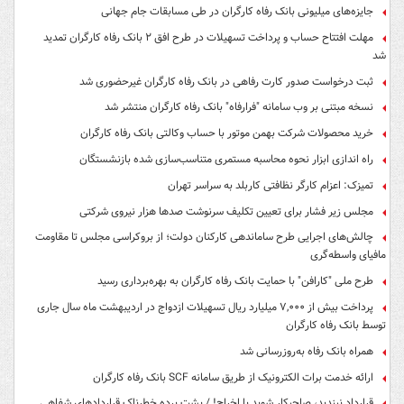
جایزه‌های میلیونی بانک رفاه کارگران در طی مسابقات جام جهانی
مهلت افتتاح حساب و پرداخت تسهیلات در طرح افق ۲ بانک رفاه کارگران تمدید
شد
ثبت درخواست صدور کارت رفاهی در بانک رفاه کارگران غیرحضوری شد
نسخه مبتنی بر وب سامانه "فرارفاه" بانک رفاه کارگران منتشر شد
خرید محصولات شرکت بهمن موتور با حساب وکالتی بانک رفاه کارگران
راه اندازی ابزار نحوه محاسبه مستمری متناسب‌سازی شده بازنشستگان
تمیزک: اعزام کارگر نظافتی کاربلد به سراسر تهران
مجلس زیر فشار برای تعیین تکلیف سرنوشت صدها هزار نیروی شرکتی
چالش‌های اجرایی طرح ساماندهی کارکنان دولت؛ از بروکراسی مجلس تا مقاومت
مافیای واسطه‌گری
طرح ملی "کارافن" با حمایت بانک رفاه کارگران به بهره‌برداری رسید
پرداخت بیش از ۷,۰۰۰ میلیارد ریال تسهیلات ازدواج در اردیبهشت ماه سال جاری
توسط بانک رفاه کارگران
همراه بانک رفاه به‌روزرسانی شد
ارائه خدمت برات الکترونیک از طریق سامانه SCF بانک رفاه کارگران
قرارداد نبندید، صاحبکار شوید یا اخراج! / پشت پرده خطرناک قراردادهای شفاهی