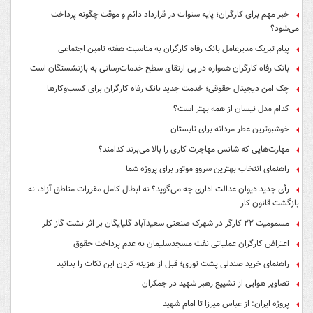
خبر مهم برای کارگران؛ پایه سنوات در قرارداد دائم و موقت چگونه پرداخت
می‌شود؟
پیام تبریک مدیرعامل بانک رفاه کارگران به مناسبت هفته تامین اجتماعی
بانک رفاه کارگران همواره در پی ارتقای سطح خدمات‌رسانی به بازنشستگان است
چک امن دیجیتال حقوقی؛ خدمت جدید بانک رفاه کارگران برای کسب‌وکارها
کدام مدل نیسان از همه بهتر است؟
خوشبوترین عطر مردانه برای تابستان
مهارت‌هایی که شانس مهاجرت کاری را بالا می‌برند کدامند؟
راهنمای انتخاب بهترین سروو موتور برای پروژه شما
رأی جدید دیوان عدالت اداری چه می‌گوید؟ نه ابطال کامل مقررات مناطق آزاد، نه
بازگشت قانون کار
مسمومیت ۲۲ کارگر در شهرک صنعتی سعیدآباد گلپایگان بر اثر نشت گاز کلر
اعتراض کارگران عملیاتی نفت مسجدسلیمان به عدم پرداخت حقوق
راهنمای خرید صندلی پشت توری؛ قبل از هزینه کردن این نکات را بدانید
تصاویر هوایی از تشییع رهبر شهید در جمکران
پروژه ایران: از عباس میرزا تا امام شهید