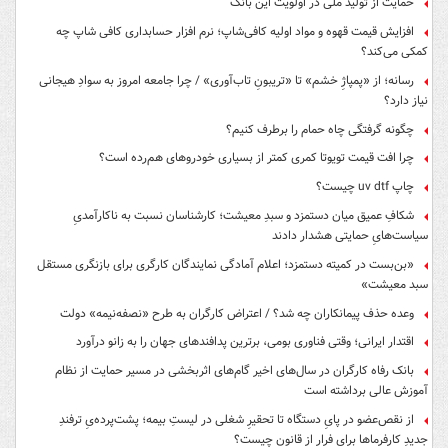
حمایت از تولید ملی در اولویت این بانک
افزایش قیمت قهوه و مواد اولیه کافی‌شاپ؛ نرم افزار حسابداری کافی شاپ چه
کمکی می‌کند؟
رسانه؛ از «پمپاژِ خشم» تا «تریبونِ تاب‌آوری» / چرا جامعه امروز به سوادِ هیجانی
نیاز دارد؟
چگونه گرفتگی چاه حمام را برطرف کنیم؟
چرا افت قیمت تویوتا کمری کمتر از بسیاری خودروهای هم‌رده است؟
چاپ uv dtf چیست؟
شکافِ عمیق میان دستمزد و سبدِ معیشت؛ کارشناسان نسبت به ناکارآمدیِ
سیاست‌هایِ حمایتی هشدار دادند
«بن‌بست در کمیته دستمزد؛ اعلام آمادگی نمایندگان کارگری برای بازنگری مستقل
سبد معیشت»
وعده حذف پیمانکاران چه شد؟ / اعتراض کارگران به طرح «نصفه‌نیمه» دولت
اقتدار ایرانی؛ وقتی فناوری بومی، برترین پدافندهای جهان را به زانو درآورد
بانک رفاه کارگران در سال‌های اخیر گام‌های اثربخشی در مسیر حمایت از نظام
آموزش عالی برداشته است
از نقص‌عضو در پایِ دستگاه تا تحقیرِ شغلی در لیستِ بیمه؛ پشت‌پرده‌یِ ترفندِ
جدیدِ کارفرماها برای فرار از قانون چیست؟