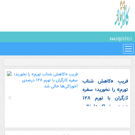
فریبِ «کاهش شتاب
تورم» را نخورید؛ سفره
کارگران با تورم ۱۲۸
درصدی خوراکی‌ها خالی
شد!