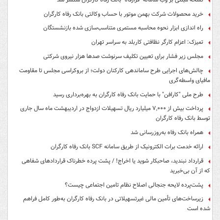
خرید محصولات شرکت بهمن موتور با حساب وکالتی بانک رفاه کارگران
راه اندازی ابزار نحوه محاسبه مستمری متناسب‌سازی شده بازنشستگان
تمیزک: اعزام کارگر نظافتی کاربلد به سراسر تهران
مجلس زیر فشار برای تعیین تکلیف سرنوشت صدها هزار نیروی شرکتی
چالش‌های اجرایی طرح ساماندهی کارکنان دولت؛ از بروکراسی مجلس تا مقاومت
مافیای واسطه‌گری
طرح ملی "کارافن" با حمایت بانک رفاه کارگران به بهره‌برداری رسید
پرداخت بیش از ۷,۰۰۰ میلیارد ریال تسهیلات ازدواج در اردیبهشت ماه سال جاری
توسط بانک رفاه کارگران
همراه بانک رفاه به‌روزرسانی شد
ارائه خدمت برات الکترونیک از طریق سامانه SCF بانک رفاه کارگران
قرارداد نبندید، صاحبکار شوید یا اخراج! / پشت پرده خطرناک قراردادهای شفاهی
که از آن بی‌خبرید
پشت‌پرده لایحه جنجالی اصلاح نظام تامین اجتماعی چیست؟
زیرساخت‌های تأمین مالی غیرتسهیلاتی در بانک رفاه کارگران به‌طور کامل فراهم
شده است