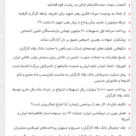
انتصاب مجدد حجت‌الاسلام اژه‌ای به ریاست قوه‌ قضائیه
از تضاد به زوجیت؛ میراث فکری رهبر شهید برای تعریف رابطه کارگر و کارفرما
بدرقه میلیونی/ تمدید زمان وداع با پیکر رهبر شهید تا ساعت ۲۲
پرداخت مرحله اول تسهیلات ۶۰ میلیون تومانی بازنشستگان تامین اجتماعی
پزشکیان: شهادت رهبری، اندوهی عمیق بر دل آزادگان نشاند
شکوفایی ظرفیت‌های توسعه‌ای شرکت ذوب‌آهن با حمایت‌ بانک رفاه کارگران
پاسخ مقتدرانه به حملات جنوب؛ دشمن در تلاش برای سنجش توان دفاعی ایران
لاوروف: اتحاد اعراب علیه ایران و صحبت نتانیاهو از «اسرائیل بزرگ» اشتباه است
پیام تسلیت مدیرعامل بانک رفاه کارگران به مناسبت فرارسیدن ماه محرم و ایام
تاسوعا و عاشورای حسینی
پرداخت حدود ۱۱,۰۰۰ میلیارد ریال تسهیلات ازدواج در خرداد ماه سال جاری توسط
بانک رفاه کارگران
تکلیف قرارداد کار بعد از مرخصی زایمان؛ آیا اخراج امکان‌پذیر است؟
فصل نوین در دیپلماسی ایران؛ جزئیات ۱۴ بند سرنوشت‌ساز تفاهم‌نامه ایران و
آمریکا
چک دیجیتال بانک رفاه کارگران؛ تسریع و تسهیل پرداخت‌های غیرنقدی مشتریان