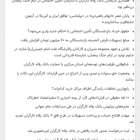
همکاری اثربخش بانک رفاه کارگران با سازمان تامین اجتماعی در ایام جنگ رمضان
بی‌نظیر بود
پایان عصرِ «ابهام راهبردی» در دیپلماسی؛ توافق ایران و آمریکا در آزمونِ
«شفافیتِ ساختارمند»
حقوق خرداد بازنشستگان تأمین اجتماعی با احکام جدید واریز می‌شود؟
مبلغ تسهیلات قرض الحسنه بازنشستگان به ۶۰ میلیون تومان افزایش یافت
تلاش و تعهد مجموعه مدیران و کارکنان پالایشگاه نفت امام خمینی(ره) شازند در
تداوم تولید در ایام جنگ رمضان، شایسته قدردانی است
شکوفایی ظرفیت‌های توسعه‌ای استان مرکزی با حمایت بانک رفاه کارگران
وضعیت حق سنوات و عیدی پس از اخراج در حین قرارداد؛ کارگران این نکات را
بدانند
رایج‌ترین تخلفات رانندگی اطراف مراکز خرید کدام‌اند؟
۱۰ تله حقوقی در قراردادهای کار؛ از بیمه اجباری تا سفیدامضاء خطرناک
جایزه‌های میلیونی بانک رفاه کارگران در طی مسابقات جام جهانی
مهلت افتتاح حساب و پرداخت تسهیلات در طرح افق ۲ بانک رفاه کارگران تمدید
شد
ثبت درخواست صدور کارت رفاهی در بانک رفاه کارگران غیرحضوری شد
نسخه مبتنی بر وب سامانه "فرارفاه" بانک رفاه کارگران منتشر شد