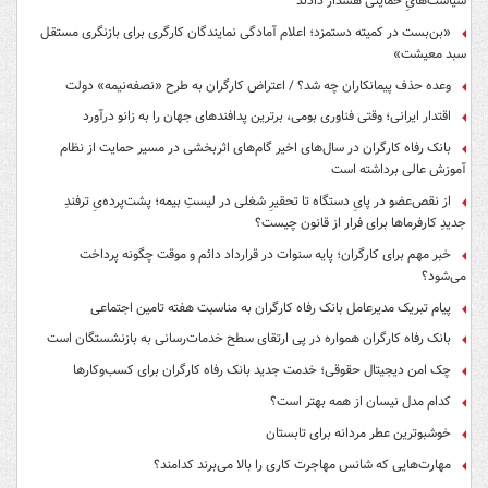
سیاست‌هایِ حمایتی هشدار دادند
«بن‌بست در کمیته دستمزد؛ اعلام آمادگی نمایندگان کارگری برای بازنگری مستقل
سبد معیشت»
وعده حذف پیمانکاران چه شد؟ / اعتراض کارگران به طرح «نصفه‌نیمه» دولت
اقتدار ایرانی؛ وقتی فناوری بومی، برترین پدافندهای جهان را به زانو درآورد
بانک رفاه کارگران در سال‌های اخیر گام‌های اثربخشی در مسیر حمایت از نظام
آموزش عالی برداشته است
از نقص‌عضو در پایِ دستگاه تا تحقیرِ شغلی در لیستِ بیمه؛ پشت‌پرده‌یِ ترفندِ
جدیدِ کارفرماها برای فرار از قانون چیست؟
خبر مهم برای کارگران؛ پایه سنوات در قرارداد دائم و موقت چگونه پرداخت
می‌شود؟
پیام تبریک مدیرعامل بانک رفاه کارگران به مناسبت هفته تامین اجتماعی
بانک رفاه کارگران همواره در پی ارتقای سطح خدمات‌رسانی به بازنشستگان است
چک امن دیجیتال حقوقی؛ خدمت جدید بانک رفاه کارگران برای کسب‌وکارها
کدام مدل نیسان از همه بهتر است؟
خوشبوترین عطر مردانه برای تابستان
مهارت‌هایی که شانس مهاجرت کاری را بالا می‌برند کدامند؟