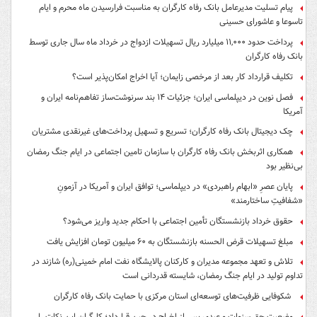
پیام تسلیت مدیرعامل بانک رفاه کارگران به مناسبت فرارسیدن ماه محرم و ایام
تاسوعا و عاشورای حسینی
پرداخت حدود ۱۱,۰۰۰ میلیارد ریال تسهیلات ازدواج در خرداد ماه سال جاری توسط
بانک رفاه کارگران
تکلیف قرارداد کار بعد از مرخصی زایمان؛ آیا اخراج امکان‌پذیر است؟
فصل نوین در دیپلماسی ایران؛ جزئیات ۱۴ بند سرنوشت‌ساز تفاهم‌نامه ایران و
آمریکا
چک دیجیتال بانک رفاه کارگران؛ تسریع و تسهیل پرداخت‌های غیرنقدی مشتریان
همکاری اثربخش بانک رفاه کارگران با سازمان تامین اجتماعی در ایام جنگ رمضان
بی‌نظیر بود
پایان عصرِ «ابهام راهبردی» در دیپلماسی؛ توافق ایران و آمریکا در آزمونِ
«شفافیتِ ساختارمند»
حقوق خرداد بازنشستگان تأمین اجتماعی با احکام جدید واریز می‌شود؟
مبلغ تسهیلات قرض الحسنه بازنشستگان به ۶۰ میلیون تومان افزایش یافت
تلاش و تعهد مجموعه مدیران و کارکنان پالایشگاه نفت امام خمینی(ره) شازند در
تداوم تولید در ایام جنگ رمضان، شایسته قدردانی است
شکوفایی ظرفیت‌های توسعه‌ای استان مرکزی با حمایت بانک رفاه کارگران
وضعیت حق سنوات و عیدی پس از اخراج در حین قرارداد؛ کارگران این نکات را