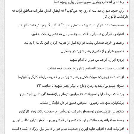
راهنمای انتخاب بهترین سروو موتور برای پروژه شما
رأی جدید دیوان عدالت اداری چه می‌گوید؟ نه ابطال کامل مقررات مناطق آزاد، نه
بازگشت قانون کار
مسمومیت ۲۲ کارگر در شهرک صنعتی سعیدآباد گلپایگان بر اثر نشت گاز کلر
اعتراض کارگران عملیاتی نفت مسجدسلیمان به عدم پرداخت حقوق
راهنمای خرید صندلی پشت توری؛ قبل از هزینه کردن این نکات را بدانید
تصاویر هوایی از تشییع رهبر شهید در جمکران
پروژه ایران: از عباس میرزا تا امام شهید
انتصاب مجدد حجت‌الاسلام اژه‌ای به ریاست قوه‌ قضائیه
از تضاد به زوجیت؛ میراث فکری رهبر شهید برای تعریف رابطه کارگر و کارفرما
بدرقه میلیونی/ تمدید زمان وداع با پیکر رهبر شهید تا ساعت ۲۲
پرداخت مرحله اول تسهیلات ۶۰ میلیون تومانی بازنشستگان تامین اجتماعی
پزشکیان: شهادت رهبری، اندوهی عمیق بر دل آزادگان نشاند
شکوفایی ظرفیت‌های توسعه‌ای شرکت ذوب‌آهن با حمایت‌ بانک رفاه کارگران
پاسخ مقتدرانه به حملات جنوب؛ دشمن در تلاش برای سنجش توان دفاعی ایران
لاوروف: اتحاد اعراب علیه ایران و صحبت نتانیاهو از «اسرائیل بزرگ» اشتباه است