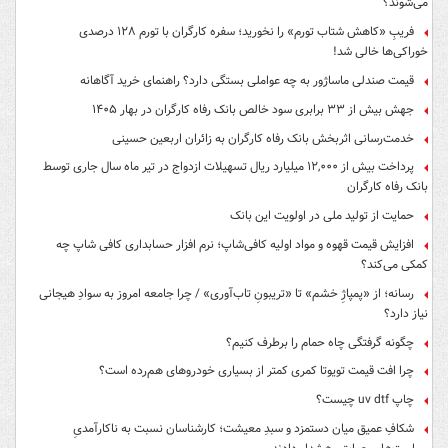
می‌شوند؟
فریبِ «کاهش شتاب تورم» را نخورید؛ سفره کارگران با تورم ۱۲۸ درصدی
خوراکی‌ها خالی شد!
قیمت صندلی ماساژور به چه عواملی بستگی دارد؟ راهنمای خرید آگاهانه
جهش بیش از ۳۳ برابری سود خالص بانک رفاه کارگران در بهار ۱۴۰۵
خدمت‌رسانی اثربخش بانک رفاه کارگران به زائران اربعین حسینی
پرداخت بیش از ۱۲,۰۰۰ میلیارد ریال تسهیلات ازدواج در تیر ماه سال جاری توسط
بانک رفاه کارگران
حمایت از تولید ملی در اولویت این بانک
افزایش قیمت قهوه و مواد اولیه کافی‌شاپ؛ نرم افزار حسابداری کافی شاپ چه
کمکی می‌کند؟
رسانه؛ از «پمپاژِ خشم» تا «تریبونِ تاب‌آوری» / چرا جامعه امروز به سوادِ هیجانی
نیاز دارد؟
چگونه گرفتگی چاه حمام را برطرف کنیم؟
چرا افت قیمت تویوتا کمری کمتر از بسیاری خودروهای هم‌رده است؟
چاپ uv dtf چیست؟
شکافِ عمیق میان دستمزد و سبدِ معیشت؛ کارشناسان نسبت به ناکارآمدیِ