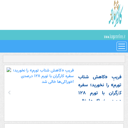
فریبِ «کاهش شتاب
تورم» را نخورید؛ سفره
کارگران با تورم ۱۲۸
درصدی خوراکی‌ها خالی
شد!