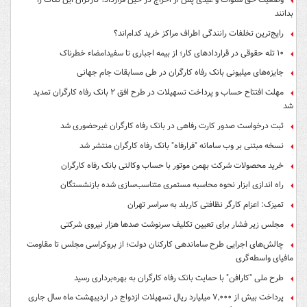
بدانند
رایج‌ترین تخلفات رانندگی اطراف مراکز خرید کدام‌اند؟
۱۰ تله حقوقی در قراردادهای کار؛ از بیمه اجباری تا سفیدامضاء خطرناک
جایزه‌های میلیونی بانک رفاه کارگران در طی مسابقات جام جهانی
مهلت افتتاح حساب و پرداخت تسهیلات در طرح افق ۲ بانک رفاه کارگران تمدید
شد
ثبت درخواست صدور کارت رفاهی در بانک رفاه کارگران غیرحضوری شد
نسخه مبتنی بر وب سامانه "فرارفاه" بانک رفاه کارگران منتشر شد
خرید محصولات شرکت بهمن موتور با حساب وکالتی بانک رفاه کارگران
راه اندازی ابزار نحوه محاسبه مستمری متناسب‌سازی شده بازنشستگان
تمیزک: اعزام کارگر نظافتی کاربلد به سراسر تهران
مجلس زیر فشار برای تعیین تکلیف سرنوشت صدها هزار نیروی شرکتی
چالش‌های اجرایی طرح ساماندهی کارکنان دولت؛ از بروکراسی مجلس تا مقاومت
مافیای واسطه‌گری
طرح ملی "کارافن" با حمایت بانک رفاه کارگران به بهره‌برداری رسید
پرداخت بیش از ۷,۰۰۰ میلیارد ریال تسهیلات ازدواج در اردیبهشت ماه سال جاری