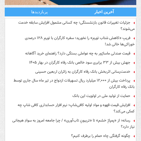
آخرین اخبار
پربازدیدها
جزئیات تغییرات قانون بازنشستگی؛ چه کسانی مشمول افزایش سابقه خدمت
می‌شوند؟
فریبِ «کاهش شتاب تورم» را نخورید؛ سفره کارگران با تورم ۱۲۸ درصدی
خوراکی‌ها خالی شد!
قیمت صندلی ماساژور به چه عواملی بستگی دارد؟ راهنمای خرید آگاهانه
جهش بیش از ۳۳ برابری سود خالص بانک رفاه کارگران در بهار ۱۴۰۵
خدمت‌رسانی اثربخش بانک رفاه کارگران به زائران اربعین حسینی
پرداخت بیش از ۱۲,۰۰۰ میلیارد ریال تسهیلات ازدواج در تیر ماه سال جاری توسط
بانک رفاه کارگران
حمایت از تولید ملی در اولویت این بانک
افزایش قیمت قهوه و مواد اولیه کافی‌شاپ؛ نرم افزار حسابداری کافی شاپ چه
کمکی می‌کند؟
رسانه؛ از «پمپاژِ خشم» تا «تریبونِ تاب‌آوری» / چرا جامعه امروز به سوادِ هیجانی
نیاز دارد؟
چگونه گرفتگی چاه حمام را برطرف کنیم؟