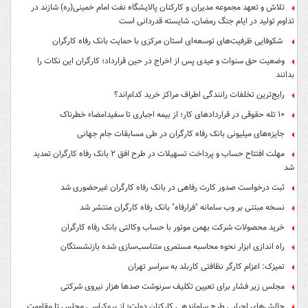
تلاش و تعهد مجموعه مدیران و کارکنان پالایشگاه نفت امام خمینی(ره) شازند در
تداوم تولید در ایام جنگ رمضان، شایسته قدردانی است
شکوفایی ظرفیت‌های توسعه‌ای استان مرکزی با حمایت بانک رفاه کارگران
وضعیت حق سنوات و عیدی پس از اخراج در حین قرارداد؛ کارگران این نکات را
بدانند
رایج‌ترین تخلفات رانندگی اطراف مراکز خرید کدام‌اند؟
۱۰ تله حقوقی در قراردادهای کار؛ از بیمه اجباری تا سفیدامضاء خطرناک
جایزه‌های میلیونی بانک رفاه کارگران در طی مسابقات جام جهانی
مهلت افتتاح حساب و پرداخت تسهیلات در طرح افق ۲ بانک رفاه کارگران تمدید
شد
ثبت درخواست صدور کارت رفاهی در بانک رفاه کارگران غیرحضوری شد
نسخه مبتنی بر وب سامانه "فرارفاه" بانک رفاه کارگران منتشر شد
خرید محصولات شرکت بهمن موتور با حساب وکالتی بانک رفاه کارگران
راه اندازی ابزار نحوه محاسبه مستمری متناسب‌سازی شده بازنشستگان
تمیزک: اعزام کارگر نظافتی کاربلد به سراسر تهران
مجلس زیر فشار برای تعیین تکلیف سرنوشت صدها هزار نیروی شرکتی
چالش‌های اجرایی طرح ساماندهی کارکنان دولت؛ از بروکراسی مجلس تا مقاومت