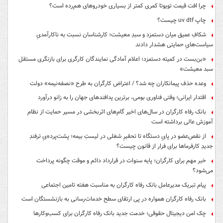
چرا افت قیمت تویوتا کمری کمتر از بسیاری خودروهای هم‌رده است؟
چاپ uv dtf چیست؟
شکافِ عمیق میان دستمزد و سبدِ معیشت؛ کارشناسان نسبت به ناکارآمدیِ
سیاست‌هایِ حمایتی هشدار دادند
«بن‌بست در کمیته دستمزد؛ اعلام آمادگی نمایندگان کارگری برای بازنگری مستقل
سبد معیشت»
وعده حذف پیمانکاران چه شد؟ / اعتراض کارگران به طرح «نصفه‌نیمه» دولت
اقتدار ایرانی؛ وقتی فناوری بومی، برترین پدافندهای جهان را به زانو درآورد
بانک رفاه کارگران در سال‌های اخیر گام‌های اثربخشی در مسیر حمایت از نظام
آموزش عالی برداشته است
از نقص‌عضو در پایِ دستگاه تا تحقیرِ شغلی در لیستِ بیمه؛ پشت‌پرده‌یِ ترفندِ
جدیدِ کارفرماها برای فرار از قانون چیست؟
خبر مهم برای کارگران؛ پایه سنوات در قرارداد دائم و موقت چگونه پرداخت
می‌شود؟
پیام تبریک مدیرعامل بانک رفاه کارگران به مناسبت هفته تامین اجتماعی
بانک رفاه کارگران همواره در پی ارتقای سطح خدمات‌رسانی به بازنشستگان است
چک امن دیجیتال حقوقی؛ خدمت جدید بانک رفاه کارگران برای کسب‌وکارها