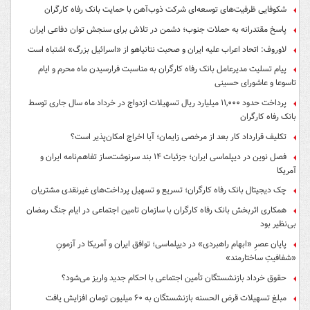
شکوفایی ظرفیت‌های توسعه‌ای شرکت ذوب‌آهن با حمایت‌ بانک رفاه کارگران
پاسخ مقتدرانه به حملات جنوب؛ دشمن در تلاش برای سنجش توان دفاعی ایران
لاوروف: اتحاد اعراب علیه ایران و صحبت نتانیاهو از «اسرائیل بزرگ» اشتباه است
پیام تسلیت مدیرعامل بانک رفاه کارگران به مناسبت فرارسیدن ماه محرم و ایام
تاسوعا و عاشورای حسینی
پرداخت حدود ۱۱,۰۰۰ میلیارد ریال تسهیلات ازدواج در خرداد ماه سال جاری توسط
بانک رفاه کارگران
تکلیف قرارداد کار بعد از مرخصی زایمان؛ آیا اخراج امکان‌پذیر است؟
فصل نوین در دیپلماسی ایران؛ جزئیات ۱۴ بند سرنوشت‌ساز تفاهم‌نامه ایران و
آمریکا
چک دیجیتال بانک رفاه کارگران؛ تسریع و تسهیل پرداخت‌های غیرنقدی مشتریان
همکاری اثربخش بانک رفاه کارگران با سازمان تامین اجتماعی در ایام جنگ رمضان
بی‌نظیر بود
پایان عصرِ «ابهام راهبردی» در دیپلماسی؛ توافق ایران و آمریکا در آزمونِ
«شفافیتِ ساختارمند»
حقوق خرداد بازنشستگان تأمین اجتماعی با احکام جدید واریز می‌شود؟
مبلغ تسهیلات قرض الحسنه بازنشستگان به ۶۰ میلیون تومان افزایش یافت