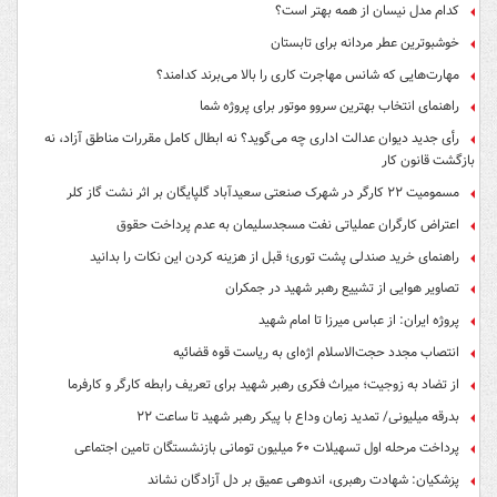
کدام مدل نیسان از همه بهتر است؟
خوشبوترین عطر مردانه برای تابستان
مهارت‌هایی که شانس مهاجرت کاری را بالا می‌برند کدامند؟
راهنمای انتخاب بهترین سروو موتور برای پروژه شما
رأی جدید دیوان عدالت اداری چه می‌گوید؟ نه ابطال کامل مقررات مناطق آزاد، نه
بازگشت قانون کار
مسمومیت ۲۲ کارگر در شهرک صنعتی سعیدآباد گلپایگان بر اثر نشت گاز کلر
اعتراض کارگران عملیاتی نفت مسجدسلیمان به عدم پرداخت حقوق
راهنمای خرید صندلی پشت توری؛ قبل از هزینه کردن این نکات را بدانید
تصاویر هوایی از تشییع رهبر شهید در جمکران
پروژه ایران: از عباس میرزا تا امام شهید
انتصاب مجدد حجت‌الاسلام اژه‌ای به ریاست قوه‌ قضائیه
از تضاد به زوجیت؛ میراث فکری رهبر شهید برای تعریف رابطه کارگر و کارفرما
بدرقه میلیونی/ تمدید زمان وداع با پیکر رهبر شهید تا ساعت ۲۲
پرداخت مرحله اول تسهیلات ۶۰ میلیون تومانی بازنشستگان تامین اجتماعی
پزشکیان: شهادت رهبری، اندوهی عمیق بر دل آزادگان نشاند