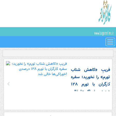
فریبِ «کاهش شتاب
تورم» را نخورید؛ سفره
کارگران با تورم ۱۲۸
درصدی خوراکی‌ها خالی
شد!